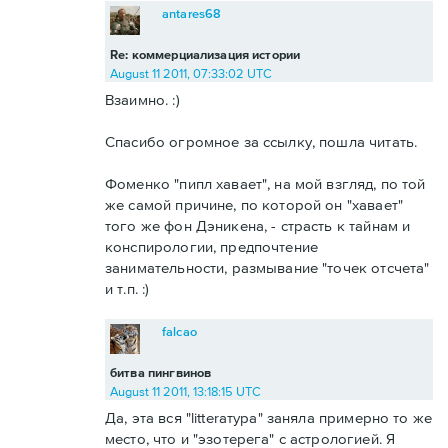
antares68
Re: коммерциализация истории
August 11 2011, 07:33:02 UTC
Взаимно. :)
Спасибо огромное за ссылку, пошла читать.
Фоменко "пипл хавает", на мой взгляд, по той
же самой причине, по которой он "хавает"
того же фон Дэникена, - страсть к тайнам и
конспирологии, предпочтение
занимательности, размывание "точек отсчета"
и т.п. :)
falcao
битва пингвинов
August 11 2011, 13:18:15 UTC
Да, эта вся "litterатура" заняла примерно то же
место, что и "эзотерега" с астрологией. Я