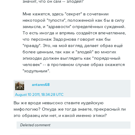
значит, что он сам -- злодей?
Мне кажется, здесь "секрет" в сочетании
некоторой "тупости", положенной как бы в силу
замысла, и "здравости" определённых суждений.
То есть иногда и впрямь создаётся впечатление,
что персонаж Задорнова говорит как бы
"правду". Это, на мой взгляд, делает образ ещё
более ценным, так как и "злодей" во многих
эпизодах должен выглядеть как "порядочный
человек" -- в противном случае образ окажется
"ходульным".
antares68
August 10 2011, 18:34:28 UTC
Вы же вроде невысоко ставите иудейскую
мифологию? Откуда же тогда знаете, прекрасный ли
это образец или нет, и какой именно этики?
Deleted comment