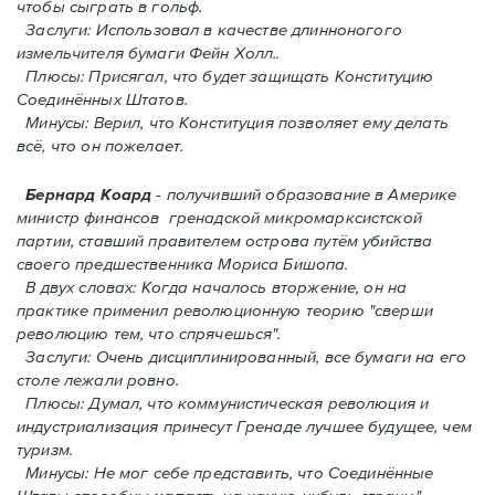
чтобы сыграть в гольф.
Заслуги: Использовал в качестве длинноногого
измельчителя бумаги Фейн Холл..
Плюсы: Присягал, что будет защищать Конституцию
Соединённых Штатов.
Минусы: Верил, что Конституция позволяет ему делать
всё, что он пожелает.
Бернард Коард
- получивший образование в Америке
министр финансов гренадской микромарксистской
партии, ставший правителем острова путём убийства
своего предшественника Мориса Бишопа.
В двух словах: Когда началось вторжение, oн на
практике применил революционную теорию "сверши
революцию тем, что спрячешься".
Заслуги: Очень дисциплинированный, все бумаги на его
столе лежали ровно.
Плюсы: Думал, что коммунистическая революция и
индустриализация принесут Гренадe лучшее будущее, чем
туризм.
Минусы: Не мог себе представить, что Соединённые