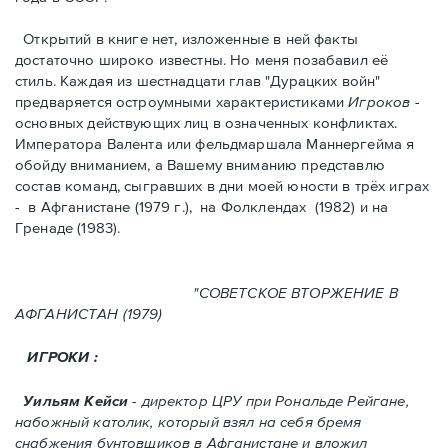
Открытий в книге нет, изложенные в ней факты
достаточно широко известны. Но меня позабавил её
стиль. Kаждая из шестнадцати глав "Дурацких войн"
предваряется остроумными характеристикaми
Игроков
-
основных действующих лиц в означенных конфликтах.
Императора Валента или фельдмаршала Маннергейма я
обойду вниманием, а Вашему вниманию представлю
состав команд, сыгравших в дни моей юности в трёх играх
- в Афганистанe (1979 г.), нa Фолклендax (1982) и на
Гренадe (1983).
"СОВЕТСКОЕ ВТОРЖЕНИЕ В
АФГАНИСТАН (1979)
ИГРОКИ :
Уильям Кейси
- директор ЦРУ при Рональде Рейгане,
набожный католик, который взял на себя бремя
снабжения бунтовщиков в Aфганистане и вложил