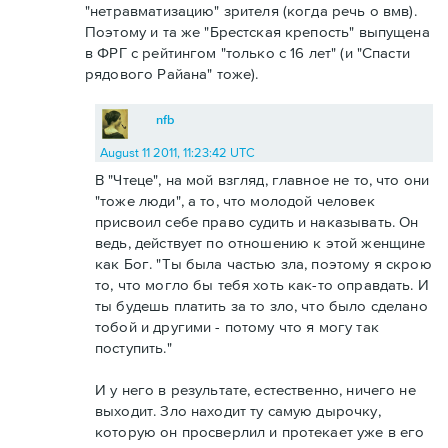
"нетравматизацию" зрителя (когда речь о вмв).
Поэтому и та же "Брестская крепость" выпущена
в ФРГ с рейтингом "только с 16 лет" (и "Спасти
рядового Райана" тоже).
nfb
August 11 2011, 11:23:42 UTC
В "Чтеце", на мой взгляд, главное не то, что они
"тоже люди", а то, что молодой человек
присвоил себе право судить и наказывать. Он
ведь, действует по отношению к этой женщине
как Бог. "Ты была частью зла, поэтому я скрою
то, что могло бы тебя хоть как-то оправдать. И
ты будешь платить за то зло, что было сделано
тобой и другими - потому что я могу так
поступить."
И у него в результате, естественно, ничего не
выходит. Зло находит ту самую дырочку,
которую он просверлил и протекает уже в его