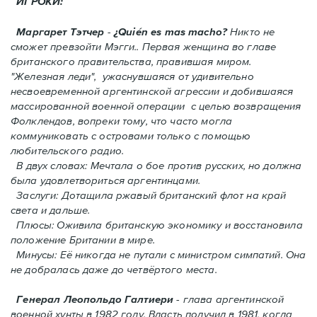
ИГРОКИ:
Маргарет Тэтчер
-
¿Quién es mas macho?
Никто не
сможет превзойти Мэгги.. Первая женщина во главе
британского правительства, правившая миром.
"Железная леди", ужаснувшаяся от удивительно
несвоевременной аргентинской агрессии и добившаяся
массированной военной операции с целью возвращения
Фолклендов, вопреки тому, что часто могла
коммуниковать с островами только с помощью
любительского радио.
В двух словах: Мечтала о бое против русских, но должна
была удовлетвориться аргентинцами.
Заслуги: Дотащила ржавый британский флот на край
света и дальше.
Плюсы: Оживила британскую экономику и восстановила
положение Британии в мире.
Минусы: Её никогда не путали с министром симпатий. Oнa
не добралась даже до четвёртого места.
Генерал Леопольдо Галтиери
- глава аргентинской
военной хунты в 1982 году. Власть получил в 1981, когда