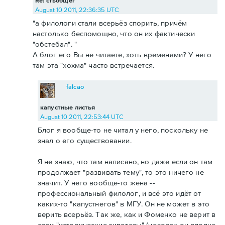
Re: стьобщег
August 10 2011, 22:36:35 UTC
"а филологи стали всерьёз спорить, причём
настолько беспомощно, что он их фактически
"обстебал". "
А блог его Вы не читаете, хоть временами? У него
там эта "хохма" часто встречается.
falcao
капустные листья
August 10 2011, 22:53:44 UTC
Блог я вообще-то не читал у него, поскольку не
знал о его существовании.
Я не знаю, что там написано, но даже если он там
продолжает "развивать тему", то это ничего не
значит. У него вообще-то жена --
профессиональный филолог, и всё это идёт от
каких-то "капустнегов" в МГУ. Он не может в это
верить всерьёз. Так же, как и Фоменко не верит в
свои "исторические гипотезы" (человек он вполне