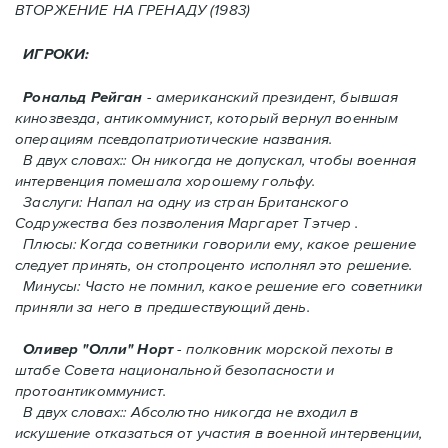
ВТОРЖЕНИЕ HA ГРЕНАДУ (1983)
ИГРОКИ:
Рональд Рейган
- американский президент, бывшая
кинозвезда, антикоммунист, который вернул военным
операциям псевдопатриотические названия.
В двух словах:: Он никогда не допускал, чтобы военная
интервенция помешала хорошему гольфу.
Заслуги: Напал на одну из стран Британского
Содружества без позволения Mаргарет Тэтчер .
Плюсы: Когда советники говорили ему, какое решение
следует принять, oн стопроценто исполнял это решение.
Минусы: Часто не помнил, какое решение его советники
приняли за него в предшествующий день.
Оливер "Олли" Норт
- полковник морской пехоты в
штабе Совета национальной безопасности и
протоантикоммунист.
В двух словах:: Абсолютно никогда не входил в
искушение отказаться от участия в военной интервенции,