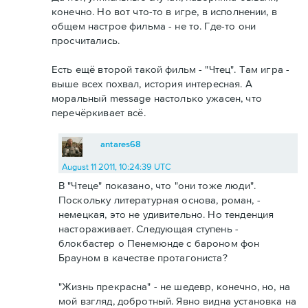
конечно. Но вот что-то в игре, в исполнении, в
общем настрое фильма - не то. Где-то они
просчитались.
Есть ещё второй такой фильм - "Чтец". Там игра -
выше всех похвал, история интересная. А
моральный message настолько ужасен, что
перечёркивает всё.
antares68
August 11 2011, 10:24:39 UTC
В "Чтеце" показано, что "они тоже люди".
Поскольку литературная основа, роман, -
немецкая, это не удивительно. Но тенденция
настораживает. Следующая ступень -
блокбастер о Пенемюнде с бароном фон
Брауном в качестве протагониста?
"Жизнь прекрасна" - не шедевр, конечно, но, на
мой взгляд, добротный. Явно видна установка на