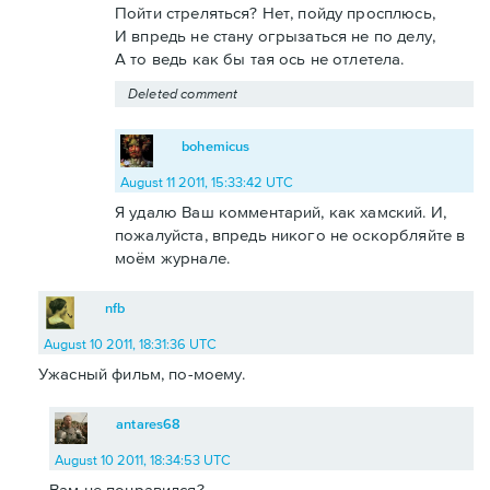
Пойти стреляться? Нет, пойду просплюсь,
И впредь не стану огрызаться не по делу,
А то ведь как бы тая ось не отлетела.
Deleted comment
bohemicus
August 11 2011, 15:33:42 UTC
Я удалю Ваш комментарий, как хамский. И,
пожалуйста, впредь никого не оскорбляйте в
моём журнале.
nfb
August 10 2011, 18:31:36 UTC
Ужасный фильм, по-моему.
antares68
August 10 2011, 18:34:53 UTC
Вам не понравился?