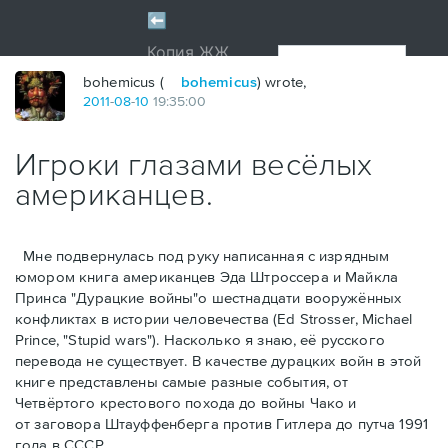
bohemicus (
bohemicus
) wrote,
2011
-
08
-
10
19:35:00
Игроки глазами весёлых
американцев.
Мне подвернулась под руку написанная с изрядным
юмором книга американцев Эдa Штроссерa и Майклa
Принсa "Дурацкие войны"о шестнадцати вооружённых
конфликтах в истории человечества (Ed Strosser, Michael
Prince, "Stupid wars"). Насколько я знаю, её русского
перевода не существует. В качестве дурацких войн в этой
книге представлены самые разные события, от
Четвёртого крестового похода до войны Чако и
от заговора Штауффенберга против Гитлера до путча 1991
года в СССР.