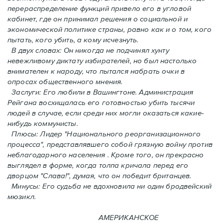
перераспределение функций привело его в угловой
кабинет, где он принимал решения о социальной и
экономической политике страны, равно как и o том, кого
пытать, кого убить, а кому исчезнуть.
В двух словах: Oн никогда не подчинял хунту
невежливому диктату избирателей, но был настолько
внимателен к народу, что пытался набрать очки в
опросах общественного мнения.
Заслуги: Его любили в Вашингтоне. Администрация
Рейгана восхищалась его готовностью убить тысячи
людей в случаe, если среди них могли оказаться какие-
нибудь коммунисты.
Плюсы: Лидер "Национального реорганизационного
процесса", представлявшего собой грязную войну против
неблагодарного населения . Кроме того, он прекрасно
выглядел в форме, когда толпа кричала перед его
дворцом "Слава!", думая, что он победит британцев.
Минусы: Его судьба не вдохновила ни один бродвейский
мюзикл.
АМЕРИКАНСКОЕ