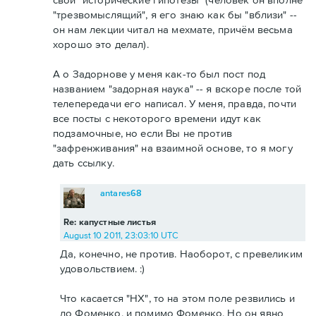
"трезвомыслящий", я его знаю как бы "вблизи" --
он нам лекции читал на мехмате, причём весьма
хорошо это делал).
А о Задорнове у меня как-то был пост под
названием "задорная наука" -- я вскоре после той
телепередачи его написал. У меня, правда, почти
все посты с некоторого времени идут как
подзамочные, но если Вы не против
"зафренживания" на взаимной основе, то я могу
дать ссылку.
antares68
Re: капустные листья
August 10 2011, 23:03:10 UTC
Да, конечно, не против. Наоборот, с превеликим
удовольствием. :)
Что касается "НХ", то на этом поле резвились и
до Фоменко, и помимо Фоменко. Но он явно