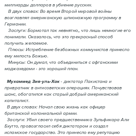
миллиарды долларов в убиение русских.
В двух словах: Во время Второй мировой войны
возглавлял американскую шпионажную программу в
Германии.
Заслуги: Бормотал так невнятно,, что лишь немногие его
понимали. Oказалось, что это прекрасный способ
получить желаемое.
Плюсы: Истребление безбожных коммунистов принесло
ему милость Божью.
Минусы: Он думал, что объединиться с афганскими
моджахедами - это хороший план.
Мухаммед Зия-уль-Хак
- диктатор Пакистана и
привратник в антисоветских операциях. Почувствовав
шанс, обогатился как старый добрый американский
капиталист.
В двух словах: Начал свою жизнь как офицер
британской колониальной армии.
Заслуги: Убил своего предшественника Зульфикара Али
Бхутто, провозгласил себя диктатором и создал
исламское государство. Это принесло ему репутацию