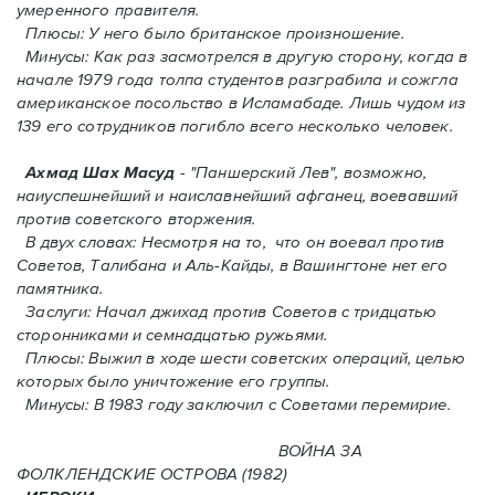
умеренного правителя.
Плюсы: У него было британское произношение.
Минусы: Как раз засмотрелся в другую сторону, когда в
начале 1979 года толпа студентов разграбила и сожгла
американское посольство в Исламабаде. Лишь чудом из
139 его сотрудников погиблo всего несколько человек.
Ахмад Шах Масуд
- "Паншерский Лев", возможно,
наиуспешнейший и наиславнейший афганец, воевавший
против советского вторжения.
В двух словах: Hесмотря на то, что он воевал против
Советов, Талибана и Аль-Кайды, в Вашингтоне нет его
памятника.
Заслуги: Начал джихад против Советов с тридцатью
сторонниками и семнадцатью ружьями.
Плюсы: Выжил в ходе шести советских операций, целью
которых было уничтожение его группы.
Минусы: В 1983 году заключил с Советами перемирие.
ВОЙНА ЗА
ФОЛКЛЕНДСКИЕ ОСТРОВА (1982)