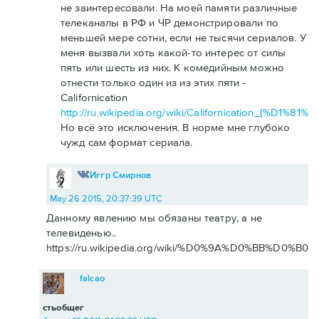
не заинтересовали. На моей памяти различные
телеканалы в РФ и ЧР демонстрировали по
меньшей мере сотни, если не тысячи сериалов. У
меня вызвали хоть какой-то интерес от силы
пять или шесть из них. К комедийным можно
отнести только один из из этих пяти -
Californication
http://ru.wikipedia.org/wiki/Californication_(
Но всё это исключения. В норме мне глубоко
чужд сам формат сериала.
Иггр Смирнов
May 26 2015, 20:37:39 UTC
Данному явлению мы обязаны театру, а не
телевиденью..
https://ru.wikipedia.org/wiki/%D0%9A%D0%BB%D0%
falcao
стьобщег