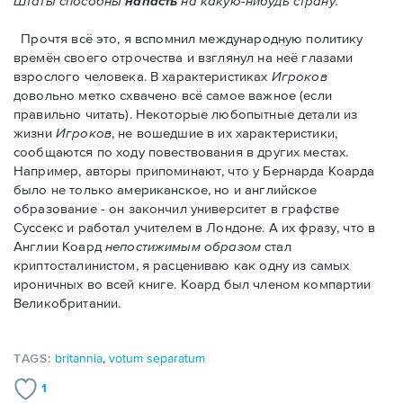
Штаты способны
напасть
на какую-нибудь страну."
Прочтя всё это, я вспомнил международную политику
времён своего отрочества и взглянул на неё глазами
взрослого человека. В характеристиках
Игроков
довольно метко схвачено всё самое важное (если
правильно читать). Некоторые любопытные детали из
жизни
Игроков
, не вошедшие в их характеристики,
сообщаются по ходу повествования в других местах.
Например, авторы припоминают, что у Бернарда Коарда
было не только американское, но и английское
образование - он закончил университет в графстве
Суссекс и работал учителем в Лондоне. А их фразу, что в
Англии Коард
непостижимым образом
стал
криптосталинистом, я расцениваю как одну из самых
ироничных во всей книге. Коард был членом компартии
Великобритании.
TAGS:
britannia
,
votum separatum
1