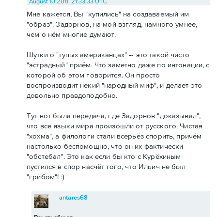
August 10 2011, 21:33:33 UTC
Мне кажется, Вы "купились" на создаваемый им
"образ". Задорнов, на мой взгляд, намного умнее,
чем о нём многие думают.
Шутки о "тупых американцах" -- это такой чисто
"эстрадный" приём. Что заметно даже по интонации, с
которой об этом говорится. Он просто
воспроизводит некий "народный миф", и делает это
довольно правдоподобно.
Тут вот была передача, где Задорнов "доказывал",
что все языки мира произошли от русского. Чистая
"хохма", а филологи стали всерьёз спорить, причём
настолько беспомощно, что он их фактически
"обстебал". Это как если бы кто с Курёхиным
пустился в спор насчёт того, что Ильич не был
"грибом"! :)
antares68