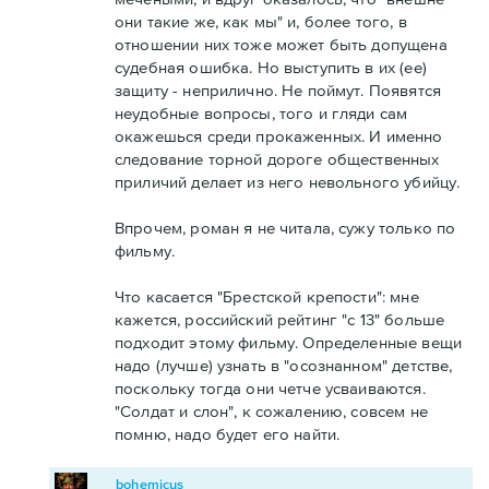
они такие же, как мы" и, более того, в
отношении них тоже может быть допущена
судебная ошибка. Но выступить в их (ее)
защиту - неприлично. Не поймут. Появятся
неудобные вопросы, того и гляди сам
окажешься среди прокаженных. И именно
следование торной дороге общественных
приличий делает из него невольного убийцу.
Впрочем, роман я не читала, сужу только по
фильму.
Что касается "Брестской крепости": мне
кажется, российский рейтинг "с 13" больше
подходит этому фильму. Определенные вещи
надо (лучше) узнать в "осознанном" детстве,
поскольку тогда они четче усваиваются.
"Солдат и слон", к сожалению, совсем не
помню, надо будет его найти.
bohemicus