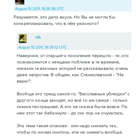
August 10 2011, 18:36:38 UTC
Разумеется, это дело вкуса. Но Вы не могли бы
конкретизировать, что в нём ужасного?
nfb
August 10 2011, 19:39:12 UTC
Наверное, от старшего поколения перешло - те, кто
познакомился с немцами поближе в те времена,
никаких сказочных историй не рассказывали, очень
даже напротив. В общем, как Станиславский - "Не
верю!".
Вообще это тренд какой-то. "Бесславные ублюдки" с
другого конца заходят, но всё то же самое - только
сказка пострашнее. А это не сказка была вовсе. По
нам этот так бабахнуло - до сих пор не очухались.
Эта тема такая опасная - или надо снимать так,
чтобы по ночам снилось, или не снимать вообще.