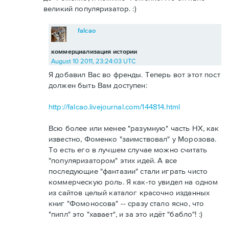
великий популяризатор. :)
falcao
коммерциализация истории
August 10 2011, 23:24:03 UTC
Я добавил Вас во френды. Теперь вот этот пост
должен быть Вам доступен:
http://falcao.livejournal.com/144814.html
Всю более или менее "разумную" часть НХ, как
известно, Фоменко "заимствовал" у Морозова.
То есть его в лучшем случае можно считать
"популяризатором" этих идей. А все
последующие "фантазии" стали играть чисто
коммерческую роль. Я как-то увидел на одном
из сайтов целый каталог красочно изданных
книг "Фомоносова" -- сразу стало ясно, что
"пипл" это "хавает", и за это идёт "бабло"! :)