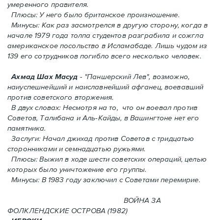
умеренного правителя.
Плюсы: У него было британское произношение.
Минусы: Как раз засмотрелся в другую сторону, когда в
начале 1979 года толпа студентов разграбила и сожгла
американское посольство в Исламабаде. Лишь чудом из
139 его сотрудников погиблo всего несколько человек.
Ахмад Шах Масуд
- "Паншерский Лев", возможно,
наиуспешнейший и наиславнейший афганец, воевавший
против советского вторжения.
В двух словах: Hесмотря на то, что он воевал против
Советов, Талибана и Аль-Кайды, в Вашингтоне нет его
памятника.
Заслуги: Начал джихад против Советов с тридцатью
сторонниками и семнадцатью ружьями.
Плюсы: Выжил в ходе шести советских операций, целью
которых было уничтожение его группы.
Минусы: В 1983 году заключил с Советами перемирие.
ВОЙНА ЗА
ФОЛКЛЕНДСКИЕ ОСТРОВА (1982)