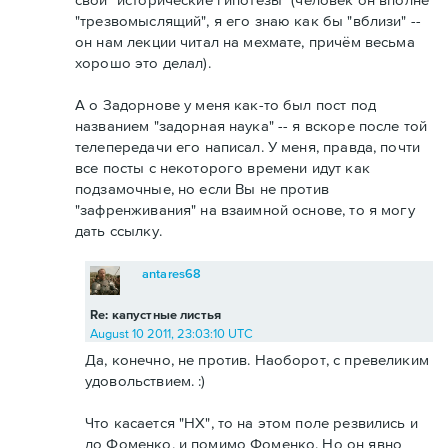
"трезвомыслящий", я его знаю как бы "вблизи" --
он нам лекции читал на мехмате, причём весьма
хорошо это делал).
А о Задорнове у меня как-то был пост под
названием "задорная наука" -- я вскоре после той
телепередачи его написал. У меня, правда, почти
все посты с некоторого времени идут как
подзамочные, но если Вы не против
"зафренживания" на взаимной основе, то я могу
дать ссылку.
antares68
Re: капустные листья
August 10 2011, 23:03:10 UTC
Да, конечно, не против. Наоборот, с превеликим
удовольствием. :)
Что касается "НХ", то на этом поле резвились и
до Фоменко, и помимо Фоменко. Но он явно