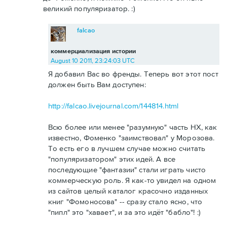
великий популяризатор. :)
falcao
коммерциализация истории
August 10 2011, 23:24:03 UTC
Я добавил Вас во френды. Теперь вот этот пост
должен быть Вам доступен:
http://falcao.livejournal.com/144814.html
Всю более или менее "разумную" часть НХ, как
известно, Фоменко "заимствовал" у Морозова.
То есть его в лучшем случае можно считать
"популяризатором" этих идей. А все
последующие "фантазии" стали играть чисто
коммерческую роль. Я как-то увидел на одном
из сайтов целый каталог красочно изданных
книг "Фомоносова" -- сразу стало ясно, что
"пипл" это "хавает", и за это идёт "бабло"! :)