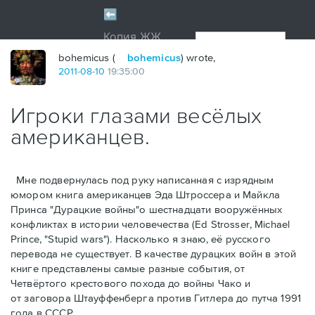
bohemicus (
bohemicus
) wrote,
2011
-
08
-
10
19:35:00
Игроки глазами весёлых
американцев.
Мне подвернулась под руку написанная с изрядным
юмором книга американцев Эдa Штроссерa и Майклa
Принсa "Дурацкие войны"о шестнадцати вооружённых
конфликтах в истории человечества (Ed Strosser, Michael
Prince, "Stupid wars"). Насколько я знаю, её русского
перевода не существует. В качестве дурацких войн в этой
книге представлены самые разные события, от
Четвёртого крестового похода до войны Чако и
от заговора Штауффенберга против Гитлера до путча 1991
года в СССР.