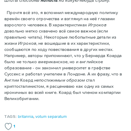
Штаты способны
напасть
на какую-нибудь страну."
Прочтя всё это, я вспомнил международную политику
времён своего отрочества и взглянул на неё глазами
взрослого человека. В характеристиках
Игроков
довольно метко схвачено всё самое важное (если
правильно читать). Некоторые любопытные детали из
жизни
Игроков
, не вошедшие в их характеристики,
сообщаются по ходу повествования в других местах.
Например, авторы припоминают, что у Бернарда Коарда
было не только американское, но и английское
образование - он закончил университет в графстве
Суссекс и работал учителем в Лондоне. А их фразу, что в
Англии Коард
непостижимым образом
стал
криптосталинистом, я расцениваю как одну из самых
ироничных во всей книге. Коард был членом компартии
Великобритании.
TAGS:
britannia
,
votum separatum
1