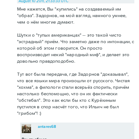
August 10 2011, 21:33:33 UTC
Мне кажется, Вы "купились" на создаваемый им
"образ". Задорнов, на мой взгляд, намного умнее,
чем о нём многие думают.
Шутки о "тупых американцах" -- это такой чисто
"эстрадный" приём. Что заметно даже по интонации, с
которой об этом говорится. Он просто
воспроизводит некий "народный миф", и делает это
довольно правдоподобно.
Тут вот была передача, где Задорнов "доказывал",
что все языки мира произошли от русского. Чистая
"хохма", а филологи стали всерьёз спорить, причём
настолько беспомощно, что он их фактически
"обстебал". Это как если бы кто с Курёхиным
пустился в спор насчёт того, что Ильич не был
"грибом"! :)
antares68