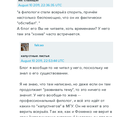
Re: стьобщег
August 10 2011, 22:36:35 UTC
"а филологи стали всерьёз спорить, причём
настолько беспомощно, что он их фактически
"обстебал". "
А блог его Вы не читаете, хоть временами? У него
там эта "хохма" часто встречается.
falcao
капустные листья
August 10 2011, 22:53:44 UTC
Блог я вообще-то не читал у него, поскольку не
знал о его существовании.
Я не знаю, что там написано, но даже если он там
продолжает "развивать тему", то это ничего не
значит. У него вообще-то жена --
профессиональный филолог, и всё это идёт от
каких-то "капустнегов" в МГУ. Он не может в это
верить всерьёз. Так же, как и Фоменко не верит в
свои "исторические гипотезы" (человек он вполне