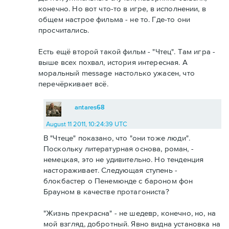
конечно. Но вот что-то в игре, в исполнении, в
общем настрое фильма - не то. Где-то они
просчитались.
Есть ещё второй такой фильм - "Чтец". Там игра -
выше всех похвал, история интересная. А
моральный message настолько ужасен, что
перечёркивает всё.
antares68
August 11 2011, 10:24:39 UTC
В "Чтеце" показано, что "они тоже люди".
Поскольку литературная основа, роман, -
немецкая, это не удивительно. Но тенденция
настораживает. Следующая ступень -
блокбастер о Пенемюнде с бароном фон
Брауном в качестве протагониста?
"Жизнь прекрасна" - не шедевр, конечно, но, на
мой взгляд, добротный. Явно видна установка на