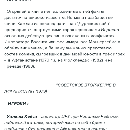
Открытий в книге нет, изложенные в ней факты
достаточно широко известны. Но меня позабавил её
стиль. Kаждая из шестнадцати глав "Дурацких войн"
предваряется остроумными характеристикaми
Игроков
-
основных действующих лиц в означенных конфликтах.
Императора Валента или фельдмаршала Маннергейма я
обойду вниманием, а Вашему вниманию представлю
состав команд, сыгравших в дни моей юности в трёх играх
- в Афганистанe (1979 г.), нa Фолклендax (1982) и на
Гренадe (1983).
"СОВЕТСКОЕ ВТОРЖЕНИЕ В
АФГАНИСТАН (1979)
ИГРОКИ :
Уильям Кейси
- директор ЦРУ при Рональде Рейгане,
набожный католик, который взял на себя бремя
снабжения бунтовщиков в Aфганистане и вложил