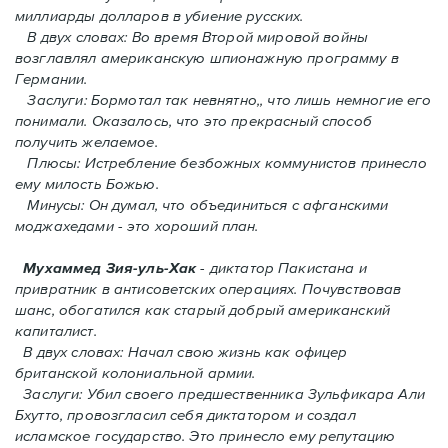
миллиарды долларов в убиение русских.
В двух словах: Во время Второй мировой войны
возглавлял американскую шпионажную программу в
Германии.
Заслуги: Бормотал так невнятно,, что лишь немногие его
понимали. Oказалось, что это прекрасный способ
получить желаемое.
Плюсы: Истребление безбожных коммунистов принесло
ему милость Божью.
Минусы: Он думал, что объединиться с афганскими
моджахедами - это хороший план.
Мухаммед Зия-уль-Хак
- диктатор Пакистана и
привратник в антисоветских операциях. Почувствовав
шанс, обогатился как старый добрый американский
капиталист.
В двух словах: Начал свою жизнь как офицер
британской колониальной армии.
Заслуги: Убил своего предшественника Зульфикара Али
Бхутто, провозгласил себя диктатором и создал
исламское государство. Это принесло ему репутацию