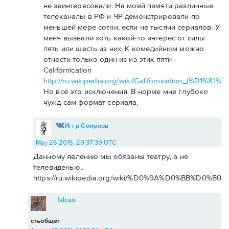
не заинтересовали. На моей памяти различные
телеканалы в РФ и ЧР демонстрировали по
меньшей мере сотни, если не тысячи сериалов. У
меня вызвали хоть какой-то интерес от силы
пять или шесть из них. К комедийным можно
отнести только один из из этих пяти -
Californication
http://ru.wikipedia.org/wiki/Californication_(
Но всё это исключения. В норме мне глубоко
чужд сам формат сериала.
Иггр Смирнов
May 26 2015, 20:37:39 UTC
Данному явлению мы обязаны театру, а не
телевиденью..
https://ru.wikipedia.org/wiki/%D0%9A%D0%BB%D0%
falcao
стьобщег