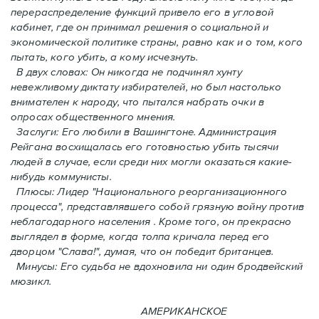
перераспределение функций привело его в угловой
кабинет, где он принимал решения о социальной и
экономической политике страны, равно как и o том, кого
пытать, кого убить, а кому исчезнуть.
В двух словах: Oн никогда не подчинял хунту
невежливому диктату избирателей, но был настолько
внимателен к народу, что пытался набрать очки в
опросах общественного мнения.
Заслуги: Его любили в Вашингтоне. Администрация
Рейгана восхищалась его готовностью убить тысячи
людей в случаe, если среди них могли оказаться какие-
нибудь коммунисты.
Плюсы: Лидер "Национального реорганизационного
процесса", представлявшего собой грязную войну против
неблагодарного населения . Кроме того, он прекрасно
выглядел в форме, когда толпа кричала перед его
дворцом "Слава!", думая, что он победит британцев.
Минусы: Его судьба не вдохновила ни один бродвейский
мюзикл.
АМЕРИКАНСКОЕ