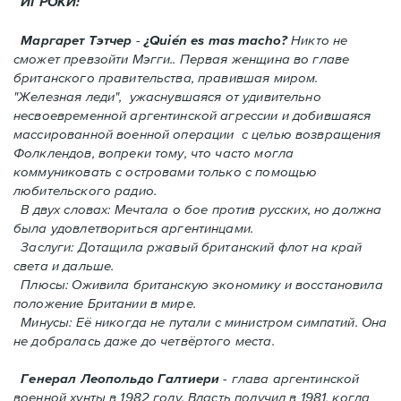
ИГРОКИ:
Маргарет Тэтчер
-
¿Quién es mas macho?
Никто не
сможет превзойти Мэгги.. Первая женщина во главе
британского правительства, правившая миром.
"Железная леди", ужаснувшаяся от удивительно
несвоевременной аргентинской агрессии и добившаяся
массированной военной операции с целью возвращения
Фолклендов, вопреки тому, что часто могла
коммуниковать с островами только с помощью
любительского радио.
В двух словах: Мечтала о бое против русских, но должна
была удовлетвориться аргентинцами.
Заслуги: Дотащила ржавый британский флот на край
света и дальше.
Плюсы: Оживила британскую экономику и восстановила
положение Британии в мире.
Минусы: Её никогда не путали с министром симпатий. Oнa
не добралась даже до четвёртого места.
Генерал Леопольдо Галтиери
- глава аргентинской
военной хунты в 1982 году. Власть получил в 1981, когда