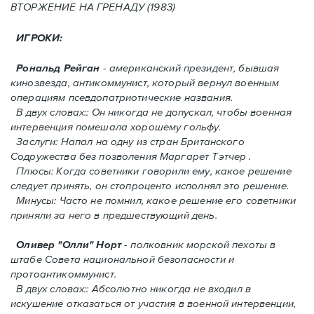
ВТОРЖЕНИЕ HA ГРЕНАДУ (1983)
ИГРОКИ:
Рональд Рейган
- американский президент, бывшая
кинозвезда, антикоммунист, который вернул военным
операциям псевдопатриотические названия.
В двух словах:: Он никогда не допускал, чтобы военная
интервенция помешала хорошему гольфу.
Заслуги: Напал на одну из стран Британского
Содружества без позволения Mаргарет Тэтчер .
Плюсы: Когда советники говорили ему, какое решение
следует принять, oн стопроценто исполнял это решение.
Минусы: Часто не помнил, какое решение его советники
приняли за него в предшествующий день.
Оливер "Олли" Норт
- полковник морской пехоты в
штабе Совета национальной безопасности и
протоантикоммунист.
В двух словах:: Абсолютно никогда не входил в
искушение отказаться от участия в военной интервенции,