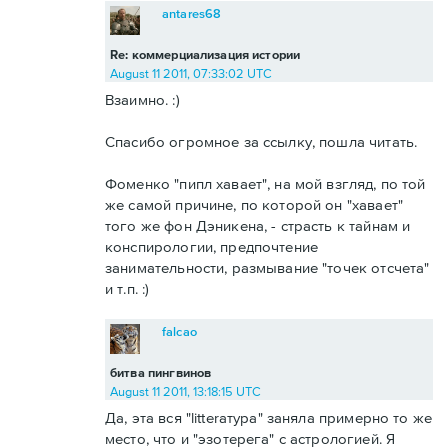
antares68
Re: коммерциализация истории
August 11 2011, 07:33:02 UTC
Взаимно. :)
Спасибо огромное за ссылку, пошла читать.
Фоменко "пипл хавает", на мой взгляд, по той
же самой причине, по которой он "хавает"
того же фон Дэникена, - страсть к тайнам и
конспирологии, предпочтение
занимательности, размывание "точек отсчета"
и т.п. :)
falcao
битва пингвинов
August 11 2011, 13:18:15 UTC
Да, эта вся "litterатура" заняла примерно то же
место, что и "эзотерега" с астрологией. Я