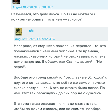
August 10 2011, 18:36:38 UTC
Разумеется, это дело вкуса. Но Вы не могли бы
конкретизировать, что в нём ужасного?
nfb
August 10 2011, 19:39:12 UTC
Наверное, от старшего поколения перешло - те, кто
познакомился с немцами поближе в те времена,
никаких сказочных историй не рассказывали, очень
даже напротив. В общем, как Станиславский - "Не
верю!".
Вообще это тренд какой-то. "Бесславные ублюдки" с
другого конца заходят, но всё то же самое - только
сказка пострашнее. А это не сказка была вовсе. По
нам этот так бабахнуло - до сих пор не очухались.
Эта тема такая опасная - или надо снимать так,
чтобы по ночам снилось, или не снимать вообще.