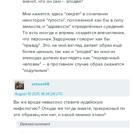
значит, что он сам -- злодей?
Мне кажется, здесь "секрет" в сочетании
некоторой "тупости", положенной как бы в силу
замысла, и "здравости" определённых суждений.
То есть иногда и впрямь создаётся впечатление,
что персонаж Задорнова говорит как бы
"правду". Это, на мой взгляд, делает образ ещё
более ценным, так как и "злодей" во многих
эпизодах должен выглядеть как "порядочный
человек" -- в противном случае образ окажется
"ходульным".
antares68
August 10 2011, 18:34:28 UTC
Вы же вроде невысоко ставите иудейскую
мифологию? Откуда же тогда знаете, прекрасный ли
это образец или нет, и какой именно этики?
Deleted comment