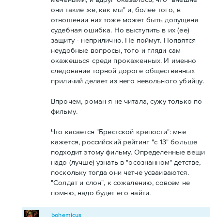
они такие же, как мы" и, более того, в
отношении них тоже может быть допущена
судебная ошибка. Но выступить в их (ее)
защиту - неприлично. Не поймут. Появятся
неудобные вопросы, того и гляди сам
окажешься среди прокаженных. И именно
следование торной дороге общественных
приличий делает из него невольного убийцу.
Впрочем, роман я не читала, сужу только по
фильму.
Что касается "Брестской крепости": мне
кажется, российский рейтинг "с 13" больше
подходит этому фильму. Определенные вещи
надо (лучше) узнать в "осознанном" детстве,
поскольку тогда они четче усваиваются.
"Солдат и слон", к сожалению, совсем не
помню, надо будет его найти.
bohemicus