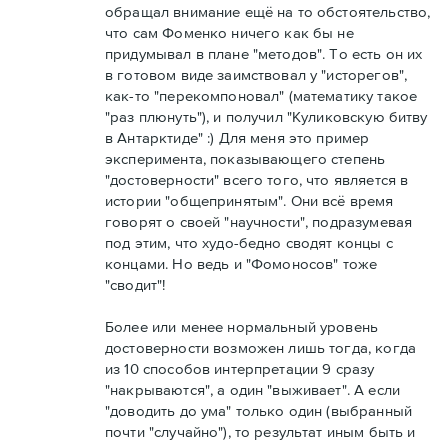
обращал внимание ещё на то обстоятельство,
что сам Фоменко ничего как бы не
придумывал в плане "методов". То есть он их
в готовом виде заимствовал у "исторегов",
как-то "перекомпоновал" (математику такое
"раз плюнуть"), и получил "Куликовскую битву
в Антарктиде" :) Для меня это пример
эксперимента, показывающего степень
"достоверности" всего того, что является в
истории "общепринятым". Они всё время
говорят о своей "научности", подразумевая
под этим, что худо-бедно сводят концы с
концами. Но ведь и "Фомоносов" тоже
"сводит"!
Более или менее нормальный уровень
достоверности возможен лишь тогда, когда
из 10 способов интерпретации 9 сразу
"накрываются", а один "выживает". А если
"доводить до ума" только один (выбранный
почти "случайно"), то результат иным быть и