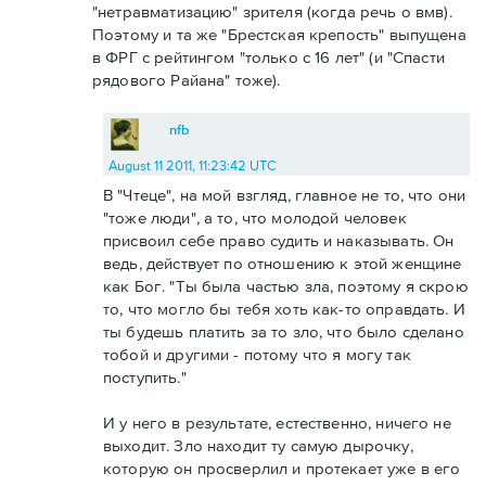
"нетравматизацию" зрителя (когда речь о вмв).
Поэтому и та же "Брестская крепость" выпущена
в ФРГ с рейтингом "только с 16 лет" (и "Спасти
рядового Райана" тоже).
nfb
August 11 2011, 11:23:42 UTC
В "Чтеце", на мой взгляд, главное не то, что они
"тоже люди", а то, что молодой человек
присвоил себе право судить и наказывать. Он
ведь, действует по отношению к этой женщине
как Бог. "Ты была частью зла, поэтому я скрою
то, что могло бы тебя хоть как-то оправдать. И
ты будешь платить за то зло, что было сделано
тобой и другими - потому что я могу так
поступить."
И у него в результате, естественно, ничего не
выходит. Зло находит ту самую дырочку,
которую он просверлил и протекает уже в его