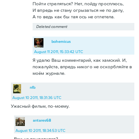
Пойти стреляться? Нет, пойду просплюсь,
И впредь не стану огрызаться не по делу,
А то ведь как бы тая ось не отлетела.
Deleted comment
bohemicus
August 11 2011, 15:33:42 UTC
Я удалю Ваш комментарий, как хамский. И,
пожалуйста, впредь никого не оскорбляйте в
моём журнале.
nfb
August 10 2011, 18:31:36 UTC
Ужасный фильм, по-моему.
antares68
August 10 2011, 18:34:53 UTC
Вам не понравился?