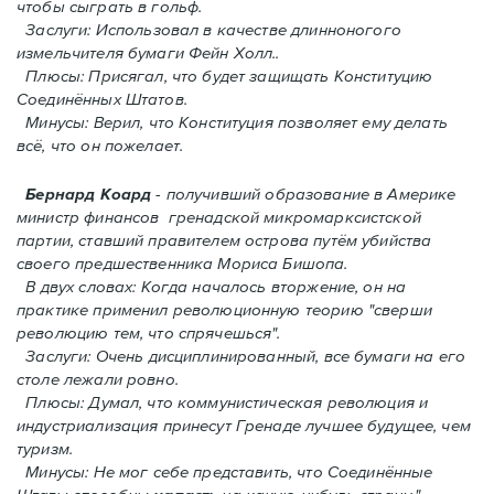
чтобы сыграть в гольф.
Заслуги: Использовал в качестве длинноногого
измельчителя бумаги Фейн Холл..
Плюсы: Присягал, что будет защищать Конституцию
Соединённых Штатов.
Минусы: Верил, что Конституция позволяет ему делать
всё, что он пожелает.
Бернард Коард
- получивший образование в Америке
министр финансов гренадской микромарксистской
партии, ставший правителем острова путём убийства
своего предшественника Мориса Бишопа.
В двух словах: Когда началось вторжение, oн на
практике применил революционную теорию "сверши
революцию тем, что спрячешься".
Заслуги: Очень дисциплинированный, все бумаги на его
столе лежали ровно.
Плюсы: Думал, что коммунистическая революция и
индустриализация принесут Гренадe лучшее будущее, чем
туризм.
Минусы: Не мог себе представить, что Соединённые