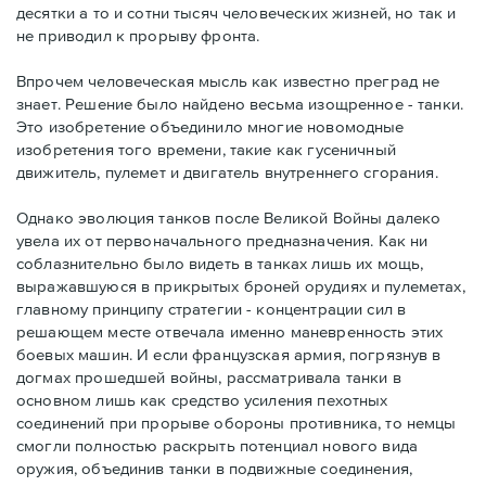
десятки а то и сотни тысяч человеческих жизней, но так и
не приводил к прорыву фронта.
Впрочем человеческая мысль как известно преград не
знает. Решение было найдено весьма изощренное - танки.
Это изобретение объединило многие новомодные
изобретения того времени, такие как гусеничный
движитель, пулемет и двигатель внутреннего сгорания.
Однако эволюция танков после Великой Войны далеко
увела их от первоначального предназначения. Как ни
соблазнительно было видеть в танках лишь их мощь,
выражавшуюся в прикрытых броней орудиях и пулеметах,
главному принципу стратегии - концентрации сил в
решающем месте отвечала именно маневренность этих
боевых машин. И если французская армия, погрязнув в
догмах прошедшей войны, рассматривала танки в
основном лишь как средство усиления пехотных
соединений при прорыве обороны противника, то немцы
смогли полностью раскрыть потенциал нового вида
оружия, объединив танки в подвижные соединения,