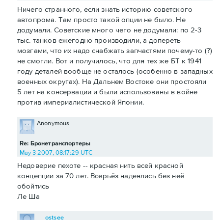
Ничего странного, если знать историю советского
автопрома. Там просто такой опции не было. Не
додумали. Советские много чего не додумали: по 2-3
тыс. танков ежегодно производили, а допереть
мозгами, что их надо снабжать запчастями почему-то (?)
не смогли. Вот и получилось, что для тех же БТ к 1941
году деталей вообще не осталось (особенно в западных
военных округах). На Дальнем Востоке они простояли
5 лет на консервации и были использованы в войне
против империалистической Японии.
Anonymous
Re: Бронетранспортеры
May 3 2007, 08:17:29 UTC
Недоверие пехоте -- красная нить всей красной
концепции за 70 лет. Всерьёз надеялись без неё
обойтись
Ле Ша
ostsee