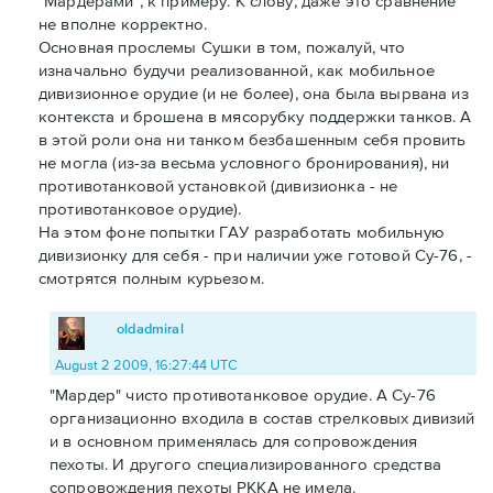
"Мардерами", к примеру. К слову, даже это сравнение
не вполне корректно.
Основная прослемы Сушки в том, пожалуй, что
изначально будучи реализованной, как мобильное
дивизионное орудие (и не более), она была вырвана из
контекста и брошена в мясорубку поддержки танков. А
в этой роли она ни танком безбашенным себя провить
не могла (из-за весьма условного бронирования), ни
противотанковой установкой (дивизионка - не
противотанковое орудие).
На этом фоне попытки ГАУ разработать мобильную
дивизионку для себя - при наличии уже готовой Су-76, -
смотрятся полным курьезом.
oldadmiral
August 2 2009, 16:27:44 UTC
"Мардер" чисто противотанковое орудие. А Су-76
организационно входила в состав стрелковых дивизий
и в основном применялась для сопровождения
пехоты. И другого специализированного средства
сопровождения пехоты РККА не имела.