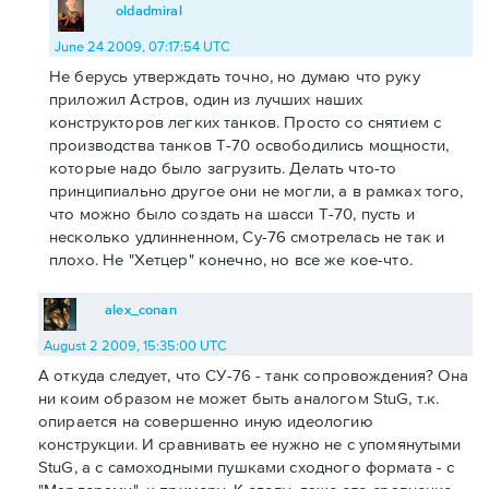
oldadmiral
June 24 2009, 07:17:54 UTC
Не берусь утверждать точно, но думаю что руку
приложил Астров, один из лучших наших
конструкторов легких танков. Просто со снятием с
производства танков Т-70 освободились мощности,
которые надо было загрузить. Делать что-то
принципиально другое они не могли, а в рамках того,
что можно было создать на шасси Т-70, пусть и
несколько удлинненном, Су-76 смотрелась не так и
плохо. Не "Хетцер" конечно, но все же кое-что.
alex_conan
August 2 2009, 15:35:00 UTC
А откуда следует, что СУ-76 - танк сопровождения? Она
ни коим образом не может быть аналогом StuG, т.к.
опирается на совершенно иную идеологию
конструкции. И сравнивать ее нужно не с упомянутыми
StuG, а с самоходными пушками сходного формата - с