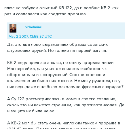
плюс не забудем опытный КВ-122, да и вообще КВ-2 как
раз и создавался как средство прорыва....
oldadmiral
May 2 2007, 13:55:57 UTC
Да, это два ярко выраженных образца советских
штурмовых орудий. Но только на первый взгляд.
КВ-2 ведь предназначался, по опыту прорыва линии
Маннергейма, для уничтожения железобетонных
оборонительных сооружений. Соответственно и
количество их было ничтожным. Не могу ручаться, но у
них ведь даже и не было осколочно-фугасных снарядов?
А Су-122 рассматривалась в момент своего создания,
сколь это ни кажется странным, как противотанковая. Да
и защита их была не ах.
А КВ-2 мог бы стать очень неплохим танком прорыва в
1941-42 годах. После его огромные размеры и малая