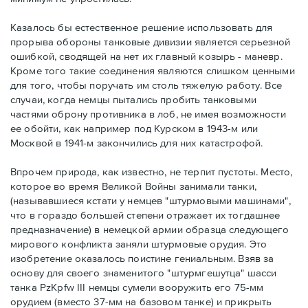
Казалось бы естественное решение использовать для
прорыва обороны танковые дивизии является серьезной
ошибкой, сводящей на нет их главный козырь - маневр.
Кроме того такие соединения являются слишком ценными
для того, чтобы поручать им столь тяжелую работу. Все
случаи, когда немцы пытались пробить танковыми
частями оброну противника в лоб, не имея возможности
ее обойти, как например под Курском в 1943-м или
Москвой в 1941-м закончились для них катастрофой.
Впрочем природа, как известно, не терпит пустоты. Место,
которое во время Великой Войны занимали танки,
(называвшиеся кстати у немцев "штурмовыми машинами",
что в гораздо большей степени отражает их тогдашнее
предназначение) в немецкой армии образца следующего
мирового конфликта заняли штурмовые орудия. Это
изобретение оказалось поистине гениальным. Взяв за
основу для своего знаменитого "штурмгешутца" шасси
танка PzKpfw III немцы сумели вооружить его 75-мм
орудием (вместо 37-мм на базовом танке) и прикрыть