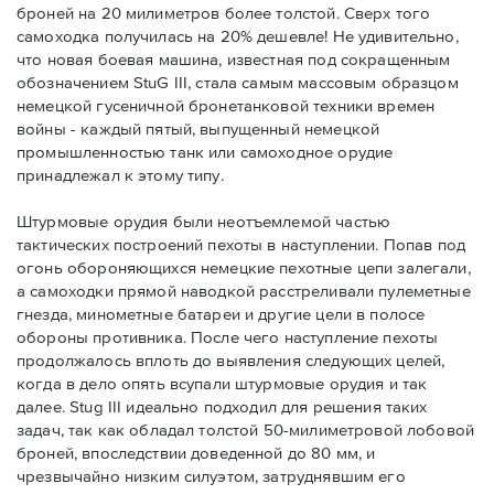
броней на 20 милиметров более толстой. Сверх того
самоходка получилась на 20% дешевле! Не удивительно,
что новая боевая машина, известная под сокращенным
обозначением StuG III, стала самым массовым образцом
немецкой гусеничной бронетанковой техники времен
войны - каждый пятый, выпущенный немецкой
промышленностью танк или самоходное орудие
принадлежал к этому типу.
Штурмовые орудия были неотъемлемой частью
тактических построений пехоты в наступлении. Попав под
огонь обороняющихся немецкие пехотные цепи залегали,
а самоходки прямой наводкой расстреливали пулеметные
гнезда, минометные батареи и другие цели в полосе
обороны противника. После чего наступление пехоты
продолжалось вплоть до выявления следующих целей,
когда в дело опять всупали штурмовые орудия и так
далее. Stug III идеально подходил для решения таких
задач, так как обладал толстой 50-милиметровой лобовой
броней, впоследствии доведенной до 80 мм, и
чрезвычайно низким силуэтом, затруднявшим его