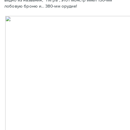
лобовую броню и... 380-мм орудие!