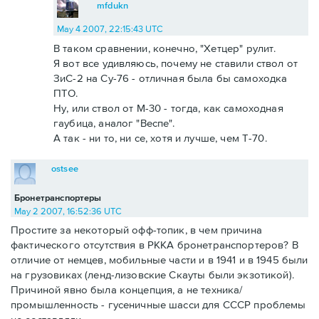
mfdukn
May 4 2007, 22:15:43 UTC
В таком сравнении, конечно, "Хетцер" рулит.
Я вот все удивляюсь, почему не ставили ствол от
ЗиС-2 на Су-76 - отличная была бы самоходка
ПТО.
Ну, или ствол от М-30 - тогда, как самоходная
гаубица, аналог "Веспе".
А так - ни то, ни се, хотя и лучше, чем Т-70.
ostsee
Бронетранспортеры
May 2 2007, 16:52:36 UTC
Простите за некоторый офф-топик, в чем причина
фактического отсутствия в РККА бронетранспортеров? В
отличие от немцев, мобильные части и в 1941 и в 1945 были
на грузовиках (ленд-лизовские Скауты были экзотикой).
Причиной явно была концепция, а не техника/
промышленность - гусеничные шасси для СССР проблемы