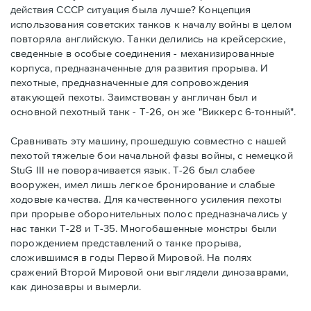
действия СССР ситуация была лучше? Концепция
использования советских танков к началу войны в целом
повторяла английскую. Танки делились на крейсерские,
сведенные в особые соединения - механизированные
корпуса, предназначенные для развития прорыва. И
пехотные, предназначенные для сопровождения
атакующей пехоты. Заимствован у англичан был и
основной пехотный танк - Т-26, он же "Виккерс 6-тонный".
Сравнивать эту машину, прошедшую совместно с нашей
пехотой тяжелые бои начальной фазы войны, с немецкой
StuG III не поворачивается язык. Т-26 был слабее
вооружен, имел лишь легкое бронирование и слабые
ходовые качества. Для качественного усиления пехоты
при прорыве оборонительных полос предназначались у
нас танки Т-28 и Т-35. Многобашенные монстры были
порождением представлений о танке прорыва,
сложившимся в годы Первой Мировой. На полях
сражений Второй Мировой они выглядели динозаврами,
как динозавры и вымерли.