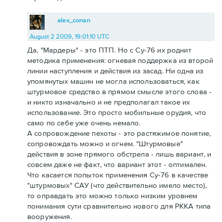
alex_conan
August 2 2009, 19:01:10 UTC
Да, "Мардеры" - это ПТП. Но с Су-76 их роднит
методика применения: огневая поддержка из второй
линии наступления и действия из засад. Ни одна из
упомянутых машин не могла использоваться, как
штурмовое средство в прямом смысле этого слова -
и никто изначально и не предполагал такое их
использование. Это просто мобильные орудия, что
само по себе уже очень немало.
А сопровождение пехоты - это растяжимое понятие,
сопровождать можно и огнем. "Штурмовые"
действия в зоне прямого обстрела - лишь вариант, и
совсем даже не факт, что вариант этот - оптимален.
Что касается попыток применения Су-76 в качестве
"штурмовых" САУ (что действительно имело место),
то оправдать это можно только низким уровнем
понимания сути сравнительно нового для РККА типа
вооружения.