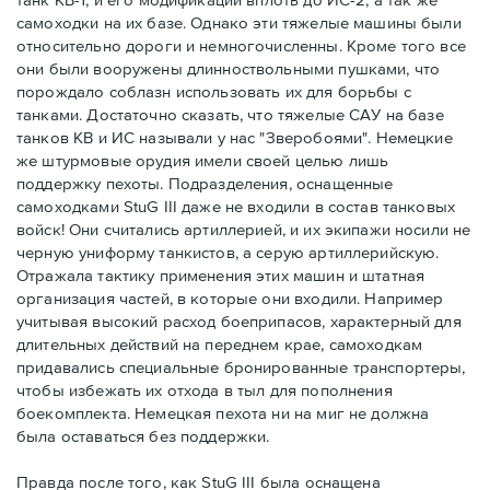
самоходки на их базе. Однако эти тяжелые машины были
относительно дороги и немногочисленны. Кроме того все
они были вооружены длинноствольными пушками, что
порождало соблазн использовать их для борьбы с
танками. Достаточно сказать, что тяжелые САУ на базе
танков КВ и ИС называли у нас "Зверобоями". Немецкие
же штурмовые орудия имели своей целью лишь
поддержку пехоты. Подразделения, оснащенные
самоходками StuG III даже не входили в состав танковых
войск! Они считались артиллерией, и их экипажи носили не
черную униформу танкистов, а серую артиллерийскую.
Отражала тактику применения этих машин и штатная
организация частей, в которые они входили. Например
учитывая высокий расход боеприпасов, характерный для
длительных действий на переднем крае, самоходкам
придавались специальные бронированные транспортеры,
чтобы избежать их отхода в тыл для пополнения
боекомплекта. Немецкая пехота ни на миг не должна
была оставаться без поддержки.
Правда после того, как StuG III была оснащена