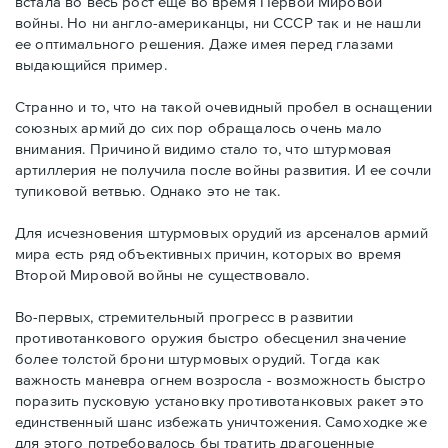
встала во весь рост еще во время Первой Мировой
войны. Но ни англо-американцы, ни СССР так и не нашли
ее оптимального решения. Даже имея перед глазами
выдающийся пример.
Странно и то, что на такой очевидный пробел в оснащении
союзных армий до сих пор обращалось очень мало
внимания. Причиной видимо стало то, что штурмовая
артиллерия не получила после войны развития. И ее сочли
тупиковой ветвью. Однако это не так.
Для исчезновения штурмовых орудий из арсеналов армий
мира есть ряд объективных причин, которых во время
Второй Мировой войны не существовало.
Во-первых, стремительный прогресс в развитии
противотанкового оружия быстро обесценил значение
более толстой брони штурмовых орудий. Тогда как
важность маневра огнем возросла - возможность быстро
поразить пусковую установку противотанковых ракет это
единственный шанс избежать уничтожения. Самоходке же
для этого потребовалось бы тратить драгоценные