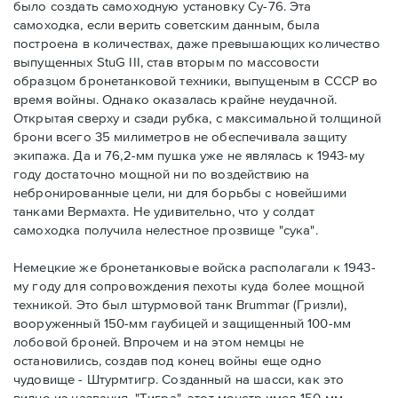
было создать самоходную установку Су-76. Эта
самоходка, если верить советским данным, была
построена в количествах, даже превышающих количество
выпущенных StuG III, став вторым по массовости
образцом бронетанковой техники, выпущеным в СССР во
время войны. Однако оказалась крайне неудачной.
Открытая сверху и сзади рубка, с максимальной толщиной
брони всего 35 милиметров не обеспечивала защиту
экипажа. Да и 76,2-мм пушка уже не являлась к 1943-му
году достаточно мощной ни по воздействию на
небронированные цели, ни для борьбы с новейшими
танками Вермахта. Не удивительно, что у солдат
самоходка получила нелестное прозвище "сука".
Немецкие же бронетанковые войска располагали к 1943-
му году для сопровождения пехоты куда более мощной
техникой. Это был штурмовой танк Brummar (Гризли),
вооруженный 150-мм гаубицей и защищенный 100-мм
лобовой броней. Впрочем и на этом немцы не
остановились, создав под конец войны еще одно
чудовище - Штурмтигр. Созданный на шасси, как это
видно из названия, "Тигра", этот монстр имел 150-мм