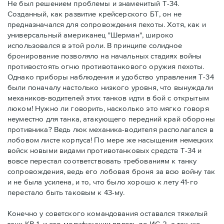
Не был решением проблемы и знаменитый Т-34.
Созданный, как развитие крейсерского БТ, он не
предназначался для сопровождения пехоты. Хотя, как и
универсальный американец "Шерман", широко
использовался в этой роли. В принципе солидное
бронирование позволяло на начальных стадиях войны
противостоять огню противотанкового оружия пехоты.
Однако приборы наблюдения и удобство управления Т-34
были поначалу настолько низкого уровня, что вынуждали
механиков-водителей этих танков идти в бой с открытым
люком! Нужно ли говорить, насколько это мягко говоря
неуместно для танка, атакующего передний край обороны
противника? Ведь люк механика-водителя располагался в
лобовом листе корпуса! По мере же насыщения немецких
войск новыми видами противотанковых средств Т-34 и
вовсе перестал соответствовать требованиям к танку
сопровождения, ведь его лобовая броня за всю войну так
и не была усилена, и то, что было хорошо к лету 41-го
перестало быть таковым к 43-му.
Конечно у советского командования оставался тяжелый
танк КВ-1, и его модификации вплоть до ИС-2, а так же