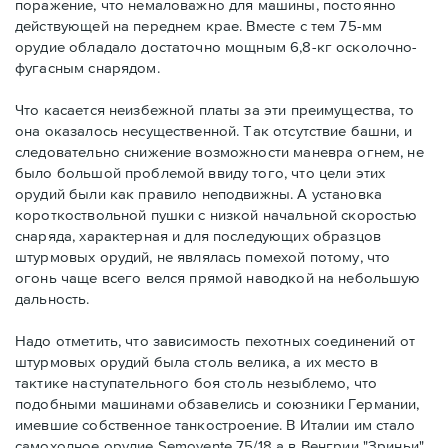
поражение, что немаловажно для машины, постоянно
действующей на переднем крае. Вместе с тем 75-мм
орудие обладало достаточно мощным 6,8-кг осколочно-
фугасным снарядом.
Что касается неизбежной платы за эти преимущества, то
она оказалось несущественной. Так отсутствие башни, и
следовательно снижение возможности маневра огнем, не
было большой проблемой ввиду того, что цели этих
орудий были как правило неподвижны. А установка
короткоствольной пушки с низкой начальной скоростью
снаряда, характерная и для последующих образцов
штурмовых орудий, не являлась помехой потому, что
огонь чаще всего велся прямой наводкой на небольшую
дальность.
Надо отметить, что зависимость пехотных соединений от
штурмовых орудий была столь велика, а их место в
тактике наступательного боя столь незыблемо, что
подобными машинами обзавелись и союзники Германии,
имевшие собственное танкостроение. В Италии им стало
самоходное орудие Semovente 75/18 а в Венгрии "Зриньи".