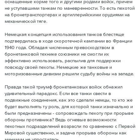
оснащенные корме того и другими родами войск, причем
не уступавшими танкам по маневренности. То есть пехотой
на бронетранспортерах и артиллерийскими орудиями на
механической тяге.
Немецкая концепция использования танков блестяще
подтвердилась в ходе скоротечной кампании во Франции
1940 года. Обладая численным превосходством в
бронетанковой технике союзники не смогли их
эффективно использовать, распылив для поддержки
повсюду своей пехоты. Немецкие же танковые и
моторизованные дивизии решили судьбу войны на западе.
Правда такой триумф бронетанковых войск обнажил
удивительный парадокс. Если все танки свести в
подвижные соединения, как это сделали немцы, то кто же
будет выполнять ту роль, для которой танки изначально и
были предназначены - сопровождать пехоту при прорыве
обороны противника? Ведь огневые возможности
пехотных подразделений возрасли по сравнению с Первой
Мировой существенно, и задача прорыва обороны как
минимум не упростилась.