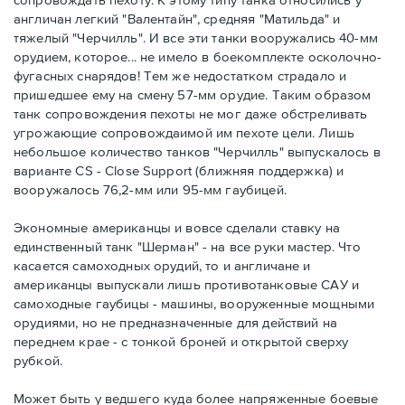
англичан легкий "Валентайн", средняя "Матильда" и
тяжелый "Черчилль". И все эти танки вооружались 40-мм
орудием, которое... не имело в боекомплекте осколочно-
фугасных снарядов! Тем же недостатком страдало и
пришедшее ему на смену 57-мм орудие. Таким образом
танк сопровождения пехоты не мог даже обстреливать
угрожающие сопровождаимой им пехоте цели. Лишь
небольшое количество танков "Черчилль" выпускалось в
варианте CS - Close Support (ближняя поддержка) и
вооружалось 76,2-мм или 95-мм гаубицей.
Экономные американцы и вовсе сделали ставку на
единственный танк "Шерман" - на все руки мастер. Что
касается самоходных орудий, то и англичане и
американцы выпускали лишь противотанковые САУ и
самоходные гаубицы - машины, вооруженные мощными
орудиями, но не предназначенные для действий на
переднем крае - с тонкой броней и открытой сверху
рубкой.
Может быть у ведшего куда более напряженные боевые