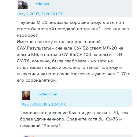
mfdukn
May 2 2007, 21:26:19 UTC
"гаубица М-30 показала хорошие результаты при
стрельбе прямой наводкой по танкам" - все как раз
наоборот.
Именно поэтому встал вопрос о новой
САУ.Результаты - сначала СУ-152(ствол МЛ-20 на
шасси КВ), а потом и СУ-85/СУ-100 на шасси Т-34.
СУ-76, конечно, была слабовата - но зато не
использовала шасси основного танка.Поэтому и
выпустили их порядочно.Уж всяко лучше, чем Т-70 с
его сорокапяткой.
oldadmiral
May 3 2007, 10:23:24 UTC
Техническое решение было и для шасси Т-70, тем
более удлинненного. Сравните хотя бы Су-76 и
немецкий "Хетцер".