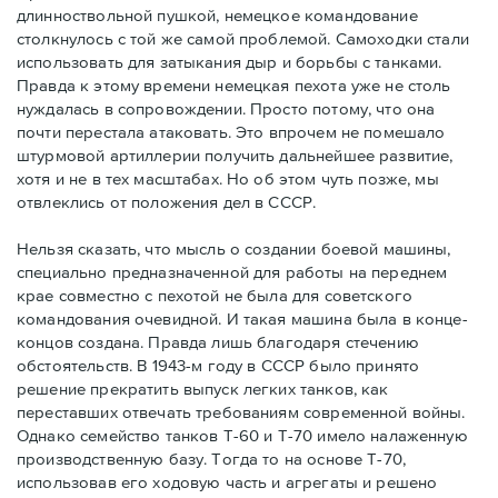
длинноствольной пушкой, немецкое командование
столкнулось с той же самой проблемой. Самоходки стали
использовать для затыкания дыр и борьбы с танками.
Правда к этому времени немецкая пехота уже не столь
нуждалась в сопровождении. Просто потому, что она
почти перестала атаковать. Это впрочем не помешало
штурмовой артиллерии получить дальнейшее развитие,
хотя и не в тех масштабах. Но об этом чуть позже, мы
отвлеклись от положения дел в СССР.
Нельзя сказать, что мысль о создании боевой машины,
специально предназначенной для работы на переднем
крае совместно с пехотой не была для советского
командования очевидной. И такая машина была в конце-
концов создана. Правда лишь благодаря стечению
обстоятельств. В 1943-м году в СССР было принято
решение прекратить выпуск легких танков, как
переставших отвечать требованиям современной войны.
Однако семейство танков Т-60 и Т-70 имело налаженную
производственную базу. Тогда то на основе Т-70,
использовав его ходовую часть и агрегаты и решено