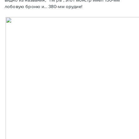
лобовую броню и... 380-мм орудие!