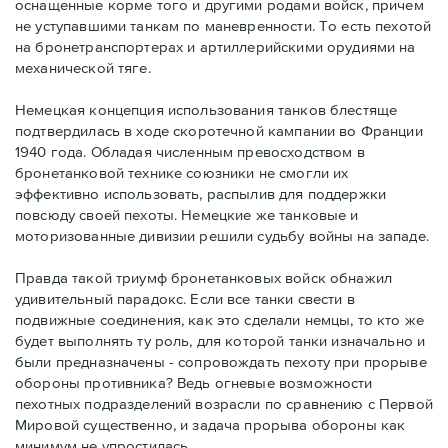
оснащенные корме того и другими родами войск, причем
не уступавшими танкам по маневренности. То есть пехотой
на бронетранспортерах и артиллерийскими орудиями на
механической тяге.
Немецкая концепция использования танков блестяще
подтвердилась в ходе скоротечной кампании во Франции
1940 года. Обладая численным превосходством в
бронетанковой технике союзники не смогли их
эффективно использовать, распылив для поддержки
повсюду своей пехоты. Немецкие же танковые и
моторизованные дивизии решили судьбу войны на западе.
Правда такой триумф бронетанковых войск обнажил
удивительный парадокс. Если все танки свести в
подвижные соединения, как это сделали немцы, то кто же
будет выполнять ту роль, для которой танки изначально и
были предназначены - сопровождать пехоту при прорыве
обороны противника? Ведь огневые возможности
пехотных подразделений возрасли по сравнению с Первой
Мировой существенно, и задача прорыва обороны как
минимум не упростилась.