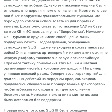
самоходки на их базе. Однако эти тяжелые машины были
относительно дороги и немногочисленны. Кроме того все
они были вооружены длинноствольными пушками, что
порождало соблазн использовать их для борьбы с
танками. Достаточно сказать, что тяжелые САУ на базе
танков КВ и ИС называли у нас "Зверобоями". Немецкие
же штурмовые орудия имели своей целью лишь
поддержку пехоты. Подразделения, оснащенные
самоходками StuG III даже не входили в состав танковых
войск! Они считались артиллерией, и их экипажи носили не
черную униформу танкистов, а серую артиллерийскую.
Отражала тактику применения этих машин и штатная
организация частей, в которые они входили. Например
учитывая высокий расход боеприпасов, характерный для
длительных действий на переднем крае, самоходкам
придавались специальные бронированные транспортеры,
чтобы избежать их отхода в тыл для пополнения
боекомплекта. Немецкая пехота ни на миг не должна
была оставаться без поддержки.
Правда после того, как StuG III была оснащена