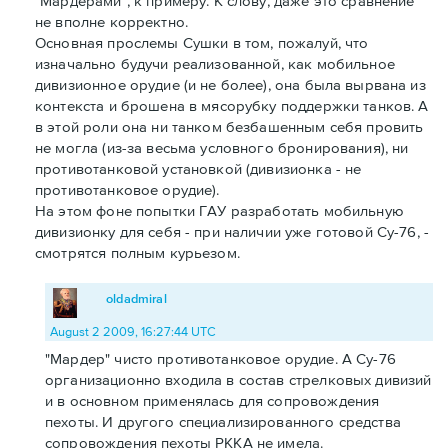
"Мардерами", к примеру. К слову, даже это сравнение
не вполне корректно.
Основная прослемы Сушки в том, пожалуй, что
изначально будучи реализованной, как мобильное
дивизионное орудие (и не более), она была вырвана из
контекста и брошена в мясорубку поддержки танков. А
в этой роли она ни танком безбашенным себя провить
не могла (из-за весьма условного бронирования), ни
противотанковой установкой (дивизионка - не
противотанковое орудие).
На этом фоне попытки ГАУ разработать мобильную
дивизионку для себя - при наличии уже готовой Су-76, -
смотрятся полным курьезом.
oldadmiral
August 2 2009, 16:27:44 UTC
"Мардер" чисто противотанковое орудие. А Су-76
организационно входила в состав стрелковых дивизий
и в основном применялась для сопровождения
пехоты. И другого специализированного средства
сопровождения пехоты РККА не имела.