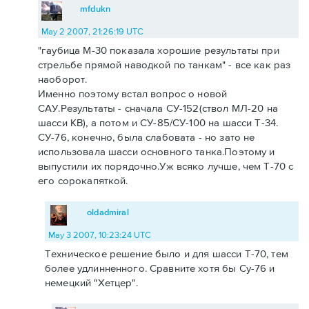
mfdukn
May 2 2007, 21:26:19 UTC
"гаубица М-30 показала хорошие результаты при
стрельбе прямой наводкой по танкам" - все как раз
наоборот.
Именно поэтому встал вопрос о новой
САУ.Результаты - сначала СУ-152(ствол МЛ-20 на
шасси КВ), а потом и СУ-85/СУ-100 на шасси Т-34.
СУ-76, конечно, была слабовата - но зато не
использовала шасси основного танка.Поэтому и
выпустили их порядочно.Уж всяко лучше, чем Т-70 с
его сорокапяткой.
oldadmiral
May 3 2007, 10:23:24 UTC
Техническое решение было и для шасси Т-70, тем
более удлинненного. Сравните хотя бы Су-76 и
немецкий "Хетцер".