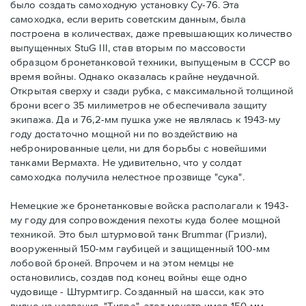
было создать самоходную установку Су-76. Эта
самоходка, если верить советским данным, была
построена в количествах, даже превышающих количество
выпущенных StuG III, став вторым по массовости
образцом бронетанковой техники, выпущеным в СССР во
время войны. Однако оказалась крайне неудачной.
Открытая сверху и сзади рубка, с максимальной толщиной
брони всего 35 милиметров не обеспечивала защиту
экипажа. Да и 76,2-мм пушка уже не являлась к 1943-му
году достаточно мощной ни по воздействию на
небронированные цели, ни для борьбы с новейшими
танками Вермахта. Не удивительно, что у солдат
самоходка получила нелестное прозвище "сука".
Немецкие же бронетанковые войска располагали к 1943-
му году для сопровождения пехоты куда более мощной
техникой. Это был штурмовой танк Brummar (Гризли),
вооруженный 150-мм гаубицей и защищенный 100-мм
лобовой броней. Впрочем и на этом немцы не
остановились, создав под конец войны еще одно
чудовище - Штурмтигр. Созданный на шасси, как это
видно из названия, "Тигра", этот монстр имел 150-мм