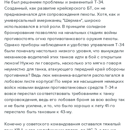
Не был решением проблемы и знаменитый Т-34.
Созданный, как развитие крейсерского БТ, он не
предназначался для сопровождения пехоты. Хотя, как и
универсальный американец "Шерман", широко
использовался в этой роли. В принципе солидное
бронирование позволяло на начальных стадиях войны
противостоять огню противотанкового оружия пехоты.
Однако приборы наблюдения и удобство управления Т-34
были поначалу настолько низкого уровня, что вынуждали
механиков-водителей этих танков идти в бой с открытым
люком! Нужно ли говорить, насколько это мягко говоря
неуместно для танка, атакующего передний край обороны
противника? Ведь люк механика-водителя располагался в
лобовом листе корпуса! По мере же насыщения немецких
войск новыми видами противотанковых средств Т-34 и
вовсе перестал соответствовать требованиям к танку
сопровождения, ведь его лобовая броня за всю войну так
и не была усилена, и то, что было хорошо к лету 41-го
перестало быть таковым к 43-му.
Конечно у советского командования оставался тяжелый
танк КВ-1, и его модификации вплоть до ИС-2, а так же