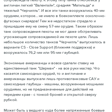
англичан легкий "Валентайн", средняя "Матильда" и
тяжелый "Черчилль". И все эти танки вооружались 40-мм
орудием, которое... не имело в боекомплекте осколочно-
фугасных снарядов! Тем же недостатком страдало и
пришедшее ему на смену 57-мм орудие. Таким образом
танк сопровождения пехоты не мог даже обстреливать
угрожающие сопровождаимой им пехоте цели. Лишь
небольшое количество танков "Черчилль" выпускалось в
варианте CS - Close Support (ближняя поддержка) и
вооружалось 76,2-мм или 95-мм гаубицей.
Экономные американцы и вовсе сделали ставку на
единственный танк "Шерман" - на все руки мастер. Что
касается самоходных орудий, то и англичане и
американцы выпускали лишь противотанковые САУ и
самоходные гаубицы - машины, вооруженные мощными
орудиями, но не предназначенные для действий на
переднем крае - с тонкой броней и открытой сверху
рубкой.
Может быть у ведшего куда более напряженные боевые