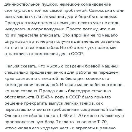
длинноствольной пушкой, немецкое командование
столкнулось с той же самой проблемой. Самоходки стали
использовать для затыкания дыр и борьбы с танками.
Правда к этому времени немецкая пехота уже не столь
нуждалась в сопровождении. Просто потому, что она
почти перестала атаковать. Это впрочем не помешало
штурмовой артиллерии получить дальнейшее развитие,
хотя и не в тех масштабах. Но об этом чуть позже, мы
отвлеклись от положения дел в СССР.
Нельзя сказать, что мысль о создании боевой машины,
специально предназначенной для работы на переднем
крае совместно с пехотой не была для советского
командования очевидной. И такая машина была в конце-
концов создана. Правда лишь благодаря стечению
обстоятельств. В 1943-м году в СССР было принято
решение прекратить выпуск легких танков, как
переставших отвечать требованиям современной войны.
Однако семейство танков Т-60 и Т-70 имело налаженную
производственную базу. Тогда то на основе Т-70,
использовав его ходовую часть и агрегаты и решено