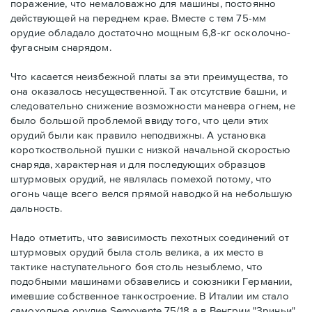
поражение, что немаловажно для машины, постоянно
действующей на переднем крае. Вместе с тем 75-мм
орудие обладало достаточно мощным 6,8-кг осколочно-
фугасным снарядом.
Что касается неизбежной платы за эти преимущества, то
она оказалось несущественной. Так отсутствие башни, и
следовательно снижение возможности маневра огнем, не
было большой проблемой ввиду того, что цели этих
орудий были как правило неподвижны. А установка
короткоствольной пушки с низкой начальной скоростью
снаряда, характерная и для последующих образцов
штурмовых орудий, не являлась помехой потому, что
огонь чаще всего велся прямой наводкой на небольшую
дальность.
Надо отметить, что зависимость пехотных соединений от
штурмовых орудий была столь велика, а их место в
тактике наступательного боя столь незыблемо, что
подобными машинами обзавелись и союзники Германии,
имевшие собственное танкостроение. В Италии им стало
самоходное орудие Semovente 75/18 а в Венгрии "Зриньи".