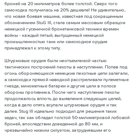
броней на 20 милиметров более толстой. Сверх того
самоходка получилась на 20% дешевле! Не удивительно,
что новая боевая машина, известная под сокращенным
обозначением StuG III, стала самым массовым образцом
немецкой гусеничной бронетанковой техники времен
войны - каждый пятый, выпущенный немецкой
промышленностью танк или самоходное орудие
принадлежал к этому типу.
Штурмовые орудия были неотъемлемой частью
тактических построений пехоты в наступлении. Попав под
огонь обороняющихся немецкие пехотные цепи залегали,
а самоходки прямой наводкой расстреливали пулеметные
гнезда, минометные батареи и другие цели в полосе
обороны противника. После чего наступление пехоты
продолжалось вплоть до выявления следующих целей,
когда в дело опять всупали штурмовые орудия и так
далее. Stug III идеально подходил для решения таких
задач, так как обладал толстой 50-милиметровой лобовой
броней, впоследствии доведенной до 80 мм, и
чрезвычайно низким силуэтом, затруднявшим его