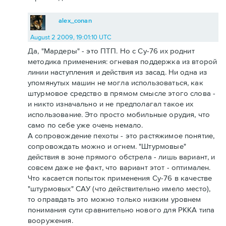
alex_conan
August 2 2009, 19:01:10 UTC
Да, "Мардеры" - это ПТП. Но с Су-76 их роднит
методика применения: огневая поддержка из второй
линии наступления и действия из засад. Ни одна из
упомянутых машин не могла использоваться, как
штурмовое средство в прямом смысле этого слова -
и никто изначально и не предполагал такое их
использование. Это просто мобильные орудия, что
само по себе уже очень немало.
А сопровождение пехоты - это растяжимое понятие,
сопровождать можно и огнем. "Штурмовые"
действия в зоне прямого обстрела - лишь вариант, и
совсем даже не факт, что вариант этот - оптимален.
Что касается попыток применения Су-76 в качестве
"штурмовых" САУ (что действительно имело место),
то оправдать это можно только низким уровнем
понимания сути сравнительно нового для РККА типа
вооружения.