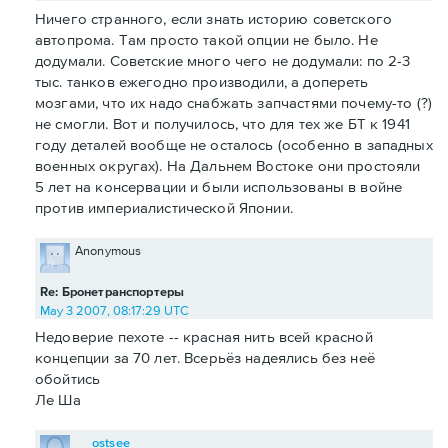
Ничего странного, если знать историю советского
автопрома. Там просто такой опции не было. Не
додумали. Советские много чего не додумали: по 2-3
тыс. танков ежегодно производили, а допереть
мозгами, что их надо снабжать запчастями почему-то (?)
не смогли. Вот и получилось, что для тех же БТ к 1941
году деталей вообще не осталось (особенно в западных
военных округах). На Дальнем Востоке они простояли
5 лет на консервации и были использованы в войне
против империалистической Японии.
Anonymous
Re: Бронетранспортеры
May 3 2007, 08:17:29 UTC
Недоверие пехоте -- красная нить всей красной
концепции за 70 лет. Всерьёз надеялись без неё
обойтись
Ле Ша
ostsee