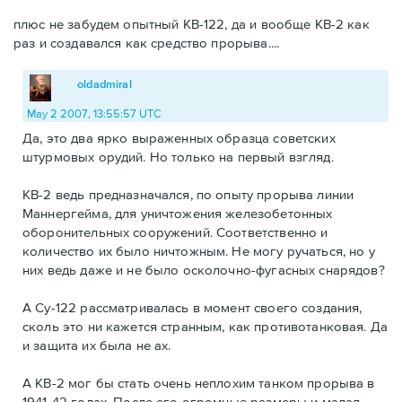
плюс не забудем опытный КВ-122, да и вообще КВ-2 как
раз и создавался как средство прорыва....
oldadmiral
May 2 2007, 13:55:57 UTC
Да, это два ярко выраженных образца советских
штурмовых орудий. Но только на первый взгляд.
КВ-2 ведь предназначался, по опыту прорыва линии
Маннергейма, для уничтожения железобетонных
оборонительных сооружений. Соответственно и
количество их было ничтожным. Не могу ручаться, но у
них ведь даже и не было осколочно-фугасных снарядов?
А Су-122 рассматривалась в момент своего создания,
сколь это ни кажется странным, как противотанковая. Да
и защита их была не ах.
А КВ-2 мог бы стать очень неплохим танком прорыва в
1941-42 годах. После его огромные размеры и малая