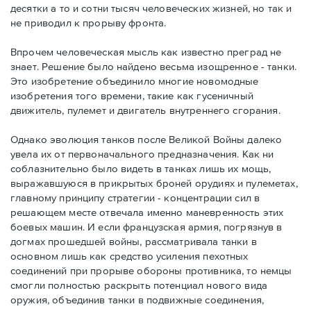
десятки а то и сотни тысяч человеческих жизней, но так и
не приводил к прорыву фронта.
Впрочем человеческая мысль как известно преград не
знает. Решение было найдено весьма изощренное - танки.
Это изобретение объединило многие новомодные
изобретения того времени, такие как гусеничный
движитель, пулемет и двигатель внутреннего сгорания.
Однако эволюция танков после Великой Войны далеко
увела их от первоначального предназначения. Как ни
соблазнительно было видеть в танках лишь их мощь,
выражавшуюся в прикрытых броней орудиях и пулеметах,
главному принципу стратегии - концентрации сил в
решающем месте отвечала именно маневренность этих
боевых машин. И если французская армия, погрязнув в
догмах прошедшей войны, рассматривала танки в
основном лишь как средство усиления пехотных
соединений при прорыве обороны противника, то немцы
смогли полностью раскрыть потенциал нового вида
оружия, объединив танки в подвижные соединения,