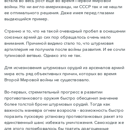
встала во весь рост еще во время Первой Мировой
войны. Но ни англо-американцы, ни СССР так и не нашли
ее оптимального решения. Даже имея перед глазами
выдающийся пример.
Странно и то, что на такой очевидный пробел в оснащении
союзных армий до сих пор обращалось очень мало
внимания. Причиной видимо стало то, что штурмовая
артиллерия не получила после войны развития. И ее сочли
тупиковой ветвью. Однако это не так.
Для исчезновения штурмовых орудий из арсеналов армий
мира есть ряд объективных причин, которых во время
Второй Мировой войны не существовало.
Во-первых, стремительный прогресс в развитии
противотанкового оружия быстро обесценил значение
более толстой брони штурмовых орудий. Тогда как
важность маневра огнем возросла - возможность быстро
поразить пусковую установку противотанковых ракет это
единственный шанс избежать уничтожения. Самоходке же
для этого потребовалось бы тратить драгоценные