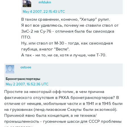
mfdukn
May 4 2007, 22:15:43 UTC
В таком сравнении, конечно, "Хетцер" рулит.
Я вот все удивляюсь, почему не ставили ствол от
ЗиС-2 на Су-76 - отличная была бы самоходка
ПТО.
Ну, или ствол от М-30 - тогда, как самоходная
гаубица, аналог "Веспе".
А так - ни то, ни се, хотя и лучше, чем Т-70.
ostsee
Бронетранспортеры
May 2 2007, 16:52:36 UTC
Простите за некоторый офф-топик, в чем причина
фактического отсутствия в РККА бронетранспортеров? В
отличие от немцев, мобильные части и в 1941 и в 1945 были
на грузовиках (ленд-лизовские Скауты были экзотикой).
Причиной явно была концепция, а не техника/
промышленность - гусеничные шасси для СССР проблемы