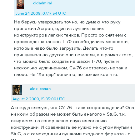
oldadmiral
June 24 2009, 07:17:54 UTC
Не берусь утверждать точно, но думаю что руку
приложил Астров, один из лучших наших
конструкторов легких танков. Просто со снятием с
производства танков Т-70 освободились мощности,
которые надо было загрузить. Делать что-то
принципиально другое они не могли, а в рамках того,
что можно было создать на шасси Т-70, пусть и
несколько удлинненном, Су-76 смотрелась не так и
плохо. Не "Хетцер" конечно, но все же кое-что.
alex_conan
August 2 2009, 15:35:00 UTC
А откуда следует, что СУ-76 - танк сопровождения? Она
ни коим образом не может быть аналогом StuG, т.к.
опирается на совершенно иную идеологию
конструкции. И сравнивать ее нужно не с упомянутыми
StuG, а с самоходными пушками сходного формата - с