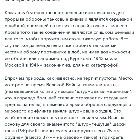
Казалось бы естественное решение использовать для
прорыва обороны танковые дивизии является серьезной
ошибкой, сводящей на нет их главный козырь - маневр.
Кроме того такие соединения являются слишком ценными
для того, чтобы поручать им столь тяжелую работу. Все
случаи, когда немцы пытались пробить танковыми
частями оброну противника в лоб, не имея возможности
ее обойти, как например под Курском в 1943-м или
Москвой в 1941-м закончились для них катастрофой.
Впрочем природа, как известно, не терпит пустоты. Место,
которое во время Великой Войны занимали танки,
(называвшиеся кстати у немцев "штурмовыми машинами",
что в гораздо большей степени отражает их тогдашнее
предназначение) в немецкой армии образца следующего
мирового конфликта заняли штурмовые орудия. Это
изобретение оказалось поистине гениальным. Взяв за
основу для своего знаменитого "штурмгешутца" шасси
танка PzKpfw III немцы сумели вооружить его 75-мм
орудием (вместо 37-мм на базовом танке) и прикрыть