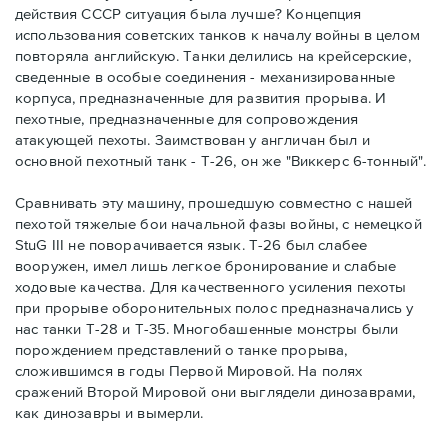
действия СССР ситуация была лучше? Концепция
использования советских танков к началу войны в целом
повторяла английскую. Танки делились на крейсерские,
сведенные в особые соединения - механизированные
корпуса, предназначенные для развития прорыва. И
пехотные, предназначенные для сопровождения
атакующей пехоты. Заимствован у англичан был и
основной пехотный танк - Т-26, он же "Виккерс 6-тонный".
Сравнивать эту машину, прошедшую совместно с нашей
пехотой тяжелые бои начальной фазы войны, с немецкой
StuG III не поворачивается язык. Т-26 был слабее
вооружен, имел лишь легкое бронирование и слабые
ходовые качества. Для качественного усиления пехоты
при прорыве оборонительных полос предназначались у
нас танки Т-28 и Т-35. Многобашенные монстры были
порождением представлений о танке прорыва,
сложившимся в годы Первой Мировой. На полях
сражений Второй Мировой они выглядели динозаврами,
как динозавры и вымерли.