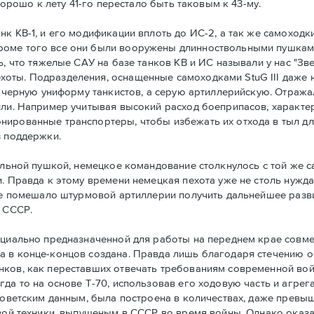
хорошо к лету 41-го перестало быть таковым к 43-му.
к КВ-1, и его модификации вплоть до ИС-2, а так же самоходки
роме того все они были вооружены длинноствольными пушкам
ь, что тяжелые САУ на базе танков КВ и ИС называли у нас "З
оты. Подразделения, оснащенные самоходками StuG III даже н
е черную униформу танкистов, а серую артиллерийскую. Отража
или. Например учитывая высокий расход боеприпасов, характе
нированные транспортеры, чтобы избежать их отхода в тыл д
з поддержки.
вольной пушкой, немецкое командование столкнулось с той же
и. Правда к этому времени немецкая пехота уже не столь нужд
не помешало штурмовой артиллерии получить дальнейшее развит
в СССР.
ециально предназначенной для работы на переднем крае совме
 в конце-концов создана. Правда лишь благодаря стечению обс
нков, как переставших отвечать требованиям современной вой
гда то на основе Т-70, использовав его ходовую часть и агре
ь советским данным, была построена в количествах, даже пре
овой техники, выпущеным в СССР во время войны. Однако оказа