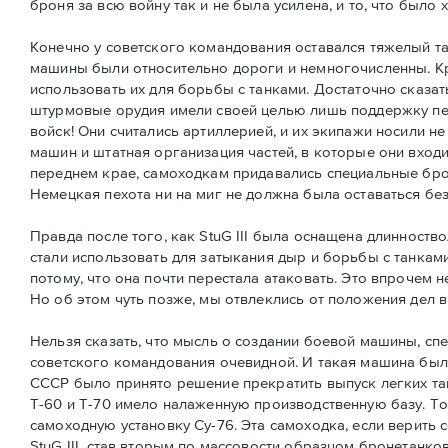
броня за всю войну так и не была усилена, и то, что было 
Конечно у советского командования оставался тяжелый тан
машины были относительно дороги и немногочисленны. К
использовать их для борьбы с танками. Достаточно сказат
штурмовые орудия имели своей целью лишь поддержку пех
войск! Они считались артиллерией, и их экипажи носили н
машин и штатная организация частей, в которые они вход
переднем крае, самоходкам придавались специальные бро
Немецкая пехота ни на миг не должна была оставаться бе
Правда после того, как StuG III была оснащена длинност
стали использовать для затыкания дыр и борьбы с танкам
потому, что она почти перестала атаковать. Это впрочем 
Но об этом чуть позже, мы отвлеклись от положения дел 
Нельзя сказать, что мысль о создании боевой машины, сп
советского командования очевидной. И такая машина была
СССР было принято решение прекратить выпуск легких та
Т-60 и Т-70 имело налаженную производственную базу. То
самоходную установку Су-76. Эта самоходка, если верит
StuG III, став вторым по массовости образцом бронетанк