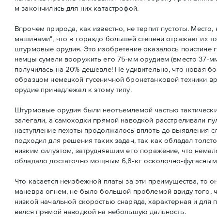
м закончились для них катастрофой.
Впрочем природа, как известно, не терпит пустоты. Место
машинами", что в гораздо большей степени отражает их 
штурмовые орудия. Это изобретение оказалось поистине ге
немцы сумели вооружить его 75-мм орудием (вместо 37-мм
получилась на 20% дешевле! Не удивительно, что новая б
образцом немецкой гусеничной бронетанковой техники в
орудие принадлежал к этому типу.
Штурмовые орудия были неотъемлемой частью тактических
залегали, а самоходки прямой наводкой расстреливали пу
наступление пехоты продолжалось вплоть до выявления сле
подходил для решения таких задач, так как обладал толс
низким силуэтом, затруднявшим его поражение, что немал
обладало достаточно мощным 6,8-кг осколочно-фугасным
Что касается неизбежной платы за эти преимущества, то о
маневра огнем, не было большой проблемой ввиду того, ч
низкой начальной скоростью снаряда, характерная и для 
велся прямой наводкой на небольшую дальность.