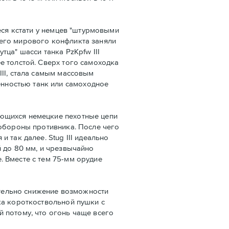
еся кстати у немцев "штурмовыми
щего мирового конфликта заняли
ца" шасси танка PzKpfw III
е толстой. Сверх того самоходка
II, стала самым массовым
нностью танк или самоходное
яющихся немецкие пехотные цепи
 обороны противника. После чего
 так далее. Stug III идеально
 до 80 мм, и чрезвычайно
 Вместе с тем 75-мм орудие
ательно снижение возможности
ка короткоствольной пушки с
 потому, что огонь чаще всего