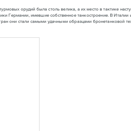
турмовых орудий была столь велика, а их место в тактике наст
ки Германии, имевшие собственное танкостроение. В Италии 
 стран они стали самыми удачными образцами бронетанковой т