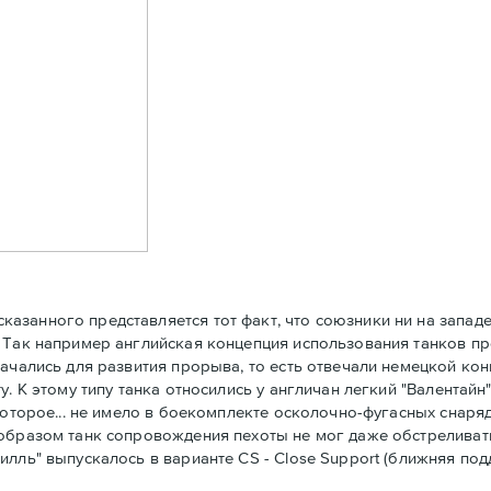
анного представляется тот факт, что союзники ни на западе,
 Так например английская концепция использования танков пр
ачались для развития прорыва, то есть отвечали немецкой конц
. К этому типу танка относились у англичан легкий "Валентайн
которое... не имело в боекомплекте осколочно-фугасных снаря
м образом танк сопровождения пехоты не мог даже обстрелив
илль" выпускалось в варианте CS - Close Support (ближняя по