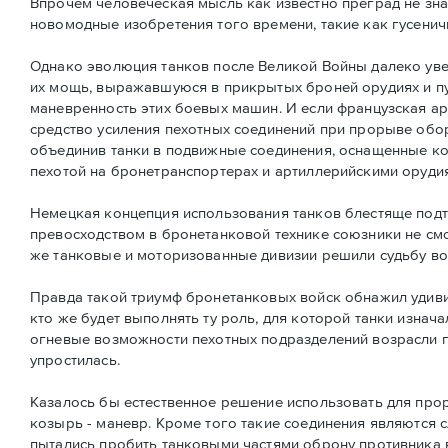
Впрочем человеческая мысль как известно преград не зна
новомодные изобретения того времени, такие как гусенич
Однако эволюция танков после Великой Войны далеко увел
их мощь, выражавшуюся в прикрытых броней орудиях и пу
маневренность этих боевых машин. И если французская а
средство усиления пехотных соединений при прорыве обо
объединив танки в подвижные соединения, оснащенные кор
пехотой на бронетранспортерах и артиллерийскими орудия
Немецкая концепция использования танков блестяще подт
превосходством в бронетанковой технике союзники не см
же танковые и моторизованные дивизии решили судьбу во
Правда такой триумф бронетанковых войск обнажил удивит
кто же будет выполнять ту роль, для которой танки изна
огневые возможности пехотных подразделений возрасли 
упростилась.
Казалось бы естественное решение использовать для про
козырь - маневр. Кроме того такие соединения являются 
пытались пробить танковыми частями оброну противника в 