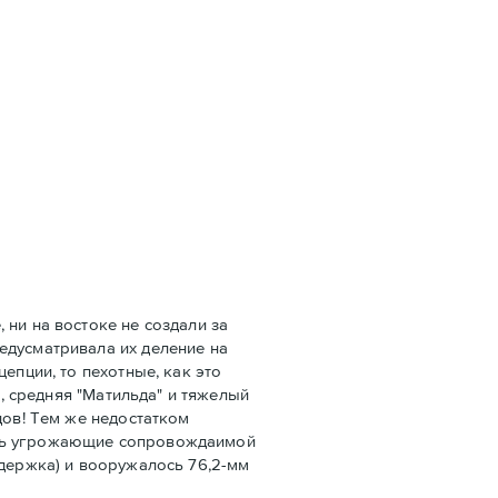
 ни на востоке не создали за
едусматривала их деление на
епции, то пехотные, как это
", средняя "Матильда" и тяжелый
дов! Тем же недостатком
ать угрожающие сопровождаимой
ддержка) и вооружалось 76,2-мм