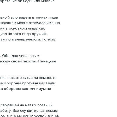
зобретение объединило многие
ьно было видеть в танках лишь
решающем месте отвечала именно
нки в основном лишь как
иал нового вида оружия,
ам по маневренности. То есть
а. Обладая численным
всюду своей пехоты. Немецкие
ия, как это сделали немцы, то
ыве обороны противника? Ведь
ва обороны как минимум не
сводящей на нет их главный
аботу. Все случаи, когда немцы
м в 1943-м или Москвой в 1941-