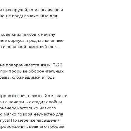
дных орудий, то и англичане и
но не предназначенные для
советских танков к началу
нные корпуса, предназначенные
 и основной пехотный танк -
не поворачивается язык. Т-26
ы при прорыве оборонительных
орыва, сложившимся в годы
провождения пехоты. Хотя, как и
о на начальных стадиях войны
оначалу настолько низкого
то мягко говоря неуместно для
рпуса! По мере же насыщения
опровождения, ведь его лобовая