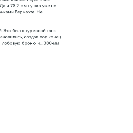
Да и 76,2-мм пушка уже не
анками Вермахта. Не
й. Это был штурмовой танк
ановились, создав под конец
м лобовую броню и... 380-мм