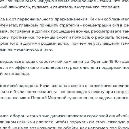
ет. Решение было найдено весьма изощренное - танки. Это и
ный движитель, пулемет и двигатель внутреннего сгорания.
а их от первоначального предназначения. Как ни соблазнител
леметах, главному принципу стратегии - концентрации сил в 
рмия, погрязнув в догмах прошедшей войны, рассматривала та
роны противника, то немцы смогли полностью раскрыть потенц
ме того и другими родами войск, причем не уступавшими танк
ми на механической тяге.
вердилась в ходе скоротечной кампании во Франции 1940 год
огли их эффективно использовать, распылив для поддержки по
йны на западе.
ельный парадокс. Если все танки свести в подвижные соединен
чально и были предназначены - сопровождать пехоту при прор
по сравнению с Первой Мировой существенно, и задача проры
рыва обороны танковые дивизии является серьезной ошибкой, 
слишком ценными для того, чтобы поручать им столь тяжелую р
лоб, не имея возможности ее обойти, как например под Курско