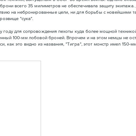
 брони всего 35 милиметров не обеспечивала защиту экипажа. 
ствию на небронированные цели, ни для борьбы с новейшими т
розвище "сука".
у году для сопровождения пехоты куда более мощной технико
нный 100-мм лобовой броней. Впрочем и на этом немцы не ост
, как это видно из названия, "Тигра", этот монстр имел 150-м