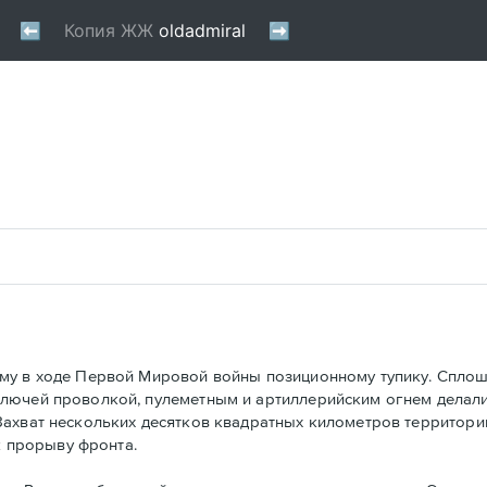
му в ходе Первой Мировой войны позиционному тупику. Сплош
олючей проволкой, пулеметным и артиллерийским огнем делал
ахват нескольких десятков квадратных километров территории
к прорыву фронта.