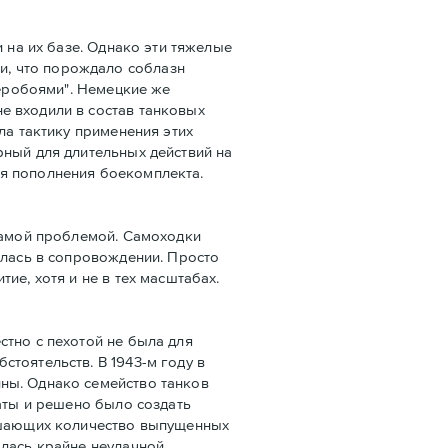
 на их базе. Однако эти тяжелые
и, что порождало соблазн
веробоями". Немецкие же
е входили в состав танковых
ла тактику применения этих
рный для длительных действий на
ля пополнения боекомплекта.
 самой проблемой. Самоходки
алась в сопровождении. Просто
ие, хотя и не в тех масштабах.
стно с пехотой не была для
тоятельств. В 1943-м году в
ны. Однако семейство танков
гаты и решено было создать
вышающих количество выпущенных
лась крайне неудачной.