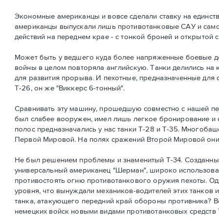
Экономные американцы и вовсе сделали ставку на единстве
американцы выпускали лишь противотанковые САУ и само
действий на переднем крае - с тонкой броней и открытой 
Может быть у ведшего куда более напряженные боевые де
войны в целом повторяла английскую. Танки делились на 
для развития прорыва. И пехотные, предназначенные для 
Т-26, он же "Виккерс 6-тонный".
Сравнивать эту машину, прошедшую совместно с нашей пех
был слабее вооружен, имел лишь легкое бронирование и 
полос предназначались у нас танки Т-28 и Т-35. Многоб
Первой Мировой. На полях сражений Второй Мировой они
Не был решением проблемы и знаменитый Т-34. Созданный,
универсальный американец "Шерман", широко использовал
противостоять огню противотанкового оружия пехоты. Од
уровня, что вынуждали механиков-водителей этих танков 
танка, атакующего передний край обороны противника? В
немецких войск новыми видами противотанковых средств Т