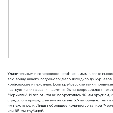
Удивительным и совершенно необъяснимым в свете вышесказ
всю войну ничего подобного! Дело доходило до курьезов.
крейсерские и пехотные. Если крейсерские танки предназн
явствует из их названия, должны были сопровождать пехоту
"Черчилль". И все эти танки вооружались 40-мм орудием, 
страдало и пришедшее ему на смену 57-мм орудие. Таки
им пехоте цели. Лишь небольшое количество танков "Черч
или 95-мм гаубицей.