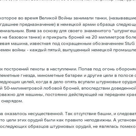
, которое во время Великой Войны занимали танки, (называвши
тогдашнее предназначение) в немецкой армии образца следую
ниальным. Взяв за основу для своего знаменитого "штурмгешут
 на базовом танке) и прикрыть броней на 20 милиметров боле
оевая машина, известная под сокращенным обозначением StuG I
ремен войны - каждый пятый, выпущенный немецкой промышле
 построений пехоты в наступлении. Попав под огонь оборон
леметные гнезда, минометные батареи и другие цели в полосе
дующих целей, когда в дело опять всупали штурмовые орудия и
той 50-милиметровой лобовой броней, впоследствии доведенной
оважно для машины, постоянно действующей на переднем крае.
 снарядом.
на оказалось несущественной. Так отсутствие башни, и следов
то цели этих орудий были как правило неподвижны. А установ
последующих образцов штурмовых орудий, не являлась помехой