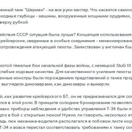
нный танк "Шерман" - на все руки мастер. Что касается самохо
ходные гаубицы - машины, вооруженные мощными орудиями, 
сверху рубкой.
йствия СССР ситуация была лучше? Концепция использования 
крейсерские, сведенные в особые соединения - механизирова
сопровождения атакующей пехоты. Заимствован у англичан был
отой тяжелые бои начальной фазы войны, с немецкой StuG III 
слабые ходовые качества. Для качественного усиления пехот
ашенные монстры были порождением представлений о танке пр
 выглядели динозаврами, как динозавры и вымерли.
 как развитие крейсерского БТ, он не предназначался для со
ся в этой роли. В принципе солидное бронирование позволял
нако приборы наблюдения и удобство управления Т-34 были п
идти в бой с открытым люком! Нужно ли говорить, насколько э
едь люк механика-водителя располагался в лобовом листе ко
-34 и вовсе перестал соответствовать требованиям к танку с