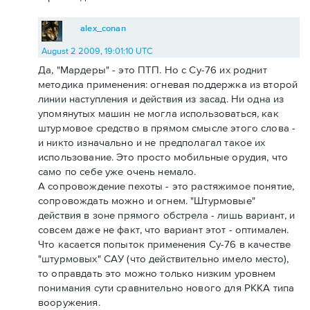
alex_conan
August 2 2009, 19:01:10 UTC
Да, "Мардеры" - это ПТП. Но с Су-76 их роднит
методика применения: огневая поддержка из второй
линии наступления и действия из засад. Ни одна из
упомянутых машин не могла использоваться, как
штурмовое средство в прямом смысле этого слова -
и никто изначально и не предполагал такое их
использование. Это просто мобильные орудия, что
само по себе уже очень немало.
А сопровождение пехоты - это растяжимое понятие,
сопровождать можно и огнем. "Штурмовые"
действия в зоне прямого обстрела - лишь вариант, и
совсем даже не факт, что вариант этот - оптимален.
Что касается попыток применения Су-76 в качестве
"штурмовых" САУ (что действительно имело место),
то оправдать это можно только низким уровнем
понимания сути сравнительно нового для РККА типа
вооружения.