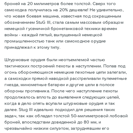
броней на 20 милиметров более толстой. Сверх того
самоходка получилась на 20% дешевле! Не удивительно,
что новая боевая машина, известная под сокращенным
обозначением StuG III, стала самым массовым образцом
немецкой гусеничной бронетанковой техники времен
войны - каждый пятый, выпущенный немецкой
промышленностью танк или самоходное орудие
принадлежал к этому типу.
Штурмовые орудия были неотъемлемой частью
тактических построений пехоты в наступлении. Попав под
огонь обороняющихся немецкие пехотные цепи залегали,
а самоходки прямой наводкой расстреливали пулеметные
гнезда, минометные батареи и другие цели в полосе
обороны противника. После чего наступление пехоты
продолжалось вплоть до выявления следующих целей,
когда в дело опять всупали штурмовые орудия и так
далее. Stug III идеально подходил для решения таких
задач, так как обладал толстой 50-милиметровой лобовой
броней, впоследствии доведенной до 80 мм, и
чрезвычайно низким силуэтом, затруднявшим его