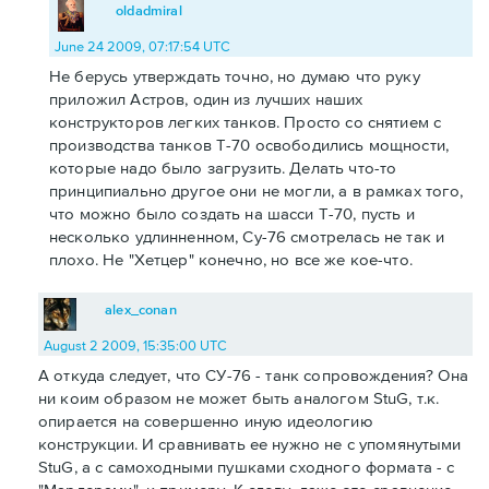
oldadmiral
June 24 2009, 07:17:54 UTC
Не берусь утверждать точно, но думаю что руку
приложил Астров, один из лучших наших
конструкторов легких танков. Просто со снятием с
производства танков Т-70 освободились мощности,
которые надо было загрузить. Делать что-то
принципиально другое они не могли, а в рамках того,
что можно было создать на шасси Т-70, пусть и
несколько удлинненном, Су-76 смотрелась не так и
плохо. Не "Хетцер" конечно, но все же кое-что.
alex_conan
August 2 2009, 15:35:00 UTC
А откуда следует, что СУ-76 - танк сопровождения? Она
ни коим образом не может быть аналогом StuG, т.к.
опирается на совершенно иную идеологию
конструкции. И сравнивать ее нужно не с упомянутыми
StuG, а с самоходными пушками сходного формата - с