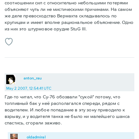
соотношении сил с относительно небольшими потерями
объясняют чуть ли не мистическими причинами. На самом
же деле превосходство Вермахта складывалось по
крупицам и имеет вполне рациональное объяснение. Одно
из них это штурмовое орудие StuG III.
anton_rau
May 2 2007, 12:54:41 UTC
Где-то читал, что Су-76 обозвали "сукой" потому, что
топливный бак у неё располагался спереди, рядом с
водителем. И любое попадание в эту зону приводило к
взрыву, и у водителя танка не было ни малейшего шанса
спастись, сгорали заживо.
oldadmiral