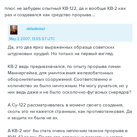
плюс не забудем опытный КВ-122, да и вообще КВ-2 как
раз и создавался как средство прорыва....
oldadmiral
May 2 2007, 13:55:57 UTC
Да, это два ярко выраженных образца советских
штурмовых орудий. Но только на первый взгляд.
КВ-2 ведь предназначался, по опыту прорыва линии
Маннергейма, для уничтожения железобетонных
оборонительных сооружений. Соответственно и
количество их было ничтожным. Не могу ручаться, но у
них ведь даже и не было осколочно-фугасных снарядов?
А Су-122 рассматривалась в момент своего создания,
сколь это ни кажется странным, как противотанковая. Да
и защита их была не ах.
А КВ-2 мог бы стать очень неплохим танком прорыва в
1941-42 годах. После его огромные размеры и малая