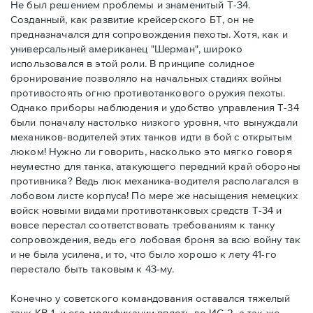
Не был решением проблемы и знаменитый Т-34.
Созданный, как развитие крейсерского БТ, он не
предназначался для сопровождения пехоты. Хотя, как и
универсальный американец "Шерман", широко
использовался в этой роли. В принципе солидное
бронирование позволяло на начальных стадиях войны
противостоять огню противотанкового оружия пехоты.
Однако приборы наблюдения и удобство управления Т-34
были поначалу настолько низкого уровня, что вынуждали
механиков-водителей этих танков идти в бой с открытым
люком! Нужно ли говорить, насколько это мягко говоря
неуместно для танка, атакующего передний край обороны
противника? Ведь люк механика-водителя располагался в
лобовом листе корпуса! По мере же насыщения немецких
войск новыми видами противотанковых средств Т-34 и
вовсе перестал соответствовать требованиям к танку
сопровождения, ведь его лобовая броня за всю войну так
и не была усилена, и то, что было хорошо к лету 41-го
перестало быть таковым к 43-му.
Конечно у советского командования оставался тяжелый
танк КВ-1, и его модификации вплоть до ИС-2, а так же