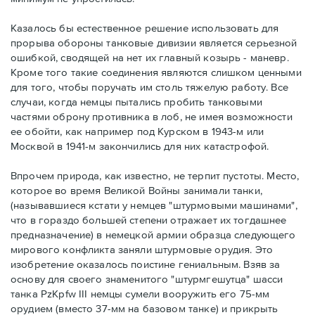
Казалось бы естественное решение использовать для
прорыва обороны танковые дивизии является серьезной
ошибкой, сводящей на нет их главный козырь - маневр.
Кроме того такие соединения являются слишком ценными
для того, чтобы поручать им столь тяжелую работу. Все
случаи, когда немцы пытались пробить танковыми
частями оброну противника в лоб, не имея возможности
ее обойти, как например под Курском в 1943-м или
Москвой в 1941-м закончились для них катастрофой.
Впрочем природа, как известно, не терпит пустоты. Место,
которое во время Великой Войны занимали танки,
(называвшиеся кстати у немцев "штурмовыми машинами",
что в гораздо большей степени отражает их тогдашнее
предназначение) в немецкой армии образца следующего
мирового конфликта заняли штурмовые орудия. Это
изобретение оказалось поистине гениальным. Взяв за
основу для своего знаменитого "штурмгешутца" шасси
танка PzKpfw III немцы сумели вооружить его 75-мм
орудием (вместо 37-мм на базовом танке) и прикрыть