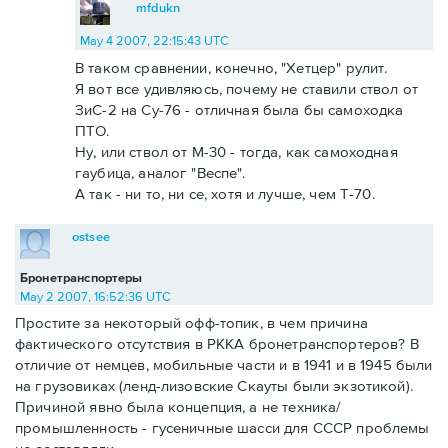
mfdukn
May 4 2007, 22:15:43 UTC
В таком сравнении, конечно, "Хетцер" рулит.
Я вот все удивляюсь, почему не ставили ствол от
ЗиС-2 на Су-76 - отличная была бы самоходка
ПТО.
Ну, или ствол от М-30 - тогда, как самоходная
гаубица, аналог "Веспе".
А так - ни то, ни се, хотя и лучше, чем Т-70.
ostsee
Бронетранспортеры
May 2 2007, 16:52:36 UTC
Простите за некоторый офф-топик, в чем причина
фактического отсутствия в РККА бронетранспортеров? В
отличие от немцев, мобильные части и в 1941 и в 1945 были
на грузовиках (ленд-лизовские Скауты были экзотикой).
Причиной явно была концепция, а не техника/
промышленность - гусеничные шасси для СССР проблемы