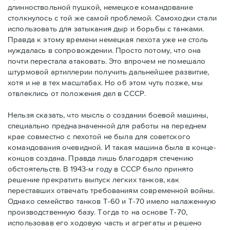
длинноствольной пушкой, немецкое командование
столкнулось с той же самой проблемой. Самоходки стали
использовать для затыкания дыр и борьбы с танками.
Правда к этому времени немецкая пехота уже не столь
нуждалась в сопровождении. Просто потому, что она
почти перестала атаковать. Это впрочем не помешало
штурмовой артиллерии получить дальнейшее развитие,
хотя и не в тех масштабах. Но об этом чуть позже, мы
отвлеклись от положения дел в СССР.
Нельзя сказать, что мысль о создании боевой машины,
специально предназначенной для работы на переднем
крае совместно с пехотой не была для советского
командования очевидной. И такая машина была в конце-
концов создана. Правда лишь благодаря стечению
обстоятельств. В 1943-м году в СССР было принято
решение прекратить выпуск легких танков, как
переставших отвечать требованиям современной войны.
Однако семейство танков Т-60 и Т-70 имело налаженную
производственную базу. Тогда то на основе Т-70,
использовав его ходовую часть и агрегаты и решено