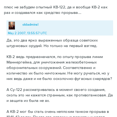
плюс не забудем опытный КВ-122, да и вообще КВ-2 как
раз и создавался как средство прорыва....
oldadmiral
May 2 2007, 13:55:57 UTC
Да, это два ярко выраженных образца советских
штурмовых орудий. Но только на первый взгляд.
КВ-2 ведь предназначался, по опыту прорыва линии
Маннергейма, для уничтожения железобетонных
оборонительных сооружений. Соответственно и
количество их было ничтожным. Не могу ручаться, но у
них ведь даже и не было осколочно-фугасных снарядов?
А Су-122 рассматривалась в момент своего создания,
сколь это ни кажется странным, как противотанковая. Да
и защита их была не ах.
А КВ-2 мог бы стать очень неплохим танком прорыва в
1941-42 годах. После его огромные размеры и малая