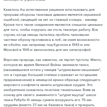
Казалось бы естественное решение использовать для
прорыва обороны танковые дивизии является серьезной
ошибкой, сводящей на нет их главный козырь - маневр.
Кроме того такие соединения являются слишком ценными
для того, чтобы поручать им столь тяжелую работу. Все
случаи, когда немцы пытались пробить танковыми
частями оброну противника в лоб, не имея возможности
ее обойти, как например под Курском в 1943-м или
Москвой в 1941-м закончились для них катастрофой.
Впрочем природа, как известно, не терпит пустоты. Место,
которое во время Великой Войны занимали танки,
(называвшиеся кстати у немцев "штурмовыми машинами",
что в гораздо большей степени отражает их тогдашнее
предназначение) в немецкой армии образца следующего
мирового конфликта заняли штурмовые орудия. Это
изобретение оказалось поистине гениальным. Взяв за
основу для своего знаменитого "штурмгешутца" шасси
танка PzKpfw III немцы сумели вооружить его 75-мм
орудием (вместо 37-мм на базовом танке) и прикрыть