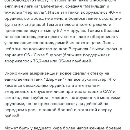
англичан легкий "Валентайн", средняя "Матильда" и
тяжелый "Черчилль". И все эти танки вооружались 40-мм
орудием, которое... не имело в боекомплекте осколочно-
фугасных снарядов! Тем же недостатком страдало и
пришедшее ему на смену 57-мм орудие. Таким образом
танк сопровождения пехоты не мог даже обстреливать
угрожающие сопровождаимой им пехоте цели. Лишь
небольшое количество танков "Черчилль" выпускалось в
варианте CS - Close Support (ближняя поддержка) и
вооружалось 76,2-мм или 95-мм гаубицей.
Экономные американцы и вовсе сделали ставку на
единственный танк "Шерман" - на все руки мастер. Что
касается самоходных орудий, то и англичане и
американцы выпускали лишь противотанковые САУ и
самоходные гаубицы - машины, вооруженные мощными
орудиями, но не предназначенные для действий на
переднем крае - с тонкой броней и открытой сверху
рубкой.
Может быть у ведшего куда более напряженные боевые