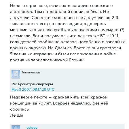
Ничего странного, если знать историю советского
автопрома. Там просто такой опции не было. Не
додумали. Советские много чего не додумали: по 2-3
тыс. танков ежегодно производили, а допереть
мозгами, что их надо снабжать запчастями почему-то (?)
не смогли. Вот и получилось, что для тех же БТ к 1941
году деталей вообще не осталось (особенно в западных
военных округах). На Дальнем Востоке они простояли
5 лет на консервации и были использованы в войне
против империалистической Японии.
Anonymous
Re: Бронетранспортеры
May 3 2007, 08:17:29 UTC
Недоверие пехоте -- красная нить всей красной
концепции за 70 лет. Всерьёз надеялись без неё
обойтись
Ле Ша
ostsee