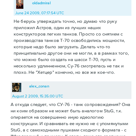
oldadmiral
June 24 2009, 07:17:54 UTC
Не берусь утверждать точно, но думаю что руку
приложил Астров, один из лучших наших
конструкторов легких танков. Просто со снятием с
производства танков Т-70 освободились мощности,
которые надо было загрузить. Делать что-то
принципиально другое они не могли, а в рамках того,
что можно было создать на шасси Т-70, пусть и
несколько удлинненном, Су-76 смотрелась не так и
плохо. Не "Хетцер" конечно, но все же кое-что.
alex_conan
August 2 2009, 15:35:00 UTC
А откуда следует, что СУ-76 - танк сопровождения? Она
ни коим образом не может быть аналогом StuG, т.к.
опирается на совершенно иную идеологию
конструкции. И сравнивать ее нужно не с упомянутыми
StuG, а с самоходными пушками сходного формата - с