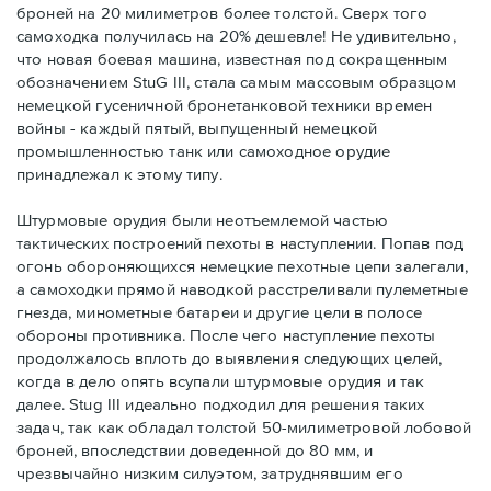
броней на 20 милиметров более толстой. Сверх того
самоходка получилась на 20% дешевле! Не удивительно,
что новая боевая машина, известная под сокращенным
обозначением StuG III, стала самым массовым образцом
немецкой гусеничной бронетанковой техники времен
войны - каждый пятый, выпущенный немецкой
промышленностью танк или самоходное орудие
принадлежал к этому типу.
Штурмовые орудия были неотъемлемой частью
тактических построений пехоты в наступлении. Попав под
огонь обороняющихся немецкие пехотные цепи залегали,
а самоходки прямой наводкой расстреливали пулеметные
гнезда, минометные батареи и другие цели в полосе
обороны противника. После чего наступление пехоты
продолжалось вплоть до выявления следующих целей,
когда в дело опять всупали штурмовые орудия и так
далее. Stug III идеально подходил для решения таких
задач, так как обладал толстой 50-милиметровой лобовой
броней, впоследствии доведенной до 80 мм, и
чрезвычайно низким силуэтом, затруднявшим его