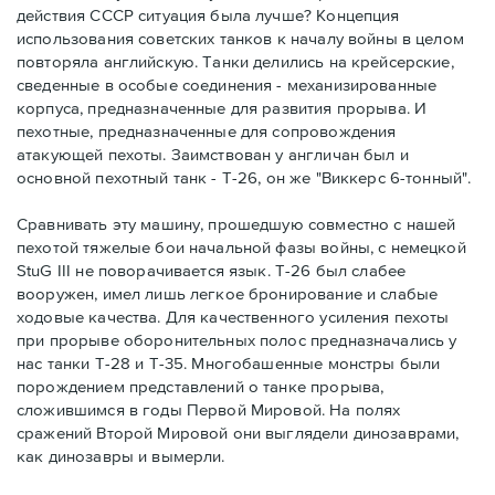
действия СССР ситуация была лучше? Концепция
использования советских танков к началу войны в целом
повторяла английскую. Танки делились на крейсерские,
сведенные в особые соединения - механизированные
корпуса, предназначенные для развития прорыва. И
пехотные, предназначенные для сопровождения
атакующей пехоты. Заимствован у англичан был и
основной пехотный танк - Т-26, он же "Виккерс 6-тонный".
Сравнивать эту машину, прошедшую совместно с нашей
пехотой тяжелые бои начальной фазы войны, с немецкой
StuG III не поворачивается язык. Т-26 был слабее
вооружен, имел лишь легкое бронирование и слабые
ходовые качества. Для качественного усиления пехоты
при прорыве оборонительных полос предназначались у
нас танки Т-28 и Т-35. Многобашенные монстры были
порождением представлений о танке прорыва,
сложившимся в годы Первой Мировой. На полях
сражений Второй Мировой они выглядели динозаврами,
как динозавры и вымерли.