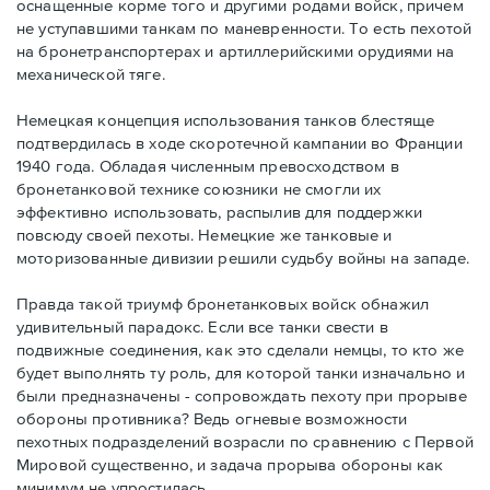
оснащенные корме того и другими родами войск, причем
не уступавшими танкам по маневренности. То есть пехотой
на бронетранспортерах и артиллерийскими орудиями на
механической тяге.
Немецкая концепция использования танков блестяще
подтвердилась в ходе скоротечной кампании во Франции
1940 года. Обладая численным превосходством в
бронетанковой технике союзники не смогли их
эффективно использовать, распылив для поддержки
повсюду своей пехоты. Немецкие же танковые и
моторизованные дивизии решили судьбу войны на западе.
Правда такой триумф бронетанковых войск обнажил
удивительный парадокс. Если все танки свести в
подвижные соединения, как это сделали немцы, то кто же
будет выполнять ту роль, для которой танки изначально и
были предназначены - сопровождать пехоту при прорыве
обороны противника? Ведь огневые возможности
пехотных подразделений возрасли по сравнению с Первой
Мировой существенно, и задача прорыва обороны как
минимум не упростилась.