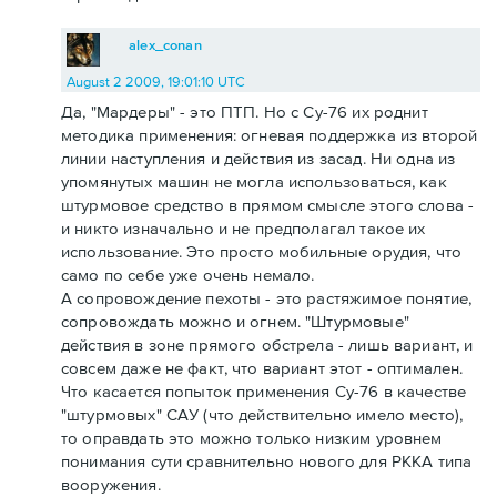
alex_conan
August 2 2009, 19:01:10 UTC
Да, "Мардеры" - это ПТП. Но с Су-76 их роднит
методика применения: огневая поддержка из второй
линии наступления и действия из засад. Ни одна из
упомянутых машин не могла использоваться, как
штурмовое средство в прямом смысле этого слова -
и никто изначально и не предполагал такое их
использование. Это просто мобильные орудия, что
само по себе уже очень немало.
А сопровождение пехоты - это растяжимое понятие,
сопровождать можно и огнем. "Штурмовые"
действия в зоне прямого обстрела - лишь вариант, и
совсем даже не факт, что вариант этот - оптимален.
Что касается попыток применения Су-76 в качестве
"штурмовых" САУ (что действительно имело место),
то оправдать это можно только низким уровнем
понимания сути сравнительно нового для РККА типа
вооружения.