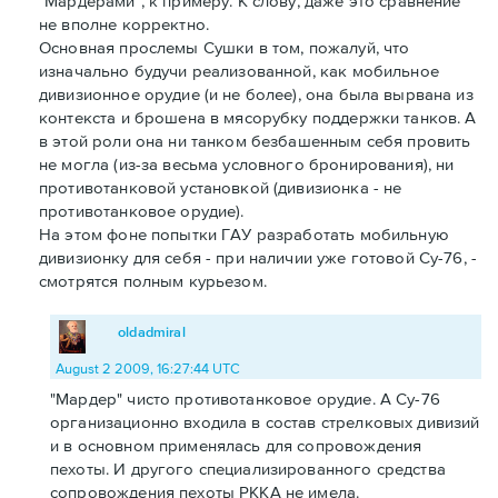
"Мардерами", к примеру. К слову, даже это сравнение
не вполне корректно.
Основная прослемы Сушки в том, пожалуй, что
изначально будучи реализованной, как мобильное
дивизионное орудие (и не более), она была вырвана из
контекста и брошена в мясорубку поддержки танков. А
в этой роли она ни танком безбашенным себя провить
не могла (из-за весьма условного бронирования), ни
противотанковой установкой (дивизионка - не
противотанковое орудие).
На этом фоне попытки ГАУ разработать мобильную
дивизионку для себя - при наличии уже готовой Су-76, -
смотрятся полным курьезом.
oldadmiral
August 2 2009, 16:27:44 UTC
"Мардер" чисто противотанковое орудие. А Су-76
организационно входила в состав стрелковых дивизий
и в основном применялась для сопровождения
пехоты. И другого специализированного средства
сопровождения пехоты РККА не имела.