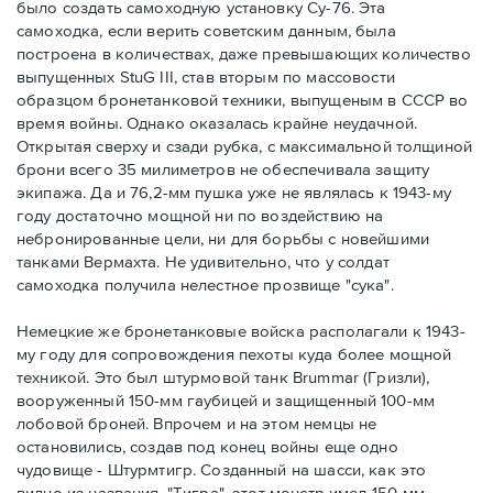
было создать самоходную установку Су-76. Эта
самоходка, если верить советским данным, была
построена в количествах, даже превышающих количество
выпущенных StuG III, став вторым по массовости
образцом бронетанковой техники, выпущеным в СССР во
время войны. Однако оказалась крайне неудачной.
Открытая сверху и сзади рубка, с максимальной толщиной
брони всего 35 милиметров не обеспечивала защиту
экипажа. Да и 76,2-мм пушка уже не являлась к 1943-му
году достаточно мощной ни по воздействию на
небронированные цели, ни для борьбы с новейшими
танками Вермахта. Не удивительно, что у солдат
самоходка получила нелестное прозвище "сука".
Немецкие же бронетанковые войска располагали к 1943-
му году для сопровождения пехоты куда более мощной
техникой. Это был штурмовой танк Brummar (Гризли),
вооруженный 150-мм гаубицей и защищенный 100-мм
лобовой броней. Впрочем и на этом немцы не
остановились, создав под конец войны еще одно
чудовище - Штурмтигр. Созданный на шасси, как это
видно из названия, "Тигра", этот монстр имел 150-мм