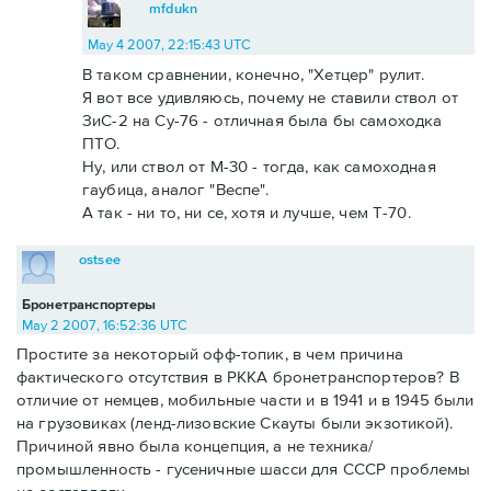
mfdukn
May 4 2007, 22:15:43 UTC
В таком сравнении, конечно, "Хетцер" рулит.
Я вот все удивляюсь, почему не ставили ствол от
ЗиС-2 на Су-76 - отличная была бы самоходка
ПТО.
Ну, или ствол от М-30 - тогда, как самоходная
гаубица, аналог "Веспе".
А так - ни то, ни се, хотя и лучше, чем Т-70.
ostsee
Бронетранспортеры
May 2 2007, 16:52:36 UTC
Простите за некоторый офф-топик, в чем причина
фактического отсутствия в РККА бронетранспортеров? В
отличие от немцев, мобильные части и в 1941 и в 1945 были
на грузовиках (ленд-лизовские Скауты были экзотикой).
Причиной явно была концепция, а не техника/
промышленность - гусеничные шасси для СССР проблемы