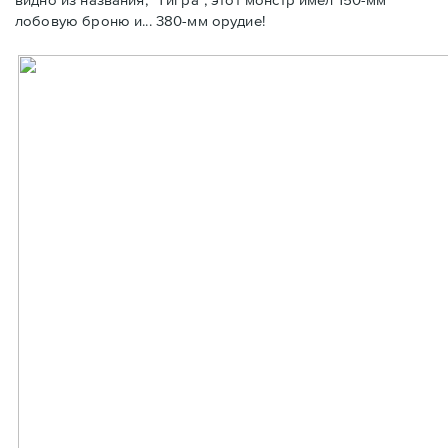
лобовую броню и... 380-мм орудие!