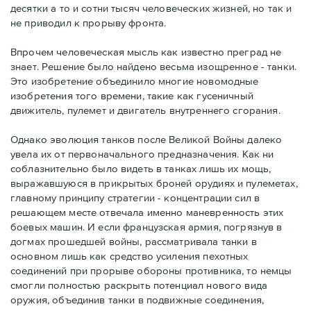
десятки а то и сотни тысяч человеческих жизней, но так и
не приводил к прорыву фронта.
Впрочем человеческая мысль как известно преград не
знает. Решение было найдено весьма изощренное - танки.
Это изобретение объединило многие новомодные
изобретения того времени, такие как гусеничный
движитель, пулемет и двигатель внутреннего сгорания.
Однако эволюция танков после Великой Войны далеко
увела их от первоначального предназначения. Как ни
соблазнительно было видеть в танках лишь их мощь,
выражавшуюся в прикрытых броней орудиях и пулеметах,
главному принципу стратегии - концентрации сил в
решающем месте отвечала именно маневренность этих
боевых машин. И если французская армия, погрязнув в
догмах прошедшей войны, рассматривала танки в
основном лишь как средство усиления пехотных
соединений при прорыве обороны противника, то немцы
смогли полностью раскрыть потенциал нового вида
оружия, объединив танки в подвижные соединения,