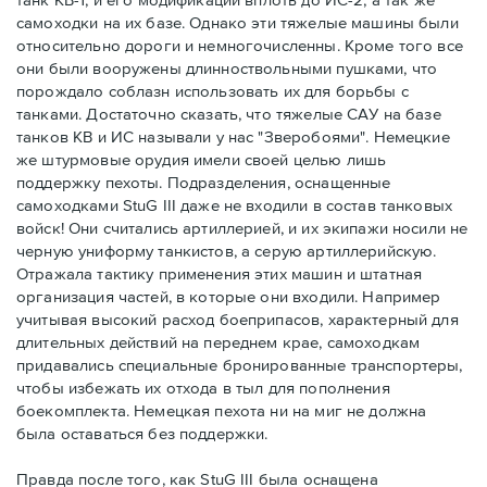
самоходки на их базе. Однако эти тяжелые машины были
относительно дороги и немногочисленны. Кроме того все
они были вооружены длинноствольными пушками, что
порождало соблазн использовать их для борьбы с
танками. Достаточно сказать, что тяжелые САУ на базе
танков КВ и ИС называли у нас "Зверобоями". Немецкие
же штурмовые орудия имели своей целью лишь
поддержку пехоты. Подразделения, оснащенные
самоходками StuG III даже не входили в состав танковых
войск! Они считались артиллерией, и их экипажи носили не
черную униформу танкистов, а серую артиллерийскую.
Отражала тактику применения этих машин и штатная
организация частей, в которые они входили. Например
учитывая высокий расход боеприпасов, характерный для
длительных действий на переднем крае, самоходкам
придавались специальные бронированные транспортеры,
чтобы избежать их отхода в тыл для пополнения
боекомплекта. Немецкая пехота ни на миг не должна
была оставаться без поддержки.
Правда после того, как StuG III была оснащена