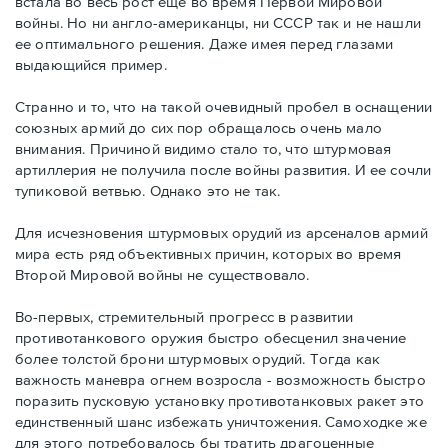
встала во весь рост еще во время Первой Мировой
войны. Но ни англо-американцы, ни СССР так и не нашли
ее оптимального решения. Даже имея перед глазами
выдающийся пример.
Странно и то, что на такой очевидный пробел в оснащении
союзных армий до сих пор обращалось очень мало
внимания. Причиной видимо стало то, что штурмовая
артиллерия не получила после войны развития. И ее сочли
тупиковой ветвью. Однако это не так.
Для исчезновения штурмовых орудий из арсеналов армий
мира есть ряд объективных причин, которых во время
Второй Мировой войны не существовало.
Во-первых, стремительный прогресс в развитии
противотанкового оружия быстро обесценил значение
более толстой брони штурмовых орудий. Тогда как
важность маневра огнем возросла - возможность быстро
поразить пусковую установку противотанковых ракет это
единственный шанс избежать уничтожения. Самоходке же
для этого потребовалось бы тратить драгоценные