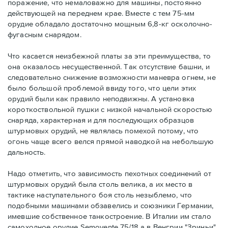
поражение, что немаловажно для машины, постоянно
действующей на переднем крае. Вместе с тем 75-мм
орудие обладало достаточно мощным 6,8-кг осколочно-
фугасным снарядом.
Что касается неизбежной платы за эти преимущества, то
она оказалось несущественной. Так отсутствие башни, и
следовательно снижение возможности маневра огнем, не
было большой проблемой ввиду того, что цели этих
орудий были как правило неподвижны. А установка
короткоствольной пушки с низкой начальной скоростью
снаряда, характерная и для последующих образцов
штурмовых орудий, не являлась помехой потому, что
огонь чаще всего велся прямой наводкой на небольшую
дальность.
Надо отметить, что зависимость пехотных соединений от
штурмовых орудий была столь велика, а их место в
тактике наступательного боя столь незыблемо, что
подобными машинами обзавелись и союзники Германии,
имевшие собственное танкостроение. В Италии им стало
самоходное орудие Semovente 75/18 а в Венгрии "Зриньи".