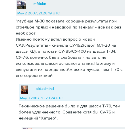
mfdukn
May 2 2007, 21:26:19 UTC
"гаубица М-30 показала хорошие результаты при
стрельбе прямой наводкой по танкам" - все как раз
наоборот.
Именно поэтому встал вопрос о новой
САУ.Результаты - сначала СУ-152(ствол МЛ-20 на
шасси КВ), а потом и СУ-85/СУ-100 на шасси Т-34.
СУ-76, конечно, была слабовата - но зато не
использовала шасси основного танка.Поэтому и
выпустили их порядочно.Уж всяко лучше, чем Т-70 с
его сорокапяткой.
oldadmiral
May 3 2007, 10:23:24 UTC
Техническое решение было и для шасси Т-70, тем
более удлинненного. Сравните хотя бы Су-76 и
немецкий "Хетцер".