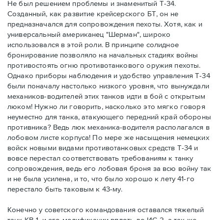
Не был решением проблемы и знаменитый Т-34.
Созданный, как развитие крейсерского БТ, он не
предназначался для сопровождения пехоты. Хотя, как и
универсальный американец "Шерман", широко
использовался в этой роли. В принципе солидное
бронирование позволяло на начальных стадиях войны
противостоять огню противотанкового оружия пехоты.
Однако приборы наблюдения и удобство управления Т-34
были поначалу настолько низкого уровня, что вынуждали
механиков-водителей этих танков идти в бой с открытым
люком! Нужно ли говорить, насколько это мягко говоря
неуместно для танка, атакующего передний край обороны
противника? Ведь люк механика-водителя располагался в
лобовом листе корпуса! По мере же насыщения немецких
войск новыми видами противотанковых средств Т-34 и
вовсе перестал соответствовать требованиям к танку
сопровождения, ведь его лобовая броня за всю войну так
и не была усилена, и то, что было хорошо к лету 41-го
перестало быть таковым к 43-му.
Конечно у советского командования оставался тяжелый
танк КВ-1, и его модификации вплоть до ИС-2, а так же