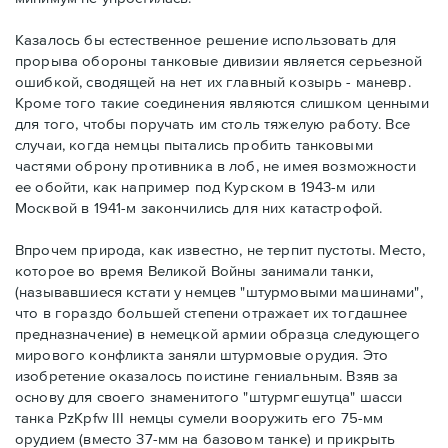
Казалось бы естественное решение использовать для
прорыва обороны танковые дивизии является серьезной
ошибкой, сводящей на нет их главный козырь - маневр.
Кроме того такие соединения являются слишком ценными
для того, чтобы поручать им столь тяжелую работу. Все
случаи, когда немцы пытались пробить танковыми
частями оброну противника в лоб, не имея возможности
ее обойти, как например под Курском в 1943-м или
Москвой в 1941-м закончились для них катастрофой.
Впрочем природа, как известно, не терпит пустоты. Место,
которое во время Великой Войны занимали танки,
(называвшиеся кстати у немцев "штурмовыми машинами",
что в гораздо большей степени отражает их тогдашнее
предназначение) в немецкой армии образца следующего
мирового конфликта заняли штурмовые орудия. Это
изобретение оказалось поистине гениальным. Взяв за
основу для своего знаменитого "штурмгешутца" шасси
танка PzKpfw III немцы сумели вооружить его 75-мм
орудием (вместо 37-мм на базовом танке) и прикрыть