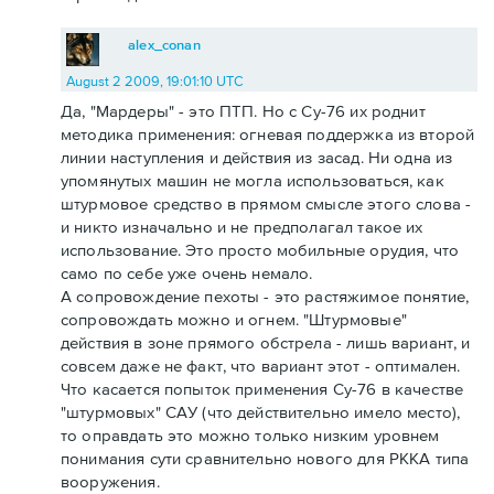
alex_conan
August 2 2009, 19:01:10 UTC
Да, "Мардеры" - это ПТП. Но с Су-76 их роднит
методика применения: огневая поддержка из второй
линии наступления и действия из засад. Ни одна из
упомянутых машин не могла использоваться, как
штурмовое средство в прямом смысле этого слова -
и никто изначально и не предполагал такое их
использование. Это просто мобильные орудия, что
само по себе уже очень немало.
А сопровождение пехоты - это растяжимое понятие,
сопровождать можно и огнем. "Штурмовые"
действия в зоне прямого обстрела - лишь вариант, и
совсем даже не факт, что вариант этот - оптимален.
Что касается попыток применения Су-76 в качестве
"штурмовых" САУ (что действительно имело место),
то оправдать это можно только низким уровнем
понимания сути сравнительно нового для РККА типа
вооружения.