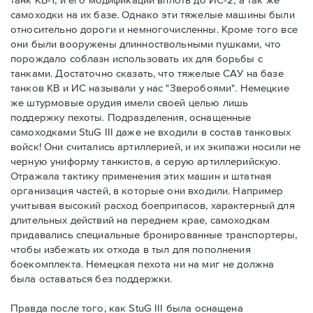
самоходки на их базе. Однако эти тяжелые машины были
относительно дороги и немногочисленны. Кроме того все
они были вооружены длинноствольными пушками, что
порождало соблазн использовать их для борьбы с
танками. Достаточно сказать, что тяжелые САУ на базе
танков КВ и ИС называли у нас "Зверобоями". Немецкие
же штурмовые орудия имели своей целью лишь
поддержку пехоты. Подразделения, оснащенные
самоходками StuG III даже не входили в состав танковых
войск! Они считались артиллерией, и их экипажи носили не
черную униформу танкистов, а серую артиллерийскую.
Отражала тактику применения этих машин и штатная
организация частей, в которые они входили. Например
учитывая высокий расход боеприпасов, характерный для
длительных действий на переднем крае, самоходкам
придавались специальные бронированные транспортеры,
чтобы избежать их отхода в тыл для пополнения
боекомплекта. Немецкая пехота ни на миг не должна
была оставаться без поддержки.
Правда после того, как StuG III была оснащена