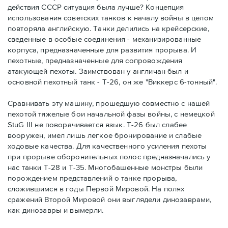
действия СССР ситуация была лучше? Концепция
использования советских танков к началу войны в целом
повторяла английскую. Танки делились на крейсерские,
сведенные в особые соединения - механизированные
корпуса, предназначенные для развития прорыва. И
пехотные, предназначенные для сопровождения
атакующей пехоты. Заимствован у англичан был и
основной пехотный танк - Т-26, он же "Виккерс 6-тонный".
Сравнивать эту машину, прошедшую совместно с нашей
пехотой тяжелые бои начальной фазы войны, с немецкой
StuG III не поворачивается язык. Т-26 был слабее
вооружен, имел лишь легкое бронирование и слабые
ходовые качества. Для качественного усиления пехоты
при прорыве оборонительных полос предназначались у
нас танки Т-28 и Т-35. Многобашенные монстры были
порождением представлений о танке прорыва,
сложившимся в годы Первой Мировой. На полях
сражений Второй Мировой они выглядели динозаврами,
как динозавры и вымерли.