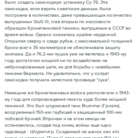
было создать самоходную установку Су-76. Эта
самоходка, если верить советским данным, была
построена в количествах, даже превышающих количество
выпущенных StuG III, став вторым по массовости
образцом бронетанковой техники, выпущеным в СССР во
время войны. Однако оказалась крайне неудачной.
Открытая сверху и сзади рубка, с максимальной толщиной
брони всего 35 милиметров не обеспечивала защиту
экипажа. Да и 76,2-мм пушка уже не являлась к 1943-му
году достаточно мощной ни по воздействию на
небронированные цели, ни для борьбы с новейшими
танками Вермахта. Не удивительно, что у солдат
самоходка получила нелестное прозвище "сука".
Немецкие же бронетанковые войска располагали к 1943-
му году для сопровождения пехоты куда более мощной
техникой. Это был штурмовой танк Brummar (Гризли),
вооруженный 150-мм гаубицей и защищенный 100-мм
лобовой броней. Впрочем и на этом немцы не
остановились, создав под конец войны еще одно
чудовище - Штурмтигр. Созданный на шасси, как это
видно из названия, "Тигра", этот монстр имел 150-мм