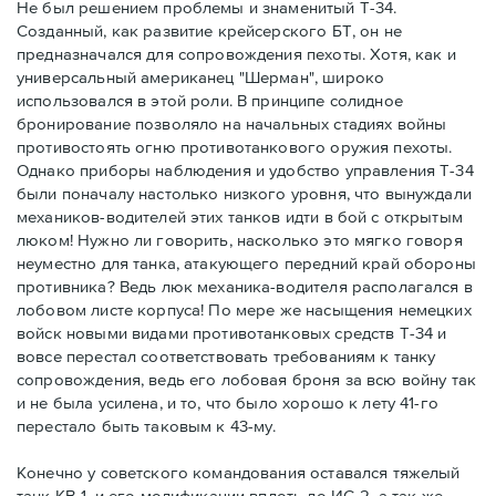
Не был решением проблемы и знаменитый Т-34.
Созданный, как развитие крейсерского БТ, он не
предназначался для сопровождения пехоты. Хотя, как и
универсальный американец "Шерман", широко
использовался в этой роли. В принципе солидное
бронирование позволяло на начальных стадиях войны
противостоять огню противотанкового оружия пехоты.
Однако приборы наблюдения и удобство управления Т-34
были поначалу настолько низкого уровня, что вынуждали
механиков-водителей этих танков идти в бой с открытым
люком! Нужно ли говорить, насколько это мягко говоря
неуместно для танка, атакующего передний край обороны
противника? Ведь люк механика-водителя располагался в
лобовом листе корпуса! По мере же насыщения немецких
войск новыми видами противотанковых средств Т-34 и
вовсе перестал соответствовать требованиям к танку
сопровождения, ведь его лобовая броня за всю войну так
и не была усилена, и то, что было хорошо к лету 41-го
перестало быть таковым к 43-му.
Конечно у советского командования оставался тяжелый
танк КВ-1, и его модификации вплоть до ИС-2, а так же