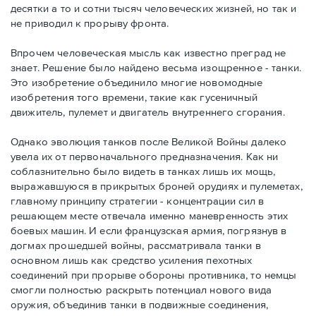
десятки а то и сотни тысяч человеческих жизней, но так и
не приводил к прорыву фронта.
Впрочем человеческая мысль как известно преград не
знает. Решение было найдено весьма изощренное - танки.
Это изобретение объединило многие новомодные
изобретения того времени, такие как гусеничный
движитель, пулемет и двигатель внутреннего сгорания.
Однако эволюция танков после Великой Войны далеко
увела их от первоначального предназначения. Как ни
соблазнительно было видеть в танках лишь их мощь,
выражавшуюся в прикрытых броней орудиях и пулеметах,
главному принципу стратегии - концентрации сил в
решающем месте отвечала именно маневренность этих
боевых машин. И если французская армия, погрязнув в
догмах прошедшей войны, рассматривала танки в
основном лишь как средство усиления пехотных
соединений при прорыве обороны противника, то немцы
смогли полностью раскрыть потенциал нового вида
оружия, объединив танки в подвижные соединения,