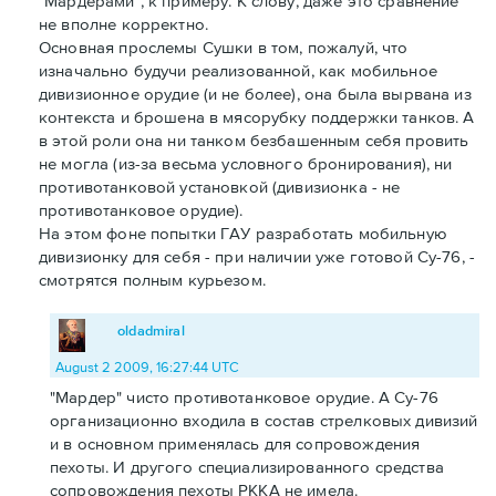
"Мардерами", к примеру. К слову, даже это сравнение
не вполне корректно.
Основная прослемы Сушки в том, пожалуй, что
изначально будучи реализованной, как мобильное
дивизионное орудие (и не более), она была вырвана из
контекста и брошена в мясорубку поддержки танков. А
в этой роли она ни танком безбашенным себя провить
не могла (из-за весьма условного бронирования), ни
противотанковой установкой (дивизионка - не
противотанковое орудие).
На этом фоне попытки ГАУ разработать мобильную
дивизионку для себя - при наличии уже готовой Су-76, -
смотрятся полным курьезом.
oldadmiral
August 2 2009, 16:27:44 UTC
"Мардер" чисто противотанковое орудие. А Су-76
организационно входила в состав стрелковых дивизий
и в основном применялась для сопровождения
пехоты. И другого специализированного средства
сопровождения пехоты РККА не имела.