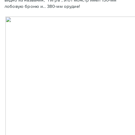
лобовую броню и... 380-мм орудие!