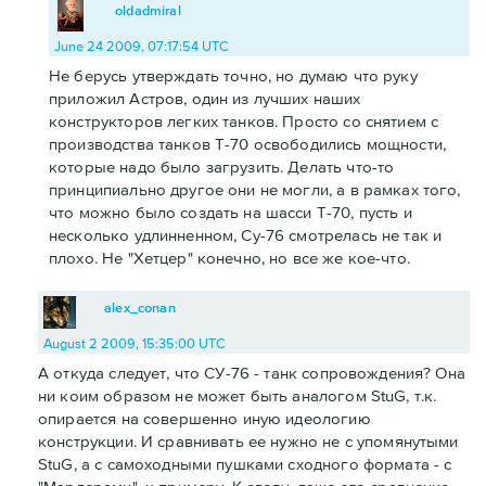
oldadmiral
June 24 2009, 07:17:54 UTC
Не берусь утверждать точно, но думаю что руку
приложил Астров, один из лучших наших
конструкторов легких танков. Просто со снятием с
производства танков Т-70 освободились мощности,
которые надо было загрузить. Делать что-то
принципиально другое они не могли, а в рамках того,
что можно было создать на шасси Т-70, пусть и
несколько удлинненном, Су-76 смотрелась не так и
плохо. Не "Хетцер" конечно, но все же кое-что.
alex_conan
August 2 2009, 15:35:00 UTC
А откуда следует, что СУ-76 - танк сопровождения? Она
ни коим образом не может быть аналогом StuG, т.к.
опирается на совершенно иную идеологию
конструкции. И сравнивать ее нужно не с упомянутыми
StuG, а с самоходными пушками сходного формата - с