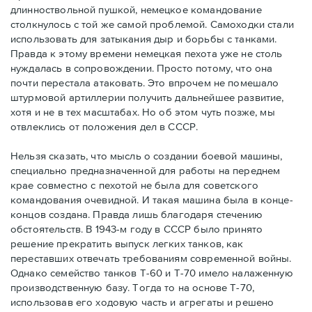
длинноствольной пушкой, немецкое командование
столкнулось с той же самой проблемой. Самоходки стали
использовать для затыкания дыр и борьбы с танками.
Правда к этому времени немецкая пехота уже не столь
нуждалась в сопровождении. Просто потому, что она
почти перестала атаковать. Это впрочем не помешало
штурмовой артиллерии получить дальнейшее развитие,
хотя и не в тех масштабах. Но об этом чуть позже, мы
отвлеклись от положения дел в СССР.
Нельзя сказать, что мысль о создании боевой машины,
специально предназначенной для работы на переднем
крае совместно с пехотой не была для советского
командования очевидной. И такая машина была в конце-
концов создана. Правда лишь благодаря стечению
обстоятельств. В 1943-м году в СССР было принято
решение прекратить выпуск легких танков, как
переставших отвечать требованиям современной войны.
Однако семейство танков Т-60 и Т-70 имело налаженную
производственную базу. Тогда то на основе Т-70,
использовав его ходовую часть и агрегаты и решено