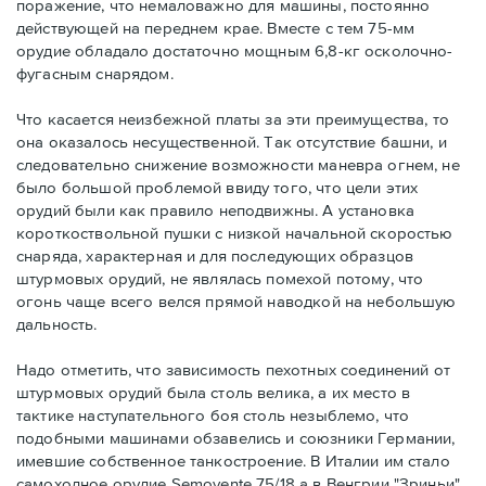
поражение, что немаловажно для машины, постоянно
действующей на переднем крае. Вместе с тем 75-мм
орудие обладало достаточно мощным 6,8-кг осколочно-
фугасным снарядом.
Что касается неизбежной платы за эти преимущества, то
она оказалось несущественной. Так отсутствие башни, и
следовательно снижение возможности маневра огнем, не
было большой проблемой ввиду того, что цели этих
орудий были как правило неподвижны. А установка
короткоствольной пушки с низкой начальной скоростью
снаряда, характерная и для последующих образцов
штурмовых орудий, не являлась помехой потому, что
огонь чаще всего велся прямой наводкой на небольшую
дальность.
Надо отметить, что зависимость пехотных соединений от
штурмовых орудий была столь велика, а их место в
тактике наступательного боя столь незыблемо, что
подобными машинами обзавелись и союзники Германии,
имевшие собственное танкостроение. В Италии им стало
самоходное орудие Semovente 75/18 а в Венгрии "Зриньи".