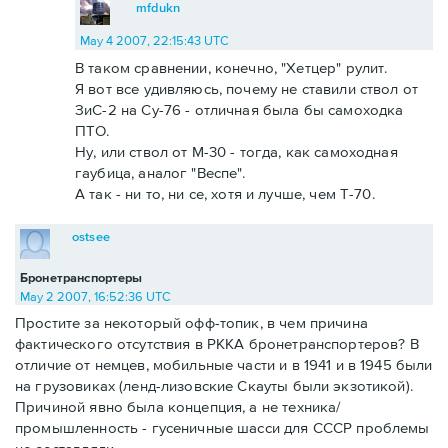
mfdukn
May 4 2007, 22:15:43 UTC
В таком сравнении, конечно, "Хетцер" рулит.
Я вот все удивляюсь, почему не ставили ствол от
ЗиС-2 на Су-76 - отличная была бы самоходка
ПТО.
Ну, или ствол от М-30 - тогда, как самоходная
гаубица, аналог "Веспе".
А так - ни то, ни се, хотя и лучше, чем Т-70.
ostsee
Бронетранспортеры
May 2 2007, 16:52:36 UTC
Простите за некоторый офф-топик, в чем причина
фактического отсутствия в РККА бронетранспортеров? В
отличие от немцев, мобильные части и в 1941 и в 1945 были
на грузовиках (ленд-лизовские Скауты были экзотикой).
Причиной явно была концепция, а не техника/
промышленность - гусеничные шасси для СССР проблемы