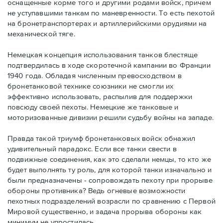
оснащенные корме того и другими родами войск, причем
не уступавшими танкам по маневренности. То есть пехотой
на бронетранспортерах и артиллерийскими орудиями на
механической тяге.
Немецкая концепция использования танков блестяще
подтвердилась в ходе скоротечной кампании во Франции
1940 года. Обладая численным превосходством в
бронетанковой технике союзники не смогли их
эффективно использовать, распылив для поддержки
повсюду своей пехоты. Немецкие же танковые и
моторизованные дивизии решили судьбу войны на западе.
Правда такой триумф бронетанковых войск обнажил
удивительный парадокс. Если все танки свести в
подвижные соединения, как это сделали немцы, то кто же
будет выполнять ту роль, для которой танки изначально и
были предназначены - сопровождать пехоту при прорыве
обороны противника? Ведь огневые возможности
пехотных подразделений возрасли по сравнению с Первой
Мировой существенно, и задача прорыва обороны как
минимум не упростилась.