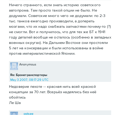
Ничего странного, если знать историю советского
автопрома. Там просто такой опции не было. Не
додумали. Советские много чего не додумали: по 2-3
тыс. танков ежегодно производили, а допереть
мозгами, что их надо снабжать запчастями почему-то (?)
не смогли. Вот и получилось, что для тех же БТ к 1941
году деталей вообще не осталось (особенно в западных
военных округах). На Дальнем Востоке они простояли
5 лет на консервации и были использованы в войне
против империалистической Японии.
Anonymous
Re: Бронетранспортеры
May 3 2007, 08:17:29 UTC
Недоверие пехоте -- красная нить всей красной
концепции за 70 лет. Всерьёз надеялись без неё
обойтись
Ле Ша
ostsee