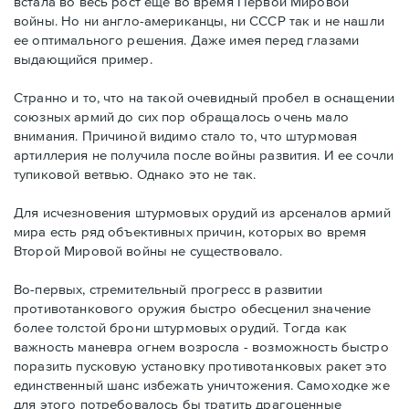
встала во весь рост еще во время Первой Мировой
войны. Но ни англо-американцы, ни СССР так и не нашли
ее оптимального решения. Даже имея перед глазами
выдающийся пример.
Странно и то, что на такой очевидный пробел в оснащении
союзных армий до сих пор обращалось очень мало
внимания. Причиной видимо стало то, что штурмовая
артиллерия не получила после войны развития. И ее сочли
тупиковой ветвью. Однако это не так.
Для исчезновения штурмовых орудий из арсеналов армий
мира есть ряд объективных причин, которых во время
Второй Мировой войны не существовало.
Во-первых, стремительный прогресс в развитии
противотанкового оружия быстро обесценил значение
более толстой брони штурмовых орудий. Тогда как
важность маневра огнем возросла - возможность быстро
поразить пусковую установку противотанковых ракет это
единственный шанс избежать уничтожения. Самоходке же
для этого потребовалось бы тратить драгоценные