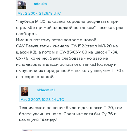
mfdukn
May 2 2007, 21:26:19 UTC
"гаубица М-30 показала хорошие результаты при
стрельбе прямой наводкой по танкам" - все как раз
наоборот.
Именно поэтому встал вопрос о новой
САУ.Результаты - сначала СУ-152(ствол МЛ-20 на
шасси КВ), а потом и СУ-85/СУ-100 на шасси Т-34.
СУ-76, конечно, была слабовата - но зато не
использовала шасси основного танка.Поэтому и
выпустили их порядочно.Уж всяко лучше, чем Т-70 с
его сорокапяткой.
oldadmiral
May 3 2007, 10:23:24 UTC
Техническое решение было и для шасси Т-70, тем
более удлинненного. Сравните хотя бы Су-76 и
немецкий "Хетцер".