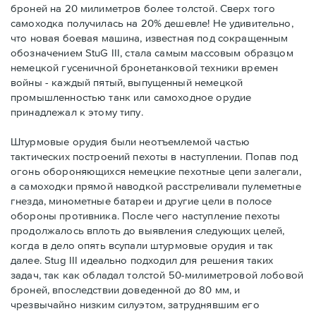
броней на 20 милиметров более толстой. Сверх того
самоходка получилась на 20% дешевле! Не удивительно,
что новая боевая машина, известная под сокращенным
обозначением StuG III, стала самым массовым образцом
немецкой гусеничной бронетанковой техники времен
войны - каждый пятый, выпущенный немецкой
промышленностью танк или самоходное орудие
принадлежал к этому типу.
Штурмовые орудия были неотъемлемой частью
тактических построений пехоты в наступлении. Попав под
огонь обороняющихся немецкие пехотные цепи залегали,
а самоходки прямой наводкой расстреливали пулеметные
гнезда, минометные батареи и другие цели в полосе
обороны противника. После чего наступление пехоты
продолжалось вплоть до выявления следующих целей,
когда в дело опять всупали штурмовые орудия и так
далее. Stug III идеально подходил для решения таких
задач, так как обладал толстой 50-милиметровой лобовой
броней, впоследствии доведенной до 80 мм, и
чрезвычайно низким силуэтом, затруднявшим его