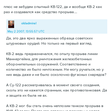
плюс не забудем опытный КВ-122, да и вообще КВ-2 как
раз и создавался как средство прорыва....
oldadmiral
May 2 2007, 13:55:57 UTC
Да, это два ярко выраженных образца советских
штурмовых орудий. Но только на первый взгляд.
КВ-2 ведь предназначался, по опыту прорыва линии
Маннергейма, для уничтожения железобетонных
оборонительных сооружений. Соответственно и
количество их было ничтожным. Не могу ручаться, но у
них ведь даже и не было осколочно-фугасных снарядов?
А Су-122 рассматривалась в момент своего создания,
сколь это ни кажется странным, как противотанковая. Да
и защита их была не ах.
А КВ-2 мог бы стать очень неплохим танком прорыва в
1941-42 годах. После его огромные размеры и малая