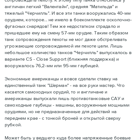
англичан легкий "Валентайн", средняя "Матильда" и
тяжелый "Черчилль". И все эти танки вооружались 40-мм
орудием, которое... не имело в боекомплекте осколочно-
фугасных снарядов! Тем же недостатком страдало и
пришедшее ему на смену 57-мм орудие. Таким образом
танк сопровождения пехоты не мог даже обстреливать
угрожающие сопровождаимой им пехоте цели. Лишь
небольшое количество танков "Черчилль" выпускалось в
варианте CS - Close Support (ближняя поддержка) и
вооружалось 76,2-мм или 95-мм гаубицей.
Экономные американцы и вовсе сделали ставку на
единственный танк "Шерман" - на все руки мастер. Что
касается самоходных орудий, то и англичане и
американцы выпускали лишь противотанковые САУ и
самоходные гаубицы - машины, вооруженные мощными
орудиями, но не предназначенные для действий на
переднем крае - с тонкой броней и открытой сверху
рубкой.
Может быть у ведшего куда более напряженные боевые