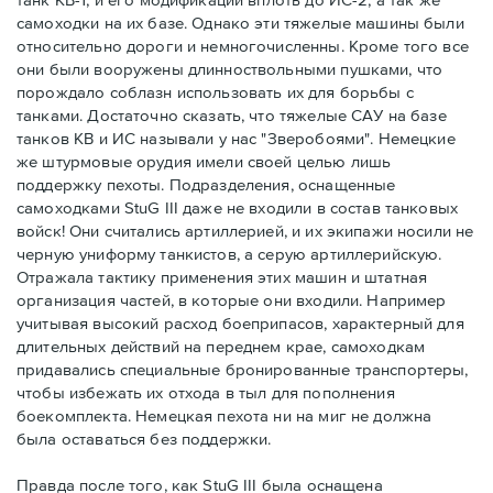
самоходки на их базе. Однако эти тяжелые машины были
относительно дороги и немногочисленны. Кроме того все
они были вооружены длинноствольными пушками, что
порождало соблазн использовать их для борьбы с
танками. Достаточно сказать, что тяжелые САУ на базе
танков КВ и ИС называли у нас "Зверобоями". Немецкие
же штурмовые орудия имели своей целью лишь
поддержку пехоты. Подразделения, оснащенные
самоходками StuG III даже не входили в состав танковых
войск! Они считались артиллерией, и их экипажи носили не
черную униформу танкистов, а серую артиллерийскую.
Отражала тактику применения этих машин и штатная
организация частей, в которые они входили. Например
учитывая высокий расход боеприпасов, характерный для
длительных действий на переднем крае, самоходкам
придавались специальные бронированные транспортеры,
чтобы избежать их отхода в тыл для пополнения
боекомплекта. Немецкая пехота ни на миг не должна
была оставаться без поддержки.
Правда после того, как StuG III была оснащена