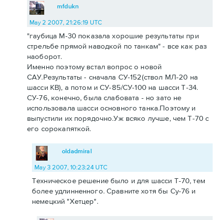
mfdukn
May 2 2007, 21:26:19 UTC
"гаубица М-30 показала хорошие результаты при
стрельбе прямой наводкой по танкам" - все как раз
наоборот.
Именно поэтому встал вопрос о новой
САУ.Результаты - сначала СУ-152(ствол МЛ-20 на
шасси КВ), а потом и СУ-85/СУ-100 на шасси Т-34.
СУ-76, конечно, была слабовата - но зато не
использовала шасси основного танка.Поэтому и
выпустили их порядочно.Уж всяко лучше, чем Т-70 с
его сорокапяткой.
oldadmiral
May 3 2007, 10:23:24 UTC
Техническое решение было и для шасси Т-70, тем
более удлинненного. Сравните хотя бы Су-76 и
немецкий "Хетцер".