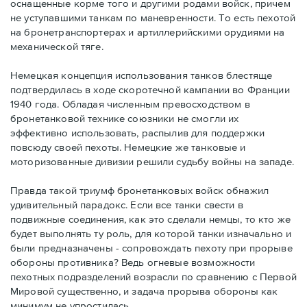
оснащенные корме того и другими родами войск, причем
не уступавшими танкам по маневренности. То есть пехотой
на бронетранспортерах и артиллерийскими орудиями на
механической тяге.
Немецкая концепция использования танков блестяще
подтвердилась в ходе скоротечной кампании во Франции
1940 года. Обладая численным превосходством в
бронетанковой технике союзники не смогли их
эффективно использовать, распылив для поддержки
повсюду своей пехоты. Немецкие же танковые и
моторизованные дивизии решили судьбу войны на западе.
Правда такой триумф бронетанковых войск обнажил
удивительный парадокс. Если все танки свести в
подвижные соединения, как это сделали немцы, то кто же
будет выполнять ту роль, для которой танки изначально и
были предназначены - сопровождать пехоту при прорыве
обороны противника? Ведь огневые возможности
пехотных подразделений возрасли по сравнению с Первой
Мировой существенно, и задача прорыва обороны как
минимум не упростилась.