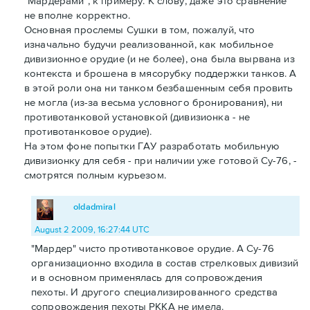
"Мардерами", к примеру. К слову, даже это сравнение
не вполне корректно.
Основная прослемы Сушки в том, пожалуй, что
изначально будучи реализованной, как мобильное
дивизионное орудие (и не более), она была вырвана из
контекста и брошена в мясорубку поддержки танков. А
в этой роли она ни танком безбашенным себя провить
не могла (из-за весьма условного бронирования), ни
противотанковой установкой (дивизионка - не
противотанковое орудие).
На этом фоне попытки ГАУ разработать мобильную
дивизионку для себя - при наличии уже готовой Су-76, -
смотрятся полным курьезом.
oldadmiral
August 2 2009, 16:27:44 UTC
"Мардер" чисто противотанковое орудие. А Су-76
организационно входила в состав стрелковых дивизий
и в основном применялась для сопровождения
пехоты. И другого специализированного средства
сопровождения пехоты РККА не имела.