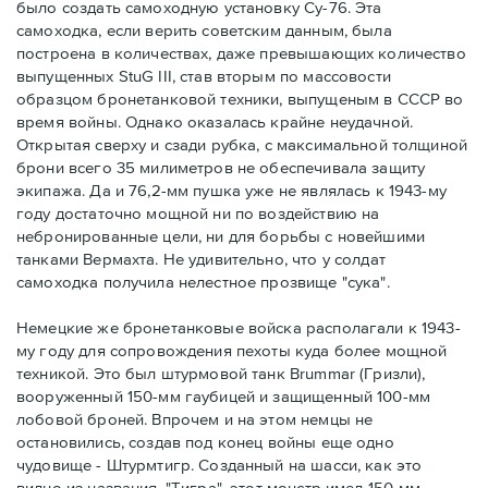
было создать самоходную установку Су-76. Эта
самоходка, если верить советским данным, была
построена в количествах, даже превышающих количество
выпущенных StuG III, став вторым по массовости
образцом бронетанковой техники, выпущеным в СССР во
время войны. Однако оказалась крайне неудачной.
Открытая сверху и сзади рубка, с максимальной толщиной
брони всего 35 милиметров не обеспечивала защиту
экипажа. Да и 76,2-мм пушка уже не являлась к 1943-му
году достаточно мощной ни по воздействию на
небронированные цели, ни для борьбы с новейшими
танками Вермахта. Не удивительно, что у солдат
самоходка получила нелестное прозвище "сука".
Немецкие же бронетанковые войска располагали к 1943-
му году для сопровождения пехоты куда более мощной
техникой. Это был штурмовой танк Brummar (Гризли),
вооруженный 150-мм гаубицей и защищенный 100-мм
лобовой броней. Впрочем и на этом немцы не
остановились, создав под конец войны еще одно
чудовище - Штурмтигр. Созданный на шасси, как это
видно из названия, "Тигра", этот монстр имел 150-мм