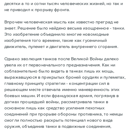
десятки а то и сотни тысяч человеческих жизней, но так и
не приводил к прорыву фронта.
Впрочем человеческая мысль как известно преград не
знает. Решение было найдено весьма изощренное - танки.
Это изобретение объединило многие новомодные
изобретения того времени, такие как гусеничный
движитель, пулемет и двигатель внутреннего сгорания.
Однако эволюция танков после Великой Войны далеко
увела их от первоначального предназначения. Как ни
соблазнительно было видеть в танках лишь их мощь,
выражавшуюся в прикрытых броней орудиях и пулеметах,
главному принципу стратегии - концентрации сил в
решающем месте отвечала именно маневренность этих
боевых машин. И если французская армия, погрязнув в
догмах прошедшей войны, рассматривала танки в
основном лишь как средство усиления пехотных
соединений при прорыве обороны противника, то немцы
смогли полностью раскрыть потенциал нового вида
оружия, объединив танки в подвижные соединения,