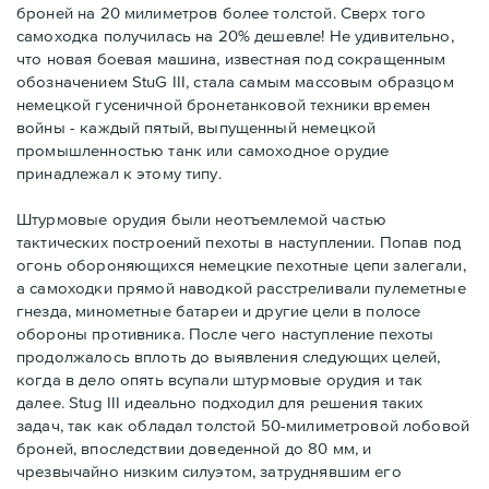
броней на 20 милиметров более толстой. Сверх того
самоходка получилась на 20% дешевле! Не удивительно,
что новая боевая машина, известная под сокращенным
обозначением StuG III, стала самым массовым образцом
немецкой гусеничной бронетанковой техники времен
войны - каждый пятый, выпущенный немецкой
промышленностью танк или самоходное орудие
принадлежал к этому типу.
Штурмовые орудия были неотъемлемой частью
тактических построений пехоты в наступлении. Попав под
огонь обороняющихся немецкие пехотные цепи залегали,
а самоходки прямой наводкой расстреливали пулеметные
гнезда, минометные батареи и другие цели в полосе
обороны противника. После чего наступление пехоты
продолжалось вплоть до выявления следующих целей,
когда в дело опять всупали штурмовые орудия и так
далее. Stug III идеально подходил для решения таких
задач, так как обладал толстой 50-милиметровой лобовой
броней, впоследствии доведенной до 80 мм, и
чрезвычайно низким силуэтом, затруднявшим его