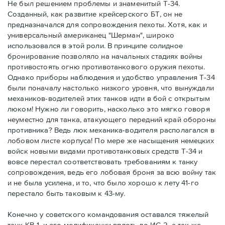
Не был решением проблемы и знаменитый Т-34.
Созданный, как развитие крейсерского БТ, он не
предназначался для сопровождения пехоты. Хотя, как и
универсальный американец "Шерман", широко
использовался в этой роли. В принципе солидное
бронирование позволяло на начальных стадиях войны
противостоять огню противотанкового оружия пехоты.
Однако приборы наблюдения и удобство управления Т-34
были поначалу настолько низкого уровня, что вынуждали
механиков-водителей этих танков идти в бой с открытым
люком! Нужно ли говорить, насколько это мягко говоря
неуместно для танка, атакующего передний край обороны
противника? Ведь люк механика-водителя располагался в
лобовом листе корпуса! По мере же насыщения немецких
войск новыми видами противотанковых средств Т-34 и
вовсе перестал соответствовать требованиям к танку
сопровождения, ведь его лобовая броня за всю войну так
и не была усилена, и то, что было хорошо к лету 41-го
перестало быть таковым к 43-му.
Конечно у советского командования оставался тяжелый
танк КВ-1, и его модификации вплоть до ИС-2, а так же