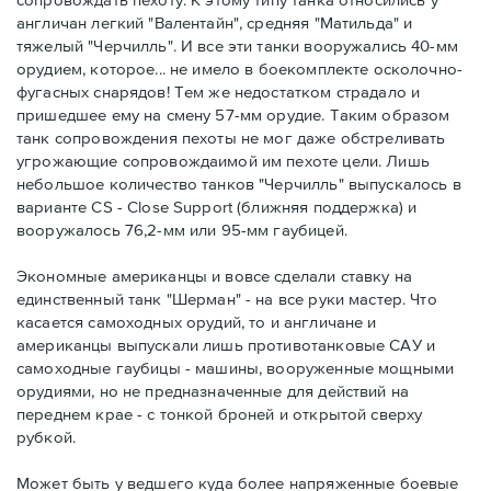
англичан легкий "Валентайн", средняя "Матильда" и
тяжелый "Черчилль". И все эти танки вооружались 40-мм
орудием, которое... не имело в боекомплекте осколочно-
фугасных снарядов! Тем же недостатком страдало и
пришедшее ему на смену 57-мм орудие. Таким образом
танк сопровождения пехоты не мог даже обстреливать
угрожающие сопровождаимой им пехоте цели. Лишь
небольшое количество танков "Черчилль" выпускалось в
варианте CS - Close Support (ближняя поддержка) и
вооружалось 76,2-мм или 95-мм гаубицей.
Экономные американцы и вовсе сделали ставку на
единственный танк "Шерман" - на все руки мастер. Что
касается самоходных орудий, то и англичане и
американцы выпускали лишь противотанковые САУ и
самоходные гаубицы - машины, вооруженные мощными
орудиями, но не предназначенные для действий на
переднем крае - с тонкой броней и открытой сверху
рубкой.
Может быть у ведшего куда более напряженные боевые