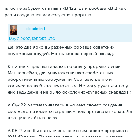
плюс не забудем опытный КВ-122, да и вообще КВ-2 как
раз и создавался как средство прорыва....
oldadmiral
May 2 2007, 13:55:57 UTC
Да, это два ярко выраженных образца советских
штурмовых орудий. Но только на первый взгляд.
КВ-2 ведь предназначался, по опыту прорыва линии
Маннергейма, для уничтожения железобетонных
оборонительных сооружений. Соответственно и
количество их было ничтожным. Не могу ручаться, но у
них ведь даже и не было осколочно-фугасных снарядов?
А Су-122 рассматривалась в момент своего создания,
сколь это ни кажется странным, как противотанковая. Да
и защита их была не ах.
А КВ-2 мог бы стать очень неплохим танком прорыва в
1941-42 годах. После его огромные размеры и малая