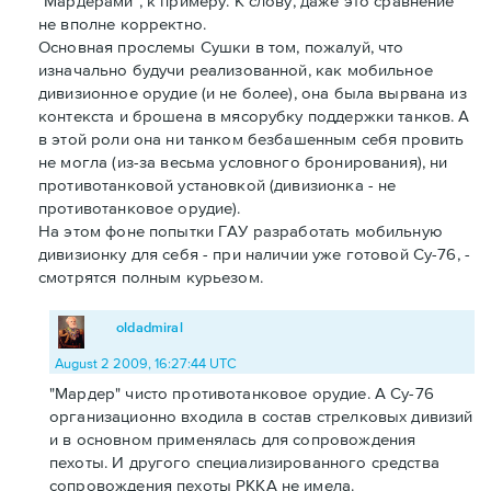
"Мардерами", к примеру. К слову, даже это сравнение
не вполне корректно.
Основная прослемы Сушки в том, пожалуй, что
изначально будучи реализованной, как мобильное
дивизионное орудие (и не более), она была вырвана из
контекста и брошена в мясорубку поддержки танков. А
в этой роли она ни танком безбашенным себя провить
не могла (из-за весьма условного бронирования), ни
противотанковой установкой (дивизионка - не
противотанковое орудие).
На этом фоне попытки ГАУ разработать мобильную
дивизионку для себя - при наличии уже готовой Су-76, -
смотрятся полным курьезом.
oldadmiral
August 2 2009, 16:27:44 UTC
"Мардер" чисто противотанковое орудие. А Су-76
организационно входила в состав стрелковых дивизий
и в основном применялась для сопровождения
пехоты. И другого специализированного средства
сопровождения пехоты РККА не имела.