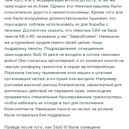
самоходки на их базе. Однако эти тяжелые машины были
относительно дороги и немногочисленны. Кроме того все
они были вооружены длинноствольными пушками, что
порождало соблазн использовать их для борьбы с
танками. Достаточно сказать, что тяжелые САУ на базе
танков КВ и ИС называли у нас "Зверобоями". Немецкие
же штурмовые орудия имели своей целью лишь
поддержку пехоты. Подразделения, оснащенные
самоходками StuG III даже не входили в состав танковых
войск! Они считались артиллерией, и их экипажи носили не
черную униформу танкистов, а серую артиллерийскую.
Отражала тактику применения этих машин и штатная
организация частей, в которые они входили. Например
учитывая высокий расход боеприпасов, характерный для
длительных действий на переднем крае, самоходкам
придавались специальные бронированные транспортеры,
чтобы избежать их отхода в тыл для пополнения
боекомплекта. Немецкая пехота ни на миг не должна
была оставаться без поддержки.
Правда после того, как StuG III была оснащена