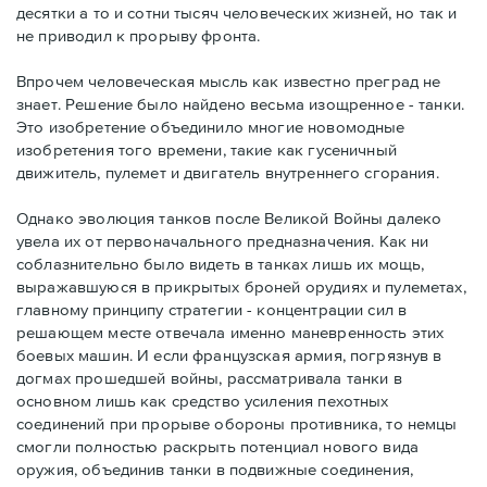
десятки а то и сотни тысяч человеческих жизней, но так и
не приводил к прорыву фронта.
Впрочем человеческая мысль как известно преград не
знает. Решение было найдено весьма изощренное - танки.
Это изобретение объединило многие новомодные
изобретения того времени, такие как гусеничный
движитель, пулемет и двигатель внутреннего сгорания.
Однако эволюция танков после Великой Войны далеко
увела их от первоначального предназначения. Как ни
соблазнительно было видеть в танках лишь их мощь,
выражавшуюся в прикрытых броней орудиях и пулеметах,
главному принципу стратегии - концентрации сил в
решающем месте отвечала именно маневренность этих
боевых машин. И если французская армия, погрязнув в
догмах прошедшей войны, рассматривала танки в
основном лишь как средство усиления пехотных
соединений при прорыве обороны противника, то немцы
смогли полностью раскрыть потенциал нового вида
оружия, объединив танки в подвижные соединения,