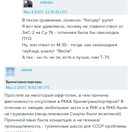
mfdukn
May 4 2007, 22:15:43 UTC
В таком сравнении, конечно, "Хетцер" рулит.
Я вот все удивляюсь, почему не ставили ствол от
ЗиС-2 на Су-76 - отличная была бы самоходка
ПТО.
Ну, или ствол от М-30 - тогда, как самоходная
гаубица, аналог "Веспе".
А так - ни то, ни се, хотя и лучше, чем Т-70.
ostsee
Бронетранспортеры
May 2 2007, 16:52:36 UTC
Простите за некоторый офф-топик, в чем причина
фактического отсутствия в РККА бронетранспортеров? В
отличие от немцев, мобильные части и в 1941 и в 1945 были
на грузовиках (ленд-лизовские Скауты были экзотикой).
Причиной явно была концепция, а не техника/
промышленность - гусеничные шасси для СССР проблемы