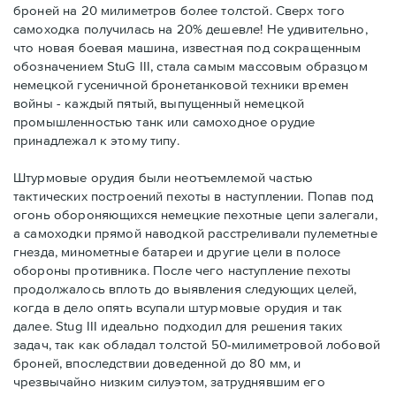
броней на 20 милиметров более толстой. Сверх того
самоходка получилась на 20% дешевле! Не удивительно,
что новая боевая машина, известная под сокращенным
обозначением StuG III, стала самым массовым образцом
немецкой гусеничной бронетанковой техники времен
войны - каждый пятый, выпущенный немецкой
промышленностью танк или самоходное орудие
принадлежал к этому типу.
Штурмовые орудия были неотъемлемой частью
тактических построений пехоты в наступлении. Попав под
огонь обороняющихся немецкие пехотные цепи залегали,
а самоходки прямой наводкой расстреливали пулеметные
гнезда, минометные батареи и другие цели в полосе
обороны противника. После чего наступление пехоты
продолжалось вплоть до выявления следующих целей,
когда в дело опять всупали штурмовые орудия и так
далее. Stug III идеально подходил для решения таких
задач, так как обладал толстой 50-милиметровой лобовой
броней, впоследствии доведенной до 80 мм, и
чрезвычайно низким силуэтом, затруднявшим его