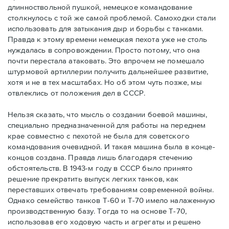
длинноствольной пушкой, немецкое командование
столкнулось с той же самой проблемой. Самоходки стали
использовать для затыкания дыр и борьбы с танками.
Правда к этому времени немецкая пехота уже не столь
нуждалась в сопровождении. Просто потому, что она
почти перестала атаковать. Это впрочем не помешало
штурмовой артиллерии получить дальнейшее развитие,
хотя и не в тех масштабах. Но об этом чуть позже, мы
отвлеклись от положения дел в СССР.
Нельзя сказать, что мысль о создании боевой машины,
специально предназначенной для работы на переднем
крае совместно с пехотой не была для советского
командования очевидной. И такая машина была в конце-
концов создана. Правда лишь благодаря стечению
обстоятельств. В 1943-м году в СССР было принято
решение прекратить выпуск легких танков, как
переставших отвечать требованиям современной войны.
Однако семейство танков Т-60 и Т-70 имело налаженную
производственную базу. Тогда то на основе Т-70,
использовав его ходовую часть и агрегаты и решено