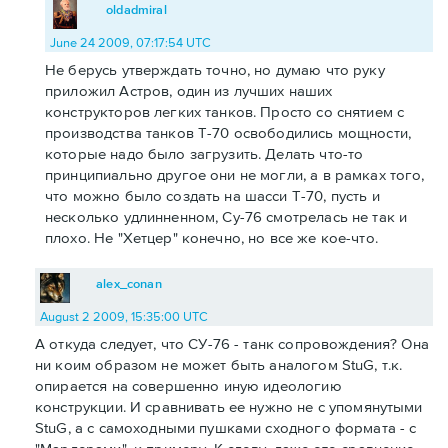
oldadmiral
June 24 2009, 07:17:54 UTC
Не берусь утверждать точно, но думаю что руку
приложил Астров, один из лучших наших
конструкторов легких танков. Просто со снятием с
производства танков Т-70 освободились мощности,
которые надо было загрузить. Делать что-то
принципиально другое они не могли, а в рамках того,
что можно было создать на шасси Т-70, пусть и
несколько удлинненном, Су-76 смотрелась не так и
плохо. Не "Хетцер" конечно, но все же кое-что.
alex_conan
August 2 2009, 15:35:00 UTC
А откуда следует, что СУ-76 - танк сопровождения? Она
ни коим образом не может быть аналогом StuG, т.к.
опирается на совершенно иную идеологию
конструкции. И сравнивать ее нужно не с упомянутыми
StuG, а с самоходными пушками сходного формата - с