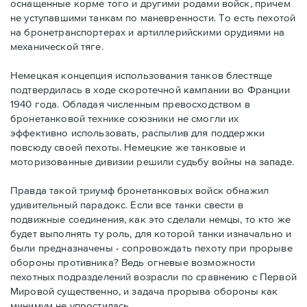
оснащенные корме того и другими родами войск, причем
не уступавшими танкам по маневренности. То есть пехотой
на бронетранспортерах и артиллерийскими орудиями на
механической тяге.
Немецкая концепция использования танков блестяще
подтвердилась в ходе скоротечной кампании во Франции
1940 года. Обладая численным превосходством в
бронетанковой технике союзники не смогли их
эффективно использовать, распылив для поддержки
повсюду своей пехоты. Немецкие же танковые и
моторизованные дивизии решили судьбу войны на западе.
Правда такой триумф бронетанковых войск обнажил
удивительный парадокс. Если все танки свести в
подвижные соединения, как это сделали немцы, то кто же
будет выполнять ту роль, для которой танки изначально и
были предназначены - сопровождать пехоту при прорыве
обороны противника? Ведь огневые возможности
пехотных подразделений возрасли по сравнению с Первой
Мировой существенно, и задача прорыва обороны как
минимум не упростилась.