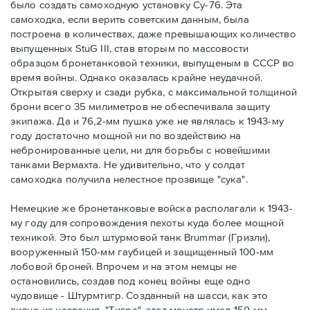
было создать самоходную установку Су-76. Эта
самоходка, если верить советским данным, была
построена в количествах, даже превышающих количество
выпущенных StuG III, став вторым по массовости
образцом бронетанковой техники, выпущеным в СССР во
время войны. Однако оказалась крайне неудачной.
Открытая сверху и сзади рубка, с максимальной толщиной
брони всего 35 милиметров не обеспечивала защиту
экипажа. Да и 76,2-мм пушка уже не являлась к 1943-му
году достаточно мощной ни по воздействию на
небронированные цели, ни для борьбы с новейшими
танками Вермахта. Не удивительно, что у солдат
самоходка получила нелестное прозвище "сука".
Немецкие же бронетанковые войска располагали к 1943-
му году для сопровождения пехоты куда более мощной
техникой. Это был штурмовой танк Brummar (Гризли),
вооруженный 150-мм гаубицей и защищенный 100-мм
лобовой броней. Впрочем и на этом немцы не
остановились, создав под конец войны еще одно
чудовище - Штурмтигр. Созданный на шасси, как это
видно из названия, "Тигра", этот монстр имел 150-мм