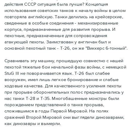
действия СССР ситуация была лучше? Концепция
использования советских танков к началу войны в целом
повторяла английскую. Танки делились на крейсерские,
сведенные в особые соединения - механизированные
корпуса, предназначенные для развития прорыва. И
пехотные, предназначенные для сопровождения
атакующей пехоты. Заимствован у англичан был и
основной пехотный танк - Т-26, он же "Виккерс 6-тонный".
Сравнивать эту машину, прошедшую совместно с нашей
пехотой тяжелые бои начальной фазы войны, с немецкой
StuG III не поворачивается язык. Т-26 был слабее
вооружен, имел лишь легкое бронирование и слабые
ходовые качества. Для качественного усиления пехоты
при прорыве оборонительных полос предназначались у
нас танки Т-28 и Т-35. Многобашенные монстры были
порождением представлений о танке прорыва,
сложившимся в годы Первой Мировой. На полях
сражений Второй Мировой они выглядели динозаврами,
как динозавры и вымерли.