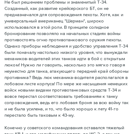
Не был решением проблемы и знаменитый Т-34.
Созданный, как развитие крейсерского БТ, он не
предназначался для сопровождения пехоты. Хотя, как и
универсальный американец "Шерман", широко
использовался в этой роли. В принципе солидное
бронирование позволяло на начальных стадиях войны
противостоять огню противотанкового оружия пехоты.
Однако приборы наблюдения и удобство управления Т-34
были поначалу настолько низкого уровня, что вынуждали
механиков-водителей этих танков идти в бой с открытым
люком! Нужно ли говорить, насколько это мягко говоря
неуместно для танка, атакующего передний край обороны
противника? Ведь люк механика-водителя располагался в
лобовом листе корпуса! По мере же насыщения немецких
войск новыми видами противотанковых средств Т-34 и
вовсе перестал соответствовать требованиям к танку
сопровождения, ведь его лобовая броня за всю войну так
и не была усилена, и то, что было хорошо к лету 41-го
перестало быть таковым к 43-му.
Конечно у советского командования оставался тяжелый
танк КВ-1, и его модификации вплоть до ИС-2, а так же