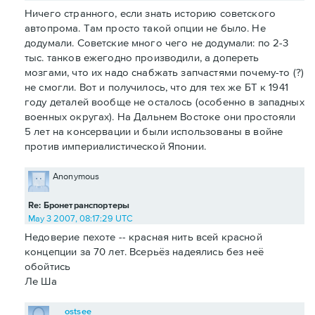
Ничего странного, если знать историю советского
автопрома. Там просто такой опции не было. Не
додумали. Советские много чего не додумали: по 2-3
тыс. танков ежегодно производили, а допереть
мозгами, что их надо снабжать запчастями почему-то (?)
не смогли. Вот и получилось, что для тех же БТ к 1941
году деталей вообще не осталось (особенно в западных
военных округах). На Дальнем Востоке они простояли
5 лет на консервации и были использованы в войне
против империалистической Японии.
Anonymous
Re: Бронетранспортеры
May 3 2007, 08:17:29 UTC
Недоверие пехоте -- красная нить всей красной
концепции за 70 лет. Всерьёз надеялись без неё
обойтись
Ле Ша
ostsee