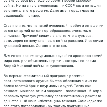
встала во весь рост еще во время Первой Мировой
войны. Но ни англо-американцы, ни СССР так и не нашли
ее оптимального решения. Даже имея перед глазами
выдающийся пример.
Странно и то, что на такой очевидный пробел в оснащении
союзных армий до сих пор обращалось очень мало
внимания. Причиной видимо стало то, что штурмовая
артиллерия не получила после войны развития. И ее сочли
тупиковой ветвью. Однако это не так.
Для исчезновения штурмовых орудий из арсеналов армий
мира есть ряд объективных причин, которых во время
Второй Мировой войны не существовало.
Во-первых, стремительный прогресс в развитии
противотанкового оружия быстро обесценил значение
более толстой брони штурмовых орудий. Тогда как
важность маневра огнем возросла - возможность быстро
поразить пусковую установку противотанковых ракет это
единственный шанс избежать уничтожения. Самоходке же
для этого потребовалось бы тратить драгоценные