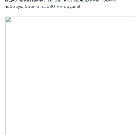
лобовую броню и... 380-мм орудие!