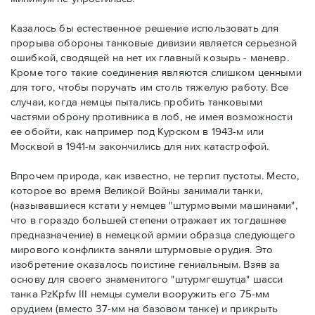
Казалось бы естественное решение использовать для
прорыва обороны танковые дивизии является серьезной
ошибкой, сводящей на нет их главный козырь - маневр.
Кроме того такие соединения являются слишком ценными
для того, чтобы поручать им столь тяжелую работу. Все
случаи, когда немцы пытались пробить танковыми
частями оброну противника в лоб, не имея возможности
ее обойти, как например под Курском в 1943-м или
Москвой в 1941-м закончились для них катастрофой.
Впрочем природа, как известно, не терпит пустоты. Место,
которое во время Великой Войны занимали танки,
(называвшиеся кстати у немцев "штурмовыми машинами",
что в гораздо большей степени отражает их тогдашнее
предназначение) в немецкой армии образца следующего
мирового конфликта заняли штурмовые орудия. Это
изобретение оказалось поистине гениальным. Взяв за
основу для своего знаменитого "штурмгешутца" шасси
танка PzKpfw III немцы сумели вооружить его 75-мм
орудием (вместо 37-мм на базовом танке) и прикрыть