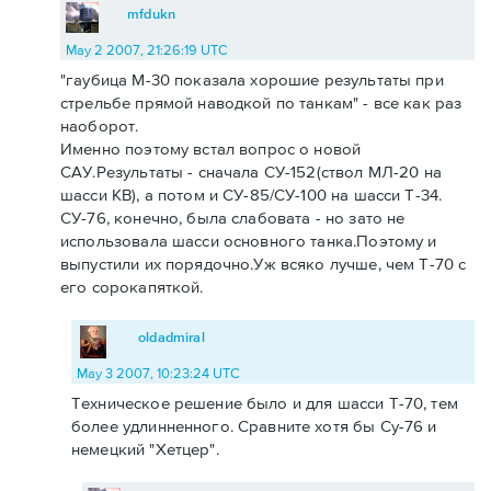
mfdukn
May 2 2007, 21:26:19 UTC
"гаубица М-30 показала хорошие результаты при
стрельбе прямой наводкой по танкам" - все как раз
наоборот.
Именно поэтому встал вопрос о новой
САУ.Результаты - сначала СУ-152(ствол МЛ-20 на
шасси КВ), а потом и СУ-85/СУ-100 на шасси Т-34.
СУ-76, конечно, была слабовата - но зато не
использовала шасси основного танка.Поэтому и
выпустили их порядочно.Уж всяко лучше, чем Т-70 с
его сорокапяткой.
oldadmiral
May 3 2007, 10:23:24 UTC
Техническое решение было и для шасси Т-70, тем
более удлинненного. Сравните хотя бы Су-76 и
немецкий "Хетцер".