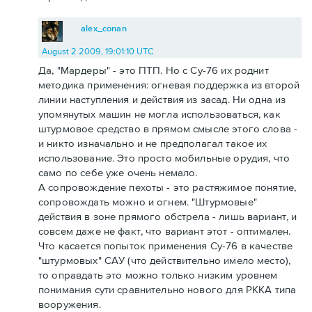
alex_conan
August 2 2009, 19:01:10 UTC
Да, "Мардеры" - это ПТП. Но с Су-76 их роднит
методика применения: огневая поддержка из второй
линии наступления и действия из засад. Ни одна из
упомянутых машин не могла использоваться, как
штурмовое средство в прямом смысле этого слова -
и никто изначально и не предполагал такое их
использование. Это просто мобильные орудия, что
само по себе уже очень немало.
А сопровождение пехоты - это растяжимое понятие,
сопровождать можно и огнем. "Штурмовые"
действия в зоне прямого обстрела - лишь вариант, и
совсем даже не факт, что вариант этот - оптимален.
Что касается попыток применения Су-76 в качестве
"штурмовых" САУ (что действительно имело место),
то оправдать это можно только низким уровнем
понимания сути сравнительно нового для РККА типа
вооружения.