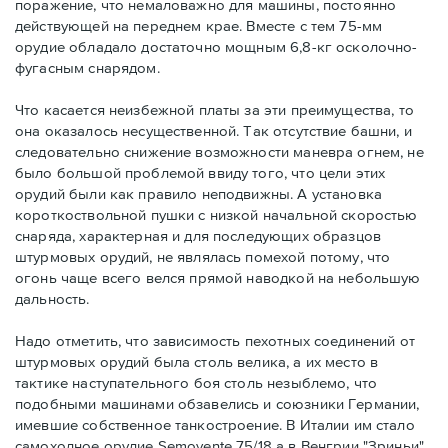
поражение, что немаловажно для машины, постоянно
действующей на переднем крае. Вместе с тем 75-мм
орудие обладало достаточно мощным 6,8-кг осколочно-
фугасным снарядом.
Что касается неизбежной платы за эти преимущества, то
она оказалось несущественной. Так отсутствие башни, и
следовательно снижение возможности маневра огнем, не
было большой проблемой ввиду того, что цели этих
орудий были как правило неподвижны. А установка
короткоствольной пушки с низкой начальной скоростью
снаряда, характерная и для последующих образцов
штурмовых орудий, не являлась помехой потому, что
огонь чаще всего велся прямой наводкой на небольшую
дальность.
Надо отметить, что зависимость пехотных соединений от
штурмовых орудий была столь велика, а их место в
тактике наступательного боя столь незыблемо, что
подобными машинами обзавелись и союзники Германии,
имевшие собственное танкостроение. В Италии им стало
самоходное орудие Semovente 75/18 а в Венгрии "Зриньи".