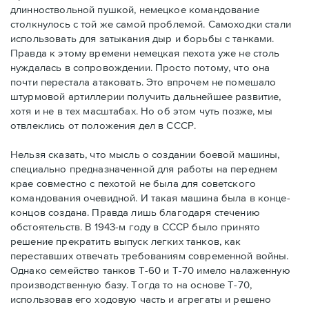
длинноствольной пушкой, немецкое командование
столкнулось с той же самой проблемой. Самоходки стали
использовать для затыкания дыр и борьбы с танками.
Правда к этому времени немецкая пехота уже не столь
нуждалась в сопровождении. Просто потому, что она
почти перестала атаковать. Это впрочем не помешало
штурмовой артиллерии получить дальнейшее развитие,
хотя и не в тех масштабах. Но об этом чуть позже, мы
отвлеклись от положения дел в СССР.
Нельзя сказать, что мысль о создании боевой машины,
специально предназначенной для работы на переднем
крае совместно с пехотой не была для советского
командования очевидной. И такая машина была в конце-
концов создана. Правда лишь благодаря стечению
обстоятельств. В 1943-м году в СССР было принято
решение прекратить выпуск легких танков, как
переставших отвечать требованиям современной войны.
Однако семейство танков Т-60 и Т-70 имело налаженную
производственную базу. Тогда то на основе Т-70,
использовав его ходовую часть и агрегаты и решено