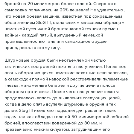
броней на 20 милиметров более толстой. Сверх того
самоходка получилась на 20% дешевле! Не удивительно,
что новая боевая машина, известная под сокращенным
обозначением StuG III, стала самым массовым образцом
немецкой гусеничной бронетанковой техники времен
войны - каждый пятый, выпущенный немецкой
промышленностью танк или самоходное орудие
принадлежал к этому типу.
Штурмовые орудия были неотъемлемой частью
тактических построений пехоты в наступлении. Попав под
огонь обороняющихся немецкие пехотные цепи залегали,
а самоходки прямой наводкой расстреливали пулеметные
гнезда, минометные батареи и другие цели в полосе
обороны противника. После чего наступление пехоты
продолжалось вплоть до выявления следующих целей,
когда в дело опять всупали штурмовые орудия и так
далее. Stug III идеально подходил для решения таких
задач, так как обладал толстой 50-милиметровой лобовой
броней, впоследствии доведенной до 80 мм, и
чрезвычайно низким силуэтом, затруднявшим его