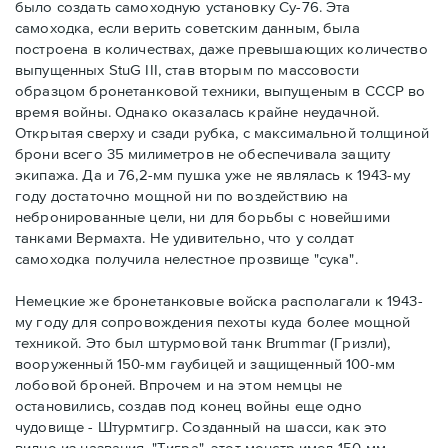
было создать самоходную установку Су-76. Эта
самоходка, если верить советским данным, была
построена в количествах, даже превышающих количество
выпущенных StuG III, став вторым по массовости
образцом бронетанковой техники, выпущеным в СССР во
время войны. Однако оказалась крайне неудачной.
Открытая сверху и сзади рубка, с максимальной толщиной
брони всего 35 милиметров не обеспечивала защиту
экипажа. Да и 76,2-мм пушка уже не являлась к 1943-му
году достаточно мощной ни по воздействию на
небронированные цели, ни для борьбы с новейшими
танками Вермахта. Не удивительно, что у солдат
самоходка получила нелестное прозвище "сука".
Немецкие же бронетанковые войска располагали к 1943-
му году для сопровождения пехоты куда более мощной
техникой. Это был штурмовой танк Brummar (Гризли),
вооруженный 150-мм гаубицей и защищенный 100-мм
лобовой броней. Впрочем и на этом немцы не
остановились, создав под конец войны еще одно
чудовище - Штурмтигр. Созданный на шасси, как это
видно из названия, "Тигра", этот монстр имел 150-мм