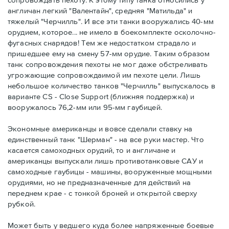
англичан легкий "Валентайн", средняя "Матильда" и
тяжелый "Черчилль". И все эти танки вооружались 40-мм
орудием, которое... не имело в боекомплекте осколочно-
фугасных снарядов! Тем же недостатком страдало и
пришедшее ему на смену 57-мм орудие. Таким образом
танк сопровождения пехоты не мог даже обстреливать
угрожающие сопровождаимой им пехоте цели. Лишь
небольшое количество танков "Черчилль" выпускалось в
варианте CS - Close Support (ближняя поддержка) и
вооружалось 76,2-мм или 95-мм гаубицей.
Экономные американцы и вовсе сделали ставку на
единственный танк "Шерман" - на все руки мастер. Что
касается самоходных орудий, то и англичане и
американцы выпускали лишь противотанковые САУ и
самоходные гаубицы - машины, вооруженные мощными
орудиями, но не предназначенные для действий на
переднем крае - с тонкой броней и открытой сверху
рубкой.
Может быть у ведшего куда более напряженные боевые