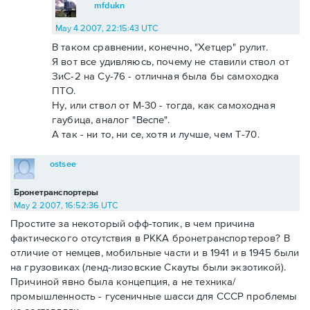
mfdukn
May 4 2007, 22:15:43 UTC
В таком сравнении, конечно, "Хетцер" рулит.
Я вот все удивляюсь, почему не ставили ствол от
ЗиС-2 на Су-76 - отличная была бы самоходка
ПТО.
Ну, или ствол от М-30 - тогда, как самоходная
гаубица, аналог "Веспе".
А так - ни то, ни се, хотя и лучше, чем Т-70.
ostsee
Бронетранспортеры
May 2 2007, 16:52:36 UTC
Простите за некоторый офф-топик, в чем причина
фактического отсутствия в РККА бронетранспортеров? В
отличие от немцев, мобильные части и в 1941 и в 1945 были
на грузовиках (ленд-лизовские Скауты были экзотикой).
Причиной явно была концепция, а не техника/
промышленность - гусеничные шасси для СССР проблемы