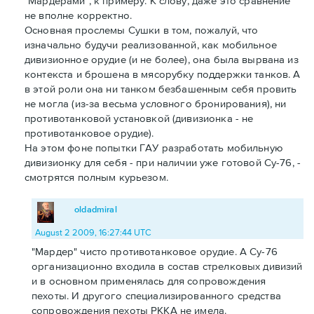
"Мардерами", к примеру. К слову, даже это сравнение
не вполне корректно.
Основная прослемы Сушки в том, пожалуй, что
изначально будучи реализованной, как мобильное
дивизионное орудие (и не более), она была вырвана из
контекста и брошена в мясорубку поддержки танков. А
в этой роли она ни танком безбашенным себя провить
не могла (из-за весьма условного бронирования), ни
противотанковой установкой (дивизионка - не
противотанковое орудие).
На этом фоне попытки ГАУ разработать мобильную
дивизионку для себя - при наличии уже готовой Су-76, -
смотрятся полным курьезом.
oldadmiral
August 2 2009, 16:27:44 UTC
"Мардер" чисто противотанковое орудие. А Су-76
организационно входила в состав стрелковых дивизий
и в основном применялась для сопровождения
пехоты. И другого специализированного средства
сопровождения пехоты РККА не имела.