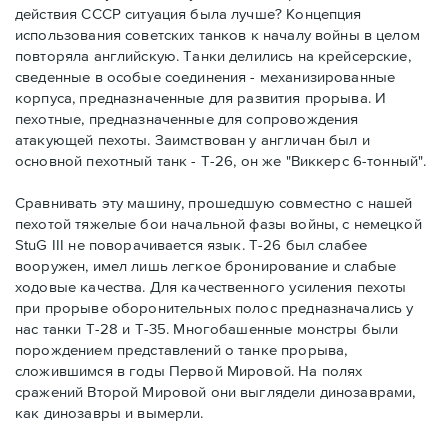
действия СССР ситуация была лучше? Концепция
использования советских танков к началу войны в целом
повторяла английскую. Танки делились на крейсерские,
сведенные в особые соединения - механизированные
корпуса, предназначенные для развития прорыва. И
пехотные, предназначенные для сопровождения
атакующей пехоты. Заимствован у англичан был и
основной пехотный танк - Т-26, он же "Виккерс 6-тонный".
Сравнивать эту машину, прошедшую совместно с нашей
пехотой тяжелые бои начальной фазы войны, с немецкой
StuG III не поворачивается язык. Т-26 был слабее
вооружен, имел лишь легкое бронирование и слабые
ходовые качества. Для качественного усиления пехоты
при прорыве оборонительных полос предназначались у
нас танки Т-28 и Т-35. Многобашенные монстры были
порождением представлений о танке прорыва,
сложившимся в годы Первой Мировой. На полях
сражений Второй Мировой они выглядели динозаврами,
как динозавры и вымерли.