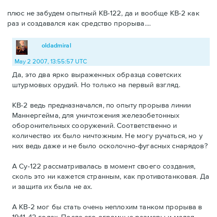
плюс не забудем опытный КВ-122, да и вообще КВ-2 как
раз и создавался как средство прорыва....
oldadmiral
May 2 2007, 13:55:57 UTC
Да, это два ярко выраженных образца советских
штурмовых орудий. Но только на первый взгляд.
КВ-2 ведь предназначался, по опыту прорыва линии
Маннергейма, для уничтожения железобетонных
оборонительных сооружений. Соответственно и
количество их было ничтожным. Не могу ручаться, но у
них ведь даже и не было осколочно-фугасных снарядов?
А Су-122 рассматривалась в момент своего создания,
сколь это ни кажется странным, как противотанковая. Да
и защита их была не ах.
А КВ-2 мог бы стать очень неплохим танком прорыва в
1941-42 годах. После его огромные размеры и малая