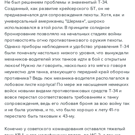
Не был решением проблемы и знаменитый Т-34.
Созданный, как развитие крейсерского БТ, он не
предназначался для сопровождения пехоты. Хотя, как и
универсальный американец "Шерман", широко
использовался в этой роли. В принципе солидное
бронирование позволяло на начальных стадиях войны
противостоять огню противотанкового оружия пехоты.
Однако приборы наблюдения и удобство управления Т-34
были поначалу настолько низкого уровня, что вынуждали
механиков-водителей этих танков идти в бой с открытым
люком! Нужно ли говорить, насколько это мягко говоря
неуместно для танка, атакующего передний край обороны
противника? Ведь люк механика-водителя располагался в
лобовом листе корпуса! По мере же насыщения немецких
войск новыми видами противотанковых средств Т-34 и
вовсе перестал соответствовать требованиям к танку
сопровождения, ведь его лобовая броня за всю войну так
и не была усилена, и то, что было хорошо к лету 41-го
перестало быть таковым к 43-му.
Конечно у советского командования оставался тяжелый
танк КВ-1, и его модификации вплоть до ИС-2, а так же