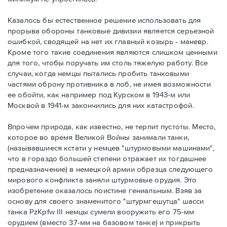
Казалось бы естественное решение использовать для
прорыва обороны танковые дивизии является серьезной
ошибкой, сводящей на нет их главный козырь - маневр.
Кроме того такие соединения являются слишком ценными
для того, чтобы поручать им столь тяжелую работу. Все
случаи, когда немцы пытались пробить танковыми
частями оброну противника в лоб, не имея возможности
ее обойти, как например под Курском в 1943-м или
Москвой в 1941-м закончились для них катастрофой.
Впрочем природа, как известно, не терпит пустоты. Место,
которое во время Великой Войны занимали танки,
(называвшиеся кстати у немцев "штурмовыми машинами",
что в гораздо большей степени отражает их тогдашнее
предназначение) в немецкой армии образца следующего
мирового конфликта заняли штурмовые орудия. Это
изобретение оказалось поистине гениальным. Взяв за
основу для своего знаменитого "штурмгешутца" шасси
танка PzKpfw III немцы сумели вооружить его 75-мм
орудием (вместо 37-мм на базовом танке) и прикрыть