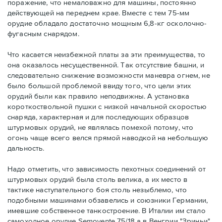
поражение, что немаловажно для машины, постоянно
действующей на переднем крае. Вместе с тем 75-мм
орудие обладало достаточно мощным 6,8-кг осколочно-
фугасным снарядом.
Что касается неизбежной платы за эти преимущества, то
она оказалось несущественной. Так отсутствие башни, и
следовательно снижение возможности маневра огнем, не
было большой проблемой ввиду того, что цели этих
орудий были как правило неподвижны. А установка
короткоствольной пушки с низкой начальной скоростью
снаряда, характерная и для последующих образцов
штурмовых орудий, не являлась помехой потому, что
огонь чаще всего велся прямой наводкой на небольшую
дальность.
Надо отметить, что зависимость пехотных соединений от
штурмовых орудий была столь велика, а их место в
тактике наступательного боя столь незыблемо, что
подобными машинами обзавелись и союзники Германии,
имевшие собственное танкостроение. В Италии им стало
самоходное орудие Semovente 75/18 а в Венгрии "Зриньи".