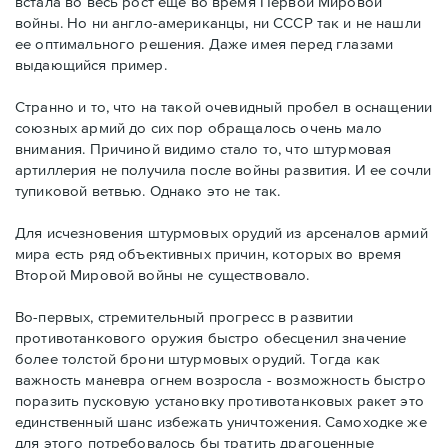
встала во весь рост еще во время Первой Мировой
войны. Но ни англо-американцы, ни СССР так и не нашли
ее оптимального решения. Даже имея перед глазами
выдающийся пример.
Странно и то, что на такой очевидный пробел в оснащении
союзных армий до сих пор обращалось очень мало
внимания. Причиной видимо стало то, что штурмовая
артиллерия не получила после войны развития. И ее сочли
тупиковой ветвью. Однако это не так.
Для исчезновения штурмовых орудий из арсеналов армий
мира есть ряд объективных причин, которых во время
Второй Мировой войны не существовало.
Во-первых, стремительный прогресс в развитии
противотанкового оружия быстро обесценил значение
более толстой брони штурмовых орудий. Тогда как
важность маневра огнем возросла - возможность быстро
поразить пусковую установку противотанковых ракет это
единственный шанс избежать уничтожения. Самоходке же
для этого потребовалось бы тратить драгоценные