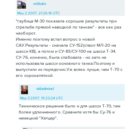
mfdukn
May 2 2007, 21:26:19 UTC
"гаубица М-30 показала хорошие результаты при
стрельбе прямой наводкой по танкам" - все как раз
наоборот.
Именно поэтому встал вопрос о новой
САУ.Результаты - сначала СУ-152(ствол МЛ-20 на
шасси КВ), а потом и СУ-85/СУ-100 на шасси Т-34.
СУ-76, конечно, была слабовата - но зато не
использовала шасси основного танка.Поэтому и
выпустили их порядочно.Уж всяко лучше, чем Т-70 с
его сорокапяткой.
oldadmiral
May 3 2007, 10:23:24 UTC
Техническое решение было и для шасси Т-70, тем
более удлинненного. Сравните хотя бы Су-76 и
немецкий "Хетцер".