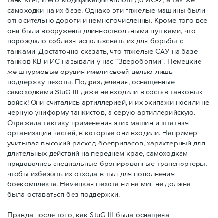
самоходки на их базе. Однако эти тяжелые машины были
относительно дороги и немногочисленны. Кроме того все
они были вооружены длинноствольными пушками, что
порождало соблазн использовать их для борьбы с
танками. Достаточно сказать, что тяжелые САУ на базе
танков КВ и ИС называли у нас "Зверобоями". Немецкие
же штурмовые орудия имели своей целью лишь
поддержку пехоты. Подразделения, оснащенные
самоходками StuG III даже не входили в состав танковых
войск! Они считались артиллерией, и их экипажи носили не
черную униформу танкистов, а серую артиллерийскую.
Отражала тактику применения этих машин и штатная
организация частей, в которые они входили. Например
учитывая высокий расход боеприпасов, характерный для
длительных действий на переднем крае, самоходкам
придавались специальные бронированные транспортеры,
чтобы избежать их отхода в тыл для пополнения
боекомплекта. Немецкая пехота ни на миг не должна
была оставаться без поддержки.
Правда после того, как StuG III была оснащена