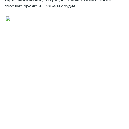
лобовую броню и... 380-мм орудие!