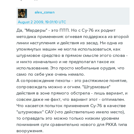
alex_conan
August 2 2009, 19:01:10 UTC
Да, "Мардеры" - это ПТП. Но с Су-76 их роднит
методика применения: огневая поддержка из второй
линии наступления и действия из засад. Ни одна из
упомянутых машин не могла использоваться, как
штурмовое средство в прямом смысле этого слова -
и никто изначально и не предполагал такое их
использование. Это просто мобильные орудия, что
само по себе уже очень немало.
А сопровождение пехоты - это растяжимое понятие,
сопровождать можно и огнем. "Штурмовые"
действия в зоне прямого обстрела - лишь вариант, и
совсем даже не факт, что вариант этот - оптимален.
Что касается попыток применения Су-76 в качестве
"штурмовых" САУ (что действительно имело место),
то оправдать это можно только низким уровнем
понимания сути сравнительно нового для РККА типа
вооружения.