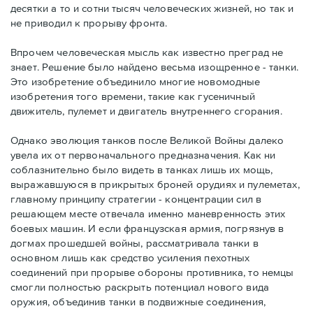
десятки а то и сотни тысяч человеческих жизней, но так и
не приводил к прорыву фронта.
Впрочем человеческая мысль как известно преград не
знает. Решение было найдено весьма изощренное - танки.
Это изобретение объединило многие новомодные
изобретения того времени, такие как гусеничный
движитель, пулемет и двигатель внутреннего сгорания.
Однако эволюция танков после Великой Войны далеко
увела их от первоначального предназначения. Как ни
соблазнительно было видеть в танках лишь их мощь,
выражавшуюся в прикрытых броней орудиях и пулеметах,
главному принципу стратегии - концентрации сил в
решающем месте отвечала именно маневренность этих
боевых машин. И если французская армия, погрязнув в
догмах прошедшей войны, рассматривала танки в
основном лишь как средство усиления пехотных
соединений при прорыве обороны противника, то немцы
смогли полностью раскрыть потенциал нового вида
оружия, объединив танки в подвижные соединения,