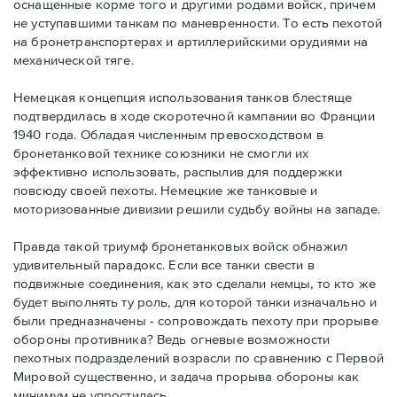
оснащенные корме того и другими родами войск, причем
не уступавшими танкам по маневренности. То есть пехотой
на бронетранспортерах и артиллерийскими орудиями на
механической тяге.
Немецкая концепция использования танков блестяще
подтвердилась в ходе скоротечной кампании во Франции
1940 года. Обладая численным превосходством в
бронетанковой технике союзники не смогли их
эффективно использовать, распылив для поддержки
повсюду своей пехоты. Немецкие же танковые и
моторизованные дивизии решили судьбу войны на западе.
Правда такой триумф бронетанковых войск обнажил
удивительный парадокс. Если все танки свести в
подвижные соединения, как это сделали немцы, то кто же
будет выполнять ту роль, для которой танки изначально и
были предназначены - сопровождать пехоту при прорыве
обороны противника? Ведь огневые возможности
пехотных подразделений возрасли по сравнению с Первой
Мировой существенно, и задача прорыва обороны как
минимум не упростилась.