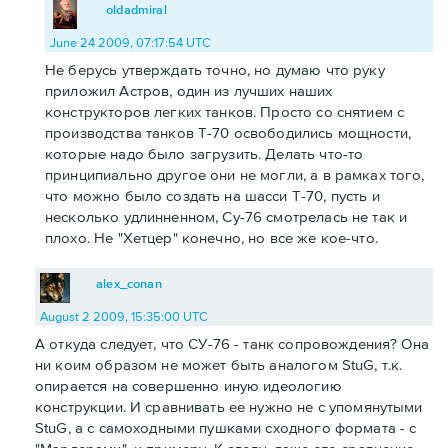
oldadmiral
June 24 2009, 07:17:54 UTC
Не берусь утверждать точно, но думаю что руку
приложил Астров, один из лучших наших
конструкторов легких танков. Просто со снятием с
производства танков Т-70 освободились мощности,
которые надо было загрузить. Делать что-то
принципиально другое они не могли, а в рамках того,
что можно было создать на шасси Т-70, пусть и
несколько удлинненном, Су-76 смотрелась не так и
плохо. Не "Хетцер" конечно, но все же кое-что.
alex_conan
August 2 2009, 15:35:00 UTC
А откуда следует, что СУ-76 - танк сопровождения? Она
ни коим образом не может быть аналогом StuG, т.к.
опирается на совершенно иную идеологию
конструкции. И сравнивать ее нужно не с упомянутыми
StuG, а с самоходными пушками сходного формата - с