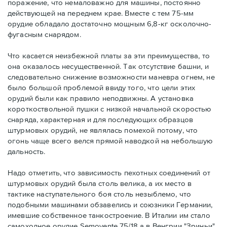
поражение, что немаловажно для машины, постоянно
действующей на переднем крае. Вместе с тем 75-мм
орудие обладало достаточно мощным 6,8-кг осколочно-
фугасным снарядом.
Что касается неизбежной платы за эти преимущества, то
она оказалось несущественной. Так отсутствие башни, и
следовательно снижение возможности маневра огнем, не
было большой проблемой ввиду того, что цели этих
орудий были как правило неподвижны. А установка
короткоствольной пушки с низкой начальной скоростью
снаряда, характерная и для последующих образцов
штурмовых орудий, не являлась помехой потому, что
огонь чаще всего велся прямой наводкой на небольшую
дальность.
Надо отметить, что зависимость пехотных соединений от
штурмовых орудий была столь велика, а их место в
тактике наступательного боя столь незыблемо, что
подобными машинами обзавелись и союзники Германии,
имевшие собственное танкостроение. В Италии им стало
самоходное орудие Semovente 75/18 а в Венгрии "Зриньи".