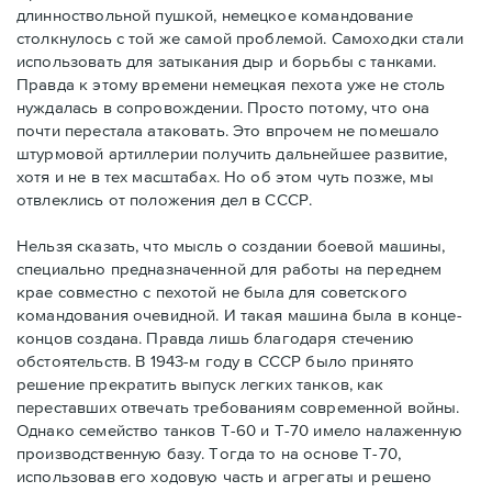
длинноствольной пушкой, немецкое командование
столкнулось с той же самой проблемой. Самоходки стали
использовать для затыкания дыр и борьбы с танками.
Правда к этому времени немецкая пехота уже не столь
нуждалась в сопровождении. Просто потому, что она
почти перестала атаковать. Это впрочем не помешало
штурмовой артиллерии получить дальнейшее развитие,
хотя и не в тех масштабах. Но об этом чуть позже, мы
отвлеклись от положения дел в СССР.
Нельзя сказать, что мысль о создании боевой машины,
специально предназначенной для работы на переднем
крае совместно с пехотой не была для советского
командования очевидной. И такая машина была в конце-
концов создана. Правда лишь благодаря стечению
обстоятельств. В 1943-м году в СССР было принято
решение прекратить выпуск легких танков, как
переставших отвечать требованиям современной войны.
Однако семейство танков Т-60 и Т-70 имело налаженную
производственную базу. Тогда то на основе Т-70,
использовав его ходовую часть и агрегаты и решено