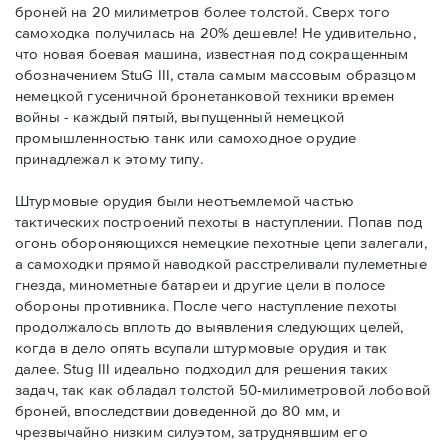
броней на 20 милиметров более толстой. Сверх того
самоходка получилась на 20% дешевле! Не удивительно,
что новая боевая машина, известная под сокращенным
обозначением StuG III, стала самым массовым образцом
немецкой гусеничной бронетанковой техники времен
войны - каждый пятый, выпущенный немецкой
промышленностью танк или самоходное орудие
принадлежал к этому типу.
Штурмовые орудия были неотъемлемой частью
тактических построений пехоты в наступлении. Попав под
огонь обороняющихся немецкие пехотные цепи залегали,
а самоходки прямой наводкой расстреливали пулеметные
гнезда, минометные батареи и другие цели в полосе
обороны противника. После чего наступление пехоты
продолжалось вплоть до выявления следующих целей,
когда в дело опять всупали штурмовые орудия и так
далее. Stug III идеально подходил для решения таких
задач, так как обладал толстой 50-милиметровой лобовой
броней, впоследствии доведенной до 80 мм, и
чрезвычайно низким силуэтом, затруднявшим его