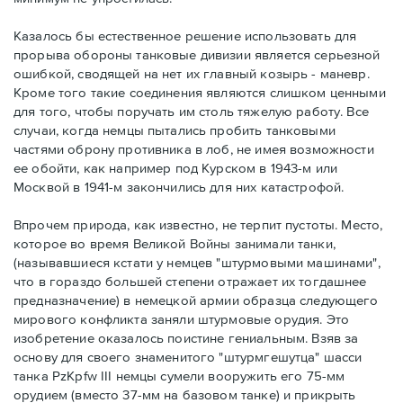
Казалось бы естественное решение использовать для
прорыва обороны танковые дивизии является серьезной
ошибкой, сводящей на нет их главный козырь - маневр.
Кроме того такие соединения являются слишком ценными
для того, чтобы поручать им столь тяжелую работу. Все
случаи, когда немцы пытались пробить танковыми
частями оброну противника в лоб, не имея возможности
ее обойти, как например под Курском в 1943-м или
Москвой в 1941-м закончились для них катастрофой.
Впрочем природа, как известно, не терпит пустоты. Место,
которое во время Великой Войны занимали танки,
(называвшиеся кстати у немцев "штурмовыми машинами",
что в гораздо большей степени отражает их тогдашнее
предназначение) в немецкой армии образца следующего
мирового конфликта заняли штурмовые орудия. Это
изобретение оказалось поистине гениальным. Взяв за
основу для своего знаменитого "штурмгешутца" шасси
танка PzKpfw III немцы сумели вооружить его 75-мм
орудием (вместо 37-мм на базовом танке) и прикрыть