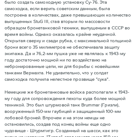
было создать самоходную установку Су-76. Эта
самоходка, если верить советским данным, была
построена в количествах, даже превышающих количество
выпущенных StuG III, став вторым по массовости
образцом бронетанковой техники, выпущеным в СССР во
время войны. Однако оказалась крайне неудачной.
Открытая сверху и сзади рубка, с максимальной толщиной
брони всего 35 милиметров не обеспечивала защиту
экипажа. Да и 76,2-мм пушка уже не являлась к 1943-му
году достаточно мощной ни по воздействию на
небронированные цели, ни для борьбы с новейшими
танками Вермахта. Не удивительно, что у солдат
самоходка получила нелестное прозвище "сука".
Немецкие же бронетанковые войска располагали к 1943-
му году для сопровождения пехоты куда более мощной
техникой. Это был штурмовой танк Brummar (Гризли),
вооруженный 150-мм гаубицей и защищенный 100-мм
лобовой броней. Впрочем и на этом немцы не
остановились, создав под конец войны еще одно
чудовище - Штурмтигр. Созданный на шасси, как это
видно из названия, "Тигра", этот монстр имел 150-мм