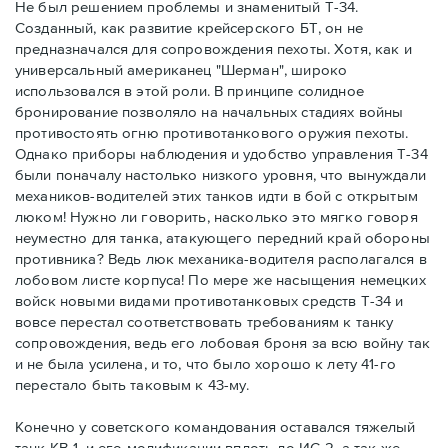
Не был решением проблемы и знаменитый Т-34.
Созданный, как развитие крейсерского БТ, он не
предназначался для сопровождения пехоты. Хотя, как и
универсальный американец "Шерман", широко
использовался в этой роли. В принципе солидное
бронирование позволяло на начальных стадиях войны
противостоять огню противотанкового оружия пехоты.
Однако приборы наблюдения и удобство управления Т-34
были поначалу настолько низкого уровня, что вынуждали
механиков-водителей этих танков идти в бой с открытым
люком! Нужно ли говорить, насколько это мягко говоря
неуместно для танка, атакующего передний край обороны
противника? Ведь люк механика-водителя располагался в
лобовом листе корпуса! По мере же насыщения немецких
войск новыми видами противотанковых средств Т-34 и
вовсе перестал соответствовать требованиям к танку
сопровождения, ведь его лобовая броня за всю войну так
и не была усилена, и то, что было хорошо к лету 41-го
перестало быть таковым к 43-му.
Конечно у советского командования оставался тяжелый
танк КВ-1, и его модификации вплоть до ИС-2, а так же