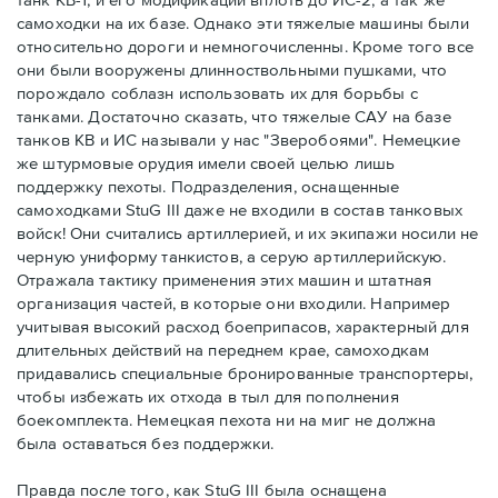
самоходки на их базе. Однако эти тяжелые машины были
относительно дороги и немногочисленны. Кроме того все
они были вооружены длинноствольными пушками, что
порождало соблазн использовать их для борьбы с
танками. Достаточно сказать, что тяжелые САУ на базе
танков КВ и ИС называли у нас "Зверобоями". Немецкие
же штурмовые орудия имели своей целью лишь
поддержку пехоты. Подразделения, оснащенные
самоходками StuG III даже не входили в состав танковых
войск! Они считались артиллерией, и их экипажи носили не
черную униформу танкистов, а серую артиллерийскую.
Отражала тактику применения этих машин и штатная
организация частей, в которые они входили. Например
учитывая высокий расход боеприпасов, характерный для
длительных действий на переднем крае, самоходкам
придавались специальные бронированные транспортеры,
чтобы избежать их отхода в тыл для пополнения
боекомплекта. Немецкая пехота ни на миг не должна
была оставаться без поддержки.
Правда после того, как StuG III была оснащена