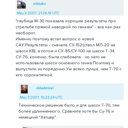
mfdukn
May 2 2007, 21:26:19 UTC
"гаубица М-30 показала хорошие результаты при
стрельбе прямой наводкой по танкам" - все как раз
наоборот.
Именно поэтому встал вопрос о новой
САУ.Результаты - сначала СУ-152(ствол МЛ-20 на
шасси КВ), а потом и СУ-85/СУ-100 на шасси Т-34.
СУ-76, конечно, была слабовата - но зато не
использовала шасси основного танка.Поэтому и
выпустили их порядочно.Уж всяко лучше, чем Т-70 с
его сорокапяткой.
oldadmiral
May 3 2007, 10:23:24 UTC
Техническое решение было и для шасси Т-70, тем
более удлинненного. Сравните хотя бы Су-76 и
немецкий "Хетцер".