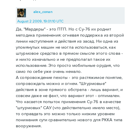
alex_conan
August 2 2009, 19:01:10 UTC
Да, "Мардеры" - это ПТП. Но с Су-76 их роднит
методика применения: огневая поддержка из второй
линии наступления и действия из засад. Ни одна из
упомянутых машин не могла использоваться, как
штурмовое средство в прямом смысле этого слова -
и никто изначально и не предполагал такое их
использование. Это просто мобильные орудия, что
само по себе уже очень немало.
А сопровождение пехоты - это растяжимое понятие,
сопровождать можно и огнем. "Штурмовые"
действия в зоне прямого обстрела - лишь вариант, и
совсем даже не факт, что вариант этот - оптимален.
Что касается попыток применения Су-76 в качестве
"штурмовых" САУ (что действительно имело место),
то оправдать это можно только низким уровнем
понимания сути сравнительно нового для РККА типа
вооружения.