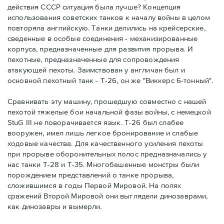
действия СССР ситуация была лучше? Концепция
использования советских танков к началу войны в целом
повторяла английскую. Танки делились на крейсерские,
сведенные в особые соединения - механизированные
корпуса, предназначенные для развития прорыва. И
пехотные, предназначенные для сопровождения
атакующей пехоты. Заимствован у англичан был и
основной пехотный танк - Т-26, он же "Виккерс 6-тонный".
Сравнивать эту машину, прошедшую совместно с нашей
пехотой тяжелые бои начальной фазы войны, с немецкой
StuG III не поворачивается язык. Т-26 был слабее
вооружен, имел лишь легкое бронирование и слабые
ходовые качества. Для качественного усиления пехоты
при прорыве оборонительных полос предназначались у
нас танки Т-28 и Т-35. Многобашенные монстры были
порождением представлений о танке прорыва,
сложившимся в годы Первой Мировой. На полях
сражений Второй Мировой они выглядели динозаврами,
как динозавры и вымерли.