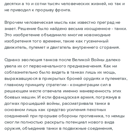
десятки а то и сотни тысяч человеческих жизней, но так и
не приводил к прорыву фронта.
Впрочем человеческая мысль как известно преград не
знает. Решение было найдено весьма изощренное - танки.
Это изобретение объединило многие новомодные
изобретения того времени, такие как гусеничный
движитель, пулемет и двигатель внутреннего сгорания.
Однако эволюция танков после Великой Войны далеко
увела их от первоначального предназначения. Как ни
соблазнительно было видеть в танках лишь их мощь,
выражавшуюся в прикрытых броней орудиях и пулеметах,
главному принципу стратегии - концентрации сил в
решающем месте отвечала именно маневренность этих
боевых машин. И если французская армия, погрязнув в
догмах прошедшей войны, рассматривала танки в
основном лишь как средство усиления пехотных
соединений при прорыве обороны противника, то немцы
смогли полностью раскрыть потенциал нового вида
оружия, объединив танки в подвижные соединения,