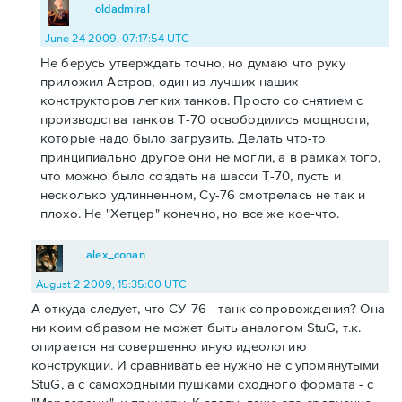
oldadmiral
June 24 2009, 07:17:54 UTC
Не берусь утверждать точно, но думаю что руку
приложил Астров, один из лучших наших
конструкторов легких танков. Просто со снятием с
производства танков Т-70 освободились мощности,
которые надо было загрузить. Делать что-то
принципиально другое они не могли, а в рамках того,
что можно было создать на шасси Т-70, пусть и
несколько удлинненном, Су-76 смотрелась не так и
плохо. Не "Хетцер" конечно, но все же кое-что.
alex_conan
August 2 2009, 15:35:00 UTC
А откуда следует, что СУ-76 - танк сопровождения? Она
ни коим образом не может быть аналогом StuG, т.к.
опирается на совершенно иную идеологию
конструкции. И сравнивать ее нужно не с упомянутыми
StuG, а с самоходными пушками сходного формата - с