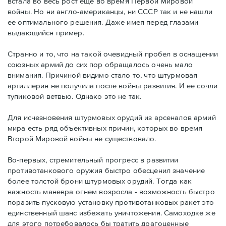
встала во весь рост еще во время Первой Мировой
войны. Но ни англо-американцы, ни СССР так и не нашли
ее оптимального решения. Даже имея перед глазами
выдающийся пример.
Странно и то, что на такой очевидный пробел в оснащении
союзных армий до сих пор обращалось очень мало
внимания. Причиной видимо стало то, что штурмовая
артиллерия не получила после войны развития. И ее сочли
тупиковой ветвью. Однако это не так.
Для исчезновения штурмовых орудий из арсеналов армий
мира есть ряд объективных причин, которых во время
Второй Мировой войны не существовало.
Во-первых, стремительный прогресс в развитии
противотанкового оружия быстро обесценил значение
более толстой брони штурмовых орудий. Тогда как
важность маневра огнем возросла - возможность быстро
поразить пусковую установку противотанковых ракет это
единственный шанс избежать уничтожения. Самоходке же
для этого потребовалось бы тратить драгоценные