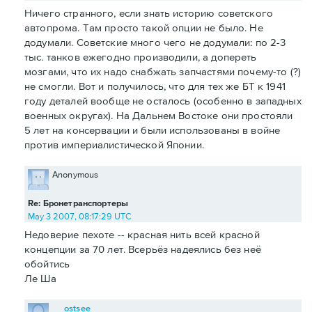
Ничего странного, если знать историю советского
автопрома. Там просто такой опции не было. Не
додумали. Советские много чего не додумали: по 2-3
тыс. танков ежегодно производили, а допереть
мозгами, что их надо снабжать запчастями почему-то (?)
не смогли. Вот и получилось, что для тех же БТ к 1941
году деталей вообще не осталось (особенно в западных
военных округах). На Дальнем Востоке они простояли
5 лет на консервации и были использованы в войне
против империалистической Японии.
Anonymous
Re: Бронетранспортеры
May 3 2007, 08:17:29 UTC
Недоверие пехоте -- красная нить всей красной
концепции за 70 лет. Всерьёз надеялись без неё
обойтись
Ле Ша
ostsee