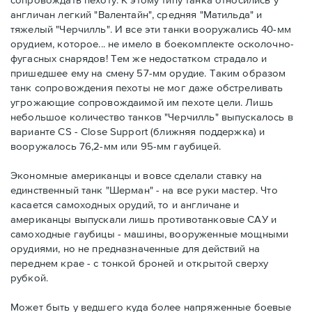
англичан легкий "Валентайн", средняя "Матильда" и
тяжелый "Черчилль". И все эти танки вооружались 40-мм
орудием, которое... не имело в боекомплекте осколочно-
фугасных снарядов! Тем же недостатком страдало и
пришедшее ему на смену 57-мм орудие. Таким образом
танк сопровождения пехоты не мог даже обстреливать
угрожающие сопровождаимой им пехоте цели. Лишь
небольшое количество танков "Черчилль" выпускалось в
варианте CS - Close Support (ближняя поддержка) и
вооружалось 76,2-мм или 95-мм гаубицей.
Экономные американцы и вовсе сделали ставку на
единственный танк "Шерман" - на все руки мастер. Что
касается самоходных орудий, то и англичане и
американцы выпускали лишь противотанковые САУ и
самоходные гаубицы - машины, вооруженные мощными
орудиями, но не предназначенные для действий на
переднем крае - с тонкой броней и открытой сверху
рубкой.
Может быть у ведшего куда более напряженные боевые