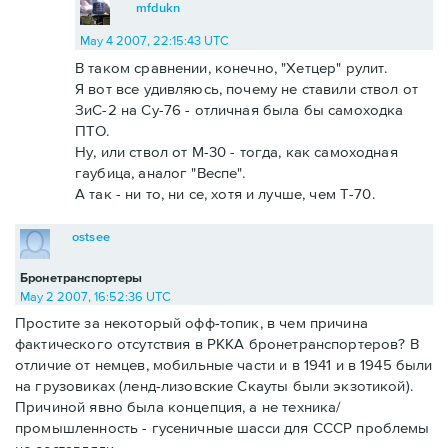
mfdukn
May 4 2007, 22:15:43 UTC
В таком сравнении, конечно, "Хетцер" рулит.
Я вот все удивляюсь, почему не ставили ствол от
ЗиС-2 на Су-76 - отличная была бы самоходка
ПТО.
Ну, или ствол от М-30 - тогда, как самоходная
гаубица, аналог "Веспе".
А так - ни то, ни се, хотя и лучше, чем Т-70.
ostsee
Бронетранспортеры
May 2 2007, 16:52:36 UTC
Простите за некоторый офф-топик, в чем причина
фактического отсутствия в РККА бронетранспортеров? В
отличие от немцев, мобильные части и в 1941 и в 1945 были
на грузовиках (ленд-лизовские Скауты были экзотикой).
Причиной явно была концепция, а не техника/
промышленность - гусеничные шасси для СССР проблемы