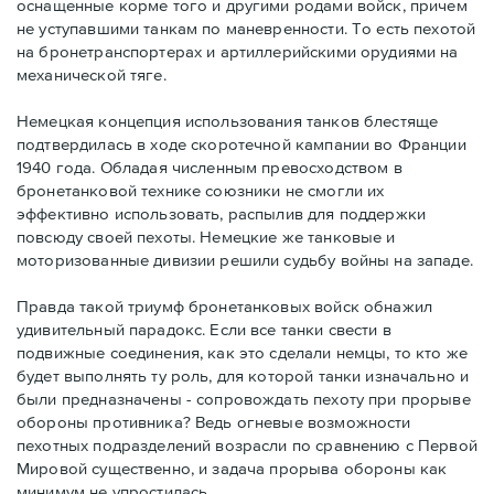
оснащенные корме того и другими родами войск, причем
не уступавшими танкам по маневренности. То есть пехотой
на бронетранспортерах и артиллерийскими орудиями на
механической тяге.
Немецкая концепция использования танков блестяще
подтвердилась в ходе скоротечной кампании во Франции
1940 года. Обладая численным превосходством в
бронетанковой технике союзники не смогли их
эффективно использовать, распылив для поддержки
повсюду своей пехоты. Немецкие же танковые и
моторизованные дивизии решили судьбу войны на западе.
Правда такой триумф бронетанковых войск обнажил
удивительный парадокс. Если все танки свести в
подвижные соединения, как это сделали немцы, то кто же
будет выполнять ту роль, для которой танки изначально и
были предназначены - сопровождать пехоту при прорыве
обороны противника? Ведь огневые возможности
пехотных подразделений возрасли по сравнению с Первой
Мировой существенно, и задача прорыва обороны как
минимум не упростилась.