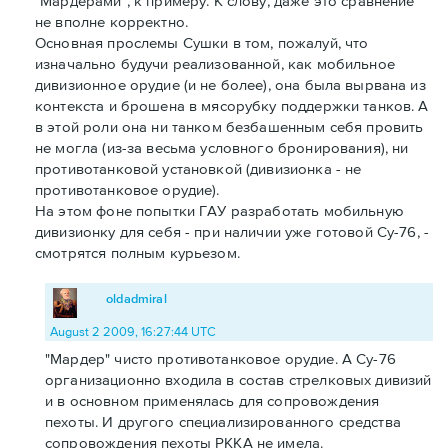
"Мардерами", к примеру. К слову, даже это сравнение
не вполне корректно.
Основная прослемы Сушки в том, пожалуй, что
изначально будучи реализованной, как мобильное
дивизионное орудие (и не более), она была вырвана из
контекста и брошена в мясорубку поддержки танков. А
в этой роли она ни танком безбашенным себя провить
не могла (из-за весьма условного бронирования), ни
противотанковой установкой (дивизионка - не
противотанковое орудие).
На этом фоне попытки ГАУ разработать мобильную
дивизионку для себя - при наличии уже готовой Су-76, -
смотрятся полным курьезом.
oldadmiral
August 2 2009, 16:27:44 UTC
"Мардер" чисто противотанковое орудие. А Су-76
организационно входила в состав стрелковых дивизий
и в основном применялась для сопровождения
пехоты. И другого специализированного средства
сопровождения пехоты РККА не имела.