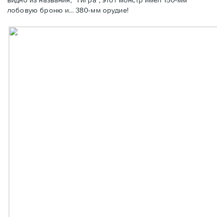
лобовую броню и... 380-мм орудие!