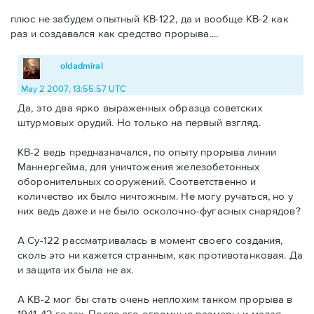
плюс не забудем опытный КВ-122, да и вообще КВ-2 как
раз и создавался как средство прорыва....
oldadmiral
May 2 2007, 13:55:57 UTC
Да, это два ярко выраженных образца советских
штурмовых орудий. Но только на первый взгляд.
КВ-2 ведь предназначался, по опыту прорыва линии
Маннергейма, для уничтожения железобетонных
оборонительных сооружений. Соответственно и
количество их было ничтожным. Не могу ручаться, но у
них ведь даже и не было осколочно-фугасных снарядов?
А Су-122 рассматривалась в момент своего создания,
сколь это ни кажется странным, как противотанковая. Да
и защита их была не ах.
А КВ-2 мог бы стать очень неплохим танком прорыва в
1941-42 годах. После его огромные размеры и малая