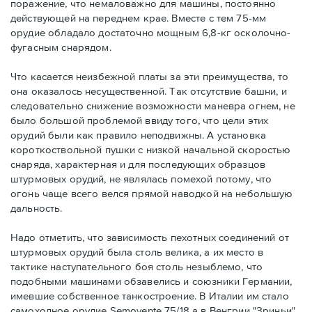
поражение, что немаловажно для машины, постоянно
действующей на переднем крае. Вместе с тем 75-мм
орудие обладало достаточно мощным 6,8-кг осколочно-
фугасным снарядом.
Что касается неизбежной платы за эти преимущества, то
она оказалось несущественной. Так отсутствие башни, и
следовательно снижение возможности маневра огнем, не
было большой проблемой ввиду того, что цели этих
орудий были как правило неподвижны. А установка
короткоствольной пушки с низкой начальной скоростью
снаряда, характерная и для последующих образцов
штурмовых орудий, не являлась помехой потому, что
огонь чаще всего велся прямой наводкой на небольшую
дальность.
Надо отметить, что зависимость пехотных соединений от
штурмовых орудий была столь велика, а их место в
тактике наступательного боя столь незыблемо, что
подобными машинами обзавелись и союзники Германии,
имевшие собственное танкостроение. В Италии им стало
самоходное орудие Semovente 75/18 а в Венгрии "Зриньи".