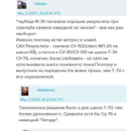
mfdukn
May 2 2007, 21:26:19 UTC
"гаубица М-30 показала хорошие результаты при
стрельбе прямой наводкой по танкам" - все как раз
наоборот.
Именно поэтому встал вопрос о новой
САУ.Результаты - сначала СУ-152(ствол МЛ-20 на
шасси КВ), а потом и СУ-85/СУ-100 на шасси Т-34.
СУ-76, конечно, была слабовата - но зато не
использовала шасси основного танка.Поэтому и
выпустили их порядочно.Уж всяко лучше, чем Т-70 с
его сорокапяткой.
oldadmiral
May 3 2007, 10:23:24 UTC
Техническое решение было и для шасси Т-70, тем
более удлинненного. Сравните хотя бы Су-76 и
немецкий "Хетцер".