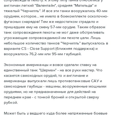
англичан легкий "Валентайн", средняя "Матильда" и
тяжелый "Черчилль". И все эти танки вооружались 40-мм
орудием, которое... не имело в боекомплекте осколочно-
фугасных снарядов! Тем же недостатком страдало и
пришедшее ему на смену 57-мм орудие. Таким образом
танк сопровождения пехоты не мог даже обстреливать
угрожающие сопровождаимой им пехоте цели. Лишь
небольшое количество танков "Черчилль" выпускалось в
варианте CS - Close Support (ближняя поддержка) и
вооружалось 76,2-мм или 95-мм гаубицей.
Экономные американцы и вовсе сделали ставку на
единственный танк "Шерман" - на все руки мастер. Что
касается самоходных орудий, то и англичане и
американцы выпускали лишь противотанковые САУ и
самоходные гаубицы - машины, вооруженные мощными
орудиями, но не предназначенные для действий на
переднем крае - с тонкой броней и открытой сверху
рубкой.
Может быть у ведшего куда более напряженные боевые