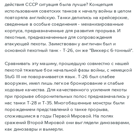
действия СССР ситуация была лучше? Концепция
использования советских танков к началу войны в целом
повторяла английскую. Танки делились на крейсерские,
сведенные в особые соединения - механизированные
корпуса, предназначенные для развития прорыва. И
пехотные, предназначенные для сопровождения
атакующей пехоты. Заимствован у англичан был и
основной пехотный танк - Т-26, он же "Виккерс 6-тонный".
Сравнивать эту машину, прошедшую совместно с нашей
пехотой тяжелые бои начальной фазы войны, с немецкой
StuG III не поворачивается язык. Т-26 был слабее
вооружен, имел лишь легкое бронирование и слабые
ходовые качества. Для качественного усиления пехоты
при прорыве оборонительных полос предназначались у
нас танки Т-28 и Т-35. Многобашенные монстры были
порождением представлений о танке прорыва,
сложившимся в годы Первой Мировой. На полях
сражений Второй Мировой они выглядели динозаврами,
как динозавры и вымерли.