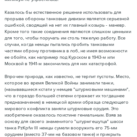
Казалось бы естественное решение использовать для
прорыва обороны танковые дивизии является серьезной
ошибкой, сводящей на нет их главный козырь - маневр.
Кроме того такие соединения являются слишком ценными
для того, чтобы поручать им столь тяжелую работу. Все
случаи, когда немцы пытались пробить танковыми
частями оброну противника в лоб, не имея возможности
ее обойти, как например под Курском в 1943-м или
Москвой в 1941-м закончились для них катастрофой.
Впрочем природа, как известно, не терпит пустоты. Место,
которое во время Великой Войны занимали танки,
(называвшиеся кстати у немцев "штурмовыми машинами",
что в гораздо большей степени отражает их тогдашнее
предназначение) в немецкой армии образца следующего
мирового конфликта заняли штурмовые орудия. Это
изобретение оказалось поистине гениальным. Взяв за
основу для своего знаменитого "штурмгешутца" шасси
танка PzKpfw III немцы сумели вооружить его 75-мм
орудием (вместо 37-мм на базовом танке) и прикрыть