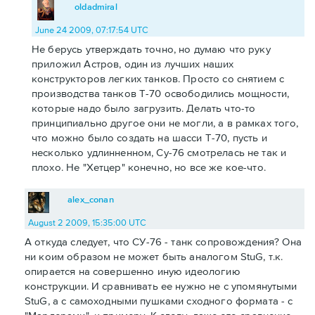
oldadmiral
June 24 2009, 07:17:54 UTC
Не берусь утверждать точно, но думаю что руку
приложил Астров, один из лучших наших
конструкторов легких танков. Просто со снятием с
производства танков Т-70 освободились мощности,
которые надо было загрузить. Делать что-то
принципиально другое они не могли, а в рамках того,
что можно было создать на шасси Т-70, пусть и
несколько удлинненном, Су-76 смотрелась не так и
плохо. Не "Хетцер" конечно, но все же кое-что.
alex_conan
August 2 2009, 15:35:00 UTC
А откуда следует, что СУ-76 - танк сопровождения? Она
ни коим образом не может быть аналогом StuG, т.к.
опирается на совершенно иную идеологию
конструкции. И сравнивать ее нужно не с упомянутыми
StuG, а с самоходными пушками сходного формата - с