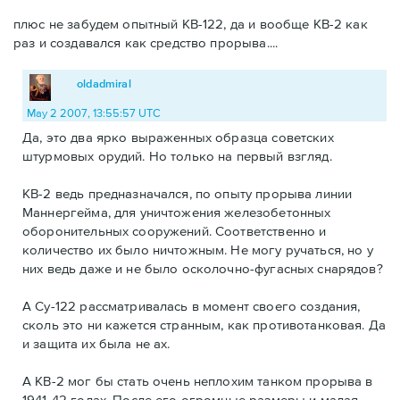
плюс не забудем опытный КВ-122, да и вообще КВ-2 как
раз и создавался как средство прорыва....
oldadmiral
May 2 2007, 13:55:57 UTC
Да, это два ярко выраженных образца советских
штурмовых орудий. Но только на первый взгляд.
КВ-2 ведь предназначался, по опыту прорыва линии
Маннергейма, для уничтожения железобетонных
оборонительных сооружений. Соответственно и
количество их было ничтожным. Не могу ручаться, но у
них ведь даже и не было осколочно-фугасных снарядов?
А Су-122 рассматривалась в момент своего создания,
сколь это ни кажется странным, как противотанковая. Да
и защита их была не ах.
А КВ-2 мог бы стать очень неплохим танком прорыва в
1941-42 годах. После его огромные размеры и малая