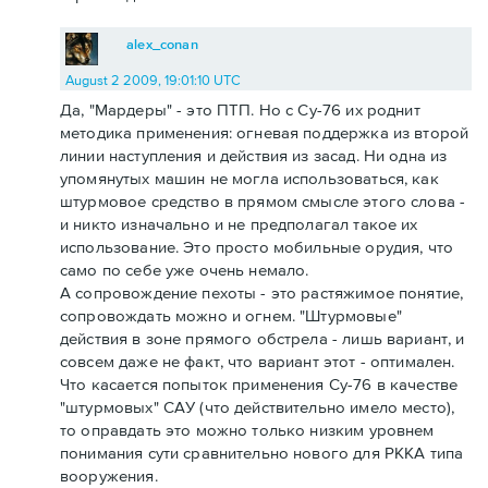
alex_conan
August 2 2009, 19:01:10 UTC
Да, "Мардеры" - это ПТП. Но с Су-76 их роднит
методика применения: огневая поддержка из второй
линии наступления и действия из засад. Ни одна из
упомянутых машин не могла использоваться, как
штурмовое средство в прямом смысле этого слова -
и никто изначально и не предполагал такое их
использование. Это просто мобильные орудия, что
само по себе уже очень немало.
А сопровождение пехоты - это растяжимое понятие,
сопровождать можно и огнем. "Штурмовые"
действия в зоне прямого обстрела - лишь вариант, и
совсем даже не факт, что вариант этот - оптимален.
Что касается попыток применения Су-76 в качестве
"штурмовых" САУ (что действительно имело место),
то оправдать это можно только низким уровнем
понимания сути сравнительно нового для РККА типа
вооружения.