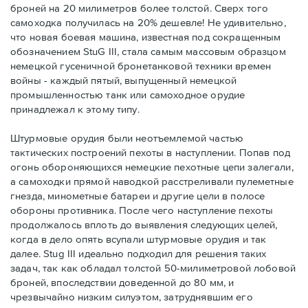
броней на 20 милиметров более толстой. Сверх того
самоходка получилась на 20% дешевле! Не удивительно,
что новая боевая машина, известная под сокращенным
обозначением StuG III, стала самым массовым образцом
немецкой гусеничной бронетанковой техники времен
войны - каждый пятый, выпущенный немецкой
промышленностью танк или самоходное орудие
принадлежал к этому типу.
Штурмовые орудия были неотъемлемой частью
тактических построений пехоты в наступлении. Попав под
огонь обороняющихся немецкие пехотные цепи залегали,
а самоходки прямой наводкой расстреливали пулеметные
гнезда, минометные батареи и другие цели в полосе
обороны противника. После чего наступление пехоты
продолжалось вплоть до выявления следующих целей,
когда в дело опять всупали штурмовые орудия и так
далее. Stug III идеально подходил для решения таких
задач, так как обладал толстой 50-милиметровой лобовой
броней, впоследствии доведенной до 80 мм, и
чрезвычайно низким силуэтом, затруднявшим его