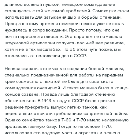
длинноствольной пушкой, немецкое командование
столкнулось с той же самой проблемой. Самоходки стали
использовать для затыкания дыр и борьбы с танками.
Правда к этому времени немецкая пехота уже не столь
нуждалась в сопровождении. Просто потому, что она
почти перестала атаковать. Это впрочем не помешало
штурмовой артиллерии получить дальнейшее развитие,
хотя и не в тех масштабах. Но об этом чуть позже, мы
отвлеклись от положения дел в СССР.
Нельзя сказать, что мысль о создании боевой машины,
специально предназначенной для работы на переднем
крае совместно с пехотой не была для советского
командования очевидной. И такая машина была в конце-
концов создана. Правда лишь благодаря стечению
обстоятельств. В 1943-м году в СССР было принято
решение прекратить выпуск легких танков, как
переставших отвечать требованиям современной войны.
Однако семейство танков Т-60 и Т-70 имело налаженную
производственную базу. Тогда то на основе Т-70,
использовав его ходовую часть и агрегаты и решено