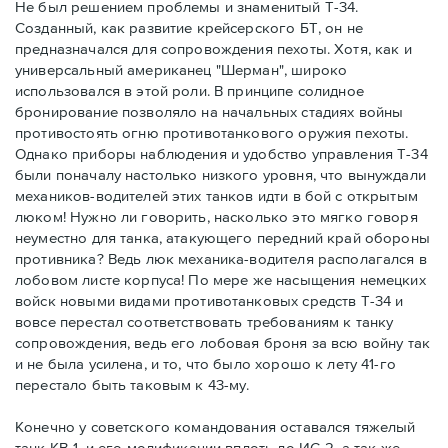
Не был решением проблемы и знаменитый Т-34.
Созданный, как развитие крейсерского БТ, он не
предназначался для сопровождения пехоты. Хотя, как и
универсальный американец "Шерман", широко
использовался в этой роли. В принципе солидное
бронирование позволяло на начальных стадиях войны
противостоять огню противотанкового оружия пехоты.
Однако приборы наблюдения и удобство управления Т-34
были поначалу настолько низкого уровня, что вынуждали
механиков-водителей этих танков идти в бой с открытым
люком! Нужно ли говорить, насколько это мягко говоря
неуместно для танка, атакующего передний край обороны
противника? Ведь люк механика-водителя располагался в
лобовом листе корпуса! По мере же насыщения немецких
войск новыми видами противотанковых средств Т-34 и
вовсе перестал соответствовать требованиям к танку
сопровождения, ведь его лобовая броня за всю войну так
и не была усилена, и то, что было хорошо к лету 41-го
перестало быть таковым к 43-му.
Конечно у советского командования оставался тяжелый
танк КВ-1, и его модификации вплоть до ИС-2, а так же