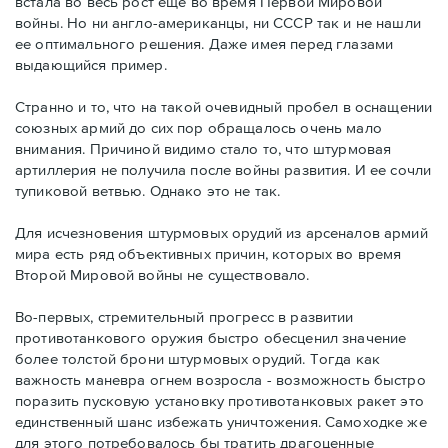
встала во весь рост еще во время Первой Мировой
войны. Но ни англо-американцы, ни СССР так и не нашли
ее оптимального решения. Даже имея перед глазами
выдающийся пример.
Странно и то, что на такой очевидный пробел в оснащении
союзных армий до сих пор обращалось очень мало
внимания. Причиной видимо стало то, что штурмовая
артиллерия не получила после войны развития. И ее сочли
тупиковой ветвью. Однако это не так.
Для исчезновения штурмовых орудий из арсеналов армий
мира есть ряд объективных причин, которых во время
Второй Мировой войны не существовало.
Во-первых, стремительный прогресс в развитии
противотанкового оружия быстро обесценил значение
более толстой брони штурмовых орудий. Тогда как
важность маневра огнем возросла - возможность быстро
поразить пусковую установку противотанковых ракет это
единственный шанс избежать уничтожения. Самоходке же
для этого потребовалось бы тратить драгоценные