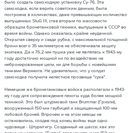
было создать самоходную установку Су-76. Эта
самоходка, если верить советским данным, была
построена в количествах, даже превышающих количество
выпущенных StuG III, став вторым по массовости
образцом бронетанковой техники, выпущеным в СССР во
время войны. Однако оказалась крайне неудачной.
Открытая сверху и сзади рубка, с максимальной толщиной
брони всего 35 милиметров не обеспечивала защиту
экипажа. Да и 76,2-мм пушка уже не являлась к 1943-му
году достаточно мощной ни по воздействию на
небронированные цели, ни для борьбы с новейшими
танками Вермахта. Не удивительно, что у солдат
самоходка получила нелестное прозвище "сука".
Немецкие же бронетанковые войска располагали к 1943-
му году для сопровождения пехоты куда более мощной
техникой. Это был штурмовой танк Brummar (Гризли),
вооруженный 150-мм гаубицей и защищенный 100-мм
лобовой броней. Впрочем и на этом немцы не
остановились, создав под конец войны еще одно
чудовище - Штурмтигр. Созданный на шасси, как это
видно из названия, "Тигра", этот монстр имел 150-мм