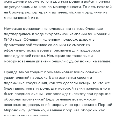
оснащенные корме того и другими родами войск, причем
не уступавшими танкам по маневренности. То есть пехотой
на бронетранспортерах и артиллерийскими орудиями на
механической тяге.
Немецкая концепция использования танков блестяще
подтвердилась в ходе скоротечной кампании во Франции
1940 года. Обладая численным превосходством в
бронетанковой технике союзники не смогли их
эффективно использовать, распылив для поддержки
повсюду своей пехоты. Немецкие же танковые и
моторизованные дивизии решили судьбу войны на западе.
Правда такой триумф бронетанковых войск обнажил
удивительный парадокс. Если все танки свести в
подвижные соединения, как это сделали немцы, то кто же
будет выполнять ту роль, для которой танки изначально и
были предназначены - сопровождать пехоту при прорыве
обороны противника? Ведь огневые возможности
пехотных подразделений возрасли по сравнению с Первой
Мировой существенно, и задача прорыва обороны как
минимум не упростилась.