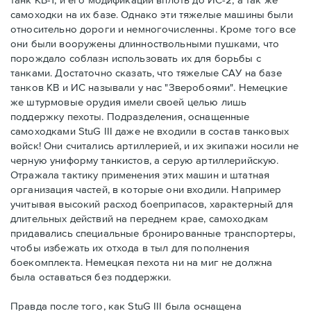
самоходки на их базе. Однако эти тяжелые машины были
относительно дороги и немногочисленны. Кроме того все
они были вооружены длинноствольными пушками, что
порождало соблазн использовать их для борьбы с
танками. Достаточно сказать, что тяжелые САУ на базе
танков КВ и ИС называли у нас "Зверобоями". Немецкие
же штурмовые орудия имели своей целью лишь
поддержку пехоты. Подразделения, оснащенные
самоходками StuG III даже не входили в состав танковых
войск! Они считались артиллерией, и их экипажи носили не
черную униформу танкистов, а серую артиллерийскую.
Отражала тактику применения этих машин и штатная
организация частей, в которые они входили. Например
учитывая высокий расход боеприпасов, характерный для
длительных действий на переднем крае, самоходкам
придавались специальные бронированные транспортеры,
чтобы избежать их отхода в тыл для пополнения
боекомплекта. Немецкая пехота ни на миг не должна
была оставаться без поддержки.
Правда после того, как StuG III была оснащена