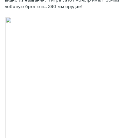
лобовую броню и... 380-мм орудие!