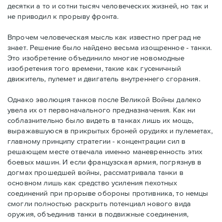
десятки а то и сотни тысяч человеческих жизней, но так и
не приводил к прорыву фронта.
Впрочем человеческая мысль как известно преград не
знает. Решение было найдено весьма изощренное - танки.
Это изобретение объединило многие новомодные
изобретения того времени, такие как гусеничный
движитель, пулемет и двигатель внутреннего сгорания.
Однако эволюция танков после Великой Войны далеко
увела их от первоначального предназначения. Как ни
соблазнительно было видеть в танках лишь их мощь,
выражавшуюся в прикрытых броней орудиях и пулеметах,
главному принципу стратегии - концентрации сил в
решающем месте отвечала именно маневренность этих
боевых машин. И если французская армия, погрязнув в
догмах прошедшей войны, рассматривала танки в
основном лишь как средство усиления пехотных
соединений при прорыве обороны противника, то немцы
смогли полностью раскрыть потенциал нового вида
оружия, объединив танки в подвижные соединения,