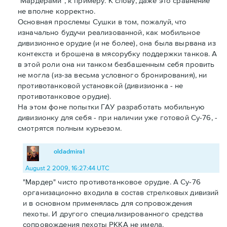
"Мардерами", к примеру. К слову, даже это сравнение
не вполне корректно.
Основная прослемы Сушки в том, пожалуй, что
изначально будучи реализованной, как мобильное
дивизионное орудие (и не более), она была вырвана из
контекста и брошена в мясорубку поддержки танков. А
в этой роли она ни танком безбашенным себя провить
не могла (из-за весьма условного бронирования), ни
противотанковой установкой (дивизионка - не
противотанковое орудие).
На этом фоне попытки ГАУ разработать мобильную
дивизионку для себя - при наличии уже готовой Су-76, -
смотрятся полным курьезом.
oldadmiral
August 2 2009, 16:27:44 UTC
"Мардер" чисто противотанковое орудие. А Су-76
организационно входила в состав стрелковых дивизий
и в основном применялась для сопровождения
пехоты. И другого специализированного средства
сопровождения пехоты РККА не имела.