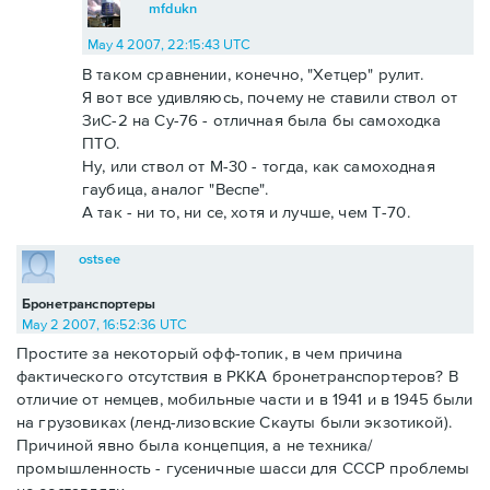
mfdukn
May 4 2007, 22:15:43 UTC
В таком сравнении, конечно, "Хетцер" рулит.
Я вот все удивляюсь, почему не ставили ствол от
ЗиС-2 на Су-76 - отличная была бы самоходка
ПТО.
Ну, или ствол от М-30 - тогда, как самоходная
гаубица, аналог "Веспе".
А так - ни то, ни се, хотя и лучше, чем Т-70.
ostsee
Бронетранспортеры
May 2 2007, 16:52:36 UTC
Простите за некоторый офф-топик, в чем причина
фактического отсутствия в РККА бронетранспортеров? В
отличие от немцев, мобильные части и в 1941 и в 1945 были
на грузовиках (ленд-лизовские Скауты были экзотикой).
Причиной явно была концепция, а не техника/
промышленность - гусеничные шасси для СССР проблемы