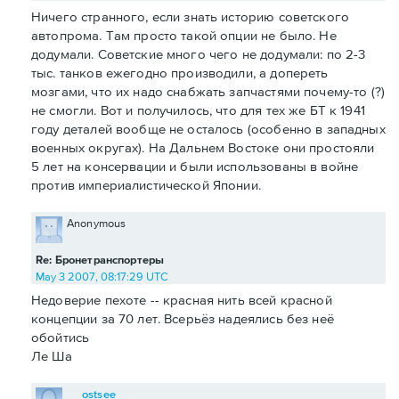
Ничего странного, если знать историю советского
автопрома. Там просто такой опции не было. Не
додумали. Советские много чего не додумали: по 2-3
тыс. танков ежегодно производили, а допереть
мозгами, что их надо снабжать запчастями почему-то (?)
не смогли. Вот и получилось, что для тех же БТ к 1941
году деталей вообще не осталось (особенно в западных
военных округах). На Дальнем Востоке они простояли
5 лет на консервации и были использованы в войне
против империалистической Японии.
Anonymous
Re: Бронетранспортеры
May 3 2007, 08:17:29 UTC
Недоверие пехоте -- красная нить всей красной
концепции за 70 лет. Всерьёз надеялись без неё
обойтись
Ле Ша
ostsee