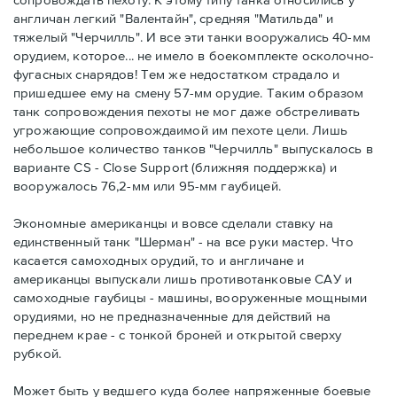
англичан легкий "Валентайн", средняя "Матильда" и
тяжелый "Черчилль". И все эти танки вооружались 40-мм
орудием, которое... не имело в боекомплекте осколочно-
фугасных снарядов! Тем же недостатком страдало и
пришедшее ему на смену 57-мм орудие. Таким образом
танк сопровождения пехоты не мог даже обстреливать
угрожающие сопровождаимой им пехоте цели. Лишь
небольшое количество танков "Черчилль" выпускалось в
варианте CS - Close Support (ближняя поддержка) и
вооружалось 76,2-мм или 95-мм гаубицей.
Экономные американцы и вовсе сделали ставку на
единственный танк "Шерман" - на все руки мастер. Что
касается самоходных орудий, то и англичане и
американцы выпускали лишь противотанковые САУ и
самоходные гаубицы - машины, вооруженные мощными
орудиями, но не предназначенные для действий на
переднем крае - с тонкой броней и открытой сверху
рубкой.
Может быть у ведшего куда более напряженные боевые