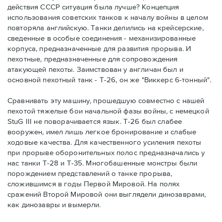
действия СССР ситуация была лучше? Концепция
использования советских танков к началу войны в целом
повторяла английскую. Танки делились на крейсерские,
сведенные в особые соединения - механизированные
корпуса, предназначенные для развития прорыва. И
пехотные, предназначенные для сопровождения
атакующей пехоты. Заимствован у англичан был и
основной пехотный танк - Т-26, он же "Виккерс 6-тонный".
Сравнивать эту машину, прошедшую совместно с нашей
пехотой тяжелые бои начальной фазы войны, с немецкой
StuG III не поворачивается язык. Т-26 был слабее
вооружен, имел лишь легкое бронирование и слабые
ходовые качества. Для качественного усиления пехоты
при прорыве оборонительных полос предназначались у
нас танки Т-28 и Т-35. Многобашенные монстры были
порождением представлений о танке прорыва,
сложившимся в годы Первой Мировой. На полях
сражений Второй Мировой они выглядели динозаврами,
как динозавры и вымерли.