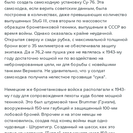
было создать самоходную установку Су-76. Эта
самоходка, если верить советским данным, была
построена в количествах, даже превышающих количество
выпущенных StuG III, став вторым по массовости
образцом бронетанковой техники, выпущеным в СССР во
время войны. Однако оказалась крайне неудачной.
Открытая сверху и сзади рубка, с максимальной толщиной
брони всего 35 милиметров не обеспечивала защиту
экипажа. Да и 76,2-мм пушка уже не являлась к 1943-му
году достаточно мощной ни по воздействию на
небронированные цели, ни для борьбы с новейшими
танками Вермахта. Не удивительно, что у солдат
самоходка получила нелестное прозвище "сука".
Немецкие же бронетанковые войска располагали к 1943-
му году для сопровождения пехоты куда более мощной
техникой. Это был штурмовой танк Brummar (Гризли),
вооруженный 150-мм гаубицей и защищенный 100-мм
лобовой броней. Впрочем и на этом немцы не
остановились, создав под конец войны еще одно
чудовище - Штурмтигр. Созданный на шасси, как это
видно из названия, "Тигра", этот монстр имел 150-мм