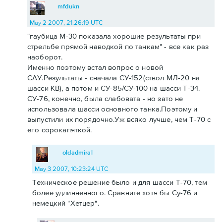
mfdukn
May 2 2007, 21:26:19 UTC
"гаубица М-30 показала хорошие результаты при
стрельбе прямой наводкой по танкам" - все как раз
наоборот.
Именно поэтому встал вопрос о новой
САУ.Результаты - сначала СУ-152(ствол МЛ-20 на
шасси КВ), а потом и СУ-85/СУ-100 на шасси Т-34.
СУ-76, конечно, была слабовата - но зато не
использовала шасси основного танка.Поэтому и
выпустили их порядочно.Уж всяко лучше, чем Т-70 с
его сорокапяткой.
oldadmiral
May 3 2007, 10:23:24 UTC
Техническое решение было и для шасси Т-70, тем
более удлинненного. Сравните хотя бы Су-76 и
немецкий "Хетцер".