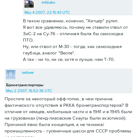
mfdukn
May 4 2007, 22:15:43 UTC
В таком сравнении, конечно, "Хетцер" рулит.
Я вот все удивляюсь, почему не ставили ствол от
ЗиС-2 на Су-76 - отличная была бы самоходка
ПТО.
Ну, или ствол от М-30 - тогда, как самоходная
гаубица, аналог "Веспе".
А так - ни то, ни се, хотя и лучше, чем Т-70.
ostsee
Бронетранспортеры
May 2 2007, 16:52:36 UTC
Простите за некоторый офф-топик, в чем причина
фактического отсутствия в РККА бронетранспортеров? В
отличие от немцев, мобильные части и в 1941 и в 1945 были
на грузовиках (ленд-лизовские Скауты были экзотикой).
Причиной явно была концепция, а не техника/
промышленность - гусеничные шасси для СССР проблемы