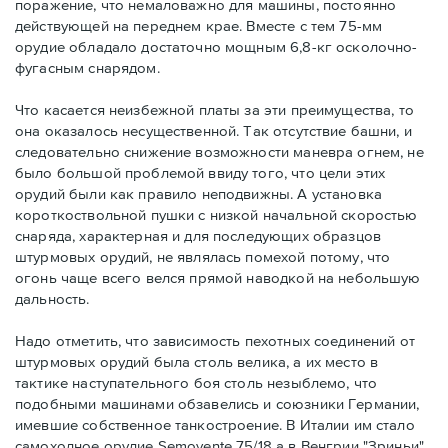
поражение, что немаловажно для машины, постоянно
действующей на переднем крае. Вместе с тем 75-мм
орудие обладало достаточно мощным 6,8-кг осколочно-
фугасным снарядом.
Что касается неизбежной платы за эти преимущества, то
она оказалось несущественной. Так отсутствие башни, и
следовательно снижение возможности маневра огнем, не
было большой проблемой ввиду того, что цели этих
орудий были как правило неподвижны. А установка
короткоствольной пушки с низкой начальной скоростью
снаряда, характерная и для последующих образцов
штурмовых орудий, не являлась помехой потому, что
огонь чаще всего велся прямой наводкой на небольшую
дальность.
Надо отметить, что зависимость пехотных соединений от
штурмовых орудий была столь велика, а их место в
тактике наступательного боя столь незыблемо, что
подобными машинами обзавелись и союзники Германии,
имевшие собственное танкостроение. В Италии им стало
самоходное орудие Semovente 75/18 а в Венгрии "Зриньи".