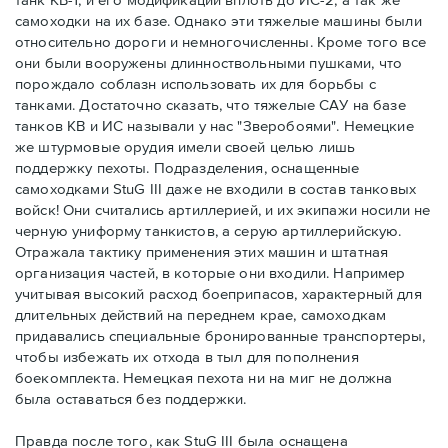
самоходки на их базе. Однако эти тяжелые машины были
относительно дороги и немногочисленны. Кроме того все
они были вооружены длинноствольными пушками, что
порождало соблазн использовать их для борьбы с
танками. Достаточно сказать, что тяжелые САУ на базе
танков КВ и ИС называли у нас "Зверобоями". Немецкие
же штурмовые орудия имели своей целью лишь
поддержку пехоты. Подразделения, оснащенные
самоходками StuG III даже не входили в состав танковых
войск! Они считались артиллерией, и их экипажи носили не
черную униформу танкистов, а серую артиллерийскую.
Отражала тактику применения этих машин и штатная
организация частей, в которые они входили. Например
учитывая высокий расход боеприпасов, характерный для
длительных действий на переднем крае, самоходкам
придавались специальные бронированные транспортеры,
чтобы избежать их отхода в тыл для пополнения
боекомплекта. Немецкая пехота ни на миг не должна
была оставаться без поддержки.
Правда после того, как StuG III была оснащена