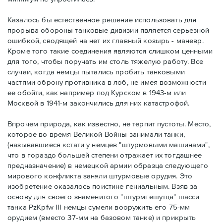
Казалось бы естественное решение использовать для
прорыва обороны танковые дивизии является серьезной
ошибкой, сводящей на нет их главный козырь - маневр.
Кроме того такие соединения являются слишком ценными
для того, чтобы поручать им столь тяжелую работу. Все
случаи, когда немцы пытались пробить танковыми
частями оброну противника в лоб, не имея возможности
ее обойти, как например под Курском в 1943-м или
Москвой в 1941-м закончились для них катастрофой.
Впрочем природа, как известно, не терпит пустоты. Место,
которое во время Великой Войны занимали танки,
(называвшиеся кстати у немцев "штурмовыми машинами",
что в гораздо большей степени отражает их тогдашнее
предназначение) в немецкой армии образца следующего
мирового конфликта заняли штурмовые орудия. Это
изобретение оказалось поистине гениальным. Взяв за
основу для своего знаменитого "штурмгешутца" шасси
танка PzKpfw III немцы сумели вооружить его 75-мм
орудием (вместо 37-мм на базовом танке) и прикрыть