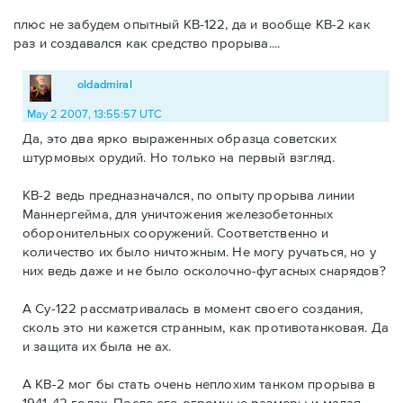
плюс не забудем опытный КВ-122, да и вообще КВ-2 как
раз и создавался как средство прорыва....
oldadmiral
May 2 2007, 13:55:57 UTC
Да, это два ярко выраженных образца советских
штурмовых орудий. Но только на первый взгляд.
КВ-2 ведь предназначался, по опыту прорыва линии
Маннергейма, для уничтожения железобетонных
оборонительных сооружений. Соответственно и
количество их было ничтожным. Не могу ручаться, но у
них ведь даже и не было осколочно-фугасных снарядов?
А Су-122 рассматривалась в момент своего создания,
сколь это ни кажется странным, как противотанковая. Да
и защита их была не ах.
А КВ-2 мог бы стать очень неплохим танком прорыва в
1941-42 годах. После его огромные размеры и малая