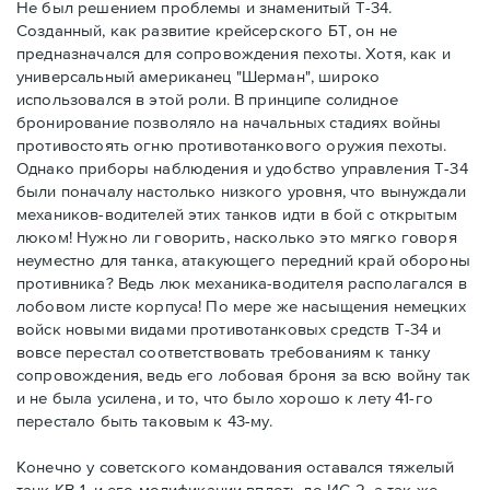
Не был решением проблемы и знаменитый Т-34.
Созданный, как развитие крейсерского БТ, он не
предназначался для сопровождения пехоты. Хотя, как и
универсальный американец "Шерман", широко
использовался в этой роли. В принципе солидное
бронирование позволяло на начальных стадиях войны
противостоять огню противотанкового оружия пехоты.
Однако приборы наблюдения и удобство управления Т-34
были поначалу настолько низкого уровня, что вынуждали
механиков-водителей этих танков идти в бой с открытым
люком! Нужно ли говорить, насколько это мягко говоря
неуместно для танка, атакующего передний край обороны
противника? Ведь люк механика-водителя располагался в
лобовом листе корпуса! По мере же насыщения немецких
войск новыми видами противотанковых средств Т-34 и
вовсе перестал соответствовать требованиям к танку
сопровождения, ведь его лобовая броня за всю войну так
и не была усилена, и то, что было хорошо к лету 41-го
перестало быть таковым к 43-му.
Конечно у советского командования оставался тяжелый
танк КВ-1, и его модификации вплоть до ИС-2, а так же