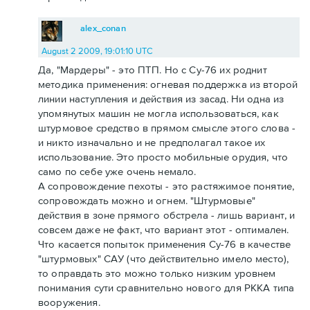
alex_conan
August 2 2009, 19:01:10 UTC
Да, "Мардеры" - это ПТП. Но с Су-76 их роднит
методика применения: огневая поддержка из второй
линии наступления и действия из засад. Ни одна из
упомянутых машин не могла использоваться, как
штурмовое средство в прямом смысле этого слова -
и никто изначально и не предполагал такое их
использование. Это просто мобильные орудия, что
само по себе уже очень немало.
А сопровождение пехоты - это растяжимое понятие,
сопровождать можно и огнем. "Штурмовые"
действия в зоне прямого обстрела - лишь вариант, и
совсем даже не факт, что вариант этот - оптимален.
Что касается попыток применения Су-76 в качестве
"штурмовых" САУ (что действительно имело место),
то оправдать это можно только низким уровнем
понимания сути сравнительно нового для РККА типа
вооружения.