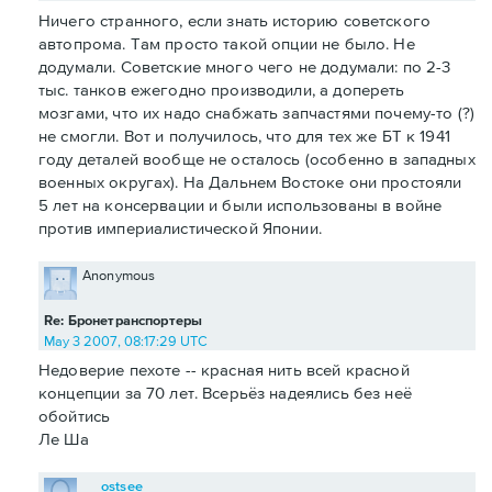
Ничего странного, если знать историю советского
автопрома. Там просто такой опции не было. Не
додумали. Советские много чего не додумали: по 2-3
тыс. танков ежегодно производили, а допереть
мозгами, что их надо снабжать запчастями почему-то (?)
не смогли. Вот и получилось, что для тех же БТ к 1941
году деталей вообще не осталось (особенно в западных
военных округах). На Дальнем Востоке они простояли
5 лет на консервации и были использованы в войне
против империалистической Японии.
Anonymous
Re: Бронетранспортеры
May 3 2007, 08:17:29 UTC
Недоверие пехоте -- красная нить всей красной
концепции за 70 лет. Всерьёз надеялись без неё
обойтись
Ле Ша
ostsee