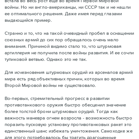
встала во весь рост еще во время Первой Мировой
войны. Но ни англо-американцы, ни СССР так и не нашли
ее оптимального решения. Даже имея перед глазами
выдающийся пример.
Странно и то, что на такой очевидный пробел в оснащении
союзных армий до сих пор обращалось очень мало
внимания. Причиной видимо стало то, что штурмовая
артиллерия не получила после войны развития. И ее сочли
тупиковой ветвью. Однако это не так.
Для исчезновения штурмовых орудий из арсеналов армий
мира есть ряд объективных причин, которых во время
Второй Мировой войны не существовало.
Во-первых, стремительный прогресс в развитии
противотанкового оружия быстро обесценил значение
более толстой брони штурмовых орудий. Тогда как
важность маневра огнем возросла - возможность быстро
поразить пусковую установку противотанковых ракет это
единственный шанс избежать уничтожения. Самоходке же
для этого потребовалось бы тратить драгоценные