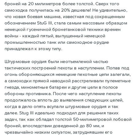
броней на 20 милиметров более толстой. Сверх того
самоходка получилась на 20% дешевле! Не удивительно,
что новая боевая машина, известная под сокращенным
обозначением StuG III, стала самым массовым образцом
немецкой гусеничной бронетанковой техники времен
войны - каждый пятый, выпущенный немецкой
промышленностью танк или самоходное орудие
принадлежал к этому типу.
Штурмовые орудия были неотъемлемой частью
тактических построений пехоты в наступлении. Попав под
огонь обороняющихся немецкие пехотные цепи залегали,
а самоходки прямой наводкой расстреливали пулеметные
гнезда, минометные батареи и другие цели в полосе
обороны противника. После чего наступление пехоты
продолжалось вплоть до выявления следующих целей,
когда в дело опять всупали штурмовые орудия и так
далее. Stug III идеально подходил для решения таких
задач, так как обладал толстой 50-милиметровой лобовой
броней, впоследствии доведенной до 80 мм, и
чрезвычайно низким силуэтом, затруднявшим его