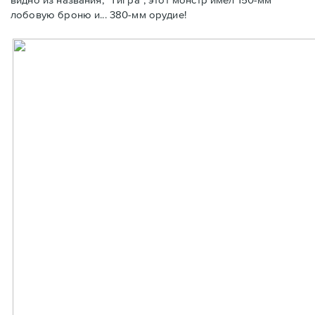
лобовую броню и... 380-мм орудие!