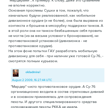
"Мардерами", к примеру. К слову, даже это сравнение
не вполне корректно.
Основная прослемы Сушки в том, пожалуй, что
изначально будучи реализованной, как мобильное
дивизионное орудие (и не более), она была вырвана из
контекста и брошена в мясорубку поддержки танков. А
в этой роли она ни танком безбашенным себя провить
не могла (из-за весьма условного бронирования), ни
противотанковой установкой (дивизионка - не
противотанковое орудие).
На этом фоне попытки ГАУ разработать мобильную
дивизионку для себя - при наличии уже готовой Су-76, -
смотрятся полным курьезом.
oldadmiral
August 2 2009, 16:27:44 UTC
"Мардер" чисто противотанковое орудие. А Су-76
организационно входила в состав стрелковых дивизий
и в основном применялась для сопровождения
пехоты. И другого специализированного средства
сопровождения пехоты РККА не имела.