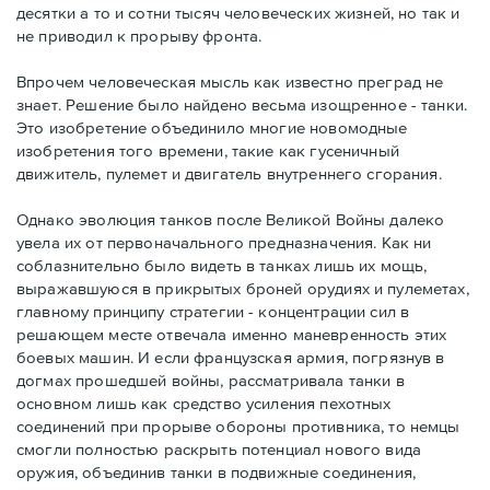
десятки а то и сотни тысяч человеческих жизней, но так и
не приводил к прорыву фронта.
Впрочем человеческая мысль как известно преград не
знает. Решение было найдено весьма изощренное - танки.
Это изобретение объединило многие новомодные
изобретения того времени, такие как гусеничный
движитель, пулемет и двигатель внутреннего сгорания.
Однако эволюция танков после Великой Войны далеко
увела их от первоначального предназначения. Как ни
соблазнительно было видеть в танках лишь их мощь,
выражавшуюся в прикрытых броней орудиях и пулеметах,
главному принципу стратегии - концентрации сил в
решающем месте отвечала именно маневренность этих
боевых машин. И если французская армия, погрязнув в
догмах прошедшей войны, рассматривала танки в
основном лишь как средство усиления пехотных
соединений при прорыве обороны противника, то немцы
смогли полностью раскрыть потенциал нового вида
оружия, объединив танки в подвижные соединения,