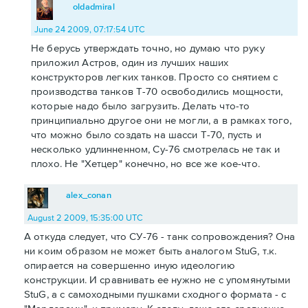
oldadmiral
June 24 2009, 07:17:54 UTC
Не берусь утверждать точно, но думаю что руку
приложил Астров, один из лучших наших
конструкторов легких танков. Просто со снятием с
производства танков Т-70 освободились мощности,
которые надо было загрузить. Делать что-то
принципиально другое они не могли, а в рамках того,
что можно было создать на шасси Т-70, пусть и
несколько удлинненном, Су-76 смотрелась не так и
плохо. Не "Хетцер" конечно, но все же кое-что.
alex_conan
August 2 2009, 15:35:00 UTC
А откуда следует, что СУ-76 - танк сопровождения? Она
ни коим образом не может быть аналогом StuG, т.к.
опирается на совершенно иную идеологию
конструкции. И сравнивать ее нужно не с упомянутыми
StuG, а с самоходными пушками сходного формата - с