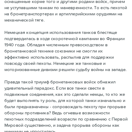
оснащенные корме того и другими родами войск, причем
не уступавшими танкам по маневренности. То есть пехотой
на бронетранспортерах и артиллерийскими орудиями на
механической тяге.
Немецкая концепция использования танков блестяще
подтвердилась в ходе скоротечной кампании во Франции
1940 года. Обладая численным превосходством в
бронетанковой технике союзники не смогли их
эффективно использовать, распылив для поддержки
повсюду своей пехоты. Немецкие же танковые и
моторизованные дивизии решили судьбу войны на западе.
Правда такой триумф бронетанковых войск обнажил
удивительный парадокс. Если все танки свести в
подвижные соединения, как это сделали немцы, то кто же
будет выполнять ту роль, для которой танки изначально и
были предназначены - сопровождать пехоту при прорыве
обороны противника? Ведь огневые возможности
пехотных подразделений возрасли по сравнению с Первой
Мировой существенно, и задача прорыва обороны как
минимум не упростилась.