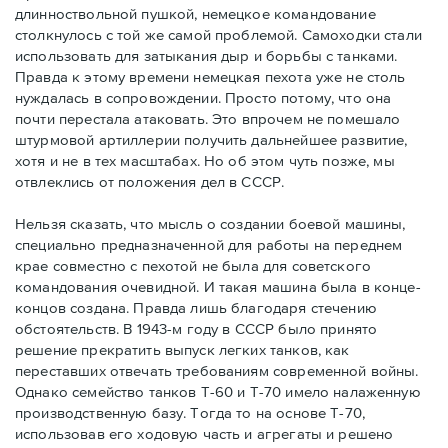
длинноствольной пушкой, немецкое командование
столкнулось с той же самой проблемой. Самоходки стали
использовать для затыкания дыр и борьбы с танками.
Правда к этому времени немецкая пехота уже не столь
нуждалась в сопровождении. Просто потому, что она
почти перестала атаковать. Это впрочем не помешало
штурмовой артиллерии получить дальнейшее развитие,
хотя и не в тех масштабах. Но об этом чуть позже, мы
отвлеклись от положения дел в СССР.
Нельзя сказать, что мысль о создании боевой машины,
специально предназначенной для работы на переднем
крае совместно с пехотой не была для советского
командования очевидной. И такая машина была в конце-
концов создана. Правда лишь благодаря стечению
обстоятельств. В 1943-м году в СССР было принято
решение прекратить выпуск легких танков, как
переставших отвечать требованиям современной войны.
Однако семейство танков Т-60 и Т-70 имело налаженную
производственную базу. Тогда то на основе Т-70,
использовав его ходовую часть и агрегаты и решено