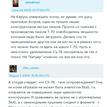
oldadmiral
June 24 2009, 07:17:54 UTC
Не берусь утверждать точно, но думаю что руку
приложил Астров, один из лучших наших
конструкторов легких танков. Просто со снятием с
производства танков Т-70 освободились мощности,
которые надо было загрузить. Делать что-то
принципиально другое они не могли, а в рамках того,
что можно было создать на шасси Т-70, пусть и
несколько удлинненном, Су-76 смотрелась не так и
плохо. Не "Хетцер" конечно, но все же кое-что.
alex_conan
August 2 2009, 15:35:00 UTC
А откуда следует, что СУ-76 - танк сопровождения? Она
ни коим образом не может быть аналогом StuG, т.к.
опирается на совершенно иную идеологию
конструкции. И сравнивать ее нужно не с упомянутыми
StuG, а с самоходными пушками сходного формата - с