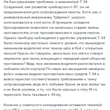
Не был решением проблемы и знаменитый Т-34.
Созданный, как развитие крейсерского БТ, он не
предназначался для сопровождения пехоты. Хотя, как и
универсальный американец "Шерман", широко
использовался в этой роли. В принципе солидное
бронирование позволяло на начальных стадиях войны
противостоять огню противотанкового оружия пехоты.
Однако приборы наблюдения и удобство управления Т-34
были поначалу настолько низкого уровня, что вынуждали
механиков-водителей этих танков идти в бой с открытым
люком! Нужно ли говорить, насколько это мягко говоря
неуместно для танка, атакующего передний край обороны
противника? Ведь люк механика-водителя располагался в
лобовом листе корпуса! По мере же насыщения немецких
войск новыми видами противотанковых средств Т-34 и
вовсе перестал соответствовать требованиям к танку
сопровождения, ведь его лобовая броня за всю войну так
и не была усилена, и то, что было хорошо к лету 41-го
перестало быть таковым к 43-му.
Конечно у советского командования оставался тяжелый
танк КВ-1, и его модификации вплоть до ИС-2, а так же