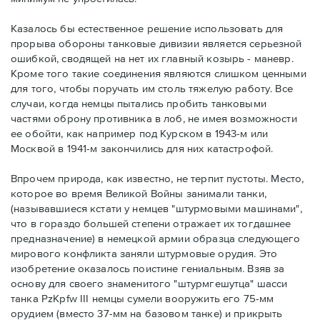
Казалось бы естественное решение использовать для
прорыва обороны танковые дивизии является серьезной
ошибкой, сводящей на нет их главный козырь - маневр.
Кроме того такие соединения являются слишком ценными
для того, чтобы поручать им столь тяжелую работу. Все
случаи, когда немцы пытались пробить танковыми
частями оброну противника в лоб, не имея возможности
ее обойти, как например под Курском в 1943-м или
Москвой в 1941-м закончились для них катастрофой.
Впрочем природа, как известно, не терпит пустоты. Место,
которое во время Великой Войны занимали танки,
(называвшиеся кстати у немцев "штурмовыми машинами",
что в гораздо большей степени отражает их тогдашнее
предназначение) в немецкой армии образца следующего
мирового конфликта заняли штурмовые орудия. Это
изобретение оказалось поистине гениальным. Взяв за
основу для своего знаменитого "штурмгешутца" шасси
танка PzKpfw III немцы сумели вооружить его 75-мм
орудием (вместо 37-мм на базовом танке) и прикрыть