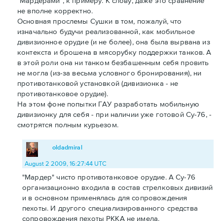
"Мардерами", к примеру. К слову, даже это сравнение
не вполне корректно.
Основная прослемы Сушки в том, пожалуй, что
изначально будучи реализованной, как мобильное
дивизионное орудие (и не более), она была вырвана из
контекста и брошена в мясорубку поддержки танков. А
в этой роли она ни танком безбашенным себя провить
не могла (из-за весьма условного бронирования), ни
противотанковой установкой (дивизионка - не
противотанковое орудие).
На этом фоне попытки ГАУ разработать мобильную
дивизионку для себя - при наличии уже готовой Су-76, -
смотрятся полным курьезом.
oldadmiral
August 2 2009, 16:27:44 UTC
"Мардер" чисто противотанковое орудие. А Су-76
организационно входила в состав стрелковых дивизий
и в основном применялась для сопровождения
пехоты. И другого специализированного средства
сопровождения пехоты РККА не имела.