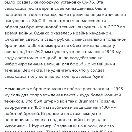
было создать самоходную установку Су-76. Эта
самоходка, если верить советским данным, была
построена в количествах, даже превышающих количество
выпущенных StuG III, став вторым по массовости
образцом бронетанковой техники, выпущеным в СССР во
время войны. Однако оказалась крайне неудачной.
Открытая сверху и сзади рубка, с максимальной толщиной
брони всего 35 милиметров не обеспечивала защиту
экипажа. Да и 76,2-мм пушка уже не являлась к 1943-му
году достаточно мощной ни по воздействию на
небронированные цели, ни для борьбы с новейшими
танками Вермахта. Не удивительно, что у солдат
самоходка получила нелестное прозвище "сука".
Немецкие же бронетанковые войска располагали к 1943-
му году для сопровождения пехоты куда более мощной
техникой. Это был штурмовой танк Brummar (Гризли),
вооруженный 150-мм гаубицей и защищенный 100-мм
лобовой броней. Впрочем и на этом немцы не
остановились, создав под конец войны еще одно
чудовище - Штурмтигр. Созданный на шасси, как это
видно из названия, "Тигра", этот монстр имел 150-мм