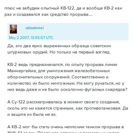
плюс не забудем опытный КВ-122, да и вообще КВ-2 как
раз и создавался как средство прорыва....
oldadmiral
May 2 2007, 13:55:57 UTC
Да, это два ярко выраженных образца советских
штурмовых орудий. Но только на первый взгляд.
КВ-2 ведь предназначался, по опыту прорыва линии
Маннергейма, для уничтожения железобетонных
оборонительных сооружений. Соответственно и
количество их было ничтожным. Не могу ручаться, но у
них ведь даже и не было осколочно-фугасных снарядов?
А Су-122 рассматривалась в момент своего создания,
сколь это ни кажется странным, как противотанковая. Да
и защита их была не ах.
А КВ-2 мог бы стать очень неплохим танком прорыва в
1941-42 годах. После его огромные размеры и малая