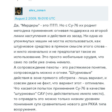
alex_conan
August 2 2009, 19:01:10 UTC
Да, "Мардеры" - это ПТП. Но с Су-76 их роднит
методика применения: огневая поддержка из второй
линии наступления и действия из засад. Ни одна из
упомянутых машин не могла использоваться, как
штурмовое средство в прямом смысле этого слова -
и никто изначально и не предполагал такое их
использование. Это просто мобильные орудия, что
само по себе уже очень немало.
А сопровождение пехоты - это растяжимое понятие,
сопровождать можно и огнем. "Штурмовые"
действия в зоне прямого обстрела - лишь вариант, и
совсем даже не факт, что вариант этот - оптимален.
Что касается попыток применения Су-76 в качестве
"штурмовых" САУ (что действительно имело место),
то оправдать это можно только низким уровнем
понимания сути сравнительно нового для РККА типа
вооружения.