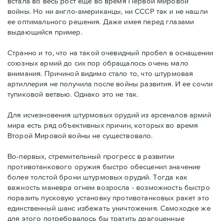
встала во весь рост еще во время Первой Мировой
войны. Но ни англо-американцы, ни СССР так и не нашли
ее оптимального решения. Даже имея перед глазами
выдающийся пример.
Странно и то, что на такой очевидный пробел в оснащении
союзных армий до сих пор обращалось очень мало
внимания. Причиной видимо стало то, что штурмовая
артиллерия не получила после войны развития. И ее сочли
тупиковой ветвью. Однако это не так.
Для исчезновения штурмовых орудий из арсеналов армий
мира есть ряд объективных причин, которых во время
Второй Мировой войны не существовало.
Во-первых, стремительный прогресс в развитии
противотанкового оружия быстро обесценил значение
более толстой брони штурмовых орудий. Тогда как
важность маневра огнем возросла - возможность быстро
поразить пусковую установку противотанковых ракет это
единственный шанс избежать уничтожения. Самоходке же
для этого потребовалось бы тратить драгоценные