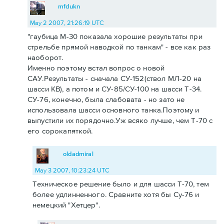
mfdukn
May 2 2007, 21:26:19 UTC
"гаубица М-30 показала хорошие результаты при
стрельбе прямой наводкой по танкам" - все как раз
наоборот.
Именно поэтому встал вопрос о новой
САУ.Результаты - сначала СУ-152(ствол МЛ-20 на
шасси КВ), а потом и СУ-85/СУ-100 на шасси Т-34.
СУ-76, конечно, была слабовата - но зато не
использовала шасси основного танка.Поэтому и
выпустили их порядочно.Уж всяко лучше, чем Т-70 с
его сорокапяткой.
oldadmiral
May 3 2007, 10:23:24 UTC
Техническое решение было и для шасси Т-70, тем
более удлинненного. Сравните хотя бы Су-76 и
немецкий "Хетцер".