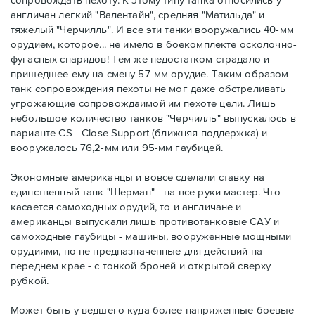
англичан легкий "Валентайн", средняя "Матильда" и
тяжелый "Черчилль". И все эти танки вооружались 40-мм
орудием, которое... не имело в боекомплекте осколочно-
фугасных снарядов! Тем же недостатком страдало и
пришедшее ему на смену 57-мм орудие. Таким образом
танк сопровождения пехоты не мог даже обстреливать
угрожающие сопровождаимой им пехоте цели. Лишь
небольшое количество танков "Черчилль" выпускалось в
варианте CS - Close Support (ближняя поддержка) и
вооружалось 76,2-мм или 95-мм гаубицей.
Экономные американцы и вовсе сделали ставку на
единственный танк "Шерман" - на все руки мастер. Что
касается самоходных орудий, то и англичане и
американцы выпускали лишь противотанковые САУ и
самоходные гаубицы - машины, вооруженные мощными
орудиями, но не предназначенные для действий на
переднем крае - с тонкой броней и открытой сверху
рубкой.
Может быть у ведшего куда более напряженные боевые