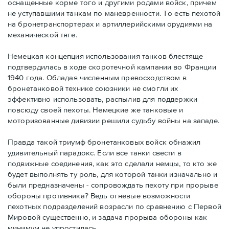
оснащенные корме того и другими родами войск, причем
не уступавшими танкам по маневренности. То есть пехотой
на бронетранспортерах и артиллерийскими орудиями на
механической тяге.
Немецкая концепция использования танков блестяще
подтвердилась в ходе скоротечной кампании во Франции
1940 года. Обладая численным превосходством в
бронетанковой технике союзники не смогли их
эффективно использовать, распылив для поддержки
повсюду своей пехоты. Немецкие же танковые и
моторизованные дивизии решили судьбу войны на западе.
Правда такой триумф бронетанковых войск обнажил
удивительный парадокс. Если все танки свести в
подвижные соединения, как это сделали немцы, то кто же
будет выполнять ту роль, для которой танки изначально и
были предназначены - сопровождать пехоту при прорыве
обороны противника? Ведь огневые возможности
пехотных подразделений возрасли по сравнению с Первой
Мировой существенно, и задача прорыва обороны как
минимум не упростилась.