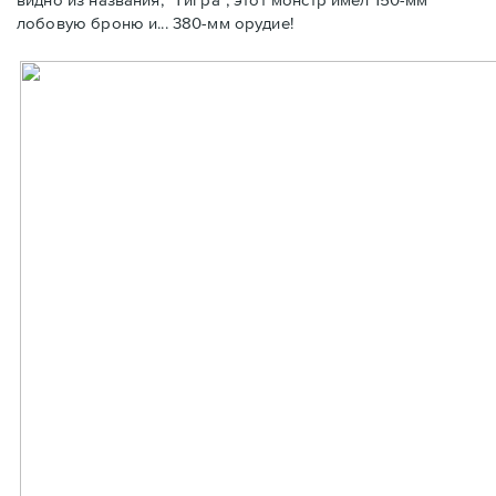
лобовую броню и... 380-мм орудие!