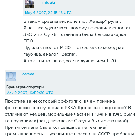
mfdukn
May 4 2007, 22:15:43 UTC
В таком сравнении, конечно, "Хетцер" рулит.
Я вот все удивляюсь, почему не ставили ствол от
ЗиС-2 на Су-76 - отличная была бы самоходка
ПТО.
Ну, или ствол от М-30 - тогда, как самоходная
гаубица, аналог "Веспе".
А так - ни то, ни се, хотя и лучше, чем Т-70.
ostsee
Бронетранспортеры
May 2 2007, 16:52:36 UTC
Простите за некоторый офф-топик, в чем причина
фактического отсутствия в РККА бронетранспортеров? В
отличие от немцев, мобильные части и в 1941 и в 1945 были
на грузовиках (ленд-лизовские Скауты были экзотикой).
Причиной явно была концепция, а не техника/
промышленность - гусеничные шасси для СССР проблемы