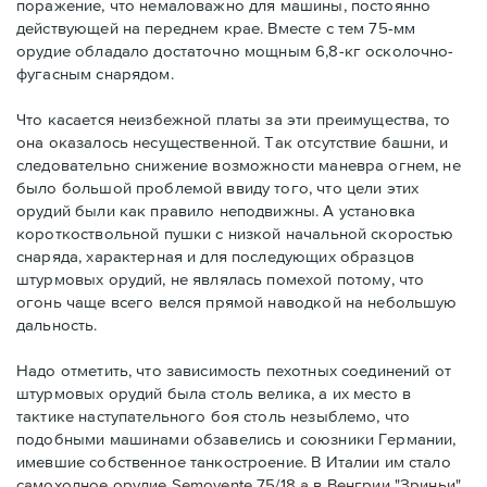
поражение, что немаловажно для машины, постоянно
действующей на переднем крае. Вместе с тем 75-мм
орудие обладало достаточно мощным 6,8-кг осколочно-
фугасным снарядом.
Что касается неизбежной платы за эти преимущества, то
она оказалось несущественной. Так отсутствие башни, и
следовательно снижение возможности маневра огнем, не
было большой проблемой ввиду того, что цели этих
орудий были как правило неподвижны. А установка
короткоствольной пушки с низкой начальной скоростью
снаряда, характерная и для последующих образцов
штурмовых орудий, не являлась помехой потому, что
огонь чаще всего велся прямой наводкой на небольшую
дальность.
Надо отметить, что зависимость пехотных соединений от
штурмовых орудий была столь велика, а их место в
тактике наступательного боя столь незыблемо, что
подобными машинами обзавелись и союзники Германии,
имевшие собственное танкостроение. В Италии им стало
самоходное орудие Semovente 75/18 а в Венгрии "Зриньи".