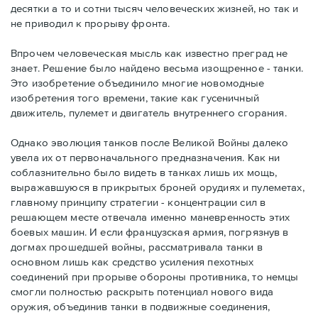
десятки а то и сотни тысяч человеческих жизней, но так и
не приводил к прорыву фронта.
Впрочем человеческая мысль как известно преград не
знает. Решение было найдено весьма изощренное - танки.
Это изобретение объединило многие новомодные
изобретения того времени, такие как гусеничный
движитель, пулемет и двигатель внутреннего сгорания.
Однако эволюция танков после Великой Войны далеко
увела их от первоначального предназначения. Как ни
соблазнительно было видеть в танках лишь их мощь,
выражавшуюся в прикрытых броней орудиях и пулеметах,
главному принципу стратегии - концентрации сил в
решающем месте отвечала именно маневренность этих
боевых машин. И если французская армия, погрязнув в
догмах прошедшей войны, рассматривала танки в
основном лишь как средство усиления пехотных
соединений при прорыве обороны противника, то немцы
смогли полностью раскрыть потенциал нового вида
оружия, объединив танки в подвижные соединения,