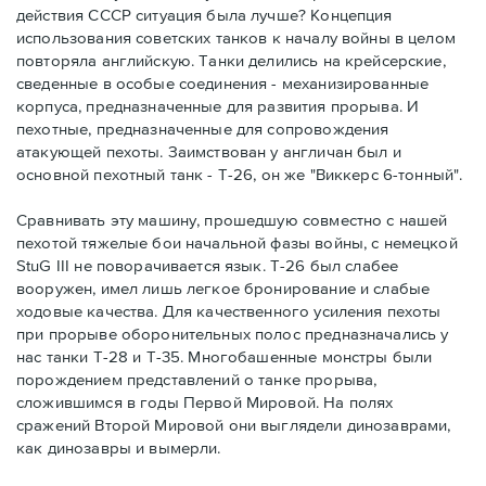
действия СССР ситуация была лучше? Концепция
использования советских танков к началу войны в целом
повторяла английскую. Танки делились на крейсерские,
сведенные в особые соединения - механизированные
корпуса, предназначенные для развития прорыва. И
пехотные, предназначенные для сопровождения
атакующей пехоты. Заимствован у англичан был и
основной пехотный танк - Т-26, он же "Виккерс 6-тонный".
Сравнивать эту машину, прошедшую совместно с нашей
пехотой тяжелые бои начальной фазы войны, с немецкой
StuG III не поворачивается язык. Т-26 был слабее
вооружен, имел лишь легкое бронирование и слабые
ходовые качества. Для качественного усиления пехоты
при прорыве оборонительных полос предназначались у
нас танки Т-28 и Т-35. Многобашенные монстры были
порождением представлений о танке прорыва,
сложившимся в годы Первой Мировой. На полях
сражений Второй Мировой они выглядели динозаврами,
как динозавры и вымерли.