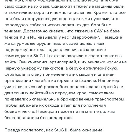
самоходки на их базе. Однако эти тяжелые машины были
относительно дороги и немногочисленны. Кроме того все
они были вооружены длинноствольными пушками, что
порождало соблазн использовать их для борьбы с
танками. Достаточно сказать, что тяжелые САУ на базе
танков КВ и ИС называли у нас "Зверобоями". Немецкие
же штурмовые орудия имели своей целью лишь
поддержку пехоты. Подразделения, оснащенные
самоходками StuG III даже не входили в состав танковых
войск! Они считались артиллерией, и их экипажи носили не
черную униформу танкистов, а серую артиллерийскую.
Отражала тактику применения этих машин и штатная
организация частей, в которые они входили. Например
учитывая высокий расход боеприпасов, характерный для
длительных действий на переднем крае, самоходкам
придавались специальные бронированные транспортеры,
чтобы избежать их отхода в тыл для пополнения
боекомплекта. Немецкая пехота ни на миг не должна
была оставаться без поддержки.
Правда после того, как StuG III была оснащена