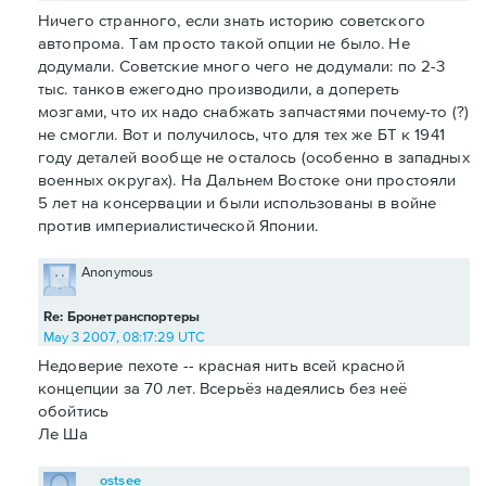
Ничего странного, если знать историю советского
автопрома. Там просто такой опции не было. Не
додумали. Советские много чего не додумали: по 2-3
тыс. танков ежегодно производили, а допереть
мозгами, что их надо снабжать запчастями почему-то (?)
не смогли. Вот и получилось, что для тех же БТ к 1941
году деталей вообще не осталось (особенно в западных
военных округах). На Дальнем Востоке они простояли
5 лет на консервации и были использованы в войне
против империалистической Японии.
Anonymous
Re: Бронетранспортеры
May 3 2007, 08:17:29 UTC
Недоверие пехоте -- красная нить всей красной
концепции за 70 лет. Всерьёз надеялись без неё
обойтись
Ле Ша
ostsee