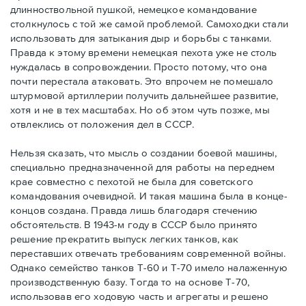
длинноствольной пушкой, немецкое командование
столкнулось с той же самой проблемой. Самоходки стали
использовать для затыкания дыр и борьбы с танками.
Правда к этому времени немецкая пехота уже не столь
нуждалась в сопровождении. Просто потому, что она
почти перестала атаковать. Это впрочем не помешало
штурмовой артиллерии получить дальнейшее развитие,
хотя и не в тех масштабах. Но об этом чуть позже, мы
отвлеклись от положения дел в СССР.
Нельзя сказать, что мысль о создании боевой машины,
специально предназначенной для работы на переднем
крае совместно с пехотой не была для советского
командования очевидной. И такая машина была в конце-
концов создана. Правда лишь благодаря стечению
обстоятельств. В 1943-м году в СССР было принято
решение прекратить выпуск легких танков, как
переставших отвечать требованиям современной войны.
Однако семейство танков Т-60 и Т-70 имело налаженную
производственную базу. Тогда то на основе Т-70,
использовав его ходовую часть и агрегаты и решено