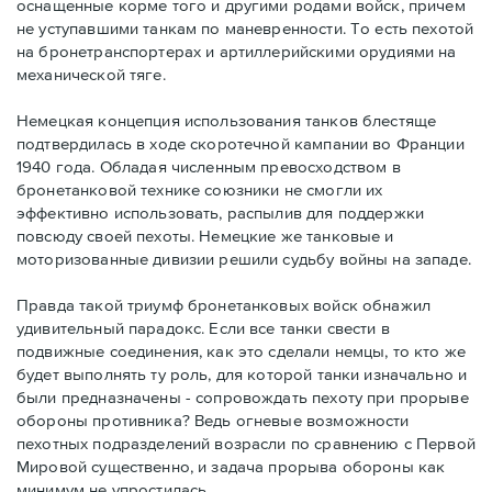
оснащенные корме того и другими родами войск, причем
не уступавшими танкам по маневренности. То есть пехотой
на бронетранспортерах и артиллерийскими орудиями на
механической тяге.
Немецкая концепция использования танков блестяще
подтвердилась в ходе скоротечной кампании во Франции
1940 года. Обладая численным превосходством в
бронетанковой технике союзники не смогли их
эффективно использовать, распылив для поддержки
повсюду своей пехоты. Немецкие же танковые и
моторизованные дивизии решили судьбу войны на западе.
Правда такой триумф бронетанковых войск обнажил
удивительный парадокс. Если все танки свести в
подвижные соединения, как это сделали немцы, то кто же
будет выполнять ту роль, для которой танки изначально и
были предназначены - сопровождать пехоту при прорыве
обороны противника? Ведь огневые возможности
пехотных подразделений возрасли по сравнению с Первой
Мировой существенно, и задача прорыва обороны как
минимум не упростилась.