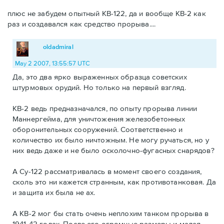
плюс не забудем опытный КВ-122, да и вообще КВ-2 как
раз и создавался как средство прорыва....
oldadmiral
May 2 2007, 13:55:57 UTC
Да, это два ярко выраженных образца советских
штурмовых орудий. Но только на первый взгляд.
КВ-2 ведь предназначался, по опыту прорыва линии
Маннергейма, для уничтожения железобетонных
оборонительных сооружений. Соответственно и
количество их было ничтожным. Не могу ручаться, но у
них ведь даже и не было осколочно-фугасных снарядов?
А Су-122 рассматривалась в момент своего создания,
сколь это ни кажется странным, как противотанковая. Да
и защита их была не ах.
А КВ-2 мог бы стать очень неплохим танком прорыва в
1941-42 годах. После его огромные размеры и малая