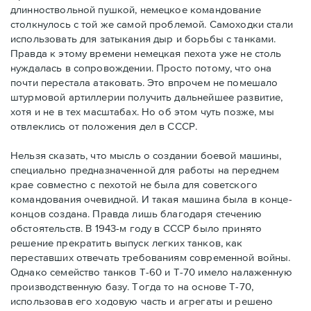
длинноствольной пушкой, немецкое командование
столкнулось с той же самой проблемой. Самоходки стали
использовать для затыкания дыр и борьбы с танками.
Правда к этому времени немецкая пехота уже не столь
нуждалась в сопровождении. Просто потому, что она
почти перестала атаковать. Это впрочем не помешало
штурмовой артиллерии получить дальнейшее развитие,
хотя и не в тех масштабах. Но об этом чуть позже, мы
отвлеклись от положения дел в СССР.
Нельзя сказать, что мысль о создании боевой машины,
специально предназначенной для работы на переднем
крае совместно с пехотой не была для советского
командования очевидной. И такая машина была в конце-
концов создана. Правда лишь благодаря стечению
обстоятельств. В 1943-м году в СССР было принято
решение прекратить выпуск легких танков, как
переставших отвечать требованиям современной войны.
Однако семейство танков Т-60 и Т-70 имело налаженную
производственную базу. Тогда то на основе Т-70,
использовав его ходовую часть и агрегаты и решено