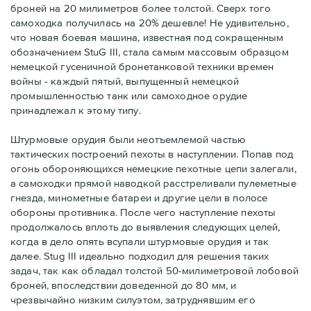
броней на 20 милиметров более толстой. Сверх того
самоходка получилась на 20% дешевле! Не удивительно,
что новая боевая машина, известная под сокращенным
обозначением StuG III, стала самым массовым образцом
немецкой гусеничной бронетанковой техники времен
войны - каждый пятый, выпущенный немецкой
промышленностью танк или самоходное орудие
принадлежал к этому типу.
Штурмовые орудия были неотъемлемой частью
тактических построений пехоты в наступлении. Попав под
огонь обороняющихся немецкие пехотные цепи залегали,
а самоходки прямой наводкой расстреливали пулеметные
гнезда, минометные батареи и другие цели в полосе
обороны противника. После чего наступление пехоты
продолжалось вплоть до выявления следующих целей,
когда в дело опять всупали штурмовые орудия и так
далее. Stug III идеально подходил для решения таких
задач, так как обладал толстой 50-милиметровой лобовой
броней, впоследствии доведенной до 80 мм, и
чрезвычайно низким силуэтом, затруднявшим его