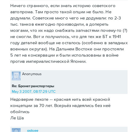
Ничего странного, если знать историю советского
автопрома. Там просто такой опции не было. Не
додумали. Советские много чего не додумали: по 2-3
тыс. танков ежегодно производили, а допереть
мозгами, что их надо снабжать запчастями почему-то (?)
не смогли. Вот и получилось, что для тех же БТ к 1941
году деталей вообще не осталось (особенно в западных
военных округах). На Дальнем Востоке они простояли
5 лет на консервации и были использованы в войне
против империалистической Японии.
Anonymous
Re: Бронетранспортеры
May 3 2007, 08:17:29 UTC
Недоверие пехоте -- красная нить всей красной
концепции за 70 лет. Всерьёз надеялись без неё
обойтись
Ле Ша
ostsee