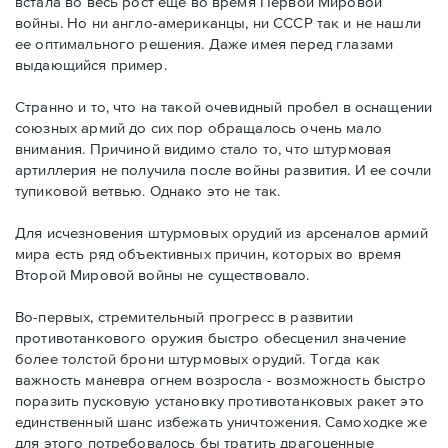
встала во весь рост еще во время Первой Мировой
войны. Но ни англо-американцы, ни СССР так и не нашли
ее оптимального решения. Даже имея перед глазами
выдающийся пример.
Странно и то, что на такой очевидный пробел в оснащении
союзных армий до сих пор обращалось очень мало
внимания. Причиной видимо стало то, что штурмовая
артиллерия не получила после войны развития. И ее сочли
тупиковой ветвью. Однако это не так.
Для исчезновения штурмовых орудий из арсеналов армий
мира есть ряд объективных причин, которых во время
Второй Мировой войны не существовало.
Во-первых, стремительный прогресс в развитии
противотанкового оружия быстро обесценил значение
более толстой брони штурмовых орудий. Тогда как
важность маневра огнем возросла - возможность быстро
поразить пусковую установку противотанковых ракет это
единственный шанс избежать уничтожения. Самоходке же
для этого потребовалось бы тратить драгоценные