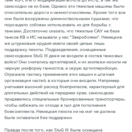
самоходки на их базе. Однако эти тяжелые машины были
относительно дороги и немногочисленны. Кроме того все
они были вооружены длинноствольными пушками, что
порождало соблазн использовать их для борьбы с
танками. Достаточно сказать, что тяжелые САУ на базе
танков КВ и ИС называли у нас "Зверобоями". Немецкие
же штурмовые орудия имели своей целью лишь
поддержку пехоты. Подразделения, оснащенные
самоходками StuG III даже не входили в состав танковых
войск! Они считались артиллерией, и их экипажи носили не
черную униформу танкистов, а серую артиллерийскую.
Отражала тактику применения этих машин и штатная
организация частей, в которые они входили. Например
учитывая высокий расход боеприпасов, характерный для
длительных действий на переднем крае, самоходкам
придавались специальные бронированные транспортеры,
чтобы избежать их отхода в тыл для пополнения
боекомплекта. Немецкая пехота ни на миг не должна
была оставаться без поддержки.
Правда после того, как StuG III была оснащена