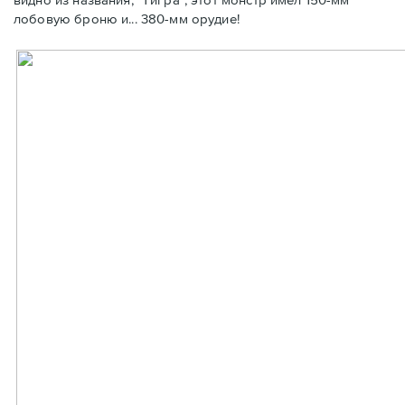
лобовую броню и... 380-мм орудие!