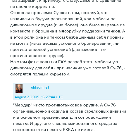
"Мардерами", к примеру. К слову, даже это сравнение
не вполне корректно.
Основная прослемы Сушки в том, пожалуй, что
изначально будучи реализованной, как мобильное
дивизионное орудие (и не более), она была вырвана из
контекста и брошена в мясорубку поддержки танков. А
в этой роли она ни танком безбашенным себя провить
не могла (из-за весьма условного бронирования), ни
противотанковой установкой (дивизионка - не
противотанковое орудие).
На этом фоне попытки ГАУ разработать мобильную
дивизионку для себя - при наличии уже готовой Су-76, -
смотрятся полным курьезом.
oldadmiral
August 2 2009, 16:27:44 UTC
"Мардер" чисто противотанковое орудие. А Су-76
организационно входила в состав стрелковых дивизий
и в основном применялась для сопровождения
пехоты. И другого специализированного средства
сопровождения пехоты РККА не имела.