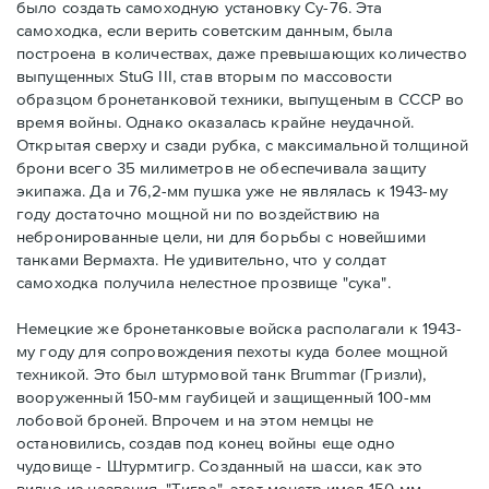
было создать самоходную установку Су-76. Эта
самоходка, если верить советским данным, была
построена в количествах, даже превышающих количество
выпущенных StuG III, став вторым по массовости
образцом бронетанковой техники, выпущеным в СССР во
время войны. Однако оказалась крайне неудачной.
Открытая сверху и сзади рубка, с максимальной толщиной
брони всего 35 милиметров не обеспечивала защиту
экипажа. Да и 76,2-мм пушка уже не являлась к 1943-му
году достаточно мощной ни по воздействию на
небронированные цели, ни для борьбы с новейшими
танками Вермахта. Не удивительно, что у солдат
самоходка получила нелестное прозвище "сука".
Немецкие же бронетанковые войска располагали к 1943-
му году для сопровождения пехоты куда более мощной
техникой. Это был штурмовой танк Brummar (Гризли),
вооруженный 150-мм гаубицей и защищенный 100-мм
лобовой броней. Впрочем и на этом немцы не
остановились, создав под конец войны еще одно
чудовище - Штурмтигр. Созданный на шасси, как это
видно из названия, "Тигра", этот монстр имел 150-мм