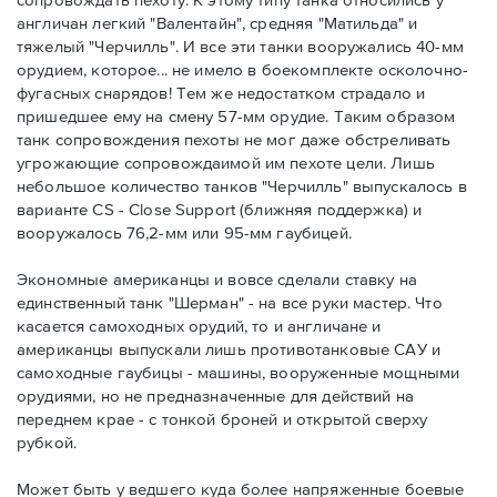
англичан легкий "Валентайн", средняя "Матильда" и
тяжелый "Черчилль". И все эти танки вооружались 40-мм
орудием, которое... не имело в боекомплекте осколочно-
фугасных снарядов! Тем же недостатком страдало и
пришедшее ему на смену 57-мм орудие. Таким образом
танк сопровождения пехоты не мог даже обстреливать
угрожающие сопровождаимой им пехоте цели. Лишь
небольшое количество танков "Черчилль" выпускалось в
варианте CS - Close Support (ближняя поддержка) и
вооружалось 76,2-мм или 95-мм гаубицей.
Экономные американцы и вовсе сделали ставку на
единственный танк "Шерман" - на все руки мастер. Что
касается самоходных орудий, то и англичане и
американцы выпускали лишь противотанковые САУ и
самоходные гаубицы - машины, вооруженные мощными
орудиями, но не предназначенные для действий на
переднем крае - с тонкой броней и открытой сверху
рубкой.
Может быть у ведшего куда более напряженные боевые