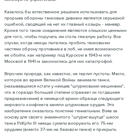
Казалось бы естественное решение использовать для
прорыва обороны танковые дивизии является серьезной
ошибкой, сводящей на нет их главный козырь - маневр.
Кроме того такие соединения являются слишком ценными
для того, чтобы поручать им столь тяжелую работу. Все
случаи, когда немцы пытались пробить танковыми
частями оброну противника в лоб, не имея возможности
ее обойти, как например под Курском в 1943-м или
Москвой в 1941-м закончились для них катастрофой.
Впрочем природа, как известно, не терпит пустоты. Место,
которое во время Великой Войны занимали танки,
(называвшиеся кстати у немцев "штурмовыми машинами",
что в гораздо большей степени отражает их тогдашнее
предназначение) в немецкой армии образца следующего
мирового конфликта заняли штурмовые орудия. Это
изобретение оказалось поистине гениальным. Взяв за
основу для своего знаменитого "штурмгешутца" шасси
танка PzKpfw III немцы сумели вооружить его 75-мм
орудием (вместо 37-мм на базовом танке) и прикрыть