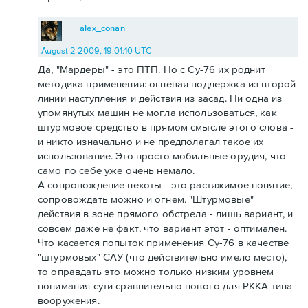
alex_conan
August 2 2009, 19:01:10 UTC
Да, "Мардеры" - это ПТП. Но с Су-76 их роднит
методика применения: огневая поддержка из второй
линии наступления и действия из засад. Ни одна из
упомянутых машин не могла использоваться, как
штурмовое средство в прямом смысле этого слова -
и никто изначально и не предполагал такое их
использование. Это просто мобильные орудия, что
само по себе уже очень немало.
А сопровождение пехоты - это растяжимое понятие,
сопровождать можно и огнем. "Штурмовые"
действия в зоне прямого обстрела - лишь вариант, и
совсем даже не факт, что вариант этот - оптимален.
Что касается попыток применения Су-76 в качестве
"штурмовых" САУ (что действительно имело место),
то оправдать это можно только низким уровнем
понимания сути сравнительно нового для РККА типа
вооружения.