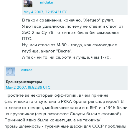
mfdukn
May 4 2007, 22:15:43 UTC
В таком сравнении, конечно, "Хетцер" рулит.
Я вот все удивляюсь, почему не ставили ствол от
ЗиС-2 на Су-76 - отличная была бы самоходка
ПТО.
Ну, или ствол от М-30 - тогда, как самоходная
гаубица, аналог "Веспе".
А так - ни то, ни се, хотя и лучше, чем Т-70.
ostsee
Бронетранспортеры
May 2 2007, 16:52:36 UTC
Простите за некоторый офф-топик, в чем причина
фактического отсутствия в РККА бронетранспортеров? В
отличие от немцев, мобильные части и в 1941 и в 1945 были
на грузовиках (ленд-лизовские Скауты были экзотикой).
Причиной явно была концепция, а не техника/
промышленность - гусеничные шасси для СССР проблемы