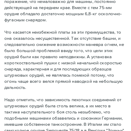
поражение, что немаловажно для машины, постоянно
действующей на переднем крае. Вместе с тем 75-мм
орудие обладало достаточно мощным 6,8-кг осколочно-
фугасным снарядом.
Что касается неизбежной платы за эти преимущества, то
она оказалось несущественной. Так отсутствие башни, и
следовательно снижение возможности маневра огнем, не
было большой проблемой ввиду того, что цели этих
орудий были как правило неподвижны. А установка
короткоствольной пушки с низкой начальной скоростью
снаряда, характерная и для последующих образцов
штурмовых орудий, не являлась помехой потому, что
огонь чаще всего велся прямой наводкой на небольшую
дальность.
Надо отметить, что зависимость пехотных соединений от
штурмовых орудий была столь велика, а их место в
тактике наступательного боя столь незыблемо, что
подобными машинами обзавелись и союзники Германии,
имевшие собственное танкостроение. В Италии им стало
самоходное орудие Semovente 75/18 а в Венгрии "Зриньи".