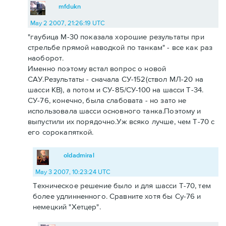
mfdukn
May 2 2007, 21:26:19 UTC
"гаубица М-30 показала хорошие результаты при
стрельбе прямой наводкой по танкам" - все как раз
наоборот.
Именно поэтому встал вопрос о новой
САУ.Результаты - сначала СУ-152(ствол МЛ-20 на
шасси КВ), а потом и СУ-85/СУ-100 на шасси Т-34.
СУ-76, конечно, была слабовата - но зато не
использовала шасси основного танка.Поэтому и
выпустили их порядочно.Уж всяко лучше, чем Т-70 с
его сорокапяткой.
oldadmiral
May 3 2007, 10:23:24 UTC
Техническое решение было и для шасси Т-70, тем
более удлинненного. Сравните хотя бы Су-76 и
немецкий "Хетцер".