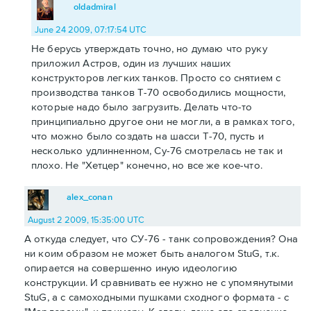
oldadmiral
June 24 2009, 07:17:54 UTC
Не берусь утверждать точно, но думаю что руку
приложил Астров, один из лучших наших
конструкторов легких танков. Просто со снятием с
производства танков Т-70 освободились мощности,
которые надо было загрузить. Делать что-то
принципиально другое они не могли, а в рамках того,
что можно было создать на шасси Т-70, пусть и
несколько удлинненном, Су-76 смотрелась не так и
плохо. Не "Хетцер" конечно, но все же кое-что.
alex_conan
August 2 2009, 15:35:00 UTC
А откуда следует, что СУ-76 - танк сопровождения? Она
ни коим образом не может быть аналогом StuG, т.к.
опирается на совершенно иную идеологию
конструкции. И сравнивать ее нужно не с упомянутыми
StuG, а с самоходными пушками сходного формата - с