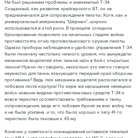
Не был решением проблемы и знаменитый Т-34.
Созданный, как развитие крейсерского БТ, он не
предназначался для сопровождения пехоты. Хотя, как и
универсальный американец "Шерман", широко
использовался в этой роли. В принципе солидное
бронирование позволяло на начальных стадиях войны
противостоять огню противотанкового оружия пехоты.
Однако приборы наблюдения и удобство управления Т-34
были поначалу настолько низкого уровня, что вынуждали
механиков-водителей этих танков идти в бой с открытым
люком! Нужно ли говорить, насколько это мягко говоря
неуместно для танка, атакующего передний край обороны
противника? Ведь люк механика-водителя располагался в
лобовом листе корпуса! По мере же насыщения немецких
войск новыми видами противотанковых средств Т-34 и
вовсе перестал соответствовать требованиям к танку
сопровождения, ведь его лобовая броня за всю войну так
и не была усилена, и то, что было хорошо к лету 41-го
перестало быть таковым к 43-му.
Конечно у советского командования оставался тяжелый
танк КВ-1, и его модификации вплоть до ИС-2, а так же