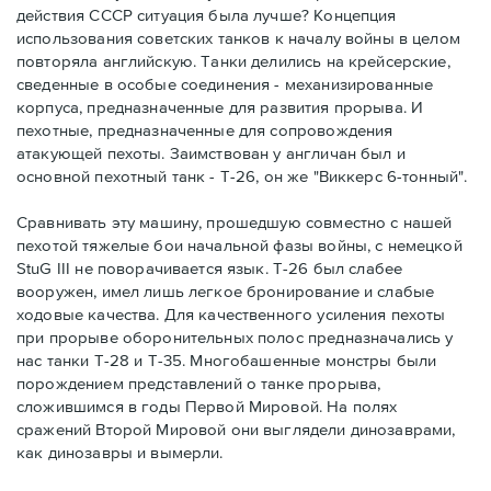
действия СССР ситуация была лучше? Концепция
использования советских танков к началу войны в целом
повторяла английскую. Танки делились на крейсерские,
сведенные в особые соединения - механизированные
корпуса, предназначенные для развития прорыва. И
пехотные, предназначенные для сопровождения
атакующей пехоты. Заимствован у англичан был и
основной пехотный танк - Т-26, он же "Виккерс 6-тонный".
Сравнивать эту машину, прошедшую совместно с нашей
пехотой тяжелые бои начальной фазы войны, с немецкой
StuG III не поворачивается язык. Т-26 был слабее
вооружен, имел лишь легкое бронирование и слабые
ходовые качества. Для качественного усиления пехоты
при прорыве оборонительных полос предназначались у
нас танки Т-28 и Т-35. Многобашенные монстры были
порождением представлений о танке прорыва,
сложившимся в годы Первой Мировой. На полях
сражений Второй Мировой они выглядели динозаврами,
как динозавры и вымерли.