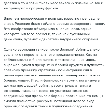
десятки а то и сотни тысяч человеческих жизней, но так и
не приводил к прорыву фронта.
Впрочем человеческая мысль как известно преград не
знает. Решение было найдено весьма изощренное - танки.
Это изобретение объединило многие новомодные
изобретения того времени, такие как гусеничный
движитель, пулемет и двигатель внутреннего сгорания.
Однако эволюция танков после Великой Войны далеко
увела их от первоначального предназначения. Как ни
соблазнительно было видеть в танках лишь их мощь,
выражавшуюся в прикрытых броней орудиях и пулеметах,
главному принципу стратегии - концентрации сил в
решающем месте отвечала именно маневренность этих
боевых машин. И если французская армия, погрязнув в
догмах прошедшей войны, рассматривала танки в
основном лишь как средство усиления пехотных
соединений при прорыве обороны противника, то немцы
смогли полностью раскрыть потенциал нового вида
оружия, объединив танки в подвижные соединения,