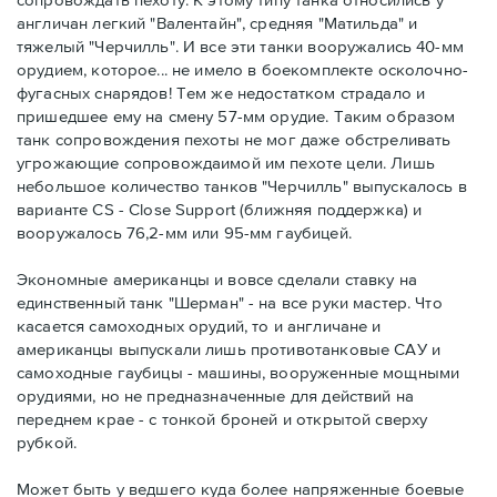
англичан легкий "Валентайн", средняя "Матильда" и
тяжелый "Черчилль". И все эти танки вооружались 40-мм
орудием, которое... не имело в боекомплекте осколочно-
фугасных снарядов! Тем же недостатком страдало и
пришедшее ему на смену 57-мм орудие. Таким образом
танк сопровождения пехоты не мог даже обстреливать
угрожающие сопровождаимой им пехоте цели. Лишь
небольшое количество танков "Черчилль" выпускалось в
варианте CS - Close Support (ближняя поддержка) и
вооружалось 76,2-мм или 95-мм гаубицей.
Экономные американцы и вовсе сделали ставку на
единственный танк "Шерман" - на все руки мастер. Что
касается самоходных орудий, то и англичане и
американцы выпускали лишь противотанковые САУ и
самоходные гаубицы - машины, вооруженные мощными
орудиями, но не предназначенные для действий на
переднем крае - с тонкой броней и открытой сверху
рубкой.
Может быть у ведшего куда более напряженные боевые