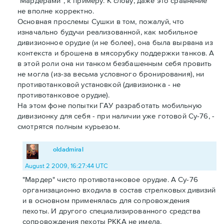
"Мардерами", к примеру. К слову, даже это сравнение
не вполне корректно.
Основная прослемы Сушки в том, пожалуй, что
изначально будучи реализованной, как мобильное
дивизионное орудие (и не более), она была вырвана из
контекста и брошена в мясорубку поддержки танков. А
в этой роли она ни танком безбашенным себя провить
не могла (из-за весьма условного бронирования), ни
противотанковой установкой (дивизионка - не
противотанковое орудие).
На этом фоне попытки ГАУ разработать мобильную
дивизионку для себя - при наличии уже готовой Су-76, -
смотрятся полным курьезом.
oldadmiral
August 2 2009, 16:27:44 UTC
"Мардер" чисто противотанковое орудие. А Су-76
организационно входила в состав стрелковых дивизий
и в основном применялась для сопровождения
пехоты. И другого специализированного средства
сопровождения пехоты РККА не имела.