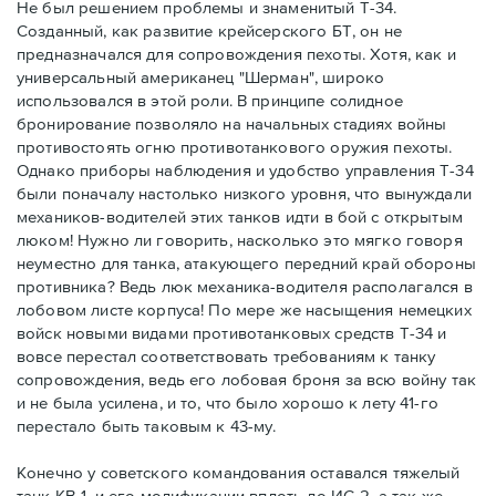
Не был решением проблемы и знаменитый Т-34.
Созданный, как развитие крейсерского БТ, он не
предназначался для сопровождения пехоты. Хотя, как и
универсальный американец "Шерман", широко
использовался в этой роли. В принципе солидное
бронирование позволяло на начальных стадиях войны
противостоять огню противотанкового оружия пехоты.
Однако приборы наблюдения и удобство управления Т-34
были поначалу настолько низкого уровня, что вынуждали
механиков-водителей этих танков идти в бой с открытым
люком! Нужно ли говорить, насколько это мягко говоря
неуместно для танка, атакующего передний край обороны
противника? Ведь люк механика-водителя располагался в
лобовом листе корпуса! По мере же насыщения немецких
войск новыми видами противотанковых средств Т-34 и
вовсе перестал соответствовать требованиям к танку
сопровождения, ведь его лобовая броня за всю войну так
и не была усилена, и то, что было хорошо к лету 41-го
перестало быть таковым к 43-му.
Конечно у советского командования оставался тяжелый
танк КВ-1, и его модификации вплоть до ИС-2, а так же