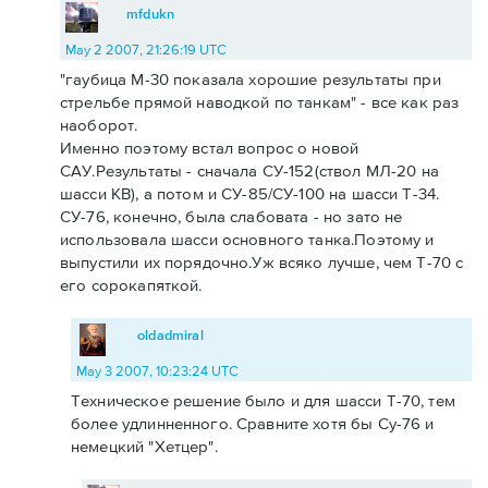
mfdukn
May 2 2007, 21:26:19 UTC
"гаубица М-30 показала хорошие результаты при
стрельбе прямой наводкой по танкам" - все как раз
наоборот.
Именно поэтому встал вопрос о новой
САУ.Результаты - сначала СУ-152(ствол МЛ-20 на
шасси КВ), а потом и СУ-85/СУ-100 на шасси Т-34.
СУ-76, конечно, была слабовата - но зато не
использовала шасси основного танка.Поэтому и
выпустили их порядочно.Уж всяко лучше, чем Т-70 с
его сорокапяткой.
oldadmiral
May 3 2007, 10:23:24 UTC
Техническое решение было и для шасси Т-70, тем
более удлинненного. Сравните хотя бы Су-76 и
немецкий "Хетцер".