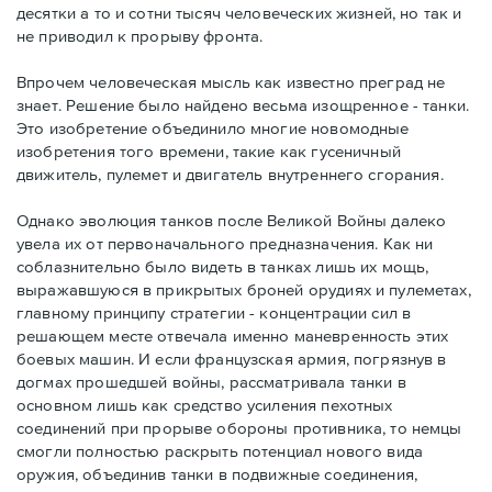
десятки а то и сотни тысяч человеческих жизней, но так и
не приводил к прорыву фронта.
Впрочем человеческая мысль как известно преград не
знает. Решение было найдено весьма изощренное - танки.
Это изобретение объединило многие новомодные
изобретения того времени, такие как гусеничный
движитель, пулемет и двигатель внутреннего сгорания.
Однако эволюция танков после Великой Войны далеко
увела их от первоначального предназначения. Как ни
соблазнительно было видеть в танках лишь их мощь,
выражавшуюся в прикрытых броней орудиях и пулеметах,
главному принципу стратегии - концентрации сил в
решающем месте отвечала именно маневренность этих
боевых машин. И если французская армия, погрязнув в
догмах прошедшей войны, рассматривала танки в
основном лишь как средство усиления пехотных
соединений при прорыве обороны противника, то немцы
смогли полностью раскрыть потенциал нового вида
оружия, объединив танки в подвижные соединения,