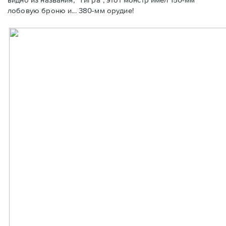
лобовую броню и... 380-мм орудие!