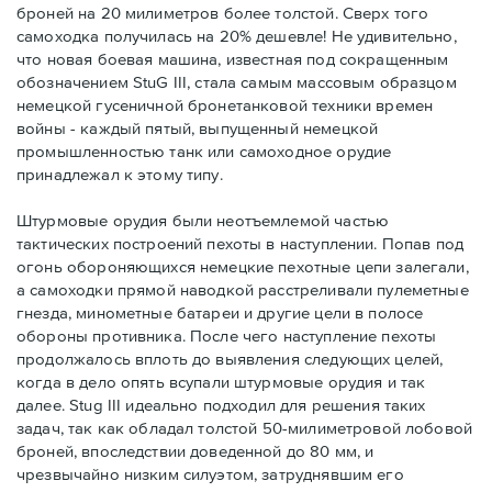
броней на 20 милиметров более толстой. Сверх того
самоходка получилась на 20% дешевле! Не удивительно,
что новая боевая машина, известная под сокращенным
обозначением StuG III, стала самым массовым образцом
немецкой гусеничной бронетанковой техники времен
войны - каждый пятый, выпущенный немецкой
промышленностью танк или самоходное орудие
принадлежал к этому типу.
Штурмовые орудия были неотъемлемой частью
тактических построений пехоты в наступлении. Попав под
огонь обороняющихся немецкие пехотные цепи залегали,
а самоходки прямой наводкой расстреливали пулеметные
гнезда, минометные батареи и другие цели в полосе
обороны противника. После чего наступление пехоты
продолжалось вплоть до выявления следующих целей,
когда в дело опять всупали штурмовые орудия и так
далее. Stug III идеально подходил для решения таких
задач, так как обладал толстой 50-милиметровой лобовой
броней, впоследствии доведенной до 80 мм, и
чрезвычайно низким силуэтом, затруднявшим его