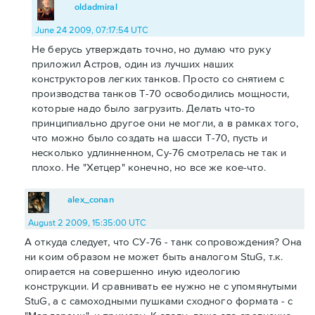
oldadmiral
June 24 2009, 07:17:54 UTC
Не берусь утверждать точно, но думаю что руку
приложил Астров, один из лучших наших
конструкторов легких танков. Просто со снятием с
производства танков Т-70 освободились мощности,
которые надо было загрузить. Делать что-то
принципиально другое они не могли, а в рамках того,
что можно было создать на шасси Т-70, пусть и
несколько удлинненном, Су-76 смотрелась не так и
плохо. Не "Хетцер" конечно, но все же кое-что.
alex_conan
August 2 2009, 15:35:00 UTC
А откуда следует, что СУ-76 - танк сопровождения? Она
ни коим образом не может быть аналогом StuG, т.к.
опирается на совершенно иную идеологию
конструкции. И сравнивать ее нужно не с упомянутыми
StuG, а с самоходными пушками сходного формата - с