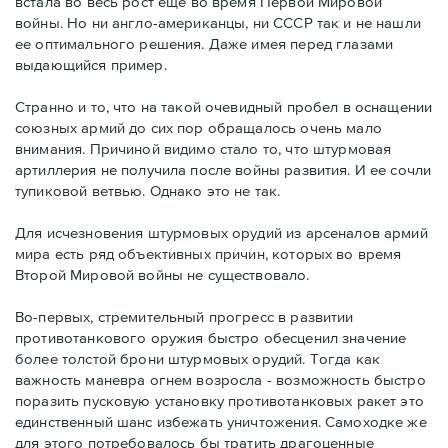
встала во весь рост еще во время Первой Мировой
войны. Но ни англо-американцы, ни СССР так и не нашли
ее оптимального решения. Даже имея перед глазами
выдающийся пример.
Странно и то, что на такой очевидный пробел в оснащении
союзных армий до сих пор обращалось очень мало
внимания. Причиной видимо стало то, что штурмовая
артиллерия не получила после войны развития. И ее сочли
тупиковой ветвью. Однако это не так.
Для исчезновения штурмовых орудий из арсеналов армий
мира есть ряд объективных причин, которых во время
Второй Мировой войны не существовало.
Во-первых, стремительный прогресс в развитии
противотанкового оружия быстро обесценил значение
более толстой брони штурмовых орудий. Тогда как
важность маневра огнем возросла - возможность быстро
поразить пусковую установку противотанковых ракет это
единственный шанс избежать уничтожения. Самоходке же
для этого потребовалось бы тратить драгоценные