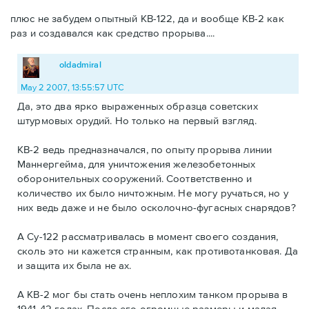
плюс не забудем опытный КВ-122, да и вообще КВ-2 как
раз и создавался как средство прорыва....
oldadmiral
May 2 2007, 13:55:57 UTC
Да, это два ярко выраженных образца советских
штурмовых орудий. Но только на первый взгляд.
КВ-2 ведь предназначался, по опыту прорыва линии
Маннергейма, для уничтожения железобетонных
оборонительных сооружений. Соответственно и
количество их было ничтожным. Не могу ручаться, но у
них ведь даже и не было осколочно-фугасных снарядов?
А Су-122 рассматривалась в момент своего создания,
сколь это ни кажется странным, как противотанковая. Да
и защита их была не ах.
А КВ-2 мог бы стать очень неплохим танком прорыва в
1941-42 годах. После его огромные размеры и малая