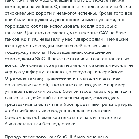
самоходки на их базе. Однако эти тяжелые машины были
относительно дороги и немногочисленны. Кроме того все
они были вооружены длинноствольными пушками, что
порождало соблазн использовать их для борьбы с
танками. Достаточно сказать, что тяжелые САУ на базе
танков КВ и ИС называли у нас "Зверобоями". Немецкие
же штурмовые орудия имели своей целью лишь
поддержку пехоты. Подразделения, оснащенные
самоходками StuG III даже не входили в состав танковых
войск! Они считались артиллерией, и их экипажи носили не
черную униформу танкистов, а серую артиллерийскую.
Отражала тактику применения этих машин и штатная
организация частей, в которые они входили. Например
учитывая высокий расход боеприпасов, характерный для
длительных действий на переднем крае, самоходкам
придавались специальные бронированные транспортеры,
чтобы избежать их отхода в тыл для пополнения
боекомплекта. Немецкая пехота ни на миг не должна
была оставаться без поддержки.
Правда после того, как StuG III была оснащена