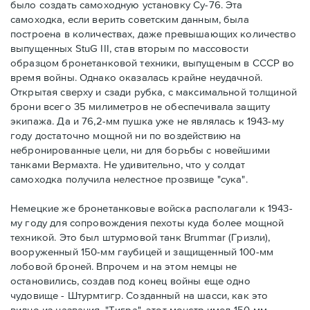
было создать самоходную установку Су-76. Эта
самоходка, если верить советским данным, была
построена в количествах, даже превышающих количество
выпущенных StuG III, став вторым по массовости
образцом бронетанковой техники, выпущеным в СССР во
время войны. Однако оказалась крайне неудачной.
Открытая сверху и сзади рубка, с максимальной толщиной
брони всего 35 милиметров не обеспечивала защиту
экипажа. Да и 76,2-мм пушка уже не являлась к 1943-му
году достаточно мощной ни по воздействию на
небронированные цели, ни для борьбы с новейшими
танками Вермахта. Не удивительно, что у солдат
самоходка получила нелестное прозвище "сука".
Немецкие же бронетанковые войска располагали к 1943-
му году для сопровождения пехоты куда более мощной
техникой. Это был штурмовой танк Brummar (Гризли),
вооруженный 150-мм гаубицей и защищенный 100-мм
лобовой броней. Впрочем и на этом немцы не
остановились, создав под конец войны еще одно
чудовище - Штурмтигр. Созданный на шасси, как это
видно из названия, "Тигра", этот монстр имел 150-мм