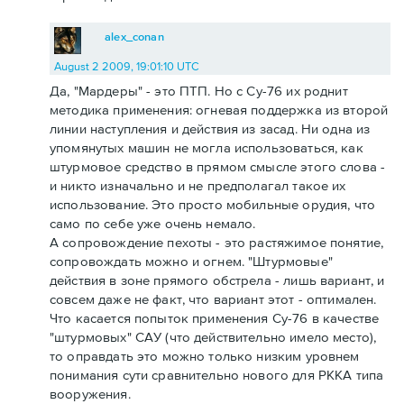
alex_conan
August 2 2009, 19:01:10 UTC
Да, "Мардеры" - это ПТП. Но с Су-76 их роднит
методика применения: огневая поддержка из второй
линии наступления и действия из засад. Ни одна из
упомянутых машин не могла использоваться, как
штурмовое средство в прямом смысле этого слова -
и никто изначально и не предполагал такое их
использование. Это просто мобильные орудия, что
само по себе уже очень немало.
А сопровождение пехоты - это растяжимое понятие,
сопровождать можно и огнем. "Штурмовые"
действия в зоне прямого обстрела - лишь вариант, и
совсем даже не факт, что вариант этот - оптимален.
Что касается попыток применения Су-76 в качестве
"штурмовых" САУ (что действительно имело место),
то оправдать это можно только низким уровнем
понимания сути сравнительно нового для РККА типа
вооружения.