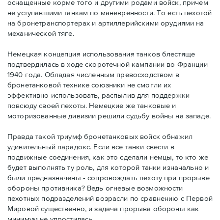
оснащенные корме того и другими родами войск, причем
не уступавшими танкам по маневренности. То есть пехотой
на бронетранспортерах и артиллерийскими орудиями на
механической тяге.
Немецкая концепция использования танков блестяще
подтвердилась в ходе скоротечной кампании во Франции
1940 года. Обладая численным превосходством в
бронетанковой технике союзники не смогли их
эффективно использовать, распылив для поддержки
повсюду своей пехоты. Немецкие же танковые и
моторизованные дивизии решили судьбу войны на западе.
Правда такой триумф бронетанковых войск обнажил
удивительный парадокс. Если все танки свести в
подвижные соединения, как это сделали немцы, то кто же
будет выполнять ту роль, для которой танки изначально и
были предназначены - сопровождать пехоту при прорыве
обороны противника? Ведь огневые возможности
пехотных подразделений возрасли по сравнению с Первой
Мировой существенно, и задача прорыва обороны как
минимум не упростилась.