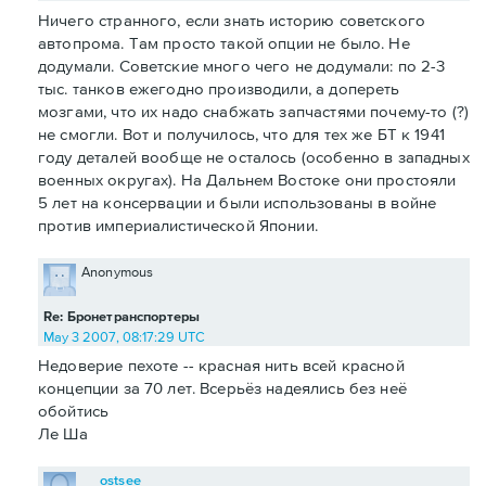
Ничего странного, если знать историю советского
автопрома. Там просто такой опции не было. Не
додумали. Советские много чего не додумали: по 2-3
тыс. танков ежегодно производили, а допереть
мозгами, что их надо снабжать запчастями почему-то (?)
не смогли. Вот и получилось, что для тех же БТ к 1941
году деталей вообще не осталось (особенно в западных
военных округах). На Дальнем Востоке они простояли
5 лет на консервации и были использованы в войне
против империалистической Японии.
Anonymous
Re: Бронетранспортеры
May 3 2007, 08:17:29 UTC
Недоверие пехоте -- красная нить всей красной
концепции за 70 лет. Всерьёз надеялись без неё
обойтись
Ле Ша
ostsee