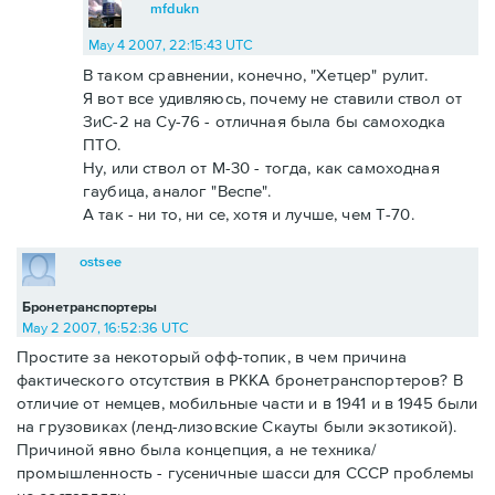
mfdukn
May 4 2007, 22:15:43 UTC
В таком сравнении, конечно, "Хетцер" рулит.
Я вот все удивляюсь, почему не ставили ствол от
ЗиС-2 на Су-76 - отличная была бы самоходка
ПТО.
Ну, или ствол от М-30 - тогда, как самоходная
гаубица, аналог "Веспе".
А так - ни то, ни се, хотя и лучше, чем Т-70.
ostsee
Бронетранспортеры
May 2 2007, 16:52:36 UTC
Простите за некоторый офф-топик, в чем причина
фактического отсутствия в РККА бронетранспортеров? В
отличие от немцев, мобильные части и в 1941 и в 1945 были
на грузовиках (ленд-лизовские Скауты были экзотикой).
Причиной явно была концепция, а не техника/
промышленность - гусеничные шасси для СССР проблемы