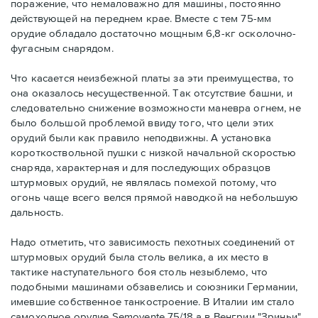
поражение, что немаловажно для машины, постоянно
действующей на переднем крае. Вместе с тем 75-мм
орудие обладало достаточно мощным 6,8-кг осколочно-
фугасным снарядом.
Что касается неизбежной платы за эти преимущества, то
она оказалось несущественной. Так отсутствие башни, и
следовательно снижение возможности маневра огнем, не
было большой проблемой ввиду того, что цели этих
орудий были как правило неподвижны. А установка
короткоствольной пушки с низкой начальной скоростью
снаряда, характерная и для последующих образцов
штурмовых орудий, не являлась помехой потому, что
огонь чаще всего велся прямой наводкой на небольшую
дальность.
Надо отметить, что зависимость пехотных соединений от
штурмовых орудий была столь велика, а их место в
тактике наступательного боя столь незыблемо, что
подобными машинами обзавелись и союзники Германии,
имевшие собственное танкостроение. В Италии им стало
самоходное орудие Semovente 75/18 а в Венгрии "Зриньи".