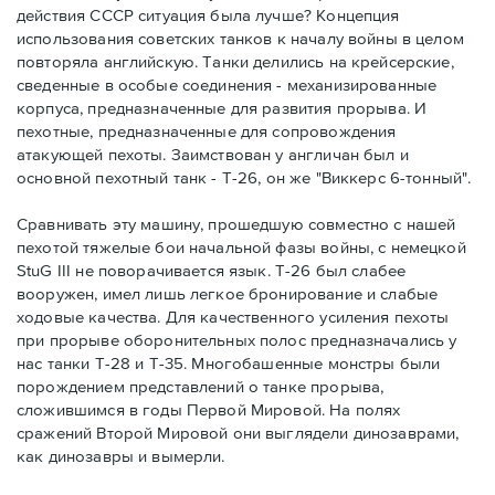
действия СССР ситуация была лучше? Концепция
использования советских танков к началу войны в целом
повторяла английскую. Танки делились на крейсерские,
сведенные в особые соединения - механизированные
корпуса, предназначенные для развития прорыва. И
пехотные, предназначенные для сопровождения
атакующей пехоты. Заимствован у англичан был и
основной пехотный танк - Т-26, он же "Виккерс 6-тонный".
Сравнивать эту машину, прошедшую совместно с нашей
пехотой тяжелые бои начальной фазы войны, с немецкой
StuG III не поворачивается язык. Т-26 был слабее
вооружен, имел лишь легкое бронирование и слабые
ходовые качества. Для качественного усиления пехоты
при прорыве оборонительных полос предназначались у
нас танки Т-28 и Т-35. Многобашенные монстры были
порождением представлений о танке прорыва,
сложившимся в годы Первой Мировой. На полях
сражений Второй Мировой они выглядели динозаврами,
как динозавры и вымерли.