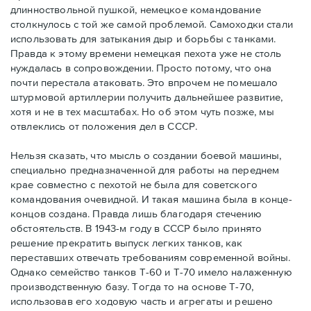
длинноствольной пушкой, немецкое командование
столкнулось с той же самой проблемой. Самоходки стали
использовать для затыкания дыр и борьбы с танками.
Правда к этому времени немецкая пехота уже не столь
нуждалась в сопровождении. Просто потому, что она
почти перестала атаковать. Это впрочем не помешало
штурмовой артиллерии получить дальнейшее развитие,
хотя и не в тех масштабах. Но об этом чуть позже, мы
отвлеклись от положения дел в СССР.
Нельзя сказать, что мысль о создании боевой машины,
специально предназначенной для работы на переднем
крае совместно с пехотой не была для советского
командования очевидной. И такая машина была в конце-
концов создана. Правда лишь благодаря стечению
обстоятельств. В 1943-м году в СССР было принято
решение прекратить выпуск легких танков, как
переставших отвечать требованиям современной войны.
Однако семейство танков Т-60 и Т-70 имело налаженную
производственную базу. Тогда то на основе Т-70,
использовав его ходовую часть и агрегаты и решено