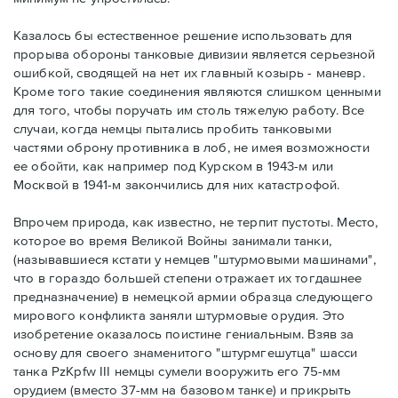
Казалось бы естественное решение использовать для
прорыва обороны танковые дивизии является серьезной
ошибкой, сводящей на нет их главный козырь - маневр.
Кроме того такие соединения являются слишком ценными
для того, чтобы поручать им столь тяжелую работу. Все
случаи, когда немцы пытались пробить танковыми
частями оброну противника в лоб, не имея возможности
ее обойти, как например под Курском в 1943-м или
Москвой в 1941-м закончились для них катастрофой.
Впрочем природа, как известно, не терпит пустоты. Место,
которое во время Великой Войны занимали танки,
(называвшиеся кстати у немцев "штурмовыми машинами",
что в гораздо большей степени отражает их тогдашнее
предназначение) в немецкой армии образца следующего
мирового конфликта заняли штурмовые орудия. Это
изобретение оказалось поистине гениальным. Взяв за
основу для своего знаменитого "штурмгешутца" шасси
танка PzKpfw III немцы сумели вооружить его 75-мм
орудием (вместо 37-мм на базовом танке) и прикрыть