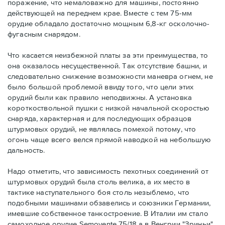
поражение, что немаловажно для машины, постоянно
действующей на переднем крае. Вместе с тем 75-мм
орудие обладало достаточно мощным 6,8-кг осколочно-
фугасным снарядом.
Что касается неизбежной платы за эти преимущества, то
она оказалось несущественной. Так отсутствие башни, и
следовательно снижение возможности маневра огнем, не
было большой проблемой ввиду того, что цели этих
орудий были как правило неподвижны. А установка
короткоствольной пушки с низкой начальной скоростью
снаряда, характерная и для последующих образцов
штурмовых орудий, не являлась помехой потому, что
огонь чаще всего велся прямой наводкой на небольшую
дальность.
Надо отметить, что зависимость пехотных соединений от
штурмовых орудий была столь велика, а их место в
тактике наступательного боя столь незыблемо, что
подобными машинами обзавелись и союзники Германии,
имевшие собственное танкостроение. В Италии им стало
самоходное орудие Semovente 75/18 а в Венгрии "Зриньи".