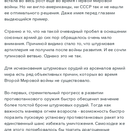
встала во весь рост еще во время Первой Мировой
войны. Но ни англо-американцы, ни СССР так и не нашли
ее оптимального решения. Даже имея перед глазами
выдающийся пример.
Странно и то, что на такой очевидный пробел в оснащении
союзных армий до сих пор обращалось очень мало
внимания. Причиной видимо стало то, что штурмовая
артиллерия не получила после войны развития. И ее сочли
тупиковой ветвью. Однако это не так.
Для исчезновения штурмовых орудий из арсеналов армий
мира есть ряд объективных причин, которых во время
Второй Мировой войны не существовало.
Во-первых, стремительный прогресс в развитии
противотанкового оружия быстро обесценил значение
более толстой брони штурмовых орудий. Тогда как
важность маневра огнем возросла - возможность быстро
поразить пусковую установку противотанковых ракет это
единственный шанс избежать уничтожения. Самоходке же
для этого потребовалось бы тратить драгоценные