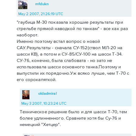
mfdukn
May 2 2007, 21:26:19 UTC
"гаубица М-30 показала хорошие результаты при
стрельбе прямой наводкой по танкам" - все как раз
наоборот.
Именно поэтому встал вопрос о новой
САУ.Результаты - сначала СУ-152(ствол МЛ-20 на
шасси КВ), а потом и СУ-85/СУ-100 на шасси Т-34.
СУ-76, конечно, была слабовата - но зато не
использовала шасси основного танка.Поэтому и
выпустили их порядочно.Уж всяко лучше, чем Т-70 с
его сорокапяткой.
oldadmiral
May 3 2007, 10:23:24 UTC
Техническое решение было и для шасси Т-70, тем
более удлинненного. Сравните хотя бы Су-76 и
немецкий "Хетцер".