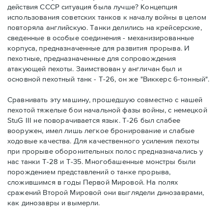
действия СССР ситуация была лучше? Концепция
использования советских танков к началу войны в целом
повторяла английскую. Танки делились на крейсерские,
сведенные в особые соединения - механизированные
корпуса, предназначенные для развития прорыва. И
пехотные, предназначенные для сопровождения
атакующей пехоты. Заимствован у англичан был и
основной пехотный танк - Т-26, он же "Виккерс 6-тонный".
Сравнивать эту машину, прошедшую совместно с нашей
пехотой тяжелые бои начальной фазы войны, с немецкой
StuG III не поворачивается язык. Т-26 был слабее
вооружен, имел лишь легкое бронирование и слабые
ходовые качества. Для качественного усиления пехоты
при прорыве оборонительных полос предназначались у
нас танки Т-28 и Т-35. Многобашенные монстры были
порождением представлений о танке прорыва,
сложившимся в годы Первой Мировой. На полях
сражений Второй Мировой они выглядели динозаврами,
как динозавры и вымерли.