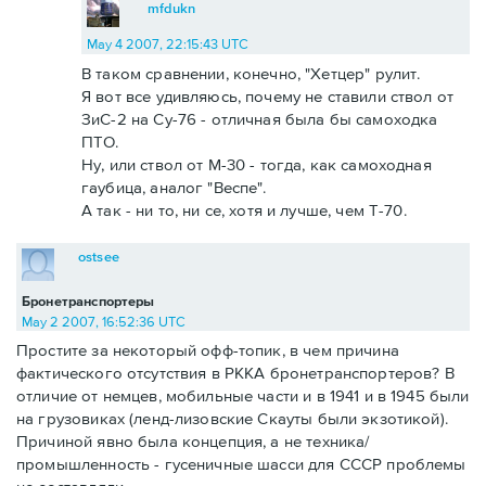
mfdukn
May 4 2007, 22:15:43 UTC
В таком сравнении, конечно, "Хетцер" рулит.
Я вот все удивляюсь, почему не ставили ствол от
ЗиС-2 на Су-76 - отличная была бы самоходка
ПТО.
Ну, или ствол от М-30 - тогда, как самоходная
гаубица, аналог "Веспе".
А так - ни то, ни се, хотя и лучше, чем Т-70.
ostsee
Бронетранспортеры
May 2 2007, 16:52:36 UTC
Простите за некоторый офф-топик, в чем причина
фактического отсутствия в РККА бронетранспортеров? В
отличие от немцев, мобильные части и в 1941 и в 1945 были
на грузовиках (ленд-лизовские Скауты были экзотикой).
Причиной явно была концепция, а не техника/
промышленность - гусеничные шасси для СССР проблемы