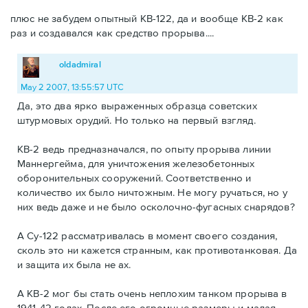
плюс не забудем опытный КВ-122, да и вообще КВ-2 как
раз и создавался как средство прорыва....
oldadmiral
May 2 2007, 13:55:57 UTC
Да, это два ярко выраженных образца советских
штурмовых орудий. Но только на первый взгляд.
КВ-2 ведь предназначался, по опыту прорыва линии
Маннергейма, для уничтожения железобетонных
оборонительных сооружений. Соответственно и
количество их было ничтожным. Не могу ручаться, но у
них ведь даже и не было осколочно-фугасных снарядов?
А Су-122 рассматривалась в момент своего создания,
сколь это ни кажется странным, как противотанковая. Да
и защита их была не ах.
А КВ-2 мог бы стать очень неплохим танком прорыва в
1941-42 годах. После его огромные размеры и малая