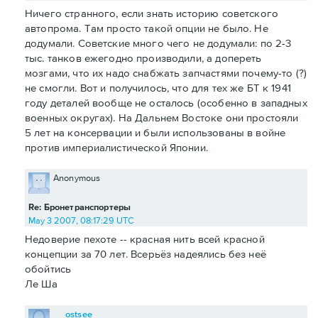
Ничего странного, если знать историю советского
автопрома. Там просто такой опции не было. Не
додумали. Советские много чего не додумали: по 2-3
тыс. танков ежегодно производили, а допереть
мозгами, что их надо снабжать запчастями почему-то (?)
не смогли. Вот и получилось, что для тех же БТ к 1941
году деталей вообще не осталось (особенно в западных
военных округах). На Дальнем Востоке они простояли
5 лет на консервации и были использованы в войне
против империалистической Японии.
Anonymous
Re: Бронетранспортеры
May 3 2007, 08:17:29 UTC
Недоверие пехоте -- красная нить всей красной
концепции за 70 лет. Всерьёз надеялись без неё
обойтись
Ле Ша
ostsee