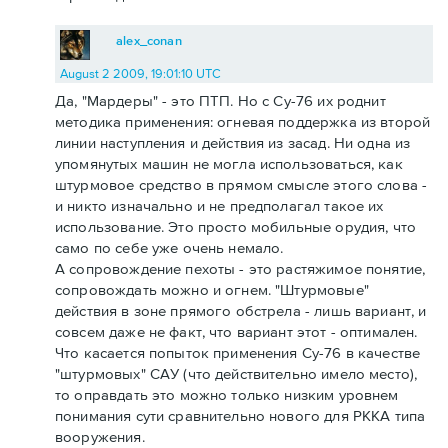
alex_conan
August 2 2009, 19:01:10 UTC
Да, "Мардеры" - это ПТП. Но с Су-76 их роднит
методика применения: огневая поддержка из второй
линии наступления и действия из засад. Ни одна из
упомянутых машин не могла использоваться, как
штурмовое средство в прямом смысле этого слова -
и никто изначально и не предполагал такое их
использование. Это просто мобильные орудия, что
само по себе уже очень немало.
А сопровождение пехоты - это растяжимое понятие,
сопровождать можно и огнем. "Штурмовые"
действия в зоне прямого обстрела - лишь вариант, и
совсем даже не факт, что вариант этот - оптимален.
Что касается попыток применения Су-76 в качестве
"штурмовых" САУ (что действительно имело место),
то оправдать это можно только низким уровнем
понимания сути сравнительно нового для РККА типа
вооружения.