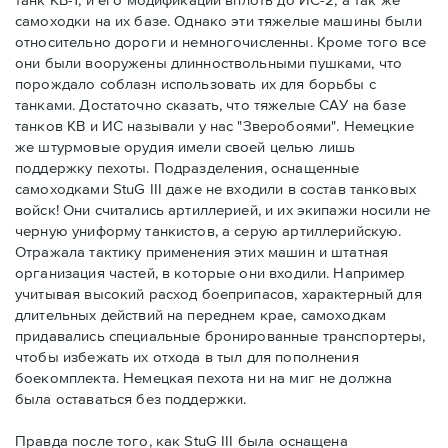
самоходки на их базе. Однако эти тяжелые машины были
относительно дороги и немногочисленны. Кроме того все
они были вооружены длинноствольными пушками, что
порождало соблазн использовать их для борьбы с
танками. Достаточно сказать, что тяжелые САУ на базе
танков КВ и ИС называли у нас "Зверобоями". Немецкие
же штурмовые орудия имели своей целью лишь
поддержку пехоты. Подразделения, оснащенные
самоходками StuG III даже не входили в состав танковых
войск! Они считались артиллерией, и их экипажи носили не
черную униформу танкистов, а серую артиллерийскую.
Отражала тактику применения этих машин и штатная
организация частей, в которые они входили. Например
учитывая высокий расход боеприпасов, характерный для
длительных действий на переднем крае, самоходкам
придавались специальные бронированные транспортеры,
чтобы избежать их отхода в тыл для пополнения
боекомплекта. Немецкая пехота ни на миг не должна
была оставаться без поддержки.
Правда после того, как StuG III была оснащена