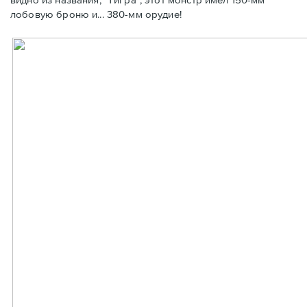
лобовую броню и... 380-мм орудие!