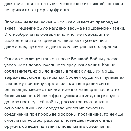
десятки а то и сотни тысяч человеческих жизней, но так и
не приводил к прорыву фронта.
Впрочем человеческая мысль как известно преград не
знает. Решение было найдено весьма изощренное - танки.
Это изобретение объединило многие новомодные
изобретения того времени, такие как гусеничный
движитель, пулемет и двигатель внутреннего сгорания.
Однако эволюция танков после Великой Войны далеко
увела их от первоначального предназначения. Как ни
соблазнительно было видеть в танках лишь их мощь,
выражавшуюся в прикрытых броней орудиях и пулеметах,
главному принципу стратегии - концентрации сил в
решающем месте отвечала именно маневренность этих
боевых машин. И если французская армия, погрязнув в
догмах прошедшей войны, рассматривала танки в
основном лишь как средство усиления пехотных
соединений при прорыве обороны противника, то немцы
смогли полностью раскрыть потенциал нового вида
оружия, объединив танки в подвижные соединения,