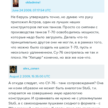
oldadmiral
June 24 2009, 07:17:54 UTC
Не берусь утверждать точно, но думаю что руку
приложил Астров, один из лучших наших
конструкторов легких танков. Просто со снятием с
производства танков Т-70 освободились мощности,
которые надо было загрузить. Делать что-то
принципиально другое они не могли, а в рамках того,
что можно было создать на шасси Т-70, пусть и
несколько удлинненном, Су-76 смотрелась не так и
плохо. Не "Хетцер" конечно, но все же кое-что.
alex_conan
August 2 2009, 15:35:00 UTC
А откуда следует, что СУ-76 - танк сопровождения? Она
ни коим образом не может быть аналогом StuG, т.к.
опирается на совершенно иную идеологию
конструкции. И сравнивать ее нужно не с упомянутыми
StuG, а с самоходными пушками сходного формата - с