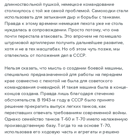
длинноствольной пушкой, немецкое командование
столкнулось с той же самой проблемой. Самоходки стали
использовать для затыкания дыр и борьбы с танками.
Правда к этому времени немецкая пехота уже не столь
нуждалась в сопровождении. Просто потому, что она
почти перестала атаковать. Это впрочем не помешало
штурмовой артиллерии получить дальнейшее развитие,
хотя и не в тех масштабах. Но об этом чуть позже, мы
отвлеклись от положения дел в СССР.
Нельзя сказать, что мысль о создании боевой машины,
специально предназначенной для работы на переднем
крае совместно с пехотой не была для советского
командования очевидной. И такая машина была в конце-
концов создана. Правда лишь благодаря стечению
обстоятельств. В 1943-м году в СССР было принято
решение прекратить выпуск легких танков, как
переставших отвечать требованиям современной войны.
Однако семейство танков Т-60 и Т-70 имело налаженную
производственную базу. Тогда то на основе Т-70,
использовав его ходовую часть и агрегаты и решено