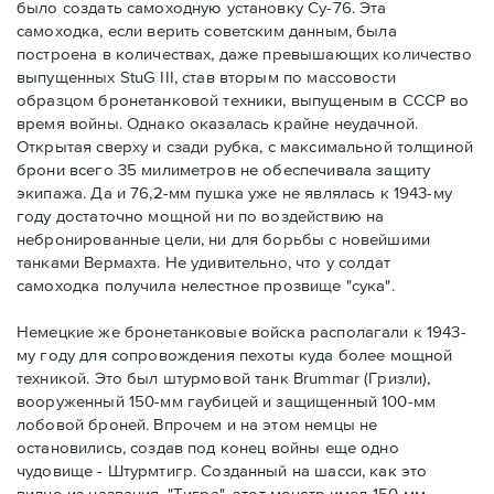
было создать самоходную установку Су-76. Эта
самоходка, если верить советским данным, была
построена в количествах, даже превышающих количество
выпущенных StuG III, став вторым по массовости
образцом бронетанковой техники, выпущеным в СССР во
время войны. Однако оказалась крайне неудачной.
Открытая сверху и сзади рубка, с максимальной толщиной
брони всего 35 милиметров не обеспечивала защиту
экипажа. Да и 76,2-мм пушка уже не являлась к 1943-му
году достаточно мощной ни по воздействию на
небронированные цели, ни для борьбы с новейшими
танками Вермахта. Не удивительно, что у солдат
самоходка получила нелестное прозвище "сука".
Немецкие же бронетанковые войска располагали к 1943-
му году для сопровождения пехоты куда более мощной
техникой. Это был штурмовой танк Brummar (Гризли),
вооруженный 150-мм гаубицей и защищенный 100-мм
лобовой броней. Впрочем и на этом немцы не
остановились, создав под конец войны еще одно
чудовище - Штурмтигр. Созданный на шасси, как это
видно из названия, "Тигра", этот монстр имел 150-мм