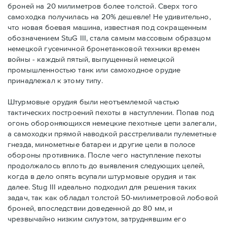
броней на 20 милиметров более толстой. Сверх того
самоходка получилась на 20% дешевле! Не удивительно,
что новая боевая машина, известная под сокращенным
обозначением StuG III, стала самым массовым образцом
немецкой гусеничной бронетанковой техники времен
войны - каждый пятый, выпущенный немецкой
промышленностью танк или самоходное орудие
принадлежал к этому типу.
Штурмовые орудия были неотъемлемой частью
тактических построений пехоты в наступлении. Попав под
огонь обороняющихся немецкие пехотные цепи залегали,
а самоходки прямой наводкой расстреливали пулеметные
гнезда, минометные батареи и другие цели в полосе
обороны противника. После чего наступление пехоты
продолжалось вплоть до выявления следующих целей,
когда в дело опять всупали штурмовые орудия и так
далее. Stug III идеально подходил для решения таких
задач, так как обладал толстой 50-милиметровой лобовой
броней, впоследствии доведенной до 80 мм, и
чрезвычайно низким силуэтом, затруднявшим его