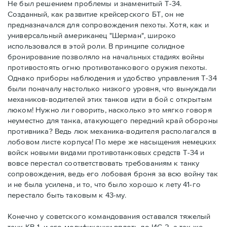
Не был решением проблемы и знаменитый Т-34.
Созданный, как развитие крейсерского БТ, он не
предназначался для сопровождения пехоты. Хотя, как и
универсальный американец "Шерман", широко
использовался в этой роли. В принципе солидное
бронирование позволяло на начальных стадиях войны
противостоять огню противотанкового оружия пехоты.
Однако приборы наблюдения и удобство управления Т-34
были поначалу настолько низкого уровня, что вынуждали
механиков-водителей этих танков идти в бой с открытым
люком! Нужно ли говорить, насколько это мягко говоря
неуместно для танка, атакующего передний край обороны
противника? Ведь люк механика-водителя располагался в
лобовом листе корпуса! По мере же насыщения немецких
войск новыми видами противотанковых средств Т-34 и
вовсе перестал соответствовать требованиям к танку
сопровождения, ведь его лобовая броня за всю войну так
и не была усилена, и то, что было хорошо к лету 41-го
перестало быть таковым к 43-му.
Конечно у советского командования оставался тяжелый
танк КВ-1, и его модификации вплоть до ИС-2, а так же