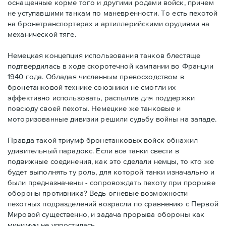
оснащенные корме того и другими родами войск, причем
не уступавшими танкам по маневренности. То есть пехотой
на бронетранспортерах и артиллерийскими орудиями на
механической тяге.
Немецкая концепция использования танков блестяще
подтвердилась в ходе скоротечной кампании во Франции
1940 года. Обладая численным превосходством в
бронетанковой технике союзники не смогли их
эффективно использовать, распылив для поддержки
повсюду своей пехоты. Немецкие же танковые и
моторизованные дивизии решили судьбу войны на западе.
Правда такой триумф бронетанковых войск обнажил
удивительный парадокс. Если все танки свести в
подвижные соединения, как это сделали немцы, то кто же
будет выполнять ту роль, для которой танки изначально и
были предназначены - сопровождать пехоту при прорыве
обороны противника? Ведь огневые возможности
пехотных подразделений возрасли по сравнению с Первой
Мировой существенно, и задача прорыва обороны как
минимум не упростилась.