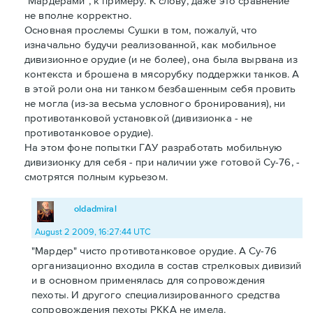
"Мардерами", к примеру. К слову, даже это сравнение
не вполне корректно.
Основная прослемы Сушки в том, пожалуй, что
изначально будучи реализованной, как мобильное
дивизионное орудие (и не более), она была вырвана из
контекста и брошена в мясорубку поддержки танков. А
в этой роли она ни танком безбашенным себя провить
не могла (из-за весьма условного бронирования), ни
противотанковой установкой (дивизионка - не
противотанковое орудие).
На этом фоне попытки ГАУ разработать мобильную
дивизионку для себя - при наличии уже готовой Су-76, -
смотрятся полным курьезом.
oldadmiral
August 2 2009, 16:27:44 UTC
"Мардер" чисто противотанковое орудие. А Су-76
организационно входила в состав стрелковых дивизий
и в основном применялась для сопровождения
пехоты. И другого специализированного средства
сопровождения пехоты РККА не имела.