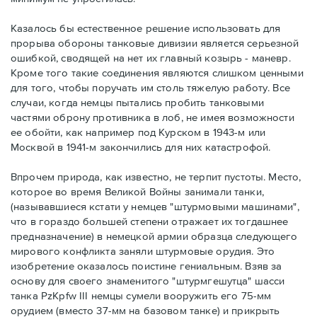
Казалось бы естественное решение использовать для
прорыва обороны танковые дивизии является серьезной
ошибкой, сводящей на нет их главный козырь - маневр.
Кроме того такие соединения являются слишком ценными
для того, чтобы поручать им столь тяжелую работу. Все
случаи, когда немцы пытались пробить танковыми
частями оброну противника в лоб, не имея возможности
ее обойти, как например под Курском в 1943-м или
Москвой в 1941-м закончились для них катастрофой.
Впрочем природа, как известно, не терпит пустоты. Место,
которое во время Великой Войны занимали танки,
(называвшиеся кстати у немцев "штурмовыми машинами",
что в гораздо большей степени отражает их тогдашнее
предназначение) в немецкой армии образца следующего
мирового конфликта заняли штурмовые орудия. Это
изобретение оказалось поистине гениальным. Взяв за
основу для своего знаменитого "штурмгешутца" шасси
танка PzKpfw III немцы сумели вооружить его 75-мм
орудием (вместо 37-мм на базовом танке) и прикрыть