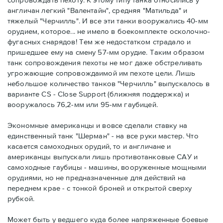
англичан легкий "Валентайн", средняя "Матильда" и
тяжелый "Черчилль". И все эти танки вооружались 40-мм
орудием, которое... не имело в боекомплекте осколочно-
фугасных снарядов! Тем же недостатком страдало и
пришедшее ему на смену 57-мм орудие. Таким образом
танк сопровождения пехоты не мог даже обстреливать
угрожающие сопровождаимой им пехоте цели. Лишь
небольшое количество танков "Черчилль" выпускалось в
варианте CS - Close Support (ближняя поддержка) и
вооружалось 76,2-мм или 95-мм гаубицей.
Экономные американцы и вовсе сделали ставку на
единственный танк "Шерман" - на все руки мастер. Что
касается самоходных орудий, то и англичане и
американцы выпускали лишь противотанковые САУ и
самоходные гаубицы - машины, вооруженные мощными
орудиями, но не предназначенные для действий на
переднем крае - с тонкой броней и открытой сверху
рубкой.
Может быть у ведшего куда более напряженные боевые