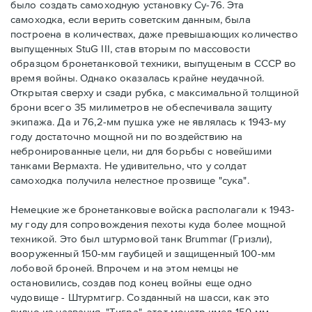
было создать самоходную установку Су-76. Эта
самоходка, если верить советским данным, была
построена в количествах, даже превышающих количество
выпущенных StuG III, став вторым по массовости
образцом бронетанковой техники, выпущеным в СССР во
время войны. Однако оказалась крайне неудачной.
Открытая сверху и сзади рубка, с максимальной толщиной
брони всего 35 милиметров не обеспечивала защиту
экипажа. Да и 76,2-мм пушка уже не являлась к 1943-му
году достаточно мощной ни по воздействию на
небронированные цели, ни для борьбы с новейшими
танками Вермахта. Не удивительно, что у солдат
самоходка получила нелестное прозвище "сука".
Немецкие же бронетанковые войска располагали к 1943-
му году для сопровождения пехоты куда более мощной
техникой. Это был штурмовой танк Brummar (Гризли),
вооруженный 150-мм гаубицей и защищенный 100-мм
лобовой броней. Впрочем и на этом немцы не
остановились, создав под конец войны еще одно
чудовище - Штурмтигр. Созданный на шасси, как это
видно из названия, "Тигра", этот монстр имел 150-мм