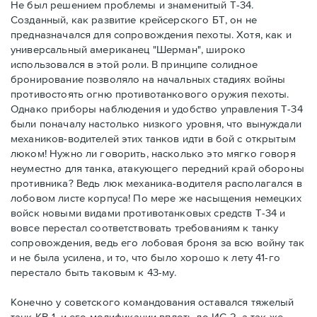
Не был решением проблемы и знаменитый Т-34.
Созданный, как развитие крейсерского БТ, он не
предназначался для сопровождения пехоты. Хотя, как и
универсальный американец "Шерман", широко
использовался в этой роли. В принципе солидное
бронирование позволяло на начальных стадиях войны
противостоять огню противотанкового оружия пехоты.
Однако приборы наблюдения и удобство управления Т-34
были поначалу настолько низкого уровня, что вынуждали
механиков-водителей этих танков идти в бой с открытым
люком! Нужно ли говорить, насколько это мягко говоря
неуместно для танка, атакующего передний край обороны
противника? Ведь люк механика-водителя располагался в
лобовом листе корпуса! По мере же насыщения немецких
войск новыми видами противотанковых средств Т-34 и
вовсе перестал соответствовать требованиям к танку
сопровождения, ведь его лобовая броня за всю войну так
и не была усилена, и то, что было хорошо к лету 41-го
перестало быть таковым к 43-му.
Конечно у советского командования оставался тяжелый
танк КВ-1, и его модификации вплоть до ИС-2, а так же