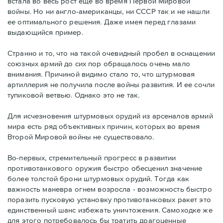
встала во весь рост еще во время Первой Мировой
войны. Но ни англо-американцы, ни СССР так и не нашли
ее оптимального решения. Даже имея перед глазами
выдающийся пример.
Странно и то, что на такой очевидный пробел в оснащении
союзных армий до сих пор обращалось очень мало
внимания. Причиной видимо стало то, что штурмовая
артиллерия не получила после войны развития. И ее сочли
тупиковой ветвью. Однако это не так.
Для исчезновения штурмовых орудий из арсеналов армий
мира есть ряд объективных причин, которых во время
Второй Мировой войны не существовало.
Во-первых, стремительный прогресс в развитии
противотанкового оружия быстро обесценил значение
более толстой брони штурмовых орудий. Тогда как
важность маневра огнем возросла - возможность быстро
поразить пусковую установку противотанковых ракет это
единственный шанс избежать уничтожения. Самоходке же
для этого потребовалось бы тратить драгоценные