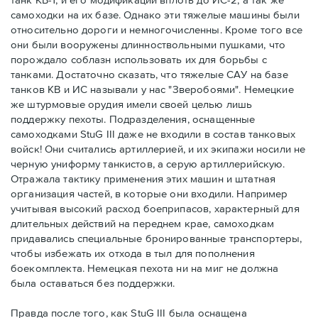
самоходки на их базе. Однако эти тяжелые машины были
относительно дороги и немногочисленны. Кроме того все
они были вооружены длинноствольными пушками, что
порождало соблазн использовать их для борьбы с
танками. Достаточно сказать, что тяжелые САУ на базе
танков КВ и ИС называли у нас "Зверобоями". Немецкие
же штурмовые орудия имели своей целью лишь
поддержку пехоты. Подразделения, оснащенные
самоходками StuG III даже не входили в состав танковых
войск! Они считались артиллерией, и их экипажи носили не
черную униформу танкистов, а серую артиллерийскую.
Отражала тактику применения этих машин и штатная
организация частей, в которые они входили. Например
учитывая высокий расход боеприпасов, характерный для
длительных действий на переднем крае, самоходкам
придавались специальные бронированные транспортеры,
чтобы избежать их отхода в тыл для пополнения
боекомплекта. Немецкая пехота ни на миг не должна
была оставаться без поддержки.
Правда после того, как StuG III была оснащена