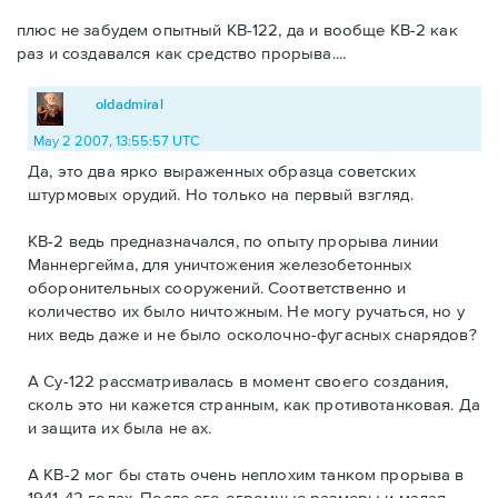
плюс не забудем опытный КВ-122, да и вообще КВ-2 как
раз и создавался как средство прорыва....
oldadmiral
May 2 2007, 13:55:57 UTC
Да, это два ярко выраженных образца советских
штурмовых орудий. Но только на первый взгляд.
КВ-2 ведь предназначался, по опыту прорыва линии
Маннергейма, для уничтожения железобетонных
оборонительных сооружений. Соответственно и
количество их было ничтожным. Не могу ручаться, но у
них ведь даже и не было осколочно-фугасных снарядов?
А Су-122 рассматривалась в момент своего создания,
сколь это ни кажется странным, как противотанковая. Да
и защита их была не ах.
А КВ-2 мог бы стать очень неплохим танком прорыва в
1941-42 годах. После его огромные размеры и малая