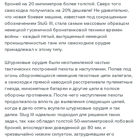
броней на 20 милиметров более толстой. Сверх того
самоходка получилась на 20% дешевле! Не удивительно,
что новая боевая машина, известная под сокращенным
обозначением StuG III, стала самым массовым образцом
немецкой гусеничной бронетанковой техники времен
войны - каждый пятый, выпущенный немецкой
промышленностью танк или самоходное орудие
принадлежал к этому типу.
Штурмовые орудия были неотъемлемой частью
тактических построений пехоты в наступлении. Попав под
огонь обороняющихся немецкие пехотные цепи залегали,
а самоходки прямой наводкой расстреливали пулеметные
гнезда, минометные батареи и другие цели в полосе
обороны противника. После чего наступление пехоты
продолжалось вплоть до выявления следующих целей,
когда в дело опять всупали штурмовые орудия и так
далее. Stug III идеально подходил для решения таких
задач, так как обладал толстой 50-милиметровой лобовой
броней, впоследствии доведенной до 80 мм, и
чрезвычайно низким силуэтом, затруднявшим его