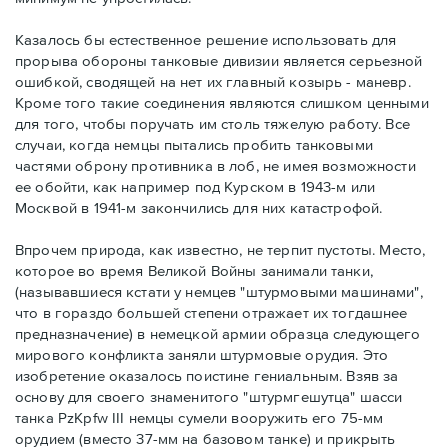
Казалось бы естественное решение использовать для
прорыва обороны танковые дивизии является серьезной
ошибкой, сводящей на нет их главный козырь - маневр.
Кроме того такие соединения являются слишком ценными
для того, чтобы поручать им столь тяжелую работу. Все
случаи, когда немцы пытались пробить танковыми
частями оброну противника в лоб, не имея возможности
ее обойти, как например под Курском в 1943-м или
Москвой в 1941-м закончились для них катастрофой.
Впрочем природа, как известно, не терпит пустоты. Место,
которое во время Великой Войны занимали танки,
(называвшиеся кстати у немцев "штурмовыми машинами",
что в гораздо большей степени отражает их тогдашнее
предназначение) в немецкой армии образца следующего
мирового конфликта заняли штурмовые орудия. Это
изобретение оказалось поистине гениальным. Взяв за
основу для своего знаменитого "штурмгешутца" шасси
танка PzKpfw III немцы сумели вооружить его 75-мм
орудием (вместо 37-мм на базовом танке) и прикрыть