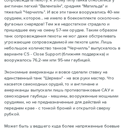
англичан легкий "Валентайн", средняя "Матильда" и
тяжелый "Черчилль". И все эти танки вооружались 40-мм
орудием, которое... не имело в боекомплекте осколочно-
фугасных снарядов! Тем же недостатком страдало и
пришедшее ему на смену 57-мм орудие. Таким образом
танк сопровождения пехоты не мог даже обстреливать
угрожающие сопровождаимой им пехоте цели. Лишь
небольшое количество танков "Черчилль" выпускалось в
варианте CS - Close Support (ближняя поддержка) и
вооружалось 76,2-мм или 95-мм гаубицей.
Экономные американцы и вовсе сделали ставку на
единственный танк "Шерман" - на все руки мастер. Что
касается самоходных орудий, то и англичане и
американцы выпускали лишь противотанковые САУ и
самоходные гаубицы - машины, вооруженные мощными
орудиями, но не предназначенные для действий на
переднем крае - с тонкой броней и открытой сверху
рубкой.
Может быть у ведшего куда более напряженные боевые