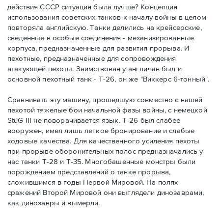
действия СССР ситуация была лучше? Концепция
использования советских танков к началу войны в целом
повторяла английскую. Танки делились на крейсерские,
сведенные в особые соединения - механизированные
корпуса, предназначенные для развития прорыва. И
пехотные, предназначенные для сопровождения
атакующей пехоты. Заимствован у англичан был и
основной пехотный танк - Т-26, он же "Виккерс 6-тонный".
Сравнивать эту машину, прошедшую совместно с нашей
пехотой тяжелые бои начальной фазы войны, с немецкой
StuG III не поворачивается язык. Т-26 был слабее
вооружен, имел лишь легкое бронирование и слабые
ходовые качества. Для качественного усиления пехоты
при прорыве оборонительных полос предназначались у
нас танки Т-28 и Т-35. Многобашенные монстры были
порождением представлений о танке прорыва,
сложившимся в годы Первой Мировой. На полях
сражений Второй Мировой они выглядели динозаврами,
как динозавры и вымерли.