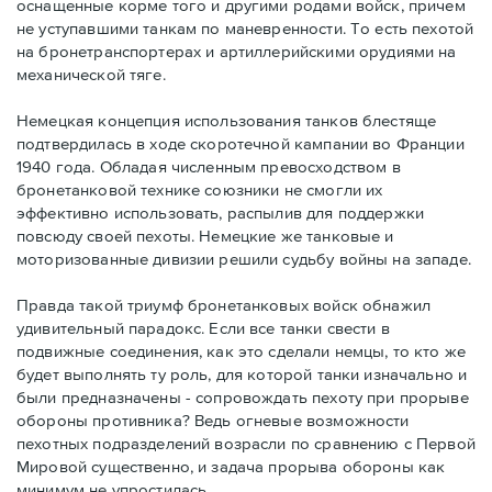
оснащенные корме того и другими родами войск, причем
не уступавшими танкам по маневренности. То есть пехотой
на бронетранспортерах и артиллерийскими орудиями на
механической тяге.
Немецкая концепция использования танков блестяще
подтвердилась в ходе скоротечной кампании во Франции
1940 года. Обладая численным превосходством в
бронетанковой технике союзники не смогли их
эффективно использовать, распылив для поддержки
повсюду своей пехоты. Немецкие же танковые и
моторизованные дивизии решили судьбу войны на западе.
Правда такой триумф бронетанковых войск обнажил
удивительный парадокс. Если все танки свести в
подвижные соединения, как это сделали немцы, то кто же
будет выполнять ту роль, для которой танки изначально и
были предназначены - сопровождать пехоту при прорыве
обороны противника? Ведь огневые возможности
пехотных подразделений возрасли по сравнению с Первой
Мировой существенно, и задача прорыва обороны как
минимум не упростилась.