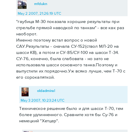
mfdukn
May 2 2007, 21:26:19 UTC
"гаубица М-30 показала хорошие результаты при
стрельбе прямой наводкой по танкам" - все как раз
наоборот.
Именно поэтому встал вопрос о новой
САУ.Результаты - сначала СУ-152(ствол МЛ-20 на
шасси КВ), а потом и СУ-85/СУ-100 на шасси Т-34.
СУ-76, конечно, была слабовата - но зато не
использовала шасси основного танка.Поэтому и
выпустили их порядочно.Уж всяко лучше, чем Т-70 с
его сорокапяткой.
oldadmiral
May 3 2007, 10:23:24 UTC
Техническое решение было и для шасси Т-70, тем
более удлинненного. Сравните хотя бы Су-76 и
немецкий "Хетцер".