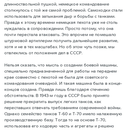
длинноствольной пушкой, немецкое командование
столкнулось с той же самой проблемой. Самоходки стали
использовать для затыкания дыр и борьбы с танками.
Правда к этому времени немецкая пехота уже не столь
нуждалась в сопровождении. Просто потому, что она
почти перестала атаковать. Это впрочем не помешало
штурмовой артиллерии получить дальнейшее развитие,
хотя и не в тех масштабах. Но об этом чуть позже, мы
отвлеклись от положения дел в СССР.
Нельзя сказать, что мысль о создании боевой машины,
специально предназначенной для работы на переднем
крае совместно с пехотой не была для советского
командования очевидной. И такая машина была в конце-
концов создана. Правда лишь благодаря стечению
обстоятельств. В 1943-м году в СССР было принято
решение прекратить выпуск легких танков, как
переставших отвечать требованиям современной войны.
Однако семейство танков Т-60 и Т-70 имело налаженную
производственную базу. Тогда то на основе Т-70,
использовав его ходовую часть и агрегаты и решено