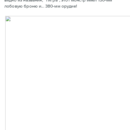
лобовую броню и... 380-мм орудие!