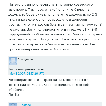
Ничего странного, если знать историю советского
автопрома. Там просто такой опции не было. Не
додумали. Советские много чего не додумали: по 2-3
тыс. танков ежегодно производили, а допереть
мозгами, что их надо снабжать запчастями почему-то (?)
не смогли. Вот и получилось, что для тех же БТ к 1941
году деталей вообще не осталось (особенно в западных
военных округах). На Дальнем Востоке они простояли
5 лет на консервации и были использованы в войне
против империалистической Японии.
Anonymous
Re: Бронетранспортеры
May 3 2007, 08:17:29 UTC
Недоверие пехоте -- красная нить всей красной
концепции за 70 лет. Всерьёз надеялись без неё
обойтись
Ле Ша
ostsee