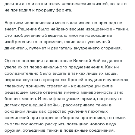
десятки а то и сотни тысяч человеческих жизней, но так и
не приводил к прорыву фронта.
Впрочем человеческая мысль как известно преград не
знает. Решение было найдено весьма изощренное - танки.
Это изобретение объединило многие новомодные
изобретения того времени, такие как гусеничный
движитель, пулемет и двигатель внутреннего сгорания.
Однако эволюция танков после Великой Войны далеко
увела их от первоначального предназначения. Как ни
соблазнительно было видеть в танках лишь их мощь,
выражавшуюся в прикрытых броней орудиях и пулеметах,
главному принципу стратегии - концентрации сил в
решающем месте отвечала именно маневренность этих
боевых машин. И если французская армия, погрязнув в
догмах прошедшей войны, рассматривала танки в
основном лишь как средство усиления пехотных
соединений при прорыве обороны противника, то немцы
смогли полностью раскрыть потенциал нового вида
оружия, объединив танки в подвижные соединения,