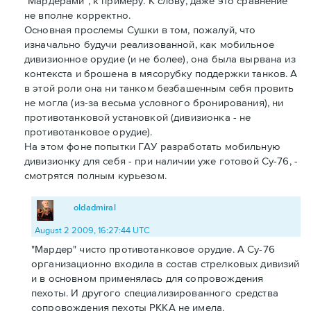
"Мардерами", к примеру. К слову, даже это сравнение
не вполне корректно.
Основная прослемы Сушки в том, пожалуй, что
изначально будучи реализованной, как мобильное
дивизионное орудие (и не более), она была вырвана из
контекста и брошена в мясорубку поддержки танков. А
в этой роли она ни танком безбашенным себя провить
не могла (из-за весьма условного бронирования), ни
противотанковой установкой (дивизионка - не
противотанковое орудие).
На этом фоне попытки ГАУ разработать мобильную
дивизионку для себя - при наличии уже готовой Су-76, -
смотрятся полным курьезом.
oldadmiral
August 2 2009, 16:27:44 UTC
"Мардер" чисто противотанковое орудие. А Су-76
организационно входила в состав стрелковых дивизий
и в основном применялась для сопровождения
пехоты. И другого специализированного средства
сопровождения пехоты РККА не имела.