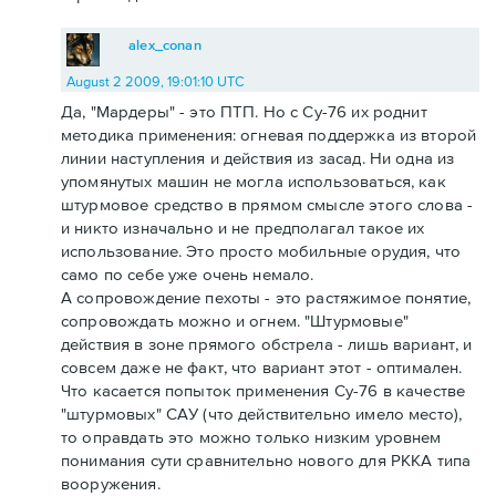
alex_conan
August 2 2009, 19:01:10 UTC
Да, "Мардеры" - это ПТП. Но с Су-76 их роднит
методика применения: огневая поддержка из второй
линии наступления и действия из засад. Ни одна из
упомянутых машин не могла использоваться, как
штурмовое средство в прямом смысле этого слова -
и никто изначально и не предполагал такое их
использование. Это просто мобильные орудия, что
само по себе уже очень немало.
А сопровождение пехоты - это растяжимое понятие,
сопровождать можно и огнем. "Штурмовые"
действия в зоне прямого обстрела - лишь вариант, и
совсем даже не факт, что вариант этот - оптимален.
Что касается попыток применения Су-76 в качестве
"штурмовых" САУ (что действительно имело место),
то оправдать это можно только низким уровнем
понимания сути сравнительно нового для РККА типа
вооружения.