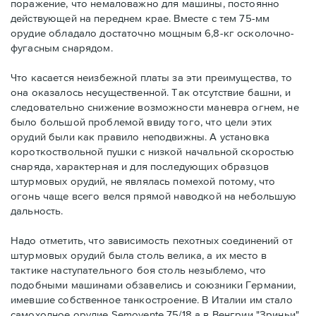
поражение, что немаловажно для машины, постоянно
действующей на переднем крае. Вместе с тем 75-мм
орудие обладало достаточно мощным 6,8-кг осколочно-
фугасным снарядом.
Что касается неизбежной платы за эти преимущества, то
она оказалось несущественной. Так отсутствие башни, и
следовательно снижение возможности маневра огнем, не
было большой проблемой ввиду того, что цели этих
орудий были как правило неподвижны. А установка
короткоствольной пушки с низкой начальной скоростью
снаряда, характерная и для последующих образцов
штурмовых орудий, не являлась помехой потому, что
огонь чаще всего велся прямой наводкой на небольшую
дальность.
Надо отметить, что зависимость пехотных соединений от
штурмовых орудий была столь велика, а их место в
тактике наступательного боя столь незыблемо, что
подобными машинами обзавелись и союзники Германии,
имевшие собственное танкостроение. В Италии им стало
самоходное орудие Semovente 75/18 а в Венгрии "Зриньи".