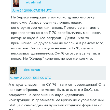
oldadmiral
June 24 2009, 07:17:54 UTC
Не берусь утверждать точно, но думаю что руку
приложил Астров, один из лучших наших
конструкторов легких танков. Просто со снятием с
производства танков Т-70 освободились мощности,
которые надо было загрузить. Делать что-то
принципиально другое они не могли, а в рамках того,
что можно было создать на шасси Т-70, пусть и
несколько удлинненном, Су-76 смотрелась не так и
плохо. Не "Хетцер" конечно, но все же кое-что.
alex_conan
August 2 2009, 15:35:00 UTC
А откуда следует, что СУ-76 - танк сопровождения? Она
ни коим образом не может быть аналогом StuG, т.к.
опирается на совершенно иную идеологию
конструкции. И сравнивать ее нужно не с упомянутыми
StuG, а с самоходными пушками сходного формата - с