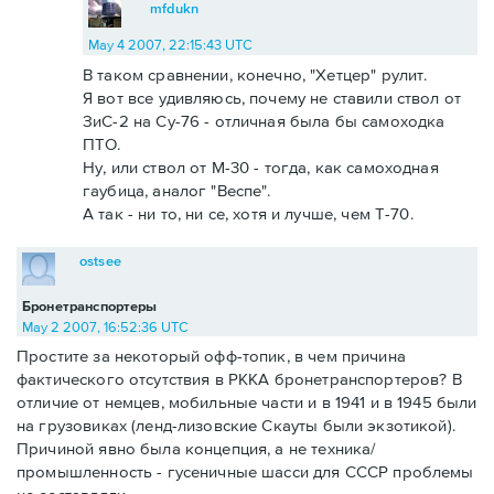
mfdukn
May 4 2007, 22:15:43 UTC
В таком сравнении, конечно, "Хетцер" рулит.
Я вот все удивляюсь, почему не ставили ствол от
ЗиС-2 на Су-76 - отличная была бы самоходка
ПТО.
Ну, или ствол от М-30 - тогда, как самоходная
гаубица, аналог "Веспе".
А так - ни то, ни се, хотя и лучше, чем Т-70.
ostsee
Бронетранспортеры
May 2 2007, 16:52:36 UTC
Простите за некоторый офф-топик, в чем причина
фактического отсутствия в РККА бронетранспортеров? В
отличие от немцев, мобильные части и в 1941 и в 1945 были
на грузовиках (ленд-лизовские Скауты были экзотикой).
Причиной явно была концепция, а не техника/
промышленность - гусеничные шасси для СССР проблемы