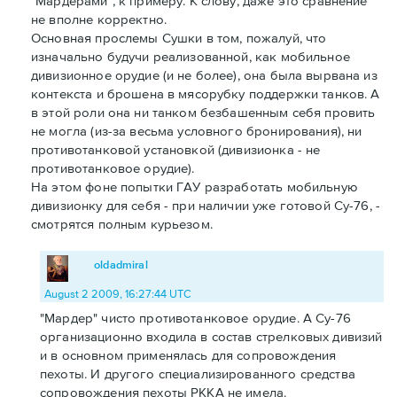
"Мардерами", к примеру. К слову, даже это сравнение
не вполне корректно.
Основная прослемы Сушки в том, пожалуй, что
изначально будучи реализованной, как мобильное
дивизионное орудие (и не более), она была вырвана из
контекста и брошена в мясорубку поддержки танков. А
в этой роли она ни танком безбашенным себя провить
не могла (из-за весьма условного бронирования), ни
противотанковой установкой (дивизионка - не
противотанковое орудие).
На этом фоне попытки ГАУ разработать мобильную
дивизионку для себя - при наличии уже готовой Су-76, -
смотрятся полным курьезом.
oldadmiral
August 2 2009, 16:27:44 UTC
"Мардер" чисто противотанковое орудие. А Су-76
организационно входила в состав стрелковых дивизий
и в основном применялась для сопровождения
пехоты. И другого специализированного средства
сопровождения пехоты РККА не имела.