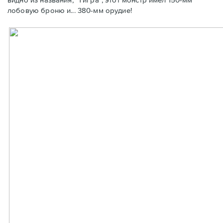
лобовую броню и... 380-мм орудие!