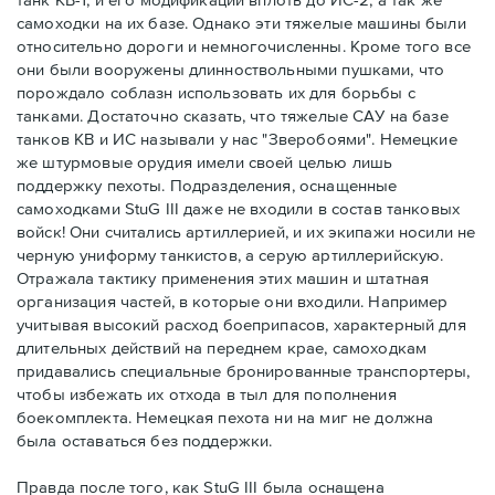
самоходки на их базе. Однако эти тяжелые машины были
относительно дороги и немногочисленны. Кроме того все
они были вооружены длинноствольными пушками, что
порождало соблазн использовать их для борьбы с
танками. Достаточно сказать, что тяжелые САУ на базе
танков КВ и ИС называли у нас "Зверобоями". Немецкие
же штурмовые орудия имели своей целью лишь
поддержку пехоты. Подразделения, оснащенные
самоходками StuG III даже не входили в состав танковых
войск! Они считались артиллерией, и их экипажи носили не
черную униформу танкистов, а серую артиллерийскую.
Отражала тактику применения этих машин и штатная
организация частей, в которые они входили. Например
учитывая высокий расход боеприпасов, характерный для
длительных действий на переднем крае, самоходкам
придавались специальные бронированные транспортеры,
чтобы избежать их отхода в тыл для пополнения
боекомплекта. Немецкая пехота ни на миг не должна
была оставаться без поддержки.
Правда после того, как StuG III была оснащена