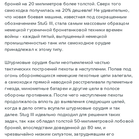
броней на 20 милиметров более толстой. Сверх того
самоходка получилась на 20% дешевле! Не удивительно,
что новая боевая машина, известная под сокращенным
обозначением StuG III, стала самым массовым образцом
немецкой гусеничной бронетанковой техники времен
войны - каждый пятый, выпущенный немецкой
промышленностью танк или самоходное орудие
принадлежал к этому типу.
Штурмовые орудия были неотъемлемой частью
тактических построений пехоты в наступлении. Попав под
огонь обороняющихся немецкие пехотные цепи залегали,
а самоходки прямой наводкой расстреливали пулеметные
гнезда, минометные батареи и другие цели в полосе
обороны противника. После чего наступление пехоты
продолжалось вплоть до выявления следующих целей,
когда в дело опять всупали штурмовые орудия и так
далее. Stug III идеально подходил для решения таких
задач, так как обладал толстой 50-милиметровой лобовой
броней, впоследствии доведенной до 80 мм, и
чрезвычайно низким силуэтом, затруднявшим его