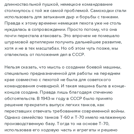
длинноствольной пушкой, немецкое командование
столкнулось с той же самой проблемой. Самоходки стали
использовать для затыкания дыр и борьбы с танками.
Правда к этому времени немецкая пехота уже не столь
нуждалась в сопровождении. Просто потому, что она
почти перестала атаковать. Это впрочем не помешало
штурмовой артиллерии получить дальнейшее развитие,
хотя и не в тех масштабах. Но об этом чуть позже, мы
отвлеклись от положения дел в СССР.
Нельзя сказать, что мысль о создании боевой машины,
специально предназначенной для работы на переднем
крае совместно с пехотой не была для советского
командования очевидной. И такая машина была в конце-
концов создана. Правда лишь благодаря стечению
обстоятельств. В 1943-м году в СССР было принято
решение прекратить выпуск легких танков, как
переставших отвечать требованиям современной войны.
Однако семейство танков Т-60 и Т-70 имело налаженную
производственную базу. Тогда то на основе Т-70,
использовав его ходовую часть и агрегаты и решено