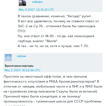
mfdukn
May 4 2007, 22:15:43 UTC
В таком сравнении, конечно, "Хетцер" рулит.
Я вот все удивляюсь, почему не ставили ствол от
ЗиС-2 на Су-76 - отличная была бы самоходка
ПТО.
Ну, или ствол от М-30 - тогда, как самоходная
гаубица, аналог "Веспе".
А так - ни то, ни се, хотя и лучше, чем Т-70.
ostsee
Бронетранспортеры
May 2 2007, 16:52:36 UTC
Простите за некоторый офф-топик, в чем причина
фактического отсутствия в РККА бронетранспортеров? В
отличие от немцев, мобильные части и в 1941 и в 1945 были
на грузовиках (ленд-лизовские Скауты были экзотикой).
Причиной явно была концепция, а не техника/
промышленность - гусеничные шасси для СССР проблемы