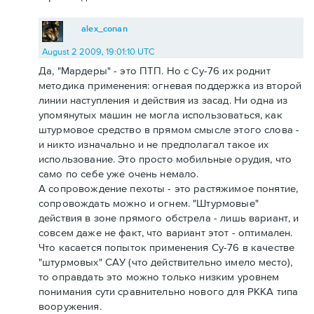
alex_conan
August 2 2009, 19:01:10 UTC
Да, "Мардеры" - это ПТП. Но с Су-76 их роднит
методика применения: огневая поддержка из второй
линии наступления и действия из засад. Ни одна из
упомянутых машин не могла использоваться, как
штурмовое средство в прямом смысле этого слова -
и никто изначально и не предполагал такое их
использование. Это просто мобильные орудия, что
само по себе уже очень немало.
А сопровождение пехоты - это растяжимое понятие,
сопровождать можно и огнем. "Штурмовые"
действия в зоне прямого обстрела - лишь вариант, и
совсем даже не факт, что вариант этот - оптимален.
Что касается попыток применения Су-76 в качестве
"штурмовых" САУ (что действительно имело место),
то оправдать это можно только низким уровнем
понимания сути сравнительно нового для РККА типа
вооружения.