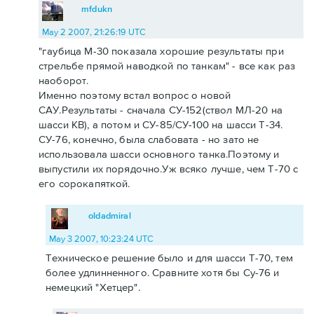
mfdukn
May 2 2007, 21:26:19 UTC
"гаубица М-30 показала хорошие результаты при
стрельбе прямой наводкой по танкам" - все как раз
наоборот.
Именно поэтому встал вопрос о новой
САУ.Результаты - сначала СУ-152(ствол МЛ-20 на
шасси КВ), а потом и СУ-85/СУ-100 на шасси Т-34.
СУ-76, конечно, была слабовата - но зато не
использовала шасси основного танка.Поэтому и
выпустили их порядочно.Уж всяко лучше, чем Т-70 с
его сорокапяткой.
oldadmiral
May 3 2007, 10:23:24 UTC
Техническое решение было и для шасси Т-70, тем
более удлинненного. Сравните хотя бы Су-76 и
немецкий "Хетцер".