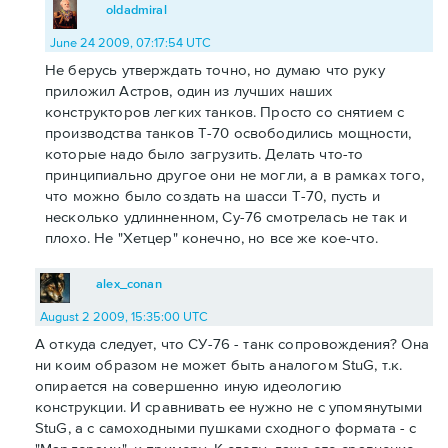
oldadmiral
June 24 2009, 07:17:54 UTC
Не берусь утверждать точно, но думаю что руку
приложил Астров, один из лучших наших
конструкторов легких танков. Просто со снятием с
производства танков Т-70 освободились мощности,
которые надо было загрузить. Делать что-то
принципиально другое они не могли, а в рамках того,
что можно было создать на шасси Т-70, пусть и
несколько удлинненном, Су-76 смотрелась не так и
плохо. Не "Хетцер" конечно, но все же кое-что.
alex_conan
August 2 2009, 15:35:00 UTC
А откуда следует, что СУ-76 - танк сопровождения? Она
ни коим образом не может быть аналогом StuG, т.к.
опирается на совершенно иную идеологию
конструкции. И сравнивать ее нужно не с упомянутыми
StuG, а с самоходными пушками сходного формата - с