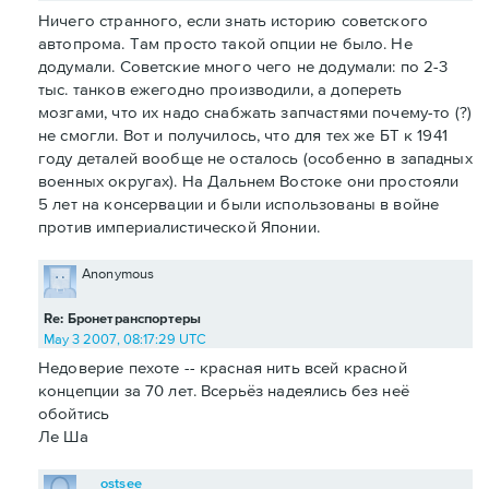
Ничего странного, если знать историю советского
автопрома. Там просто такой опции не было. Не
додумали. Советские много чего не додумали: по 2-3
тыс. танков ежегодно производили, а допереть
мозгами, что их надо снабжать запчастями почему-то (?)
не смогли. Вот и получилось, что для тех же БТ к 1941
году деталей вообще не осталось (особенно в западных
военных округах). На Дальнем Востоке они простояли
5 лет на консервации и были использованы в войне
против империалистической Японии.
Anonymous
Re: Бронетранспортеры
May 3 2007, 08:17:29 UTC
Недоверие пехоте -- красная нить всей красной
концепции за 70 лет. Всерьёз надеялись без неё
обойтись
Ле Ша
ostsee