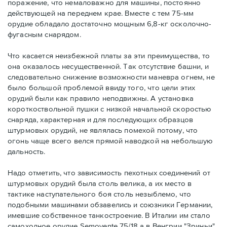
поражение, что немаловажно для машины, постоянно
действующей на переднем крае. Вместе с тем 75-мм
орудие обладало достаточно мощным 6,8-кг осколочно-
фугасным снарядом.
Что касается неизбежной платы за эти преимущества, то
она оказалось несущественной. Так отсутствие башни, и
следовательно снижение возможности маневра огнем, не
было большой проблемой ввиду того, что цели этих
орудий были как правило неподвижны. А установка
короткоствольной пушки с низкой начальной скоростью
снаряда, характерная и для последующих образцов
штурмовых орудий, не являлась помехой потому, что
огонь чаще всего велся прямой наводкой на небольшую
дальность.
Надо отметить, что зависимость пехотных соединений от
штурмовых орудий была столь велика, а их место в
тактике наступательного боя столь незыблемо, что
подобными машинами обзавелись и союзники Германии,
имевшие собственное танкостроение. В Италии им стало
самоходное орудие Semovente 75/18 а в Венгрии "Зриньи".