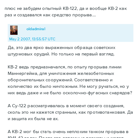
плюс не забудем опытный КВ-122, да и вообще КВ-2 как
раз и создавался как средство прорыва....
oldadmiral
May 2 2007, 13:55:57 UTC
Да, это два ярко выраженных образца советских
штурмовых орудий. Но только на первый взгляд.
КВ-2 ведь предназначался, по опыту прорыва линии
Маннергейма, для уничтожения железобетонных
оборонительных сооружений. Соответственно и
количество их было ничтожным. Не могу ручаться, но у
них ведь даже и не было осколочно-фугасных снарядов?
А Су-122 рассматривалась в момент своего создания,
сколь это ни кажется странным, как противотанковая. Да
и защита их была не ах.
А КВ-2 мог бы стать очень неплохим танком прорыва в
1941-42 годах. После его огромные размеры и малая