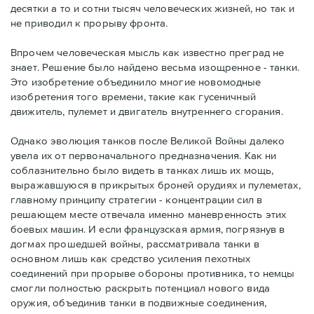
десятки а то и сотни тысяч человеческих жизней, но так и
не приводил к прорыву фронта.
Впрочем человеческая мысль как известно преград не
знает. Решение было найдено весьма изощренное - танки.
Это изобретение объединило многие новомодные
изобретения того времени, такие как гусеничный
движитель, пулемет и двигатель внутреннего сгорания.
Однако эволюция танков после Великой Войны далеко
увела их от первоначального предназначения. Как ни
соблазнительно было видеть в танках лишь их мощь,
выражавшуюся в прикрытых броней орудиях и пулеметах,
главному принципу стратегии - концентрации сил в
решающем месте отвечала именно маневренность этих
боевых машин. И если французская армия, погрязнув в
догмах прошедшей войны, рассматривала танки в
основном лишь как средство усиления пехотных
соединений при прорыве обороны противника, то немцы
смогли полностью раскрыть потенциал нового вида
оружия, объединив танки в подвижные соединения,