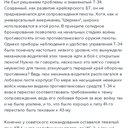
Не был решением проблемы и знаменитый Т-34.
Созданный, как развитие крейсерского БТ, он не
предназначался для сопровождения пехоты. Хотя, как и
универсальный американец "Шерман", широко
использовался в этой роли. В принципе солидное
бронирование позволяло на начальных стадиях войны
противостоять огню противотанкового оружия пехоты.
Однако приборы наблюдения и удобство управления Т-34
были поначалу настолько низкого уровня, что вынуждали
механиков-водителей этих танков идти в бой с открытым
люком! Нужно ли говорить, насколько это мягко говоря
неуместно для танка, атакующего передний край обороны
противника? Ведь люк механика-водителя располагался в
лобовом листе корпуса! По мере же насыщения немецких
войск новыми видами противотанковых средств Т-34 и
вовсе перестал соответствовать требованиям к танку
сопровождения, ведь его лобовая броня за всю войну так
и не была усилена, и то, что было хорошо к лету 41-го
перестало быть таковым к 43-му.
Конечно у советского командования оставался тяжелый
танк КВ-1, и его модификации вплоть до ИС-2, а так же