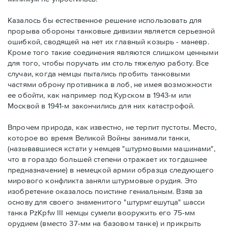
Казалось бы естественное решение использовать для
прорыва обороны танковые дивизии является серьезной
ошибкой, сводящей на нет их главный козырь - маневр.
Кроме того такие соединения являются слишком ценными
для того, чтобы поручать им столь тяжелую работу. Все
случаи, когда немцы пытались пробить танковыми
частями оброну противника в лоб, не имея возможности
ее обойти, как например под Курском в 1943-м или
Москвой в 1941-м закончились для них катастрофой.
Впрочем природа, как известно, не терпит пустоты. Место,
которое во время Великой Войны занимали танки,
(называвшиеся кстати у немцев "штурмовыми машинами",
что в гораздо большей степени отражает их тогдашнее
предназначение) в немецкой армии образца следующего
мирового конфликта заняли штурмовые орудия. Это
изобретение оказалось поистине гениальным. Взяв за
основу для своего знаменитого "штурмгешутца" шасси
танка PzKpfw III немцы сумели вооружить его 75-мм
орудием (вместо 37-мм на базовом танке) и прикрыть