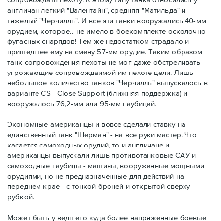
англичан легкий "Валентайн", средняя "Матильда" и
тяжелый "Черчилль". И все эти танки вооружались 40-мм
орудием, которое... не имело в боекомплекте осколочно-
фугасных снарядов! Тем же недостатком страдало и
пришедшее ему на смену 57-мм орудие. Таким образом
танк сопровождения пехоты не мог даже обстреливать
угрожающие сопровождаимой им пехоте цели. Лишь
небольшое количество танков "Черчилль" выпускалось в
варианте CS - Close Support (ближняя поддержка) и
вооружалось 76,2-мм или 95-мм гаубицей.
Экономные американцы и вовсе сделали ставку на
единственный танк "Шерман" - на все руки мастер. Что
касается самоходных орудий, то и англичане и
американцы выпускали лишь противотанковые САУ и
самоходные гаубицы - машины, вооруженные мощными
орудиями, но не предназначенные для действий на
переднем крае - с тонкой броней и открытой сверху
рубкой.
Может быть у ведшего куда более напряженные боевые