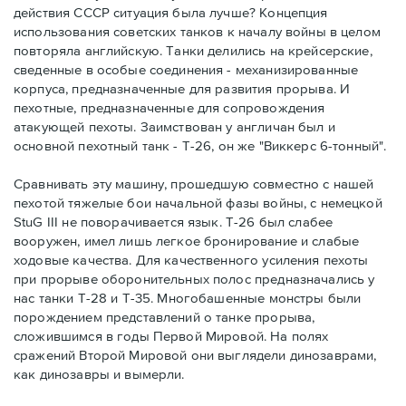
действия СССР ситуация была лучше? Концепция
использования советских танков к началу войны в целом
повторяла английскую. Танки делились на крейсерские,
сведенные в особые соединения - механизированные
корпуса, предназначенные для развития прорыва. И
пехотные, предназначенные для сопровождения
атакующей пехоты. Заимствован у англичан был и
основной пехотный танк - Т-26, он же "Виккерс 6-тонный".
Сравнивать эту машину, прошедшую совместно с нашей
пехотой тяжелые бои начальной фазы войны, с немецкой
StuG III не поворачивается язык. Т-26 был слабее
вооружен, имел лишь легкое бронирование и слабые
ходовые качества. Для качественного усиления пехоты
при прорыве оборонительных полос предназначались у
нас танки Т-28 и Т-35. Многобашенные монстры были
порождением представлений о танке прорыва,
сложившимся в годы Первой Мировой. На полях
сражений Второй Мировой они выглядели динозаврами,
как динозавры и вымерли.