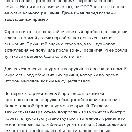
встала во весь рост еще во время Первой Мировой
войны. Но ни англо-американцы, ни СССР так и не нашли
ее оптимального решения. Даже имея перед глазами
выдающийся пример.
Странно и то, что на такой очевидный пробел в оснащении
союзных армий до сих пор обращалось очень мало
внимания. Причиной видимо стало то, что штурмовая
артиллерия не получила после войны развития. И ее сочли
тупиковой ветвью. Однако это не так.
Для исчезновения штурмовых орудий из арсеналов армий
мира есть ряд объективных причин, которых во время
Второй Мировой войны не существовало.
Во-первых, стремительный прогресс в развитии
противотанкового оружия быстро обесценил значение
более толстой брони штурмовых орудий. Тогда как
важность маневра огнем возросла - возможность быстро
поразить пусковую установку противотанковых ракет это
единственный шанс избежать уничтожения. Самоходке же
для этого потребовалось бы тратить драгоценные