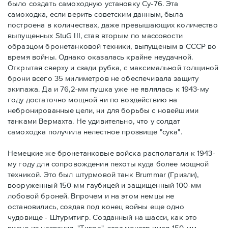
было создать самоходную установку Су-76. Эта
самоходка, если верить советским данным, была
построена в количествах, даже превышающих количество
выпущенных StuG III, став вторым по массовости
образцом бронетанковой техники, выпущеным в СССР во
время войны. Однако оказалась крайне неудачной.
Открытая сверху и сзади рубка, с максимальной толщиной
брони всего 35 милиметров не обеспечивала защиту
экипажа. Да и 76,2-мм пушка уже не являлась к 1943-му
году достаточно мощной ни по воздействию на
небронированные цели, ни для борьбы с новейшими
танками Вермахта. Не удивительно, что у солдат
самоходка получила нелестное прозвище "сука".
Немецкие же бронетанковые войска располагали к 1943-
му году для сопровождения пехоты куда более мощной
техникой. Это был штурмовой танк Brummar (Гризли),
вооруженный 150-мм гаубицей и защищенный 100-мм
лобовой броней. Впрочем и на этом немцы не
остановились, создав под конец войны еще одно
чудовище - Штурмтигр. Созданный на шасси, как это
видно из названия, "Тигра", этот монстр имел 150-мм