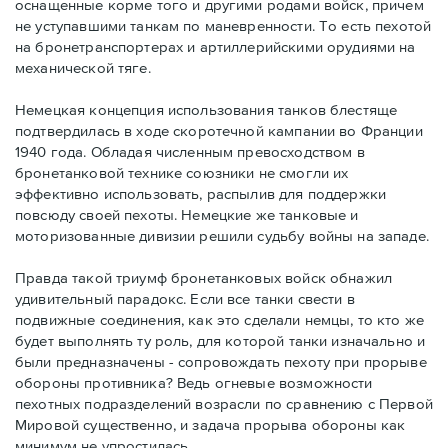
оснащенные корме того и другими родами войск, причем
не уступавшими танкам по маневренности. То есть пехотой
на бронетранспортерах и артиллерийскими орудиями на
механической тяге.
Немецкая концепция использования танков блестяще
подтвердилась в ходе скоротечной кампании во Франции
1940 года. Обладая численным превосходством в
бронетанковой технике союзники не смогли их
эффективно использовать, распылив для поддержки
повсюду своей пехоты. Немецкие же танковые и
моторизованные дивизии решили судьбу войны на западе.
Правда такой триумф бронетанковых войск обнажил
удивительный парадокс. Если все танки свести в
подвижные соединения, как это сделали немцы, то кто же
будет выполнять ту роль, для которой танки изначально и
были предназначены - сопровождать пехоту при прорыве
обороны противника? Ведь огневые возможности
пехотных подразделений возрасли по сравнению с Первой
Мировой существенно, и задача прорыва обороны как
минимум не упростилась.