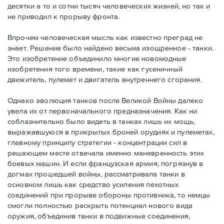
десятки а то и сотни тысяч человеческих жизней, но так и
не приводил к прорыву фронта.
Впрочем человеческая мысль как известно преград не
знает. Решение было найдено весьма изощренное - танки.
Это изобретение объединило многие новомодные
изобретения того времени, такие как гусеничный
движитель, пулемет и двигатель внутреннего сгорания.
Однако эволюция танков после Великой Войны далеко
увела их от первоначального предназначения. Как ни
соблазнительно было видеть в танках лишь их мощь,
выражавшуюся в прикрытых броней орудиях и пулеметах,
главному принципу стратегии - концентрации сил в
решающем месте отвечала именно маневренность этих
боевых машин. И если французская армия, погрязнув в
догмах прошедшей войны, рассматривала танки в
основном лишь как средство усиления пехотных
соединений при прорыве обороны противника, то немцы
смогли полностью раскрыть потенциал нового вида
оружия, объединив танки в подвижные соединения,