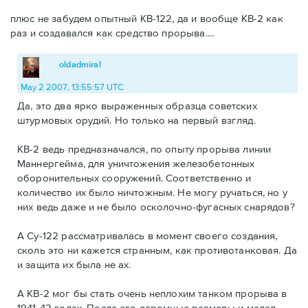
плюс не забудем опытный КВ-122, да и вообще КВ-2 как
раз и создавался как средство прорыва....
oldadmiral
May 2 2007, 13:55:57 UTC
Да, это два ярко выраженных образца советских
штурмовых орудий. Но только на первый взгляд.
КВ-2 ведь предназначался, по опыту прорыва линии
Маннергейма, для уничтожения железобетонных
оборонительных сооружений. Соответственно и
количество их было ничтожным. Не могу ручаться, но у
них ведь даже и не было осколочно-фугасных снарядов?
А Су-122 рассматривалась в момент своего создания,
сколь это ни кажется странным, как противотанковая. Да
и защита их была не ах.
А КВ-2 мог бы стать очень неплохим танком прорыва в
1941-42 годах. После его огромные размеры и малая