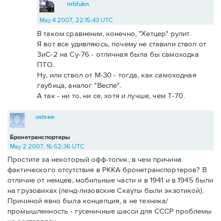
mfdukn
May 4 2007, 22:15:43 UTC
В таком сравнении, конечно, "Хетцер" рулит.
Я вот все удивляюсь, почему не ставили ствол от
ЗиС-2 на Су-76 - отличная была бы самоходка
ПТО.
Ну, или ствол от М-30 - тогда, как самоходная
гаубица, аналог "Веспе".
А так - ни то, ни се, хотя и лучше, чем Т-70.
ostsee
Бронетранспортеры
May 2 2007, 16:52:36 UTC
Простите за некоторый офф-топик, в чем причина
фактического отсутствия в РККА бронетранспортеров? В
отличие от немцев, мобильные части и в 1941 и в 1945 были
на грузовиках (ленд-лизовские Скауты были экзотикой).
Причиной явно была концепция, а не техника/
промышленность - гусеничные шасси для СССР проблемы