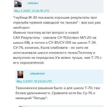
mfdukn
May 2 2007, 21:26:19 UTC
"гаубица М-30 показала хорошие результаты при
стрельбе прямой наводкой по танкам" - все как раз
наоборот.
Именно поэтому встал вопрос о новой
САУ.Результаты - сначала СУ-152(ствол МЛ-20 на
шасси КВ), а потом и СУ-85/СУ-100 на шасси Т-34.
СУ-76, конечно, была слабовата - но зато не
использовала шасси основного танка.Поэтому и
выпустили их порядочно.Уж всяко лучше, чем Т-70 с
его сорокапяткой.
oldadmiral
May 3 2007, 10:23:24 UTC
Техническое решение было и для шасси Т-70, тем
более удлинненного. Сравните хотя бы Су-76 и
немецкий "Хетцер".