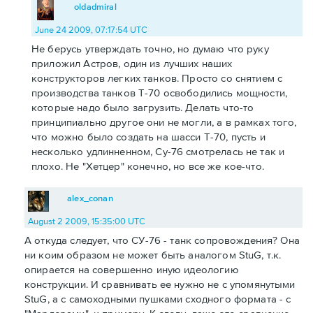
oldadmiral
June 24 2009, 07:17:54 UTC
Не берусь утверждать точно, но думаю что руку
приложил Астров, один из лучших наших
конструкторов легких танков. Просто со снятием с
производства танков Т-70 освободились мощности,
которые надо было загрузить. Делать что-то
принципиально другое они не могли, а в рамках того,
что можно было создать на шасси Т-70, пусть и
несколько удлинненном, Су-76 смотрелась не так и
плохо. Не "Хетцер" конечно, но все же кое-что.
alex_conan
August 2 2009, 15:35:00 UTC
А откуда следует, что СУ-76 - танк сопровождения? Она
ни коим образом не может быть аналогом StuG, т.к.
опирается на совершенно иную идеологию
конструкции. И сравнивать ее нужно не с упомянутыми
StuG, а с самоходными пушками сходного формата - с