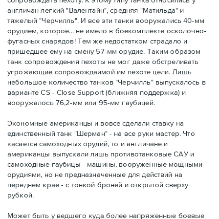
англичан легкий "Валентайн", средняя "Матильда" и
тяжелый "Черчилль". И все эти танки вооружались 40-мм
орудием, которое... не имело в боекомплекте осколочно-
фугасных снарядов! Тем же недостатком страдало и
пришедшее ему на смену 57-мм орудие. Таким образом
танк сопровождения пехоты не мог даже обстреливать
угрожающие сопровождаимой им пехоте цели. Лишь
небольшое количество танков "Черчилль" выпускалось в
варианте CS - Close Support (ближняя поддержка) и
вооружалось 76,2-мм или 95-мм гаубицей.
Экономные американцы и вовсе сделали ставку на
единственный танк "Шерман" - на все руки мастер. Что
касается самоходных орудий, то и англичане и
американцы выпускали лишь противотанковые САУ и
самоходные гаубицы - машины, вооруженные мощными
орудиями, но не предназначенные для действий на
переднем крае - с тонкой броней и открытой сверху
рубкой.
Может быть у ведшего куда более напряженные боевые