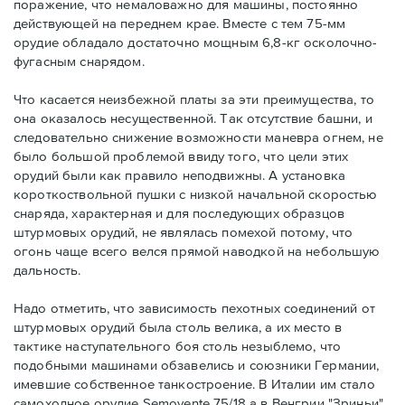
поражение, что немаловажно для машины, постоянно
действующей на переднем крае. Вместе с тем 75-мм
орудие обладало достаточно мощным 6,8-кг осколочно-
фугасным снарядом.
Что касается неизбежной платы за эти преимущества, то
она оказалось несущественной. Так отсутствие башни, и
следовательно снижение возможности маневра огнем, не
было большой проблемой ввиду того, что цели этих
орудий были как правило неподвижны. А установка
короткоствольной пушки с низкой начальной скоростью
снаряда, характерная и для последующих образцов
штурмовых орудий, не являлась помехой потому, что
огонь чаще всего велся прямой наводкой на небольшую
дальность.
Надо отметить, что зависимость пехотных соединений от
штурмовых орудий была столь велика, а их место в
тактике наступательного боя столь незыблемо, что
подобными машинами обзавелись и союзники Германии,
имевшие собственное танкостроение. В Италии им стало
самоходное орудие Semovente 75/18 а в Венгрии "Зриньи".