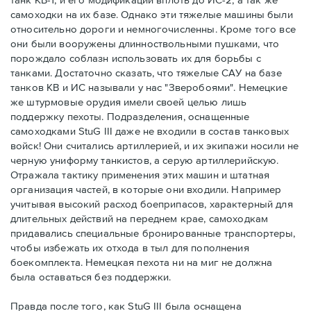
самоходки на их базе. Однако эти тяжелые машины были
относительно дороги и немногочисленны. Кроме того все
они были вооружены длинноствольными пушками, что
порождало соблазн использовать их для борьбы с
танками. Достаточно сказать, что тяжелые САУ на базе
танков КВ и ИС называли у нас "Зверобоями". Немецкие
же штурмовые орудия имели своей целью лишь
поддержку пехоты. Подразделения, оснащенные
самоходками StuG III даже не входили в состав танковых
войск! Они считались артиллерией, и их экипажи носили не
черную униформу танкистов, а серую артиллерийскую.
Отражала тактику применения этих машин и штатная
организация частей, в которые они входили. Например
учитывая высокий расход боеприпасов, характерный для
длительных действий на переднем крае, самоходкам
придавались специальные бронированные транспортеры,
чтобы избежать их отхода в тыл для пополнения
боекомплекта. Немецкая пехота ни на миг не должна
была оставаться без поддержки.
Правда после того, как StuG III была оснащена