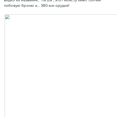
лобовую броню и... 380-мм орудие!