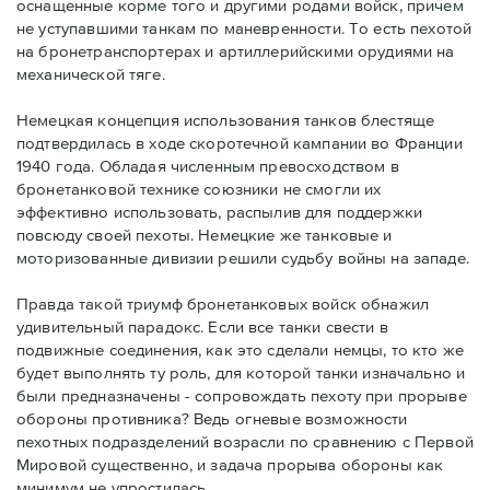
оснащенные корме того и другими родами войск, причем
не уступавшими танкам по маневренности. То есть пехотой
на бронетранспортерах и артиллерийскими орудиями на
механической тяге.
Немецкая концепция использования танков блестяще
подтвердилась в ходе скоротечной кампании во Франции
1940 года. Обладая численным превосходством в
бронетанковой технике союзники не смогли их
эффективно использовать, распылив для поддержки
повсюду своей пехоты. Немецкие же танковые и
моторизованные дивизии решили судьбу войны на западе.
Правда такой триумф бронетанковых войск обнажил
удивительный парадокс. Если все танки свести в
подвижные соединения, как это сделали немцы, то кто же
будет выполнять ту роль, для которой танки изначально и
были предназначены - сопровождать пехоту при прорыве
обороны противника? Ведь огневые возможности
пехотных подразделений возрасли по сравнению с Первой
Мировой существенно, и задача прорыва обороны как
минимум не упростилась.