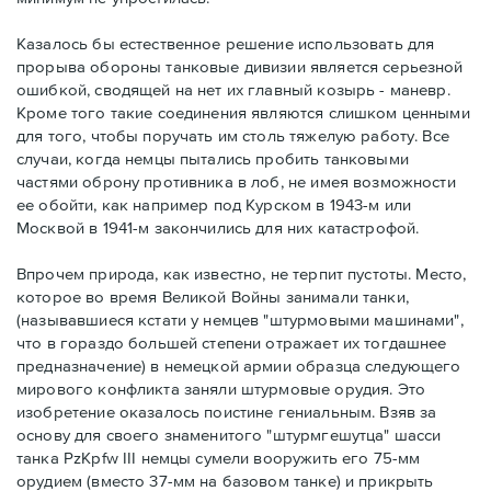
Казалось бы естественное решение использовать для
прорыва обороны танковые дивизии является серьезной
ошибкой, сводящей на нет их главный козырь - маневр.
Кроме того такие соединения являются слишком ценными
для того, чтобы поручать им столь тяжелую работу. Все
случаи, когда немцы пытались пробить танковыми
частями оброну противника в лоб, не имея возможности
ее обойти, как например под Курском в 1943-м или
Москвой в 1941-м закончились для них катастрофой.
Впрочем природа, как известно, не терпит пустоты. Место,
которое во время Великой Войны занимали танки,
(называвшиеся кстати у немцев "штурмовыми машинами",
что в гораздо большей степени отражает их тогдашнее
предназначение) в немецкой армии образца следующего
мирового конфликта заняли штурмовые орудия. Это
изобретение оказалось поистине гениальным. Взяв за
основу для своего знаменитого "штурмгешутца" шасси
танка PzKpfw III немцы сумели вооружить его 75-мм
орудием (вместо 37-мм на базовом танке) и прикрыть