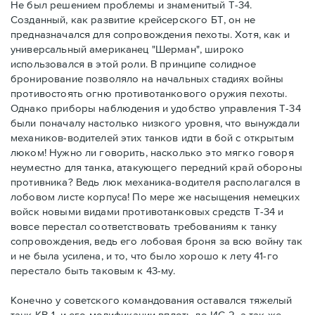
Не был решением проблемы и знаменитый Т-34.
Созданный, как развитие крейсерского БТ, он не
предназначался для сопровождения пехоты. Хотя, как и
универсальный американец "Шерман", широко
использовался в этой роли. В принципе солидное
бронирование позволяло на начальных стадиях войны
противостоять огню противотанкового оружия пехоты.
Однако приборы наблюдения и удобство управления Т-34
были поначалу настолько низкого уровня, что вынуждали
механиков-водителей этих танков идти в бой с открытым
люком! Нужно ли говорить, насколько это мягко говоря
неуместно для танка, атакующего передний край обороны
противника? Ведь люк механика-водителя располагался в
лобовом листе корпуса! По мере же насыщения немецких
войск новыми видами противотанковых средств Т-34 и
вовсе перестал соответствовать требованиям к танку
сопровождения, ведь его лобовая броня за всю войну так
и не была усилена, и то, что было хорошо к лету 41-го
перестало быть таковым к 43-му.
Конечно у советского командования оставался тяжелый
танк КВ-1, и его модификации вплоть до ИС-2, а так же