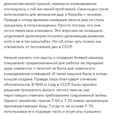
длинноствольной пушкой, немецкое командование
столкнулось с той же самой проблемой. Самоходки стали
использовать для затыкания дыр и борьбы с танками.
Правда к этому времени немецкая пехота уже не столь
нуждалась в сопровождении. Просто потому, что она
почти перестала атаковать. Это впрочем не помешало
штурмовой артиллерии получить дальнейшее развитие,
хотя и не в тех масштабах. Но об этом чуть позже, мы
отвлеклись от положения дел в СССР.
Нельзя сказать, что мысль о создании боевой машины,
специально предназначенной для работы на переднем
крае совместно с пехотой не была для советского
командования очевидной. И такая машина была в конце-
концов создана. Правда лишь благодаря стечению
обстоятельств. В 1943-м году в СССР было принято
решение прекратить выпуск легких танков, как
переставших отвечать требованиям современной войны.
Однако семейство танков Т-60 и Т-70 имело налаженную
производственную базу. Тогда то на основе Т-70,
использовав его ходовую часть и агрегаты и решено