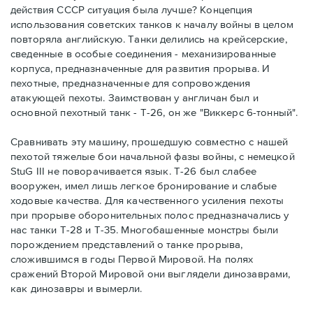
действия СССР ситуация была лучше? Концепция
использования советских танков к началу войны в целом
повторяла английскую. Танки делились на крейсерские,
сведенные в особые соединения - механизированные
корпуса, предназначенные для развития прорыва. И
пехотные, предназначенные для сопровождения
атакующей пехоты. Заимствован у англичан был и
основной пехотный танк - Т-26, он же "Виккерс 6-тонный".
Сравнивать эту машину, прошедшую совместно с нашей
пехотой тяжелые бои начальной фазы войны, с немецкой
StuG III не поворачивается язык. Т-26 был слабее
вооружен, имел лишь легкое бронирование и слабые
ходовые качества. Для качественного усиления пехоты
при прорыве оборонительных полос предназначались у
нас танки Т-28 и Т-35. Многобашенные монстры были
порождением представлений о танке прорыва,
сложившимся в годы Первой Мировой. На полях
сражений Второй Мировой они выглядели динозаврами,
как динозавры и вымерли.