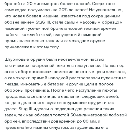
броней на 20 милиметров более толстой. Сверх того
самоходка получилась на 20% дешевле! Не удивительно,
что новая боевая машина, известная под сокращенным
обозначением StuG III, стала самым массовым образцом
немецкой гусеничной бронетанковой техники времен
войны - каждый пятый, выпущенный немецкой
промышленностью танк или самоходное орудие
принадлежал к этому типу.
Штурмовые орудия были неотъемлемой частью
тактических построений пехоты в наступлении. Попав под
огонь обороняющихся немецкие пехотные цепи залегали,
а самоходки прямой наводкой расстреливали пулеметные
гнезда, минометные батареи и другие цели в полосе
обороны противника. После чего наступление пехоты
продолжалось вплоть до выявления следующих целей,
когда в дело опять всупали штурмовые орудия и так
далее. Stug III идеально подходил для решения таких
задач, так как обладал толстой 50-милиметровой лобовой
броней, впоследствии доведенной до 80 мм, и
чрезвычайно низким силуэтом, затруднявшим его