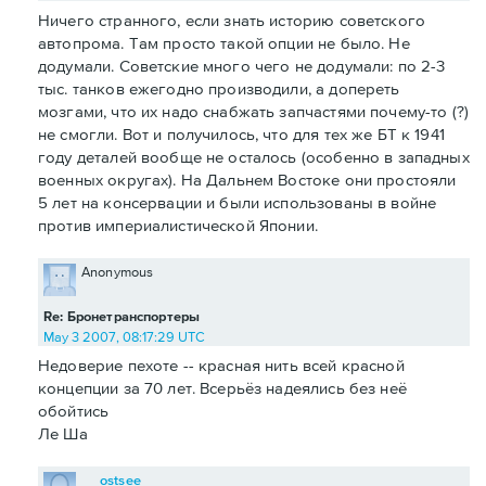
Ничего странного, если знать историю советского
автопрома. Там просто такой опции не было. Не
додумали. Советские много чего не додумали: по 2-3
тыс. танков ежегодно производили, а допереть
мозгами, что их надо снабжать запчастями почему-то (?)
не смогли. Вот и получилось, что для тех же БТ к 1941
году деталей вообще не осталось (особенно в западных
военных округах). На Дальнем Востоке они простояли
5 лет на консервации и были использованы в войне
против империалистической Японии.
Anonymous
Re: Бронетранспортеры
May 3 2007, 08:17:29 UTC
Недоверие пехоте -- красная нить всей красной
концепции за 70 лет. Всерьёз надеялись без неё
обойтись
Ле Ша
ostsee