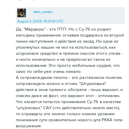
alex_conan
August 2 2009, 19:01:10 UTC
Да, "Мардеры" - это ПТП. Но с Су-76 их роднит
методика применения: огневая поддержка из второй
линии наступления и действия из засад. Ни одна из
упомянутых машин не могла использоваться, как
штурмовое средство в прямом смысле этого слова -
и никто изначально и не предполагал такое их
использование. Это просто мобильные орудия, что
само по себе уже очень немало.
А сопровождение пехоты - это растяжимое понятие,
сопровождать можно и огнем. "Штурмовые"
действия в зоне прямого обстрела - лишь вариант, и
совсем даже не факт, что вариант этот - оптимален.
Что касается попыток применения Су-76 в качестве
"штурмовых" САУ (что действительно имело место),
то оправдать это можно только низким уровнем
понимания сути сравнительно нового для РККА типа
вооружения.