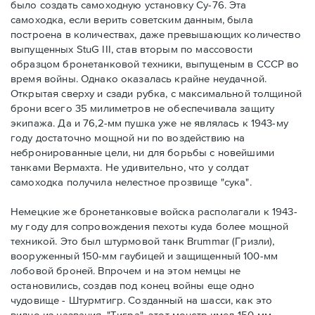
было создать самоходную установку Су-76. Эта
самоходка, если верить советским данным, была
построена в количествах, даже превышающих количество
выпущенных StuG III, став вторым по массовости
образцом бронетанковой техники, выпущеным в СССР во
время войны. Однако оказалась крайне неудачной.
Открытая сверху и сзади рубка, с максимальной толщиной
брони всего 35 милиметров не обеспечивала защиту
экипажа. Да и 76,2-мм пушка уже не являлась к 1943-му
году достаточно мощной ни по воздействию на
небронированные цели, ни для борьбы с новейшими
танками Вермахта. Не удивительно, что у солдат
самоходка получила нелестное прозвище "сука".
Немецкие же бронетанковые войска располагали к 1943-
му году для сопровождения пехоты куда более мощной
техникой. Это был штурмовой танк Brummar (Гризли),
вооруженный 150-мм гаубицей и защищенный 100-мм
лобовой броней. Впрочем и на этом немцы не
остановились, создав под конец войны еще одно
чудовище - Штурмтигр. Созданный на шасси, как это
видно из названия, "Тигра", этот монстр имел 150-мм