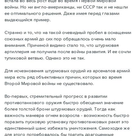
встала во весь рост еще во время Первой Мировой
войны. Но ни англо-американцы, ни СССР так и не нашли
ее оптимального решения. Даже имея перед глазами
выдающийся пример.
Странно и то, что на такой очевидный пробел в оснащении
союзных армий до сих пор обращалось очень мало
внимания. Причиной видимо стало то, что штурмовая
артиллерия не получила после войны развития. И ее сочли
тупиковой ветвью. Однако это не так.
Для исчезновения штурмовых орудий из арсеналов армий
мира есть ряд объективных причин, которых во время
Второй Мировой войны не существовало.
Во-первых, стремительный прогресс в развитии
противотанкового оружия быстро обесценил значение
более толстой брони штурмовых орудий. Тогда как
важность маневра огнем возросла - возможность быстро
поразить пусковую установку противотанковых ракет это
единственный шанс избежать уничтожения. Самоходке же
для этого потребовалось бы тратить драгоценные