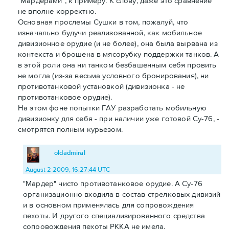
"Мардерами", к примеру. К слову, даже это сравнение
не вполне корректно.
Основная прослемы Сушки в том, пожалуй, что
изначально будучи реализованной, как мобильное
дивизионное орудие (и не более), она была вырвана из
контекста и брошена в мясорубку поддержки танков. А
в этой роли она ни танком безбашенным себя провить
не могла (из-за весьма условного бронирования), ни
противотанковой установкой (дивизионка - не
противотанковое орудие).
На этом фоне попытки ГАУ разработать мобильную
дивизионку для себя - при наличии уже готовой Су-76, -
смотрятся полным курьезом.
oldadmiral
August 2 2009, 16:27:44 UTC
"Мардер" чисто противотанковое орудие. А Су-76
организационно входила в состав стрелковых дивизий
и в основном применялась для сопровождения
пехоты. И другого специализированного средства
сопровождения пехоты РККА не имела.