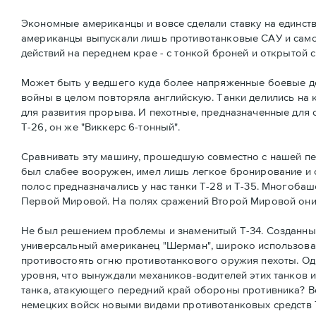
Экономные американцы и вовсе сделали ставку на единстве
американцы выпускали лишь противотанковые САУ и само
действий на переднем крае - с тонкой броней и открытой 
Может быть у ведшего куда более напряженные боевые де
войны в целом повторяла английскую. Танки делились на 
для развития прорыва. И пехотные, предназначенные для 
Т-26, он же "Виккерс 6-тонный".
Сравнивать эту машину, прошедшую совместно с нашей пех
был слабее вооружен, имел лишь легкое бронирование и 
полос предназначались у нас танки Т-28 и Т-35. Многоб
Первой Мировой. На полях сражений Второй Мировой они
Не был решением проблемы и знаменитый Т-34. Созданный,
универсальный американец "Шерман", широко использовал
противостоять огню противотанкового оружия пехоты. Од
уровня, что вынуждали механиков-водителей этих танков 
танка, атакующего передний край обороны противника? В
немецких войск новыми видами противотанковых средств Т