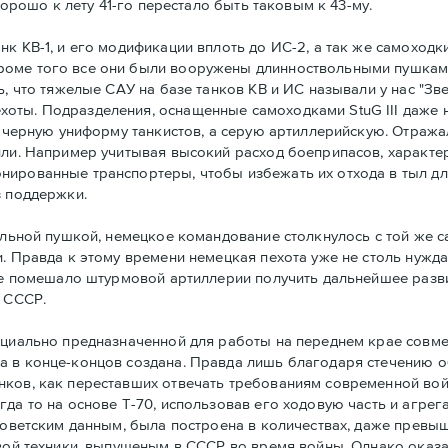
хорошо к лету 41-го перестало быть таковым к 43-му.
к КВ-1, и его модификации вплоть до ИС-2, а так же самоходки
роме того все они были вооружены длинноствольными пушкам
ь, что тяжелые САУ на базе танков КВ и ИС называли у нас "З
оты. Подразделения, оснащенные самоходками StuG III даже н
е черную униформу танкистов, а серую артиллерийскую. Отража
или. Например учитывая высокий расход боеприпасов, характе
нированные транспортеры, чтобы избежать их отхода в тыл д
з поддержки.
вольной пушкой, немецкое командование столкнулось с той же
и. Правда к этому времени немецкая пехота уже не столь нужд
не помешало штурмовой артиллерии получить дальнейшее развит
в СССР.
ециально предназначенной для работы на переднем крае совме
 в конце-концов создана. Правда лишь благодаря стечению обс
нков, как переставших отвечать требованиям современной вой
гда то на основе Т-70, использовав его ходовую часть и агре
ь советским данным, была построена в количествах, даже пре
овой техники, выпущеным в СССР во время войны. Однако оказа