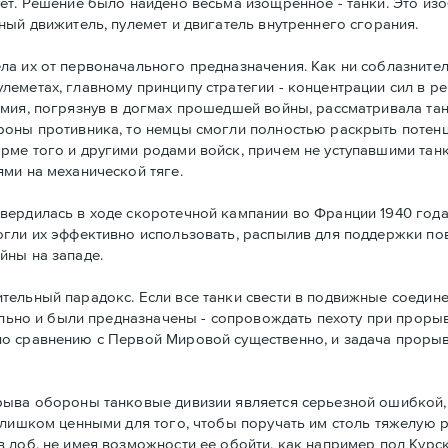
ет. Решение было найдено весьма изощренное - танки. Это и
ный движитель, пулемет и двигатель внутреннего сгорания.
а их от первоначального предназначения. Как ни соблазнител
леметах, главному принципу стратегии - концентрации сил в 
рмия, погрязнув в догмах прошедшей войны, рассматривала та
роны противника, то немцы смогли полностью раскрыть потенц
ме того и другими родами войск, причем не уступавшими танк
ми на механической тяге.
вердилась в ходе скоротечной кампании во Франции 1940 год
огли их эффективно использовать, распылив для поддержки по
йны на западе.
ельный парадокс. Если все танки свести в подвижные соединен
чально и были предназначены - сопровождать пехоту при прор
по сравнению с Первой Мировой существенно, и задача проры
рыва обороны танковые дивизии является серьезной ошибкой, 
слишком ценными для того, чтобы поручать им столь тяжелую р
лоб, не имея возможности ее обойти, как например под Курско