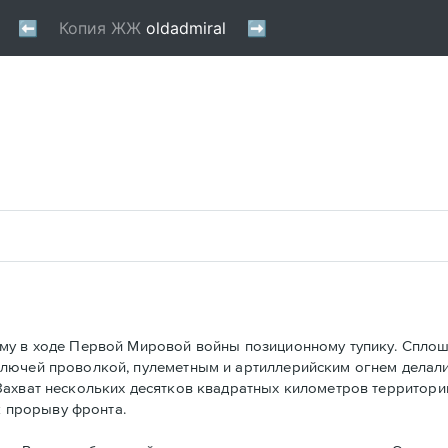
му в ходе Первой Мировой войны позиционному тупику. Сплош
олючей проволкой, пулеметным и артиллерийским огнем делал
ахват нескольких десятков квадратных километров территории
к прорыву фронта.