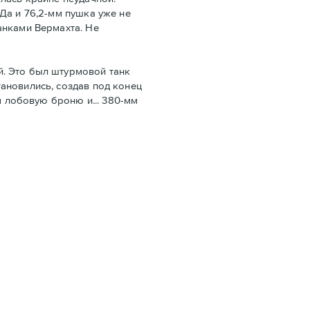
Да и 76,2-мм пушка уже не
анками Вермахта. Не
й. Это был штурмовой танк
ановились, создав под конец
м лобовую броню и... 380-мм