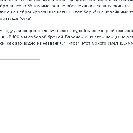
 брони всего 35 милиметров не обеспечивала защиту экипажа. 
ствию на небронированные цели, ни для борьбы с новейшими т
розвище "сука".
у году для сопровождения пехоты куда более мощной технико
нный 100-мм лобовой броней. Впрочем и на этом немцы не ост
, как это видно из названия, "Тигра", этот монстр имел 150-м