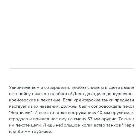
Удивительным и совершенно необъяснимым в свете вышесказ
всю войну ничего подобного! Дело доходило до курьезов.
крейсерские и пехотные. Если крейсерские танки предназн
явствует из их названия, должны были сопровождать пехоту
"Черчилль". И все эти танки вооружались 40-мм орудием, 
страдало и пришедшее ему на смену 57-мм орудие. Таки
им пехоте цели. Лишь небольшое количество танков "Черч
или 95-мм гаубицей.