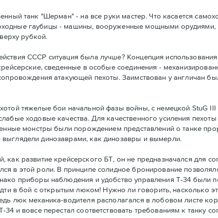
нный танк "Шерман" - на все руки мастер. Что касается самохо
ходные гаубицы - машины, вооруженные мощными орудиями, 
сверху рубкой.
йствия СССР ситуация была лучше? Концепция использования 
крейсерские, сведенные в особые соединения - механизирова
сопровождения атакующей пехоты. Заимствован у англичан был
отой тяжелые бои начальной фазы войны, с немецкой StuG III 
слабые ходовые качества. Для качественного усиления пехот
ашенные монстры были порождением представлений о танке пр
 выглядели динозаврами, как динозавры и вымерли.
 как развитие крейсерского БТ, он не предназначался для со
ся в этой роли. В принципе солидное бронирование позволял
нако приборы наблюдения и удобство управления Т-34 были п
идти в бой с открытым люком! Нужно ли говорить, насколько э
едь люк механика-водителя располагался в лобовом листе ко
-34 и вовсе перестал соответствовать требованиям к танку с