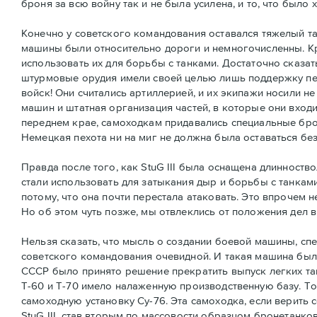
броня за всю войну так и не была усилена, и то, что было 
Конечно у советского командования оставался тяжелый тан
машины были относительно дороги и немногочисленны. К
использовать их для борьбы с танками. Достаточно сказат
штурмовые орудия имели своей целью лишь поддержку пех
войск! Они считались артиллерией, и их экипажи носили н
машин и штатная организация частей, в которые они вход
переднем крае, самоходкам придавались специальные бро
Немецкая пехота ни на миг не должна была оставаться бе
Правда после того, как StuG III была оснащена длинност
стали использовать для затыкания дыр и борьбы с танкам
потому, что она почти перестала атаковать. Это впрочем 
Но об этом чуть позже, мы отвлеклись от положения дел 
Нельзя сказать, что мысль о создании боевой машины, сп
советского командования очевидной. И такая машина была
СССР было принято решение прекратить выпуск легких та
Т-60 и Т-70 имело налаженную производственную базу. То
самоходную установку Су-76. Эта самоходка, если верит
StuG III, став вторым по массовости образцом бронетанк