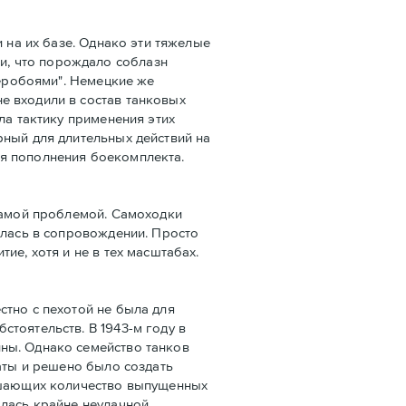
 на их базе. Однако эти тяжелые
и, что порождало соблазн
веробоями". Немецкие же
е входили в состав танковых
ла тактику применения этих
рный для длительных действий на
ля пополнения боекомплекта.
 самой проблемой. Самоходки
алась в сопровождении. Просто
ие, хотя и не в тех масштабах.
стно с пехотой не была для
тоятельств. В 1943-м году в
ны. Однако семейство танков
гаты и решено было создать
вышающих количество выпущенных
лась крайне неудачной.