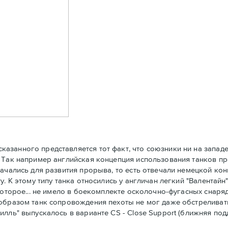
анного представляется тот факт, что союзники ни на западе,
 Так например английская концепция использования танков пр
ачались для развития прорыва, то есть отвечали немецкой конц
. К этому типу танка относились у англичан легкий "Валентайн
которое... не имело в боекомплекте осколочно-фугасных снаря
м образом танк сопровождения пехоты не мог даже обстрелив
илль" выпускалось в варианте CS - Close Support (ближняя по