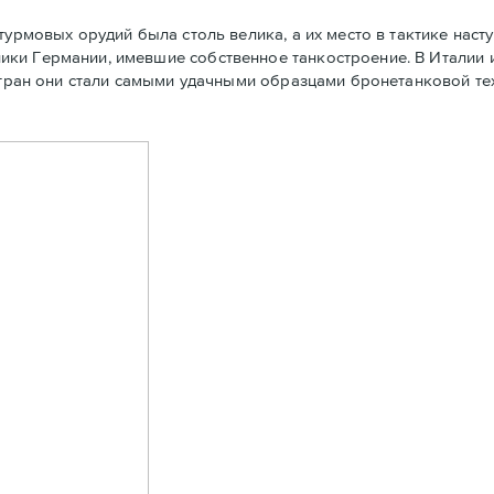
турмовых орудий была столь велика, а их место в тактике наст
ки Германии, имевшие собственное танкостроение. В Италии 
 стран они стали самыми удачными образцами бронетанковой т