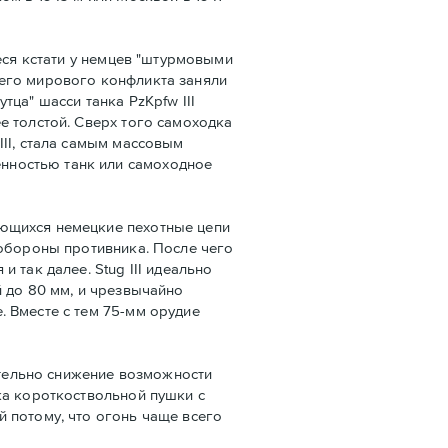
еся кстати у немцев "штурмовыми
щего мирового конфликта заняли
ца" шасси танка PzKpfw III
е толстой. Сверх того самоходка
II, стала самым массовым
нностью танк или самоходное
яющихся немецкие пехотные цепи
 обороны противника. После чего
 так далее. Stug III идеально
 до 80 мм, и чрезвычайно
 Вместе с тем 75-мм орудие
ательно снижение возможности
ка короткоствольной пушки с
 потому, что огонь чаще всего