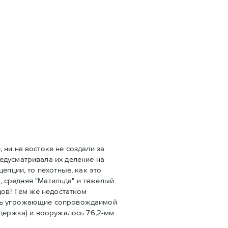
 ни на востоке не создали за
едусматривала их деление на
епции, то пехотные, как это
", средняя "Матильда" и тяжелый
дов! Тем же недостатком
ать угрожающие сопровождаимой
ддержка) и вооружалось 76,2-мм