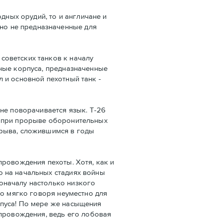
дных орудий, то и англичане и
но не предназначенные для
советских танков к началу
нные корпуса, предназначенные
 и основной пехотный танк -
не поворачивается язык. Т-26
ы при прорыве оборонительных
орыва, сложившимся в годы
провождения пехоты. Хотя, как и
о на начальных стадиях войны
оначалу настолько низкого
то мягко говоря неуместно для
рпуса! По мере же насыщения
опровождения, ведь его лобовая