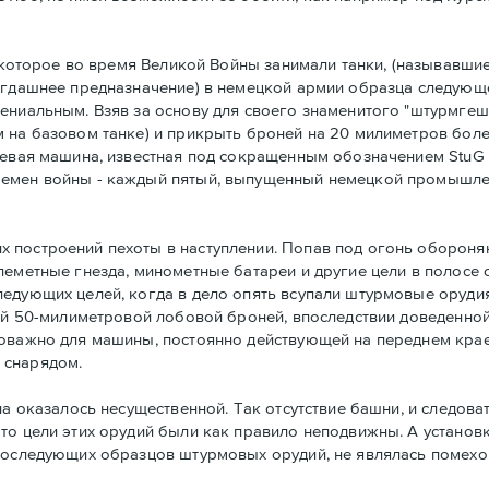
, которое во время Великой Войны занимали танки, (называвши
тогдашнее предназначение) в немецкой армии образца следую
ниальным. Взяв за основу для своего знаменитого "штурмгешут
 на базовом танке) и прикрыть броней на 20 милиметров боле
оевая машина, известная под сокращенным обозначением StuG I
ремен войны - каждый пятый, выпущенный немецкой промышле
 построений пехоты в наступлении. Попав под огонь оборон
леметные гнезда, минометные батареи и другие цели в полосе
дующих целей, когда в дело опять всупали штурмовые орудия и
той 50-милиметровой лобовой броней, впоследствии доведенной
оважно для машины, постоянно действующей на переднем крае.
 снарядом.
на оказалось несущественной. Так отсутствие башни, и следов
то цели этих орудий были как правило неподвижны. А установ
последующих образцов штурмовых орудий, не являлась помехой