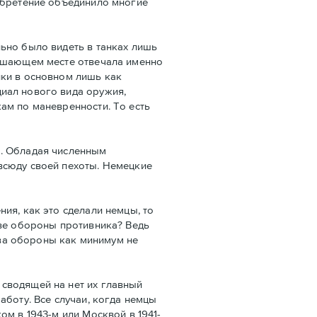
зобретение объединило многие
ьно было видеть в танках лишь
решающем месте отвечала именно
нки в основном лишь как
иал нового вида оружия,
ам по маневренности. То есть
а. Обладая численным
всюду своей пехоты. Немецкие
ия, как это сделали немцы, то
ыве обороны противника? Ведь
ва обороны как минимум не
сводящей на нет их главный
аботу. Все случаи, когда немцы
м в 1943-м или Москвой в 1941-