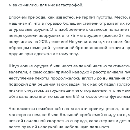
м закончились для них катастрофой.
Впрочем природа, как известно, не терпит пустоты. Место
машинами", что в гораздо большей степени отражает их 
штурмовые орудия. Это изобретение оказалось поистине ге
немцы сумели вооружить его 75-мм орудием (вместо 37-мм
получилась на 20% дешевле! Не удивительно, что новая б
образцом немецкой гусеничной бронетанковой техники в
орудие принадлежал к этому типу.
Штурмовые орудия были неотъемлемой частью тактических
залегали, а самоходки прямой наводкой расстреливали пу
наступление пехоты продолжалось вплоть до выявления сле
подходил для решения таких задач, так как обладал толс
низким силуэтом, затруднявшим его поражение, что немал
обладало достаточно мощным 6,8-кг осколочно-фугасным
Что касается неизбежной платы за эти преимущества, то о
маневра огнем, не было большой проблемой ввиду того, ч
низкой начальной скоростью снаряда, характерная и для 
велся прямой наводкой на небольшую дальность.