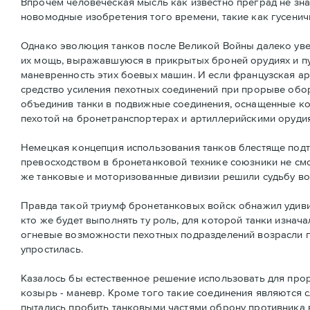
Впрочем человеческая мысль как известно преград не зна
новомодные изобретения того времени, такие как гусенич
Однако эволюция танков после Великой Войны далеко увел
их мощь, выражавшуюся в прикрытых броней орудиях и пу
маневренность этих боевых машин. И если французская а
средство усиления пехотных соединений при прорыве обо
объединив танки в подвижные соединения, оснащенные кор
пехотой на бронетранспортерах и артиллерийскими орудия
Немецкая концепция использования танков блестяще подт
превосходством в бронетанковой технике союзники не см
же танковые и моторизованные дивизии решили судьбу во
Правда такой триумф бронетанковых войск обнажил удивит
кто же будет выполнять ту роль, для которой танки изна
огневые возможности пехотных подразделений возрасли 
упростилась.
Казалось бы естественное решение использовать для про
козырь - маневр. Кроме того такие соединения являются 
пытались пробить танковыми частями оброну противника в 