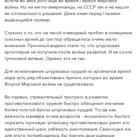
встала во весь рост еще во время Первой Мировой
войны. Но ни англо-американцы, ни СССР так и не нашли
ее оптимального решения. Даже имея перед глазами
выдающийся пример.
Странно и то, что на такой очевидный пробел в оснащении
союзных армий до сих пор обращалось очень мало
внимания. Причиной видимо стало то, что штурмовая
артиллерия не получила после войны развития. И ее сочли
тупиковой ветвью. Однако это не так.
Для исчезновения штурмовых орудий из арсеналов армий
мира есть ряд объективных причин, которых во время
Второй Мировой войны не существовало.
Во-первых, стремительный прогресс в развитии
противотанкового оружия быстро обесценил значение
более толстой брони штурмовых орудий. Тогда как
важность маневра огнем возросла - возможность быстро
поразить пусковую установку противотанковых ракет это
единственный шанс избежать уничтожения. Самоходке же
для этого потребовалось бы тратить драгоценные