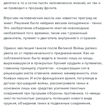
десятки а то и сотни тысяч человеческих жизней, но так и
не приводил к прорыву фронта.
Впрочем человеческая мысль как известно преград не
знает. Решение было найдено весьма изощренное - танки.
Это изобретение объединило многие новомодные
изобретения того времени, такие как гусеничный
движитель, пулемет и двигатель внутреннего сгорания.
Однако эволюция танков после Великой Войны далеко
увела их от первоначального предназначения. Как ни
соблазнительно было видеть в танках лишь их мощь,
выражавшуюся в прикрытых броней орудиях и пулеметах,
главному принципу стратегии - концентрации сил в
решающем месте отвечала именно маневренность этих
боевых машин. И если французская армия, погрязнув в
догмах прошедшей войны, рассматривала танки в
основном лишь как средство усиления пехотных
соединений при прорыве обороны противника, то немцы
смогли полностью раскрыть потенциал нового вида
оружия, объединив танки в подвижные соединения,