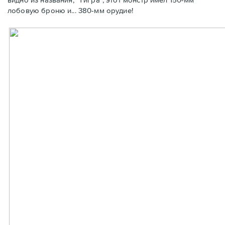
лобовую броню и... 380-мм орудие!