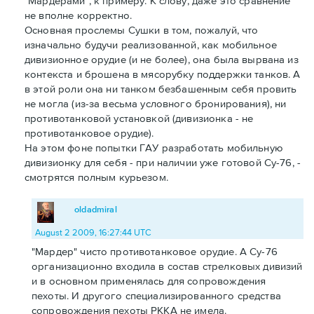
"Мардерами", к примеру. К слову, даже это сравнение
не вполне корректно.
Основная прослемы Сушки в том, пожалуй, что
изначально будучи реализованной, как мобильное
дивизионное орудие (и не более), она была вырвана из
контекста и брошена в мясорубку поддержки танков. А
в этой роли она ни танком безбашенным себя провить
не могла (из-за весьма условного бронирования), ни
противотанковой установкой (дивизионка - не
противотанковое орудие).
На этом фоне попытки ГАУ разработать мобильную
дивизионку для себя - при наличии уже готовой Су-76, -
смотрятся полным курьезом.
oldadmiral
August 2 2009, 16:27:44 UTC
"Мардер" чисто противотанковое орудие. А Су-76
организационно входила в состав стрелковых дивизий
и в основном применялась для сопровождения
пехоты. И другого специализированного средства
сопровождения пехоты РККА не имела.