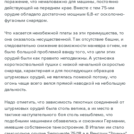
поражение, что немаловажно для машины, постоянно
действующей на переднем крае. Вместе с тем 75-мм
орудие обладало достаточно мощным 6,8-кг осколочно-
фугасным снарядом.
Что касается неизбежной платы за эти преимущества, то
она оказалось несущественной. Так отсутствие башни, и
следовательно снижение возможности маневра огнем, не
было большой проблемой ввиду того, что цели этих
орудий были как правило неподвижны. А установка
короткоствольной пушки с низкой начальной скоростью
снаряда, характерная и для последующих образцов
штурмовых орудий, не являлась помехой потому, что
огонь чаще всего велся прямой наводкой на небольшую
дальность.
Надо отметить, что зависимость пехотных соединений от
штурмовых орудий была столь велика, а их место в
тактике наступательного боя столь незыблемо, что
подобными машинами обзавелись и союзники Германии,
имевшие собственное танкостроение. В Италии им стало
самоходное орудие Semovente 75/18 а в Венгрии "Зриньи".