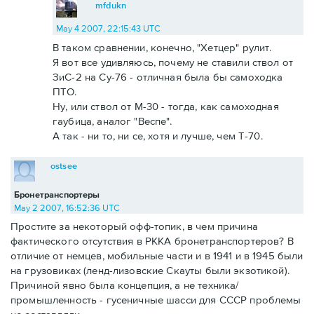
mfdukn
May 4 2007, 22:15:43 UTC
В таком сравнении, конечно, "Хетцер" рулит.
Я вот все удивляюсь, почему не ставили ствол от
ЗиС-2 на Су-76 - отличная была бы самоходка
ПТО.
Ну, или ствол от М-30 - тогда, как самоходная
гаубица, аналог "Веспе".
А так - ни то, ни се, хотя и лучше, чем Т-70.
ostsee
Бронетранспортеры
May 2 2007, 16:52:36 UTC
Простите за некоторый офф-топик, в чем причина
фактического отсутствия в РККА бронетранспортеров? В
отличие от немцев, мобильные части и в 1941 и в 1945 были
на грузовиках (ленд-лизовские Скауты были экзотикой).
Причиной явно была концепция, а не техника/
промышленность - гусеничные шасси для СССР проблемы