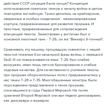
действия СССР ситуация была лучше? Концепция
использования советских танков к началу войны в целом
повторяла английскую. Танки делились на крейсерские,
сведенные в особые соединения - механизированные
корпуса, предназначенные для развития прорыва. И
пехотные, предназначенные для сопровождения
атакующей пехоты. Заимствован у англичан был и
основной пехотный танк - Т-26, он же "Виккерс 6-тонный".
Сравнивать эту машину, прошедшую совместно с нашей
пехотой тяжелые бои начальной фазы войны, с немецкой
StuG III не поворачивается язык. Т-26 был слабее
вооружен, имел лишь легкое бронирование и слабые
ходовые качества. Для качественного усиления пехоты
при прорыве оборонительных полос предназначались у
нас танки Т-28 и Т-35. Многобашенные монстры были
порождением представлений о танке прорыва,
сложившимся в годы Первой Мировой. На полях
сражений Второй Мировой они выглядели динозаврами,
как динозавры и вымерли.