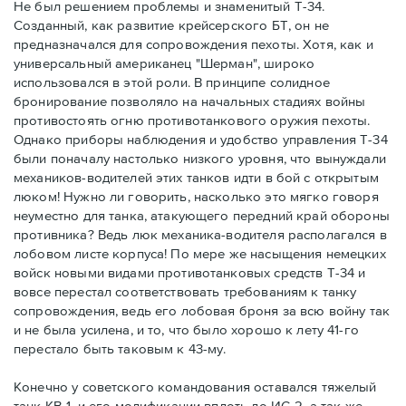
Не был решением проблемы и знаменитый Т-34.
Созданный, как развитие крейсерского БТ, он не
предназначался для сопровождения пехоты. Хотя, как и
универсальный американец "Шерман", широко
использовался в этой роли. В принципе солидное
бронирование позволяло на начальных стадиях войны
противостоять огню противотанкового оружия пехоты.
Однако приборы наблюдения и удобство управления Т-34
были поначалу настолько низкого уровня, что вынуждали
механиков-водителей этих танков идти в бой с открытым
люком! Нужно ли говорить, насколько это мягко говоря
неуместно для танка, атакующего передний край обороны
противника? Ведь люк механика-водителя располагался в
лобовом листе корпуса! По мере же насыщения немецких
войск новыми видами противотанковых средств Т-34 и
вовсе перестал соответствовать требованиям к танку
сопровождения, ведь его лобовая броня за всю войну так
и не была усилена, и то, что было хорошо к лету 41-го
перестало быть таковым к 43-му.
Конечно у советского командования оставался тяжелый
танк КВ-1, и его модификации вплоть до ИС-2, а так же