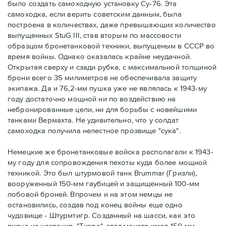
было создать самоходную установку Су-76. Эта
самоходка, если верить советским данным, была
построена в количествах, даже превышающих количество
выпущенных StuG III, став вторым по массовости
образцом бронетанковой техники, выпущеным в СССР во
время войны. Однако оказалась крайне неудачной.
Открытая сверху и сзади рубка, с максимальной толщиной
брони всего 35 милиметров не обеспечивала защиту
экипажа. Да и 76,2-мм пушка уже не являлась к 1943-му
году достаточно мощной ни по воздействию на
небронированные цели, ни для борьбы с новейшими
танками Вермахта. Не удивительно, что у солдат
самоходка получила нелестное прозвище "сука".
Немецкие же бронетанковые войска располагали к 1943-
му году для сопровождения пехоты куда более мощной
техникой. Это был штурмовой танк Brummar (Гризли),
вооруженный 150-мм гаубицей и защищенный 100-мм
лобовой броней. Впрочем и на этом немцы не
остановились, создав под конец войны еще одно
чудовище - Штурмтигр. Созданный на шасси, как это
видно из названия, "Тигра", этот монстр имел 150-мм