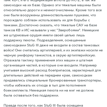
самоходки на их базе. Однако эти тяжелые машины были
относительно дороги и немногочисленны. Кроме того все
они были вооружены длинноствольными пушками, что
порождало соблазн использовать их для борьбы с
танками. Достаточно сказать, что тяжелые САУ на базе
танков КВ и ИС называли у нас "Зверобоями". Немецкие
же штурмовые орудия имели своей целью лишь
поддержку пехоты. Подразделения, оснащенные
самоходками StuG III даже не входили в состав танковых
войск! Они считались артиллерией, и их экипажи носили не
черную униформу танкистов, а серую артиллерийскую.
Отражала тактику применения этих машин и штатная
организация частей, в которые они входили. Например
учитывая высокий расход боеприпасов, характерный для
длительных действий на переднем крае, самоходкам
придавались специальные бронированные транспортеры,
чтобы избежать их отхода в тыл для пополнения
боекомплекта. Немецкая пехота ни на миг не должна
была оставаться без поддержки.
Правда после того, как StuG III была оснащена