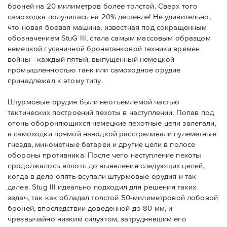
броней на 20 милиметров более толстой. Сверх того
самоходка получилась на 20% дешевле! Не удивительно,
что новая боевая машина, известная под сокращенным
обозначением StuG III, стала самым массовым образцом
немецкой гусеничной бронетанковой техники времен
войны - каждый пятый, выпущенный немецкой
промышленностью танк или самоходное орудие
принадлежал к этому типу.
Штурмовые орудия были неотъемлемой частью
тактических построений пехоты в наступлении. Попав под
огонь обороняющихся немецкие пехотные цепи залегали,
а самоходки прямой наводкой расстреливали пулеметные
гнезда, минометные батареи и другие цели в полосе
обороны противника. После чего наступление пехоты
продолжалось вплоть до выявления следующих целей,
когда в дело опять всупали штурмовые орудия и так
далее. Stug III идеально подходил для решения таких
задач, так как обладал толстой 50-милиметровой лобовой
броней, впоследствии доведенной до 80 мм, и
чрезвычайно низким силуэтом, затруднявшим его