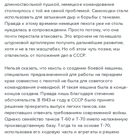
длинноствольной пушкой, немецкое командование
столкнулось с той же самой проблемой. Самоходки стали
использовать для затыкания дыр и борьбы с танками.
Правда к этому времени немецкая пехота уже не столь
нуждалась в сопровождении. Просто потому, что она
почти перестала атаковать. Это впрочем не помешало
штурмовой артиллерии получить дальнейшее развитие,
хотя и не в тех масштабах. Но об этом чуть позже, мы
отвлеклись от положения дел в СССР.
Нельзя сказать, что мысль о создании боевой машины,
специально предназначенной для работы на переднем
крае совместно с пехотой не была для советского
командования очевидной. И такая машина была в конце-
концов создана. Правда лишь благодаря стечению
обстоятельств. В 1943-м году в СССР было принято
решение прекратить выпуск легких танков, как
переставших отвечать требованиям современной войны.
Однако семейство танков Т-60 и Т-70 имело налаженную
производственную базу. Тогда то на основе Т-70,
использовав его ходовую часть и агрегаты и решено