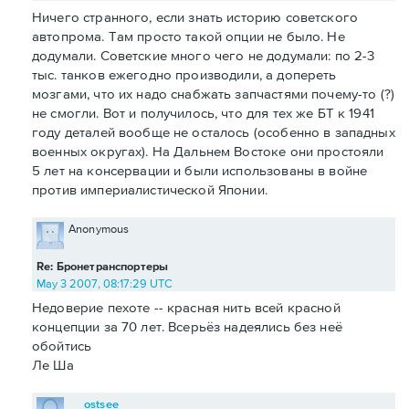
Ничего странного, если знать историю советского
автопрома. Там просто такой опции не было. Не
додумали. Советские много чего не додумали: по 2-3
тыс. танков ежегодно производили, а допереть
мозгами, что их надо снабжать запчастями почему-то (?)
не смогли. Вот и получилось, что для тех же БТ к 1941
году деталей вообще не осталось (особенно в западных
военных округах). На Дальнем Востоке они простояли
5 лет на консервации и были использованы в войне
против империалистической Японии.
Anonymous
Re: Бронетранспортеры
May 3 2007, 08:17:29 UTC
Недоверие пехоте -- красная нить всей красной
концепции за 70 лет. Всерьёз надеялись без неё
обойтись
Ле Ша
ostsee