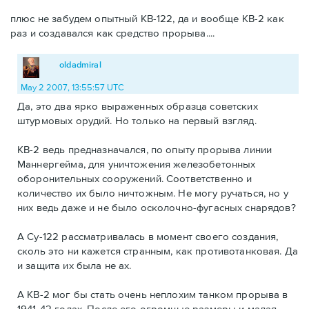
плюс не забудем опытный КВ-122, да и вообще КВ-2 как
раз и создавался как средство прорыва....
oldadmiral
May 2 2007, 13:55:57 UTC
Да, это два ярко выраженных образца советских
штурмовых орудий. Но только на первый взгляд.
КВ-2 ведь предназначался, по опыту прорыва линии
Маннергейма, для уничтожения железобетонных
оборонительных сооружений. Соответственно и
количество их было ничтожным. Не могу ручаться, но у
них ведь даже и не было осколочно-фугасных снарядов?
А Су-122 рассматривалась в момент своего создания,
сколь это ни кажется странным, как противотанковая. Да
и защита их была не ах.
А КВ-2 мог бы стать очень неплохим танком прорыва в
1941-42 годах. После его огромные размеры и малая