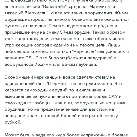
англичан легкий "Валентайн", средняя "Матильда" и
тяжелый "Черчилль". И все эти танки вооружались 40-мм
орудием, которое... не имело в боекомплекте осколочно-
фугасных снарядов! Тем же недостатком страдало и
пришедшее ему на смену 57-мм орудие. Таким образом
танк сопровождения пехоты не мог даже обстреливать
угрожающие сопровождаимой им пехоте цели. Лишь
небольшое количество танков "Черчилль" выпускалось в
варианте CS - Close Support (ближняя поддержка) и
вооружалось 76,2-мм или 95-мм гаубицей.
Экономные американцы и вовсе сделали ставку на
единственный танк "Шерман" - на все руки мастер. Что
касается самоходных орудий, то и англичане и
американцы выпускали лишь противотанковые САУ и
самоходные гаубицы - машины, вооруженные мощными
орудиями, но не предназначенные для действий на
переднем крае - с тонкой броней и открытой сверху
рубкой.
Может быть у ведшего куда более напряженные боевые