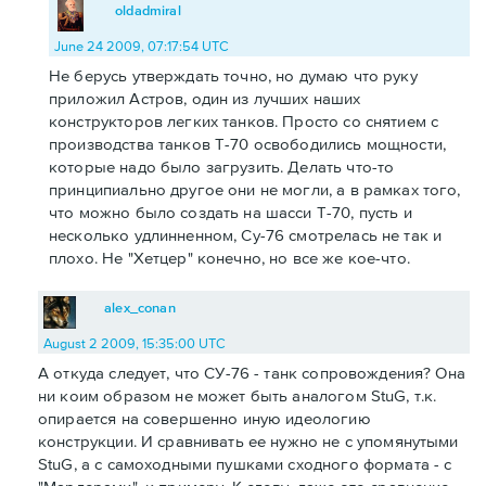
oldadmiral
June 24 2009, 07:17:54 UTC
Не берусь утверждать точно, но думаю что руку
приложил Астров, один из лучших наших
конструкторов легких танков. Просто со снятием с
производства танков Т-70 освободились мощности,
которые надо было загрузить. Делать что-то
принципиально другое они не могли, а в рамках того,
что можно было создать на шасси Т-70, пусть и
несколько удлинненном, Су-76 смотрелась не так и
плохо. Не "Хетцер" конечно, но все же кое-что.
alex_conan
August 2 2009, 15:35:00 UTC
А откуда следует, что СУ-76 - танк сопровождения? Она
ни коим образом не может быть аналогом StuG, т.к.
опирается на совершенно иную идеологию
конструкции. И сравнивать ее нужно не с упомянутыми
StuG, а с самоходными пушками сходного формата - с