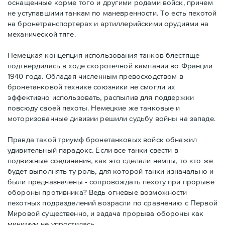
оснащенные корме того и другими родами войск, причем
не уступавшими танкам по маневренности. То есть пехотой
на бронетранспортерах и артиллерийскими орудиями на
механической тяге.
Немецкая концепция использования танков блестяще
подтвердилась в ходе скоротечной кампании во Франции
1940 года. Обладая численным превосходством в
бронетанковой технике союзники не смогли их
эффективно использовать, распылив для поддержки
повсюду своей пехоты. Немецкие же танковые и
моторизованные дивизии решили судьбу войны на западе.
Правда такой триумф бронетанковых войск обнажил
удивительный парадокс. Если все танки свести в
подвижные соединения, как это сделали немцы, то кто же
будет выполнять ту роль, для которой танки изначально и
были предназначены - сопровождать пехоту при прорыве
обороны противника? Ведь огневые возможности
пехотных подразделений возрасли по сравнению с Первой
Мировой существенно, и задача прорыва обороны как
минимум не упростилась.