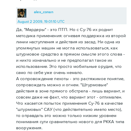
alex_conan
August 2 2009, 19:01:10 UTC
Да, "Мардеры" - это ПТП. Но с Су-76 их роднит
методика применения: огневая поддержка из второй
линии наступления и действия из засад. Ни одна из
упомянутых машин не могла использоваться, как
штурмовое средство в прямом смысле этого слова -
и никто изначально и не предполагал такое их
использование. Это просто мобильные орудия, что
само по себе уже очень немало.
А сопровождение пехоты - это растяжимое понятие,
сопровождать можно и огнем. "Штурмовые"
действия в зоне прямого обстрела - лишь вариант, и
совсем даже не факт, что вариант этот - оптимален.
Что касается попыток применения Су-76 в качестве
"штурмовых" САУ (что действительно имело место),
то оправдать это можно только низким уровнем
понимания сути сравнительно нового для РККА типа
вооружения.