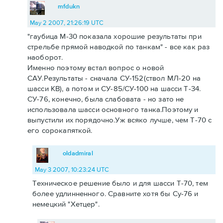
mfdukn
May 2 2007, 21:26:19 UTC
"гаубица М-30 показала хорошие результаты при
стрельбе прямой наводкой по танкам" - все как раз
наоборот.
Именно поэтому встал вопрос о новой
САУ.Результаты - сначала СУ-152(ствол МЛ-20 на
шасси КВ), а потом и СУ-85/СУ-100 на шасси Т-34.
СУ-76, конечно, была слабовата - но зато не
использовала шасси основного танка.Поэтому и
выпустили их порядочно.Уж всяко лучше, чем Т-70 с
его сорокапяткой.
oldadmiral
May 3 2007, 10:23:24 UTC
Техническое решение было и для шасси Т-70, тем
более удлинненного. Сравните хотя бы Су-76 и
немецкий "Хетцер".