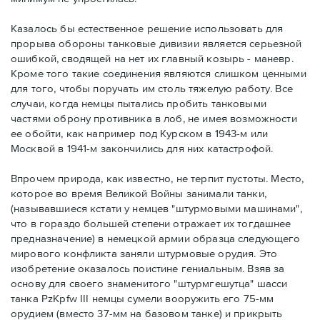
Казалось бы естественное решение использовать для
прорыва обороны танковые дивизии является серьезной
ошибкой, сводящей на нет их главный козырь - маневр.
Кроме того такие соединения являются слишком ценными
для того, чтобы поручать им столь тяжелую работу. Все
случаи, когда немцы пытались пробить танковыми
частями оброну противника в лоб, не имея возможности
ее обойти, как например под Курском в 1943-м или
Москвой в 1941-м закончились для них катастрофой.
Впрочем природа, как известно, не терпит пустоты. Место,
которое во время Великой Войны занимали танки,
(называвшиеся кстати у немцев "штурмовыми машинами",
что в гораздо большей степени отражает их тогдашнее
предназначение) в немецкой армии образца следующего
мирового конфликта заняли штурмовые орудия. Это
изобретение оказалось поистине гениальным. Взяв за
основу для своего знаменитого "штурмгешутца" шасси
танка PzKpfw III немцы сумели вооружить его 75-мм
орудием (вместо 37-мм на базовом танке) и прикрыть