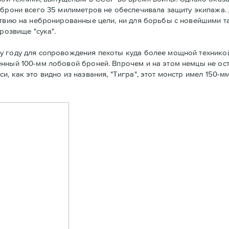
 брони всего 35 милиметров не обеспечивала защиту экипажа. 
ствию на небронированные цели, ни для борьбы с новейшими т
розвище "сука".
у году для сопровождения пехоты куда более мощной технико
нный 100-мм лобовой броней. Впрочем и на этом немцы не ост
, как это видно из названия, "Тигра", этот монстр имел 150-м