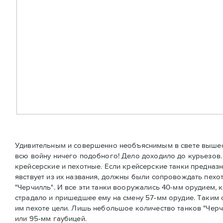
Удивительным и совершенно необъяснимым в свете вышесказ
всю войну ничего подобного! Дело доходило до курьезов.
крейсерские и пехотные. Если крейсерские танки предназн
явствует из их названия, должны были сопровождать пехоту
"Черчилль". И все эти танки вооружались 40-мм орудием, 
страдало и пришедшее ему на смену 57-мм орудие. Таки
им пехоте цели. Лишь небольшое количество танков "Черч
или 95-мм гаубицей.