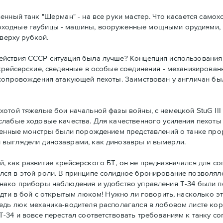
нный танк "Шерман" - на все руки мастер. Что касается самохо
ходные гаубицы - машины, вооруженные мощными орудиями, 
сверху рубкой.
йствия СССР ситуация была лучше? Концепция использования 
крейсерские, сведенные в особые соединения - механизирова
сопровождения атакующей пехоты. Заимствован у англичан был
отой тяжелые бои начальной фазы войны, с немецкой StuG III 
слабые ходовые качества. Для качественного усиления пехот
ашенные монстры были порождением представлений о танке пр
 выглядели динозаврами, как динозавры и вымерли.
 как развитие крейсерского БТ, он не предназначался для со
ся в этой роли. В принципе солидное бронирование позволял
нако приборы наблюдения и удобство управления Т-34 были п
идти в бой с открытым люком! Нужно ли говорить, насколько э
едь люк механика-водителя располагался в лобовом листе ко
-34 и вовсе перестал соответствовать требованиям к танку с