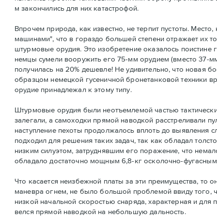
м закончились для них катастрофой.
Впрочем природа, как известно, не терпит пустоты. Место
машинами", что в гораздо большей степени отражает их 
штурмовые орудия. Это изобретение оказалось поистине ге
немцы сумели вооружить его 75-мм орудием (вместо 37-мм
получилась на 20% дешевле! Не удивительно, что новая б
образцом немецкой гусеничной бронетанковой техники в
орудие принадлежал к этому типу.
Штурмовые орудия были неотъемлемой частью тактических
залегали, а самоходки прямой наводкой расстреливали пу
наступление пехоты продолжалось вплоть до выявления сле
подходил для решения таких задач, так как обладал толс
низким силуэтом, затруднявшим его поражение, что немал
обладало достаточно мощным 6,8-кг осколочно-фугасным
Что касается неизбежной платы за эти преимущества, то о
маневра огнем, не было большой проблемой ввиду того, ч
низкой начальной скоростью снаряда, характерная и для 
велся прямой наводкой на небольшую дальность.