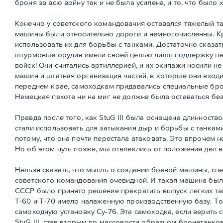
броня за всю войну так и не была усилена, и то, что было 
Конечно у советского командования оставался тяжелый тан
машины были относительно дороги и немногочисленны. К
использовать их для борьбы с танками. Достаточно сказат
штурмовые орудия имели своей целью лишь поддержку пех
войск! Они считались артиллерией, и их экипажи носили н
машин и штатная организация частей, в которые они вход
переднем крае, самоходкам придавались специальные бро
Немецкая пехота ни на миг не должна была оставаться бе
Правда после того, как StuG III была оснащена длинност
стали использовать для затыкания дыр и борьбы с танкам
потому, что она почти перестала атаковать. Это впрочем 
Но об этом чуть позже, мы отвлеклись от положения дел 
Нельзя сказать, что мысль о создании боевой машины, сп
советского командования очевидной. И такая машина была
СССР было принято решение прекратить выпуск легких та
Т-60 и Т-70 имело налаженную производственную базу. То
самоходную установку Су-76. Эта самоходка, если верит
StuG III, став вторым по массовости образцом бронетанк