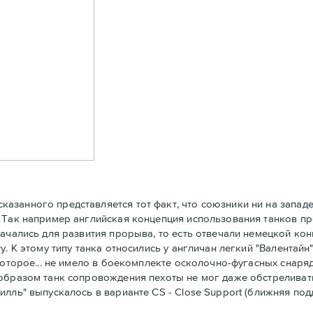
анного представляется тот факт, что союзники ни на западе,
 Так например английская концепция использования танков пр
ачались для развития прорыва, то есть отвечали немецкой конц
. К этому типу танка относились у англичан легкий "Валентайн
которое... не имело в боекомплекте осколочно-фугасных снаря
м образом танк сопровождения пехоты не мог даже обстрелив
илль" выпускалось в варианте CS - Close Support (ближняя по