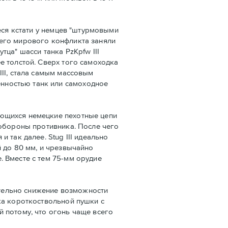
еся кстати у немцев "штурмовыми
щего мирового конфликта заняли
ца" шасси танка PzKpfw III
е толстой. Сверх того самоходка
II, стала самым массовым
нностью танк или самоходное
яющихся немецкие пехотные цепи
 обороны противника. После чего
 так далее. Stug III идеально
 до 80 мм, и чрезвычайно
 Вместе с тем 75-мм орудие
ательно снижение возможности
ка короткоствольной пушки с
 потому, что огонь чаще всего