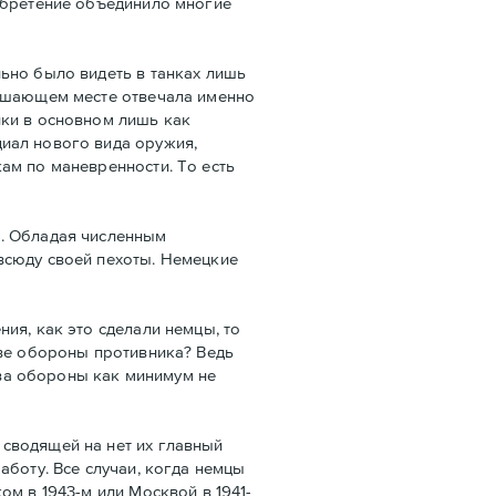
зобретение объединило многие
ьно было видеть в танках лишь
решающем месте отвечала именно
нки в основном лишь как
иал нового вида оружия,
ам по маневренности. То есть
а. Обладая численным
всюду своей пехоты. Немецкие
ия, как это сделали немцы, то
ыве обороны противника? Ведь
ва обороны как минимум не
сводящей на нет их главный
аботу. Все случаи, когда немцы
м в 1943-м или Москвой в 1941-