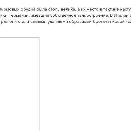
турмовых орудий была столь велика, а их место в тактике наст
ки Германии, имевшие собственное танкостроение. В Италии 
 стран они стали самыми удачными образцами бронетанковой т