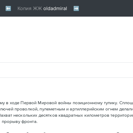
му в ходе Первой Мировой войны позиционному тупику. Сплош
олючей проволкой, пулеметным и артиллерийским огнем делал
ахват нескольких десятков квадратных километров территории
к прорыву фронта.