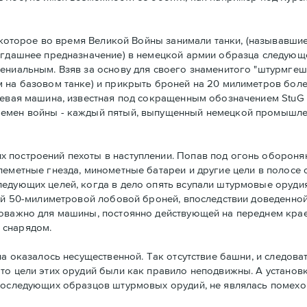
, которое во время Великой Войны занимали танки, (называвши
тогдашнее предназначение) в немецкой армии образца следую
ниальным. Взяв за основу для своего знаменитого "штурмгешут
 на базовом танке) и прикрыть броней на 20 милиметров боле
оевая машина, известная под сокращенным обозначением StuG I
ремен войны - каждый пятый, выпущенный немецкой промышле
 построений пехоты в наступлении. Попав под огонь оборон
леметные гнезда, минометные батареи и другие цели в полосе
дующих целей, когда в дело опять всупали штурмовые орудия и
той 50-милиметровой лобовой броней, впоследствии доведенной
оважно для машины, постоянно действующей на переднем крае.
 снарядом.
на оказалось несущественной. Так отсутствие башни, и следов
то цели этих орудий были как правило неподвижны. А установ
последующих образцов штурмовых орудий, не являлась помехой