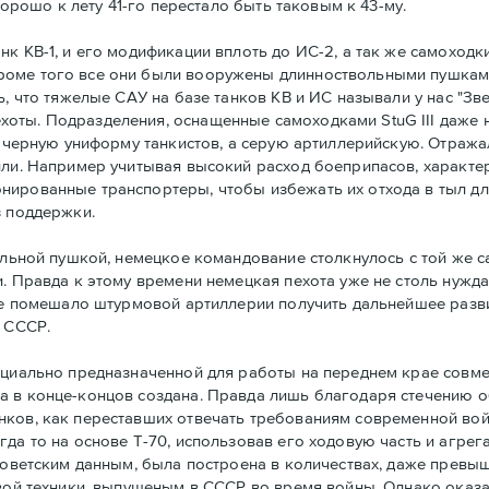
хорошо к лету 41-го перестало быть таковым к 43-му.
к КВ-1, и его модификации вплоть до ИС-2, а так же самоходки
роме того все они были вооружены длинноствольными пушкам
ь, что тяжелые САУ на базе танков КВ и ИС называли у нас "З
оты. Подразделения, оснащенные самоходками StuG III даже н
е черную униформу танкистов, а серую артиллерийскую. Отража
или. Например учитывая высокий расход боеприпасов, характе
нированные транспортеры, чтобы избежать их отхода в тыл д
з поддержки.
вольной пушкой, немецкое командование столкнулось с той же
и. Правда к этому времени немецкая пехота уже не столь нужд
не помешало штурмовой артиллерии получить дальнейшее развит
в СССР.
ециально предназначенной для работы на переднем крае совме
 в конце-концов создана. Правда лишь благодаря стечению обс
нков, как переставших отвечать требованиям современной вой
гда то на основе Т-70, использовав его ходовую часть и агре
ь советским данным, была построена в количествах, даже пре
овой техники, выпущеным в СССР во время войны. Однако оказа