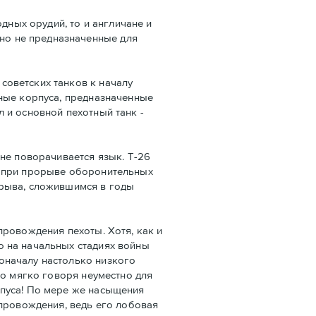
дных орудий, то и англичане и
но не предназначенные для
советских танков к началу
нные корпуса, предназначенные
 и основной пехотный танк -
не поворачивается язык. Т-26
ы при прорыве оборонительных
орыва, сложившимся в годы
провождения пехоты. Хотя, как и
о на начальных стадиях войны
оначалу настолько низкого
то мягко говоря неуместно для
рпуса! По мере же насыщения
опровождения, ведь его лобовая