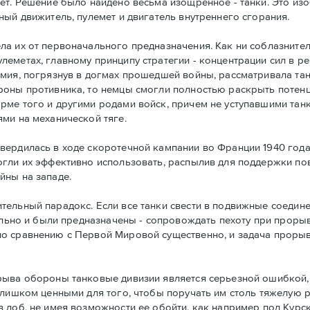
ет. Решение было найдено весьма изощренное - танки. Это и
ный движитель, пулемет и двигатель внутреннего сгорания.
а их от первоначального предназначения. Как ни соблазнител
леметах, главному принципу стратегии - концентрации сил в 
рмия, погрязнув в догмах прошедшей войны, рассматривала та
роны противника, то немцы смогли полностью раскрыть потенц
ме того и другими родами войск, причем не уступавшими танк
ми на механической тяге.
вердилась в ходе скоротечной кампании во Франции 1940 год
огли их эффективно использовать, распылив для поддержки по
йны на западе.
ельный парадокс. Если все танки свести в подвижные соединен
чально и были предназначены - сопровождать пехоту при прор
по сравнению с Первой Мировой существенно, и задача проры
рыва обороны танковые дивизии является серьезной ошибкой, 
слишком ценными для того, чтобы поручать им столь тяжелую р
лоб, не имея возможности ее обойти, как например под Курско