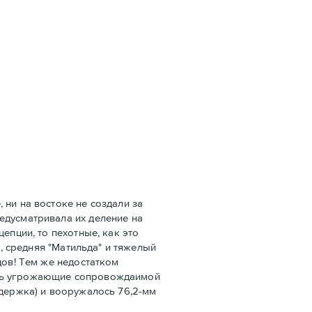
 ни на востоке не создали за
едусматривала их деление на
епции, то пехотные, как это
", средняя "Матильда" и тяжелый
дов! Тем же недостатком
ать угрожающие сопровождаимой
ддержка) и вооружалось 76,2-мм