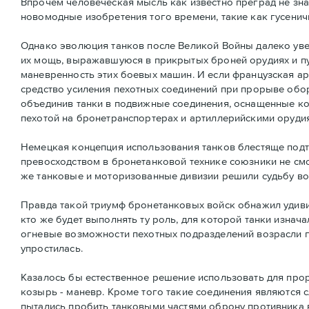
Впрочем человеческая мысль как известно преград не зна
новомодные изобретения того времени, такие как гусенич
Однако эволюция танков после Великой Войны далеко увел
их мощь, выражавшуюся в прикрытых броней орудиях и пу
маневренность этих боевых машин. И если французская а
средство усиления пехотных соединений при прорыве обо
объединив танки в подвижные соединения, оснащенные кор
пехотой на бронетранспортерах и артиллерийскими орудия
Немецкая концепция использования танков блестяще подт
превосходством в бронетанковой технике союзники не см
же танковые и моторизованные дивизии решили судьбу во
Правда такой триумф бронетанковых войск обнажил удивит
кто же будет выполнять ту роль, для которой танки изна
огневые возможности пехотных подразделений возрасли 
упростилась.
Казалось бы естественное решение использовать для про
козырь - маневр. Кроме того такие соединения являются 
пытались пробить танковыми частями оброну противника в 