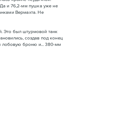
Да и 76,2-мм пушка уже не
анками Вермахта. Не
й. Это был штурмовой танк
ановились, создав под конец
м лобовую броню и... 380-мм