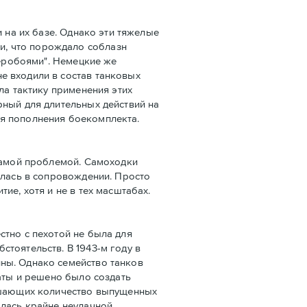
 на их базе. Однако эти тяжелые
и, что порождало соблазн
веробоями". Немецкие же
е входили в состав танковых
ла тактику применения этих
рный для длительных действий на
ля пополнения боекомплекта.
 самой проблемой. Самоходки
алась в сопровождении. Просто
ие, хотя и не в тех масштабах.
стно с пехотой не была для
тоятельств. В 1943-м году в
ны. Однако семейство танков
гаты и решено было создать
вышающих количество выпущенных
лась крайне неудачной.