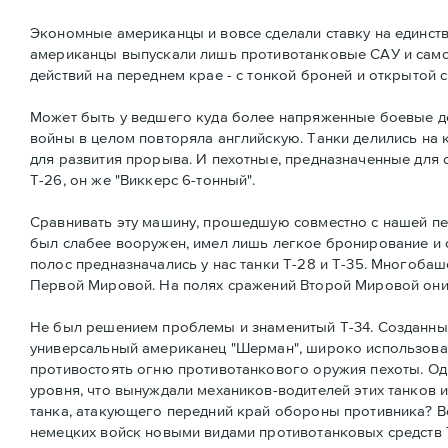
Экономные американцы и вовсе сделали ставку на единстве
американцы выпускали лишь противотанковые САУ и само
действий на переднем крае - с тонкой броней и открытой 
Может быть у ведшего куда более напряженные боевые де
войны в целом повторяла английскую. Танки делились на 
для развития прорыва. И пехотные, предназначенные для 
Т-26, он же "Виккерс 6-тонный".
Сравнивать эту машину, прошедшую совместно с нашей пех
был слабее вооружен, имел лишь легкое бронирование и 
полос предназначались у нас танки Т-28 и Т-35. Многоб
Первой Мировой. На полях сражений Второй Мировой они
Не был решением проблемы и знаменитый Т-34. Созданный,
универсальный американец "Шерман", широко использовал
противостоять огню противотанкового оружия пехоты. Од
уровня, что вынуждали механиков-водителей этих танков 
танка, атакующего передний край обороны противника? В
немецких войск новыми видами противотанковых средств Т