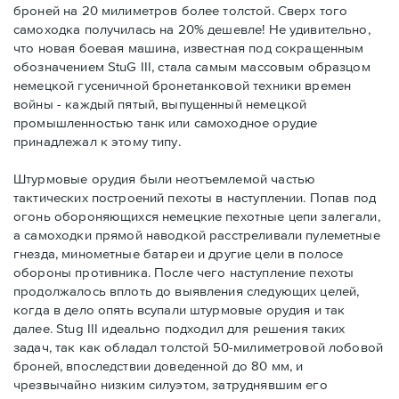
броней на 20 милиметров более толстой. Сверх того
самоходка получилась на 20% дешевле! Не удивительно,
что новая боевая машина, известная под сокращенным
обозначением StuG III, стала самым массовым образцом
немецкой гусеничной бронетанковой техники времен
войны - каждый пятый, выпущенный немецкой
промышленностью танк или самоходное орудие
принадлежал к этому типу.
Штурмовые орудия были неотъемлемой частью
тактических построений пехоты в наступлении. Попав под
огонь обороняющихся немецкие пехотные цепи залегали,
а самоходки прямой наводкой расстреливали пулеметные
гнезда, минометные батареи и другие цели в полосе
обороны противника. После чего наступление пехоты
продолжалось вплоть до выявления следующих целей,
когда в дело опять всупали штурмовые орудия и так
далее. Stug III идеально подходил для решения таких
задач, так как обладал толстой 50-милиметровой лобовой
броней, впоследствии доведенной до 80 мм, и
чрезвычайно низким силуэтом, затруднявшим его