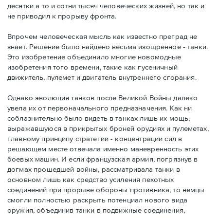
десятки а то и сотни тысяч человеческих жизней, но так и
не приводил к прорыву фронта.
Впрочем человеческая мысль как известно преград не
знает. Решение было найдено весьма изощренное - танки.
Это изобретение объединило многие новомодные
изобретения того времени, такие как гусеничный
движитель, пулемет и двигатель внутреннего сгорания.
Однако эволюция танков после Великой Войны далеко
увела их от первоначального предназначения. Как ни
соблазнительно было видеть в танках лишь их мощь,
выражавшуюся в прикрытых броней орудиях и пулеметах,
главному принципу стратегии - концентрации сил в
решающем месте отвечала именно маневренность этих
боевых машин. И если французская армия, погрязнув в
догмах прошедшей войны, рассматривала танки в
основном лишь как средство усиления пехотных
соединений при прорыве обороны противника, то немцы
смогли полностью раскрыть потенциал нового вида
оружия, объединив танки в подвижные соединения,