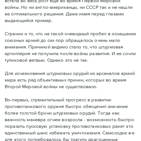
встала во весь рост еще во время Первой Мировой
войны. Но ни англо-американцы, ни СССР так и не нашли
ее оптимального решения. Даже имея перед глазами
выдающийся пример.
Странно и то, что на такой очевидный пробел в оснащении
союзных армий до сих пор обращалось очень мало
внимания. Причиной видимо стало то, что штурмовая
артиллерия не получила после войны развития. И ее сочли
тупиковой ветвью. Однако это не так.
Для исчезновения штурмовых орудий из арсеналов армий
мира есть ряд объективных причин, которых во время
Второй Мировой войны не существовало.
Во-первых, стремительный прогресс в развитии
противотанкового оружия быстро обесценил значение
более толстой брони штурмовых орудий. Тогда как
важность маневра огнем возросла - возможность быстро
поразить пусковую установку противотанковых ракет это
единственный шанс избежать уничтожения. Самоходке же
для этого потребовалось бы тратить драгоценные