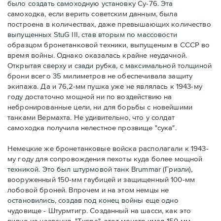
было создать самоходную установку Су-76. Эта
самоходка, если верить советским данным, была
построена в количествах, даже превышающих количество
выпущенных StuG III, став вторым по массовости
образцом бронетанковой техники, выпущеным в СССР во
время войны. Однако оказалась крайне неудачной.
Открытая сверху и сзади рубка, с максимальной толщиной
брони всего 35 милиметров не обеспечивала защиту
экипажа. Да и 76,2-мм пушка уже не являлась к 1943-му
году достаточно мощной ни по воздействию на
небронированные цели, ни для борьбы с новейшими
танками Вермахта. Не удивительно, что у солдат
самоходка получила нелестное прозвище "сука".
Немецкие же бронетанковые войска располагали к 1943-
му году для сопровождения пехоты куда более мощной
техникой. Это был штурмовой танк Brummar (Гризли),
вооруженный 150-мм гаубицей и защищенный 100-мм
лобовой броней. Впрочем и на этом немцы не
остановились, создав под конец войны еще одно
чудовище - Штурмтигр. Созданный на шасси, как это
видно из названия, "Тигра", этот монстр имел 150-мм