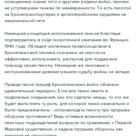
оснащенные корме того и другими родами войск, причем
не уступавшими танкам по маневренности. То есть пехотой
на бронетранспортерах и артиллерийскими орудиями на
механической тяге.
Немецкая концепция использования танков блестяще
подтвердилась в ходе скоротечной кампании во Франции
1940 года. Обладая численным превосходством в
бронетанковой технике союзники не смогли их
эффективно использовать, распылив для поддержки
повсюду своей пехоты. Немецкие же танковые и
моторизованные дивизии решили судьбу войны на западе.
Правда такой триумф бронетанковых войск обнажил
удивительный парадокс. Если все танки свести в
подвижные соединения, как это сделали немцы, то кто же
будет выполнять ту роль, для которой танки изначально и
были предназначены - сопровождать пехоту при прорыве
обороны противника? Ведь огневые возможности
пехотных подразделений возрасли по сравнению с Первой
Мировой существенно, и задача прорыва обороны как
минимум не упростилась.