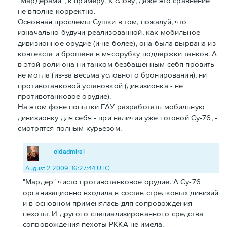
"Мардерами", к примеру. К слову, даже это сравнение
не вполне корректно.
Основная прослемы Сушки в том, пожалуй, что
изначально будучи реализованной, как мобильное
дивизионное орудие (и не более), она была вырвана из
контекста и брошена в мясорубку поддержки танков. А
в этой роли она ни танком безбашенным себя провить
не могла (из-за весьма условного бронирования), ни
противотанковой установкой (дивизионка - не
противотанковое орудие).
На этом фоне попытки ГАУ разработать мобильную
дивизионку для себя - при наличии уже готовой Су-76, -
смотрятся полным курьезом.
oldadmiral
August 2 2009, 16:27:44 UTC
"Мардер" чисто противотанковое орудие. А Су-76
организационно входила в состав стрелковых дивизий
и в основном применялась для сопровождения
пехоты. И другого специализированного средства
сопровождения пехоты РККА не имела.