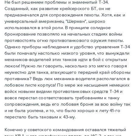
Не был решением проблемы и знаменитый Т-34.
Созданный, как развитие крейсерского БТ, он не
предназначался для сопровождения пехоты. Хотя, как и
универсальный американец "Шерман", широко
использовался в этой роли. В принципе солидное
бронирование позволяло на начальных стадиях войны
противостоять огню противотанкового оружия пехоты.
Однако приборы наблюдения и удобство управления Т-34
были поначалу настолько низкого уровня, что вынуждали
механиков-водителей этих танков идти в бой с открытым
люком! Нужно ли говорить, насколько это мягко говоря
неуместно для танка, атакующего передний край обороны
противника? Ведь люк механика-водителя располагался в
лобовом листе корпуса! По мере же насыщения немецких
войск новыми видами противотанковых средств Т-34 и
вовсе перестал соответствовать требованиям к танку
сопровождения, ведь его лобовая броня за всю войну так
и не была усилена, и то, что было хорошо к лету 41-го
перестало быть таковым к 43-му.
Конечно у советского командования оставался тяжелый
танк КВ-1, и его модификации вплоть до ИС-2, а так же