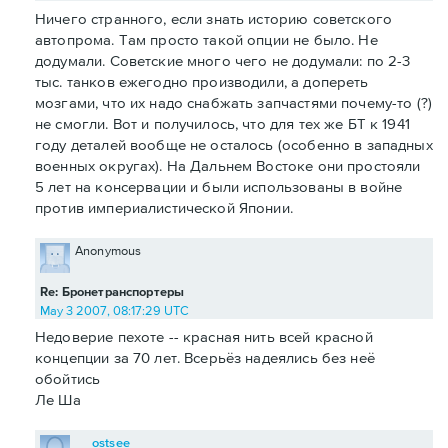
Ничего странного, если знать историю советского
автопрома. Там просто такой опции не было. Не
додумали. Советские много чего не додумали: по 2-3
тыс. танков ежегодно производили, а допереть
мозгами, что их надо снабжать запчастями почему-то (?)
не смогли. Вот и получилось, что для тех же БТ к 1941
году деталей вообще не осталось (особенно в западных
военных округах). На Дальнем Востоке они простояли
5 лет на консервации и были использованы в войне
против империалистической Японии.
Anonymous
Re: Бронетранспортеры
May 3 2007, 08:17:29 UTC
Недоверие пехоте -- красная нить всей красной
концепции за 70 лет. Всерьёз надеялись без неё
обойтись
Ле Ша
ostsee