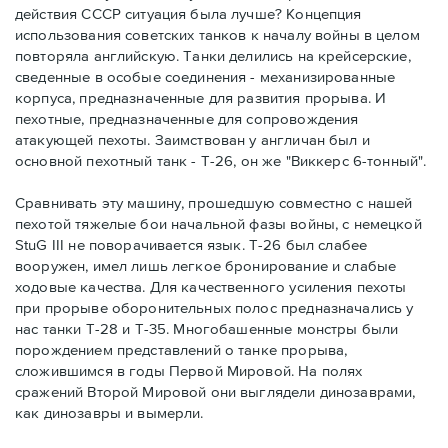
действия СССР ситуация была лучше? Концепция
использования советских танков к началу войны в целом
повторяла английскую. Танки делились на крейсерские,
сведенные в особые соединения - механизированные
корпуса, предназначенные для развития прорыва. И
пехотные, предназначенные для сопровождения
атакующей пехоты. Заимствован у англичан был и
основной пехотный танк - Т-26, он же "Виккерс 6-тонный".
Сравнивать эту машину, прошедшую совместно с нашей
пехотой тяжелые бои начальной фазы войны, с немецкой
StuG III не поворачивается язык. Т-26 был слабее
вооружен, имел лишь легкое бронирование и слабые
ходовые качества. Для качественного усиления пехоты
при прорыве оборонительных полос предназначались у
нас танки Т-28 и Т-35. Многобашенные монстры были
порождением представлений о танке прорыва,
сложившимся в годы Первой Мировой. На полях
сражений Второй Мировой они выглядели динозаврами,
как динозавры и вымерли.