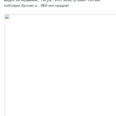
лобовую броню и... 380-мм орудие!