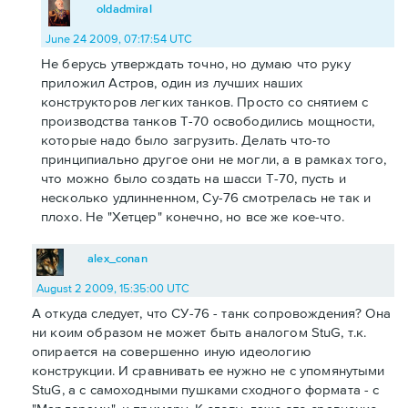
oldadmiral
June 24 2009, 07:17:54 UTC
Не берусь утверждать точно, но думаю что руку
приложил Астров, один из лучших наших
конструкторов легких танков. Просто со снятием с
производства танков Т-70 освободились мощности,
которые надо было загрузить. Делать что-то
принципиально другое они не могли, а в рамках того,
что можно было создать на шасси Т-70, пусть и
несколько удлинненном, Су-76 смотрелась не так и
плохо. Не "Хетцер" конечно, но все же кое-что.
alex_conan
August 2 2009, 15:35:00 UTC
А откуда следует, что СУ-76 - танк сопровождения? Она
ни коим образом не может быть аналогом StuG, т.к.
опирается на совершенно иную идеологию
конструкции. И сравнивать ее нужно не с упомянутыми
StuG, а с самоходными пушками сходного формата - с