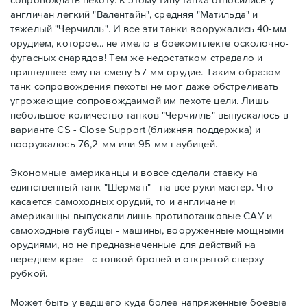
англичан легкий "Валентайн", средняя "Матильда" и
тяжелый "Черчилль". И все эти танки вооружались 40-мм
орудием, которое... не имело в боекомплекте осколочно-
фугасных снарядов! Тем же недостатком страдало и
пришедшее ему на смену 57-мм орудие. Таким образом
танк сопровождения пехоты не мог даже обстреливать
угрожающие сопровождаимой им пехоте цели. Лишь
небольшое количество танков "Черчилль" выпускалось в
варианте CS - Close Support (ближняя поддержка) и
вооружалось 76,2-мм или 95-мм гаубицей.
Экономные американцы и вовсе сделали ставку на
единственный танк "Шерман" - на все руки мастер. Что
касается самоходных орудий, то и англичане и
американцы выпускали лишь противотанковые САУ и
самоходные гаубицы - машины, вооруженные мощными
орудиями, но не предназначенные для действий на
переднем крае - с тонкой броней и открытой сверху
рубкой.
Может быть у ведшего куда более напряженные боевые