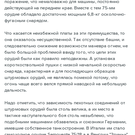
поражение, что немаловажно для машины, постоянно
действующей на переднем крае. Вместе с тем 75-мм
орудие обладало достаточно мощным 6,8-кг осколочно-
фугасным снарядом.
Что касается неизбежной платы за эти преимущества, то
она оказалось несущественной. Так отсутствие башни, и
следовательно снижение возможности маневра огнем, не
было большой проблемой ввиду того, что цели этих
орудий были как правило неподвижны. А установка
короткоствольной пушки с низкой начальной скоростью
снаряда, характерная и для последующих образцов
штурмовых орудий, не являлась помехой потому, что
огонь чаще всего велся прямой наводкой на небольшую
дальность.
Надо отметить, что зависимость пехотных соединений от
штурмовых орудий была столь велика, а их место в
тактике наступательного боя столь незыблемо, что
подобными машинами обзавелись и союзники Германии,
имевшие собственное танкостроение. В Италии им стало
самоходное орудие Semovente 75/18 а в Венгрии "Зриньи".