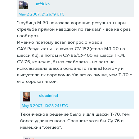
mfdukn
May 2 2007, 21:26:19 UTC
"гаубица М-30 показала хорошие результаты при
стрельбе прямой наводкой по танкам" - все как раз
наоборот.
Именно поэтому встал вопрос о новой
САУ.Результаты - сначала СУ-152(ствол МЛ-20 на
шасси КВ), а потом и СУ-85/СУ-100 на шасси Т-34.
СУ-76, конечно, была слабовата - но зато не
использовала шасси основного танка.Поэтому и
выпустили их порядочно.Уж всяко лучше, чем Т-70 с
его сорокапяткой.
oldadmiral
May 3 2007, 10:23:24 UTC
Техническое решение было и для шасси Т-70, тем
более удлинненного. Сравните хотя бы Су-76 и
немецкий "Хетцер".