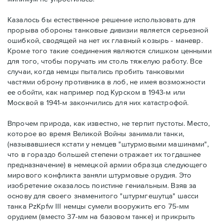
Казалось бы естественное решение использовать для
прорыва обороны танковые дивизии является серьезной
ошибкой, сводящей на нет их главный козырь - маневр.
Кроме того такие соединения являются слишком ценными
для того, чтобы поручать им столь тяжелую работу. Все
случаи, когда немцы пытались пробить танковыми
частями оброну противника в лоб, не имея возможности
ее обойти, как например под Курском в 1943-м или
Москвой в 1941-м закончились для них катастрофой.
Впрочем природа, как известно, не терпит пустоты. Место,
которое во время Великой Войны занимали танки,
(называвшиеся кстати у немцев "штурмовыми машинами",
что в гораздо большей степени отражает их тогдашнее
предназначение) в немецкой армии образца следующего
мирового конфликта заняли штурмовые орудия. Это
изобретение оказалось поистине гениальным. Взяв за
основу для своего знаменитого "штурмгешутца" шасси
танка PzKpfw III немцы сумели вооружить его 75-мм
орудием (вместо 37-мм на базовом танке) и прикрыть