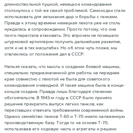
длинноствольной пушкой, немецкое командование
столкнулось с той же самой проблемой. Самоходки стали
использовать для затыкания дыр и борьбы с танками.
Правда к этому времени немецкая пехота уже не столь
нуждалась в сопровождении. Просто потому, что она
почти перестала атаковать. Это впрочем не помешало
штурмовой артиллерии получить дальнейшее развитие,
хотя и не в тех масштабах. Но об этом чуть позже, мы
отвлеклись от положения дел в СССР.
Нельзя сказать, что мысль о создании боевой машины,
специально предназначенной для работы на переднем
крае совместно с пехотой не была для советского
командования очевидной. И такая машина была в конце-
концов создана. Правда лишь благодаря стечению
обстоятельств. В 1943-м году в СССР было принято
решение прекратить выпуск легких танков, как
переставших отвечать требованиям современной войны.
Однако семейство танков Т-60 и Т-70 имело налаженную
производственную базу. Тогда то на основе Т-70,
использовав его ходовую часть и агрегаты и решено