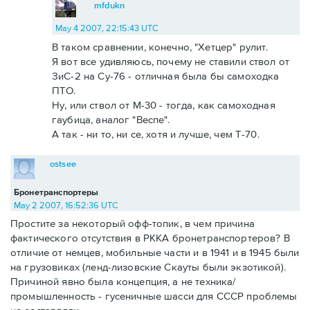
mfdukn
May 4 2007, 22:15:43 UTC
В таком сравнении, конечно, "Хетцер" рулит.
Я вот все удивляюсь, почему не ставили ствол от
ЗиС-2 на Су-76 - отличная была бы самоходка
ПТО.
Ну, или ствол от М-30 - тогда, как самоходная
гаубица, аналог "Веспе".
А так - ни то, ни се, хотя и лучше, чем Т-70.
ostsee
Бронетранспортеры
May 2 2007, 16:52:36 UTC
Простите за некоторый офф-топик, в чем причина
фактического отсутствия в РККА бронетранспортеров? В
отличие от немцев, мобильные части и в 1941 и в 1945 были
на грузовиках (ленд-лизовские Скауты были экзотикой).
Причиной явно была концепция, а не техника/
промышленность - гусеничные шасси для СССР проблемы