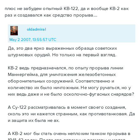
плюс не забудем опытный КВ-122, да и вообще КВ-2 как
раз и создавался как средство прорыва....
oldadmiral
May 2 2007, 13:55:57 UTC
Да, это два ярко выраженных образца советских
штурмовых орудий. Но только на первый взгляд.
КВ-2 ведь предназначался, по опыту прорыва линии
Маннергейма, для уничтожения железобетонных
оборонительных сооружений. Соответственно и
количество их было ничтожным. Не могу ручаться, но у
них ведь даже и не было осколочно-фугасных снарядов?
А Су-122 рассматривалась в момент своего создания,
сколь это ни кажется странным, как противотанковая. Да
и защита их была не ах.
А КВ-2 мог бы стать очень неплохим танком прорыва в
1941-42 годах. После его огромные размеры и малая