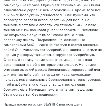
самоходки на их базе. Однако эти тяжелые машины были
относительно дороги и немногочисленны. Кроме того все
они были вооружены длинноствольными пушками, что
порождало соблазн использовать их для борьбы с
танками. Достаточно сказать, что тяжелые САУ на базе
танков КВ и ИС называли у нас "Зверобоями". Немецкие
же штурмовые орудия имели своей целью лишь
поддержку пехоты. Подразделения, оснащенные
самоходками StuG III даже не входили в состав танковых
войск! Они считались артиллерией, и их экипажи носили не
черную униформу танкистов, а серую артиллерийскую.
Отражала тактику применения этих машин и штатная
организация частей, в которые они входили. Например
учитывая высокий расход боеприпасов, характерный для
длительных действий на переднем крае, самоходкам
придавались специальные бронированные транспортеры,
чтобы избежать их отхода в тыл для пополнения
боекомплекта. Немецкая пехота ни на миг не должна
была оставаться без поддержки.
Правда после того, как StuG III была оснащена