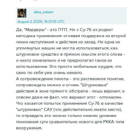
alex_conan
August 2 2009, 19:01:10 UTC
Да, "Мардеры" - это ПТП. Но с Су-76 их роднит
методика применения: огневая поддержка из второй
линии наступления и действия из засад. Ни одна из
упомянутых машин не могла использоваться, как
штурмовое средство в прямом смысле этого слова -
и никто изначально и не предполагал такое их
использование. Это просто мобильные орудия, что
само по себе уже очень немало.
А сопровождение пехоты - это растяжимое понятие,
сопровождать можно и огнем. "Штурмовые"
действия в зоне прямого обстрела - лишь вариант, и
совсем даже не факт, что вариант этот - оптимален.
Что касается попыток применения Су-76 в качестве
"штурмовых" САУ (что действительно имело место),
то оправдать это можно только низким уровнем
понимания сути сравнительно нового для РККА типа
вооружения.