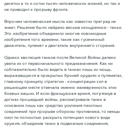
десятки а то и сотни тысяч человеческих жизней, но так и
не приводил к прорыву фронта.
Впрочем человеческая мысль как известно преград не
знает. Решение было найдено весьма изощренное - танки.
Это изобретение объединило многие новомодные
изобретения того времени, такие как гусеничный
движитель, пулемет и двигатель внутреннего сгорания.
Однако эволюция танков после Великой Войны далеко
увела их от первоначального предназначения. Как ни
соблазнительно было видеть в танках лишь их мощь,
выражавшуюся в прикрытых броней орудиях и пулеметах,
главному принципу стратегии - концентрации сил в
решающем месте отвечала именно маневренность этих
боевых машин. И если французская армия, погрязнув в
догмах прошедшей войны, рассматривала танки в
основном лишь как средство усиления пехотных
соединений при прорыве обороны противника, то немцы
смогли полностью раскрыть потенциал нового вида
оружия, объединив танки в подвижные соединения,