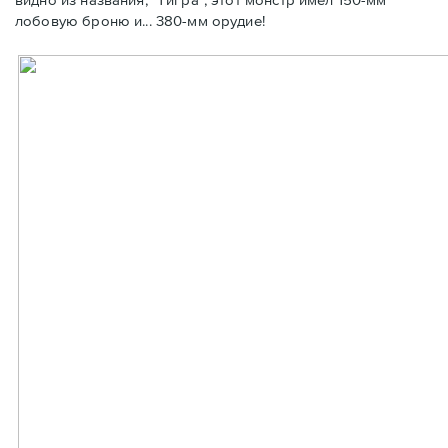
лобовую броню и... 380-мм орудие!