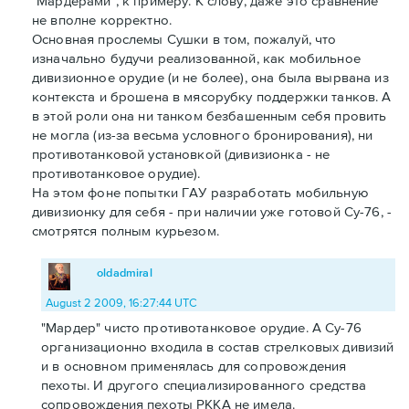
"Мардерами", к примеру. К слову, даже это сравнение
не вполне корректно.
Основная прослемы Сушки в том, пожалуй, что
изначально будучи реализованной, как мобильное
дивизионное орудие (и не более), она была вырвана из
контекста и брошена в мясорубку поддержки танков. А
в этой роли она ни танком безбашенным себя провить
не могла (из-за весьма условного бронирования), ни
противотанковой установкой (дивизионка - не
противотанковое орудие).
На этом фоне попытки ГАУ разработать мобильную
дивизионку для себя - при наличии уже готовой Су-76, -
смотрятся полным курьезом.
oldadmiral
August 2 2009, 16:27:44 UTC
"Мардер" чисто противотанковое орудие. А Су-76
организационно входила в состав стрелковых дивизий
и в основном применялась для сопровождения
пехоты. И другого специализированного средства
сопровождения пехоты РККА не имела.