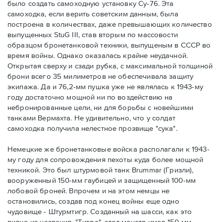
было создать самоходную установку Су-76. Эта
самоходка, если верить советским данным, была
построена в количествах, даже превышающих количество
выпущенных StuG III, став вторым по массовости
образцом бронетанковой техники, выпущеным в СССР во
время войны. Однако оказалась крайне неудачной.
Открытая сверху и сзади рубка, с максимальной толщиной
брони всего 35 милиметров не обеспечивала защиту
экипажа. Да и 76,2-мм пушка уже не являлась к 1943-му
году достаточно мощной ни по воздействию на
небронированные цели, ни для борьбы с новейшими
танками Вермахта. Не удивительно, что у солдат
самоходка получила нелестное прозвище "сука".
Немецкие же бронетанковые войска располагали к 1943-
му году для сопровождения пехоты куда более мощной
техникой. Это был штурмовой танк Brummar (Гризли),
вооруженный 150-мм гаубицей и защищенный 100-мм
лобовой броней. Впрочем и на этом немцы не
остановились, создав под конец войны еще одно
чудовище - Штурмтигр. Созданный на шасси, как это
видно из названия, "Тигра", этот монстр имел 150-мм