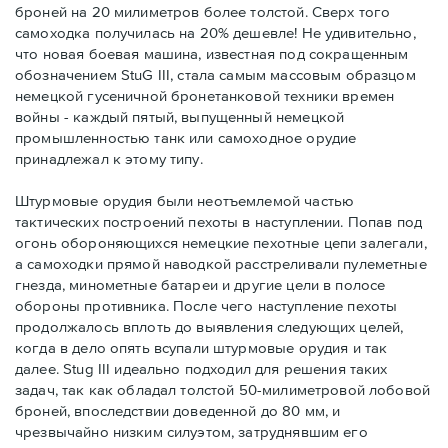
броней на 20 милиметров более толстой. Сверх того
самоходка получилась на 20% дешевле! Не удивительно,
что новая боевая машина, известная под сокращенным
обозначением StuG III, стала самым массовым образцом
немецкой гусеничной бронетанковой техники времен
войны - каждый пятый, выпущенный немецкой
промышленностью танк или самоходное орудие
принадлежал к этому типу.
Штурмовые орудия были неотъемлемой частью
тактических построений пехоты в наступлении. Попав под
огонь обороняющихся немецкие пехотные цепи залегали,
а самоходки прямой наводкой расстреливали пулеметные
гнезда, минометные батареи и другие цели в полосе
обороны противника. После чего наступление пехоты
продолжалось вплоть до выявления следующих целей,
когда в дело опять всупали штурмовые орудия и так
далее. Stug III идеально подходил для решения таких
задач, так как обладал толстой 50-милиметровой лобовой
броней, впоследствии доведенной до 80 мм, и
чрезвычайно низким силуэтом, затруднявшим его