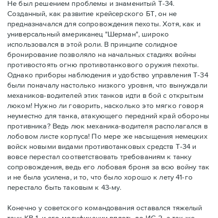
Не был решением проблемы и знаменитый Т-34.
Созданный, как развитие крейсерского БТ, он не
предназначался для сопровождения пехоты. Хотя, как и
универсальный американец "Шерман", широко
использовался в этой роли. В принципе солидное
бронирование позволяло на начальных стадиях войны
противостоять огню противотанкового оружия пехоты.
Однако приборы наблюдения и удобство управления Т-34
были поначалу настолько низкого уровня, что вынуждали
механиков-водителей этих танков идти в бой с открытым
люком! Нужно ли говорить, насколько это мягко говоря
неуместно для танка, атакующего передний край обороны
противника? Ведь люк механика-водителя располагался в
лобовом листе корпуса! По мере же насыщения немецких
войск новыми видами противотанковых средств Т-34 и
вовсе перестал соответствовать требованиям к танку
сопровождения, ведь его лобовая броня за всю войну так
и не была усилена, и то, что было хорошо к лету 41-го
перестало быть таковым к 43-му.
Конечно у советского командования оставался тяжелый
танк КВ-1, и его модификации вплоть до ИС-2, а так же