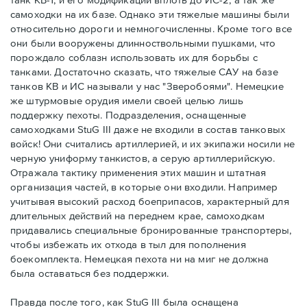
самоходки на их базе. Однако эти тяжелые машины были
относительно дороги и немногочисленны. Кроме того все
они были вооружены длинноствольными пушками, что
порождало соблазн использовать их для борьбы с
танками. Достаточно сказать, что тяжелые САУ на базе
танков КВ и ИС называли у нас "Зверобоями". Немецкие
же штурмовые орудия имели своей целью лишь
поддержку пехоты. Подразделения, оснащенные
самоходками StuG III даже не входили в состав танковых
войск! Они считались артиллерией, и их экипажи носили не
черную униформу танкистов, а серую артиллерийскую.
Отражала тактику применения этих машин и штатная
организация частей, в которые они входили. Например
учитывая высокий расход боеприпасов, характерный для
длительных действий на переднем крае, самоходкам
придавались специальные бронированные транспортеры,
чтобы избежать их отхода в тыл для пополнения
боекомплекта. Немецкая пехота ни на миг не должна
была оставаться без поддержки.
Правда после того, как StuG III была оснащена