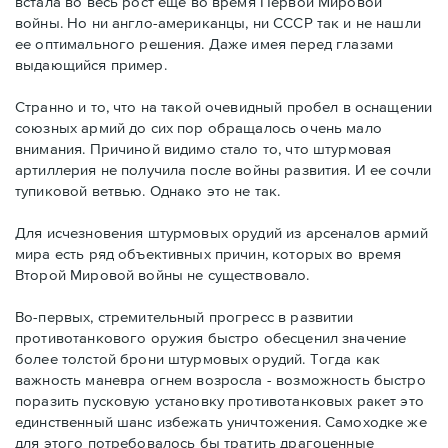
встала во весь рост еще во время Первой Мировой
войны. Но ни англо-американцы, ни СССР так и не нашли
ее оптимального решения. Даже имея перед глазами
выдающийся пример.
Странно и то, что на такой очевидный пробел в оснащении
союзных армий до сих пор обращалось очень мало
внимания. Причиной видимо стало то, что штурмовая
артиллерия не получила после войны развития. И ее сочли
тупиковой ветвью. Однако это не так.
Для исчезновения штурмовых орудий из арсеналов армий
мира есть ряд объективных причин, которых во время
Второй Мировой войны не существовало.
Во-первых, стремительный прогресс в развитии
противотанкового оружия быстро обесценил значение
более толстой брони штурмовых орудий. Тогда как
важность маневра огнем возросла - возможность быстро
поразить пусковую установку противотанковых ракет это
единственный шанс избежать уничтожения. Самоходке же
для этого потребовалось бы тратить драгоценные