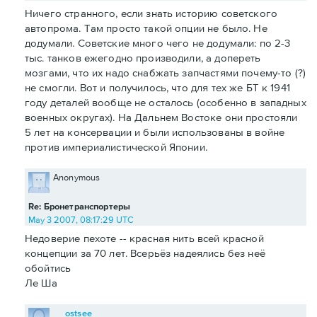
Ничего странного, если знать историю советского
автопрома. Там просто такой опции не было. Не
додумали. Советские много чего не додумали: по 2-3
тыс. танков ежегодно производили, а допереть
мозгами, что их надо снабжать запчастями почему-то (?)
не смогли. Вот и получилось, что для тех же БТ к 1941
году деталей вообще не осталось (особенно в западных
военных округах). На Дальнем Востоке они простояли
5 лет на консервации и были использованы в войне
против империалистической Японии.
Anonymous
Re: Бронетранспортеры
May 3 2007, 08:17:29 UTC
Недоверие пехоте -- красная нить всей красной
концепции за 70 лет. Всерьёз надеялись без неё
обойтись
Ле Ша
ostsee