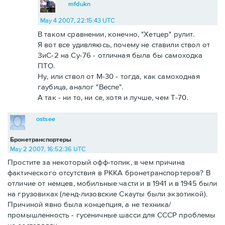
mfdukn
May 4 2007, 22:15:43 UTC
В таком сравнении, конечно, "Хетцер" рулит.
Я вот все удивляюсь, почему не ставили ствол от
ЗиС-2 на Су-76 - отличная была бы самоходка
ПТО.
Ну, или ствол от М-30 - тогда, как самоходная
гаубица, аналог "Веспе".
А так - ни то, ни се, хотя и лучше, чем Т-70.
ostsee
Бронетранспортеры
May 2 2007, 16:52:36 UTC
Простите за некоторый офф-топик, в чем причина
фактического отсутствия в РККА бронетранспортеров? В
отличие от немцев, мобильные части и в 1941 и в 1945 были
на грузовиках (ленд-лизовские Скауты были экзотикой).
Причиной явно была концепция, а не техника/
промышленность - гусеничные шасси для СССР проблемы