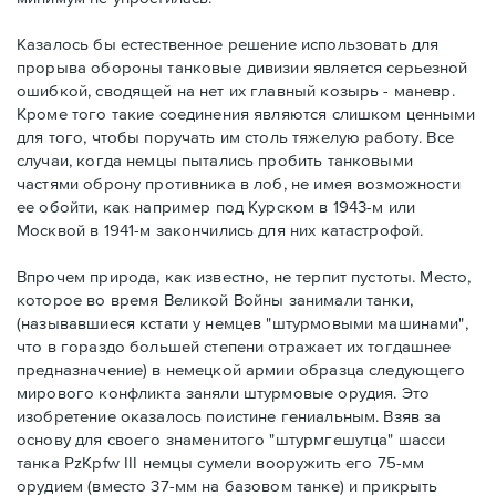
Казалось бы естественное решение использовать для
прорыва обороны танковые дивизии является серьезной
ошибкой, сводящей на нет их главный козырь - маневр.
Кроме того такие соединения являются слишком ценными
для того, чтобы поручать им столь тяжелую работу. Все
случаи, когда немцы пытались пробить танковыми
частями оброну противника в лоб, не имея возможности
ее обойти, как например под Курском в 1943-м или
Москвой в 1941-м закончились для них катастрофой.
Впрочем природа, как известно, не терпит пустоты. Место,
которое во время Великой Войны занимали танки,
(называвшиеся кстати у немцев "штурмовыми машинами",
что в гораздо большей степени отражает их тогдашнее
предназначение) в немецкой армии образца следующего
мирового конфликта заняли штурмовые орудия. Это
изобретение оказалось поистине гениальным. Взяв за
основу для своего знаменитого "штурмгешутца" шасси
танка PzKpfw III немцы сумели вооружить его 75-мм
орудием (вместо 37-мм на базовом танке) и прикрыть