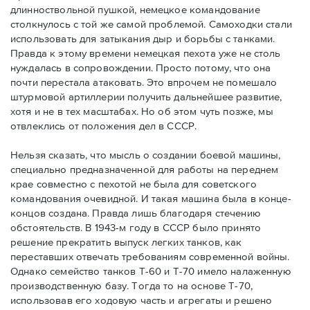
длинноствольной пушкой, немецкое командование
столкнулось с той же самой проблемой. Самоходки стали
использовать для затыкания дыр и борьбы с танками.
Правда к этому времени немецкая пехота уже не столь
нуждалась в сопровождении. Просто потому, что она
почти перестала атаковать. Это впрочем не помешало
штурмовой артиллерии получить дальнейшее развитие,
хотя и не в тех масштабах. Но об этом чуть позже, мы
отвлеклись от положения дел в СССР.
Нельзя сказать, что мысль о создании боевой машины,
специально предназначенной для работы на переднем
крае совместно с пехотой не была для советского
командования очевидной. И такая машина была в конце-
концов создана. Правда лишь благодаря стечению
обстоятельств. В 1943-м году в СССР было принято
решение прекратить выпуск легких танков, как
переставших отвечать требованиям современной войны.
Однако семейство танков Т-60 и Т-70 имело налаженную
производственную базу. Тогда то на основе Т-70,
использовав его ходовую часть и агрегаты и решено