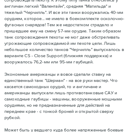
англичан легкий "Валентайн", средняя "Матильда" и
тяжелый "Черчилль". И все эти танки вооружались 40-мм
орудием, которое... не имело в боекомплекте осколочно-
фугасных снарядов! Тем же недостатком страдало и
пришедшее ему на смену 57-мм орудие. Таким образом
танк сопровождения пехоты не мог даже обстреливать
угрожающие сопровождаимой им пехоте цели. Лишь
небольшое количество танков "Черчилль" выпускалось в
варианте CS - Close Support (ближняя поддержка) и
вооружалось 76,2-мм или 95-мм гаубицей.
Экономные американцы и вовсе сделали ставку на
единственный танк "Шерман" - на все руки мастер. Что
касается самоходных орудий, то и англичане и
американцы выпускали лишь противотанковые САУ и
самоходные гаубицы - машины, вооруженные мощными
орудиями, но не предназначенные для действий на
переднем крае - с тонкой броней и открытой сверху
рубкой.
Может быть у ведшего куда более напряженные боевые