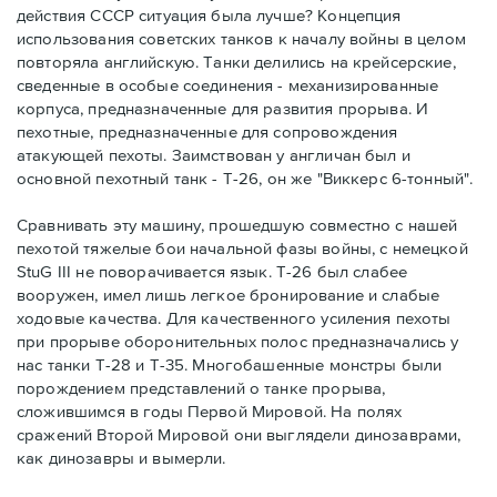
действия СССР ситуация была лучше? Концепция
использования советских танков к началу войны в целом
повторяла английскую. Танки делились на крейсерские,
сведенные в особые соединения - механизированные
корпуса, предназначенные для развития прорыва. И
пехотные, предназначенные для сопровождения
атакующей пехоты. Заимствован у англичан был и
основной пехотный танк - Т-26, он же "Виккерс 6-тонный".
Сравнивать эту машину, прошедшую совместно с нашей
пехотой тяжелые бои начальной фазы войны, с немецкой
StuG III не поворачивается язык. Т-26 был слабее
вооружен, имел лишь легкое бронирование и слабые
ходовые качества. Для качественного усиления пехоты
при прорыве оборонительных полос предназначались у
нас танки Т-28 и Т-35. Многобашенные монстры были
порождением представлений о танке прорыва,
сложившимся в годы Первой Мировой. На полях
сражений Второй Мировой они выглядели динозаврами,
как динозавры и вымерли.