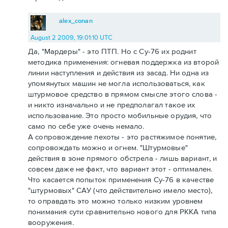
alex_conan
August 2 2009, 19:01:10 UTC
Да, "Мардеры" - это ПТП. Но с Су-76 их роднит
методика применения: огневая поддержка из второй
линии наступления и действия из засад. Ни одна из
упомянутых машин не могла использоваться, как
штурмовое средство в прямом смысле этого слова -
и никто изначально и не предполагал такое их
использование. Это просто мобильные орудия, что
само по себе уже очень немало.
А сопровождение пехоты - это растяжимое понятие,
сопровождать можно и огнем. "Штурмовые"
действия в зоне прямого обстрела - лишь вариант, и
совсем даже не факт, что вариант этот - оптимален.
Что касается попыток применения Су-76 в качестве
"штурмовых" САУ (что действительно имело место),
то оправдать это можно только низким уровнем
понимания сути сравнительно нового для РККА типа
вооружения.