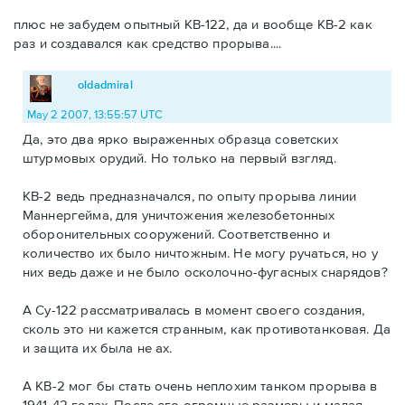
плюс не забудем опытный КВ-122, да и вообще КВ-2 как
раз и создавался как средство прорыва....
oldadmiral
May 2 2007, 13:55:57 UTC
Да, это два ярко выраженных образца советских
штурмовых орудий. Но только на первый взгляд.
КВ-2 ведь предназначался, по опыту прорыва линии
Маннергейма, для уничтожения железобетонных
оборонительных сооружений. Соответственно и
количество их было ничтожным. Не могу ручаться, но у
них ведь даже и не было осколочно-фугасных снарядов?
А Су-122 рассматривалась в момент своего создания,
сколь это ни кажется странным, как противотанковая. Да
и защита их была не ах.
А КВ-2 мог бы стать очень неплохим танком прорыва в
1941-42 годах. После его огромные размеры и малая