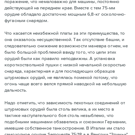
поражение, что немаловажно для машины, постоянно
действующей на переднем крае. Вместе с тем 75-мм
орудие обладало достаточно мощным 6,8-кг осколочно-
фугасным снарядом.
Что касается неизбежной платы за эти преимущества, то
она оказалось несущественной. Так отсутствие башни, и
следовательно снижение возможности маневра огнем, не
было большой проблемой ввиду того, что цели этих
орудий были как правило неподвижны. А установка
короткоствольной пушки с низкой начальной скоростью
снаряда, характерная и для последующих образцов
штурмовых орудий, не являлась помехой потому, что
огонь чаще всего велся прямой наводкой на небольшую
дальность.
Надо отметить, что зависимость пехотных соединений от
штурмовых орудий была столь велика, а их место в
тактике наступательного боя столь незыблемо, что
подобными машинами обзавелись и союзники Германии,
имевшие собственное танкостроение. В Италии им стало
самоходное орудие Semovente 75/18 а в Венгрии "Зриньи".