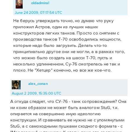
oldadmiral
June 24 2009, 07:17:54 UTC
Не берусь утверждать точно, но думаю что руку
приложил Астров, один из лучших наших
конструкторов легких танков. Просто со снятием с
производства танков Т-70 освободились мощности,
которые надо было загрузить. Делать что-то
принципиально другое они не могли, а в рамках того,
что можно было создать на шасси Т-70, пусть и
несколько удлинненном, Су-76 смотрелась не так и
плохо. Не "Хетцер" конечно, но все же кое-что.
alex_conan
August 2 2009, 15:35:00 UTC
А откуда следует, что СУ-76 - танк сопровождения? Она
ни коим образом не может быть аналогом StuG, т.к.
опирается на совершенно иную идеологию
конструкции. И сравнивать ее нужно не с упомянутыми
StuG, а с самоходными пушками сходного формата - с