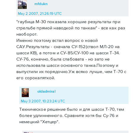
mfdukn
May 2 2007, 21:26:19 UTC
"гаубица М-30 показала хорошие результаты при
стрельбе прямой наводкой по танкам" - все как раз
наоборот.
Именно поэтому встал вопрос о новой
САУ.Результаты - сначала СУ-152(ствол МЛ-20 на
шасси КВ), а потом и СУ-85/СУ-100 на шасси Т-34.
СУ-76, конечно, была слабовата - но зато не
использовала шасси основного танка.Поэтому и
выпустили их порядочно.Уж всяко лучше, чем Т-70 с
его сорокапяткой.
oldadmiral
May 3 2007, 10:23:24 UTC
Техническое решение было и для шасси Т-70, тем
более удлинненного. Сравните хотя бы Су-76 и
немецкий "Хетцер".