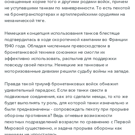
оснащенные корме того и другими родами войск, причем
не уступавшими танкам по маневренности. То есть пехотой
на бронетранспортерах и артиллерийскими орудиями на
механической тяге.
Немецкая концепция использования танков блестяще
подтвердилась в ходе скоротечной кампании во Франции
1940 года. Обладая численным превосходством в
бронетанковой технике союзники не смогли их
эффективно использовать, распылив для поддержки
повсюду своей пехоты. Немецкие же танковые и
моторизованные дивизии решили судьбу войны на западе.
Правда такой триумф бронетанковых войск обнажил
удивительный парадокс. Если все танки свести в
подвижные соединения, как это сделали немцы, то кто же
будет выполнять ту роль, для которой танки изначально и
были предназначены - сопровождать пехоту при прорыве
обороны противника? Ведь огневые возможности
пехотных подразделений возрасли по сравнению с Первой
Мировой существенно, и задача прорыва обороны как
минимум не упростилась.