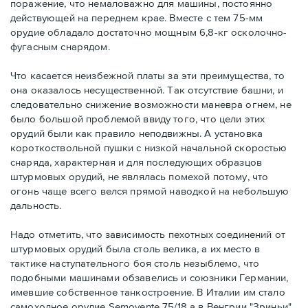
поражение, что немаловажно для машины, постоянно
действующей на переднем крае. Вместе с тем 75-мм
орудие обладало достаточно мощным 6,8-кг осколочно-
фугасным снарядом.
Что касается неизбежной платы за эти преимущества, то
она оказалось несущественной. Так отсутствие башни, и
следовательно снижение возможности маневра огнем, не
было большой проблемой ввиду того, что цели этих
орудий были как правило неподвижны. А установка
короткоствольной пушки с низкой начальной скоростью
снаряда, характерная и для последующих образцов
штурмовых орудий, не являлась помехой потому, что
огонь чаще всего велся прямой наводкой на небольшую
дальность.
Надо отметить, что зависимость пехотных соединений от
штурмовых орудий была столь велика, а их место в
тактике наступательного боя столь незыблемо, что
подобными машинами обзавелись и союзники Германии,
имевшие собственное танкостроение. В Италии им стало
самоходное орудие Semovente 75/18 а в Венгрии "Зриньи".