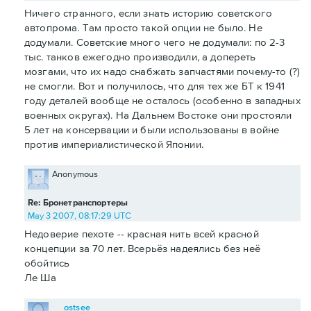
Ничего странного, если знать историю советского
автопрома. Там просто такой опции не было. Не
додумали. Советские много чего не додумали: по 2-3
тыс. танков ежегодно производили, а допереть
мозгами, что их надо снабжать запчастями почему-то (?)
не смогли. Вот и получилось, что для тех же БТ к 1941
году деталей вообще не осталось (особенно в западных
военных округах). На Дальнем Востоке они простояли
5 лет на консервации и были использованы в войне
против империалистической Японии.
Anonymous
Re: Бронетранспортеры
May 3 2007, 08:17:29 UTC
Недоверие пехоте -- красная нить всей красной
концепции за 70 лет. Всерьёз надеялись без неё
обойтись
Ле Ша
ostsee