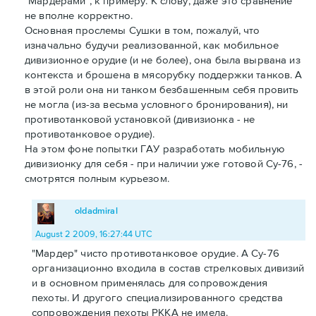
"Мардерами", к примеру. К слову, даже это сравнение
не вполне корректно.
Основная прослемы Сушки в том, пожалуй, что
изначально будучи реализованной, как мобильное
дивизионное орудие (и не более), она была вырвана из
контекста и брошена в мясорубку поддержки танков. А
в этой роли она ни танком безбашенным себя провить
не могла (из-за весьма условного бронирования), ни
противотанковой установкой (дивизионка - не
противотанковое орудие).
На этом фоне попытки ГАУ разработать мобильную
дивизионку для себя - при наличии уже готовой Су-76, -
смотрятся полным курьезом.
oldadmiral
August 2 2009, 16:27:44 UTC
"Мардер" чисто противотанковое орудие. А Су-76
организационно входила в состав стрелковых дивизий
и в основном применялась для сопровождения
пехоты. И другого специализированного средства
сопровождения пехоты РККА не имела.