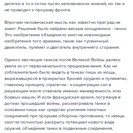
десятки а то и сотни тысяч человеческих жизней, но так и
не приводил к прорыву фронта.
Впрочем человеческая мысль как известно преград не
знает. Решение было найдено весьма изощренное - танки.
Это изобретение объединило многие новомодные
изобретения того времени, такие как гусеничный
движитель, пулемет и двигатель внутреннего сгорания.
Однако эволюция танков после Великой Войны далеко
увела их от первоначального предназначения. Как ни
соблазнительно было видеть в танках лишь их мощь,
выражавшуюся в прикрытых броней орудиях и пулеметах,
главному принципу стратегии - концентрации сил в
решающем месте отвечала именно маневренность этих
боевых машин. И если французская армия, погрязнув в
догмах прошедшей войны, рассматривала танки в
основном лишь как средство усиления пехотных
соединений при прорыве обороны противника, то немцы
смогли полностью раскрыть потенциал нового вида
оружия, объединив танки в подвижные соединения,