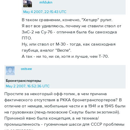
mfdukn
May 4 2007, 22:15:43 UTC
В таком сравнении, конечно, "Хетцер" рулит.
Я вот все удивляюсь, почему не ставили ствол от
ЗиС-2 на Су-76 - отличная была бы самоходка
ПТО.
Ну, или ствол от М-30 - тогда, как самоходная
гаубица, аналог "Веспе".
А так - ни то, ни се, хотя и лучше, чем Т-70.
ostsee
Бронетранспортеры
May 2 2007, 16:52:36 UTC
Простите за некоторый офф-топик, в чем причина
фактического отсутствия в РККА бронетранспортеров? В
отличие от немцев, мобильные части и в 1941 и в 1945 были
на грузовиках (ленд-лизовские Скауты были экзотикой).
Причиной явно была концепция, а не техника/
промышленность - гусеничные шасси для СССР проблемы