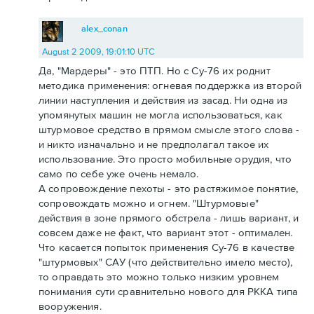
alex_conan
August 2 2009, 19:01:10 UTC
Да, "Мардеры" - это ПТП. Но с Су-76 их роднит
методика применения: огневая поддержка из второй
линии наступления и действия из засад. Ни одна из
упомянутых машин не могла использоваться, как
штурмовое средство в прямом смысле этого слова -
и никто изначально и не предполагал такое их
использование. Это просто мобильные орудия, что
само по себе уже очень немало.
А сопровождение пехоты - это растяжимое понятие,
сопровождать можно и огнем. "Штурмовые"
действия в зоне прямого обстрела - лишь вариант, и
совсем даже не факт, что вариант этот - оптимален.
Что касается попыток применения Су-76 в качестве
"штурмовых" САУ (что действительно имело место),
то оправдать это можно только низким уровнем
понимания сути сравнительно нового для РККА типа
вооружения.