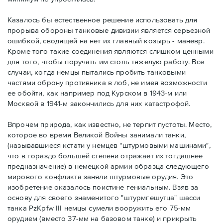
Казалось бы естественное решение использовать для
прорыва обороны танковые дивизии является серьезной
ошибкой, сводящей на нет их главный козырь - маневр.
Кроме того такие соединения являются слишком ценными
для того, чтобы поручать им столь тяжелую работу. Все
случаи, когда немцы пытались пробить танковыми
частями оброну противника в лоб, не имея возможности
ее обойти, как например под Курском в 1943-м или
Москвой в 1941-м закончились для них катастрофой.
Впрочем природа, как известно, не терпит пустоты. Место,
которое во время Великой Войны занимали танки,
(называвшиеся кстати у немцев "штурмовыми машинами",
что в гораздо большей степени отражает их тогдашнее
предназначение) в немецкой армии образца следующего
мирового конфликта заняли штурмовые орудия. Это
изобретение оказалось поистине гениальным. Взяв за
основу для своего знаменитого "штурмгешутца" шасси
танка PzKpfw III немцы сумели вооружить его 75-мм
орудием (вместо 37-мм на базовом танке) и прикрыть