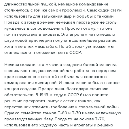
длинноствольной пушкой, немецкое командование
столкнулось с той же самой проблемой. Самоходки стали
использовать для затыкания дыр и борьбы с танками.
Правда к этому времени немецкая пехота уже не столь
нуждалась в сопровождении. Просто потому, что она
почти перестала атаковать. Это впрочем не помешало
штурмовой артиллерии получить дальнейшее развитие,
хотя и не в тех масштабах. Но об этом чуть позже, мы
отвлеклись от положения дел в СССР.
Нельзя сказать, что мысль о создании боевой машины,
специально предназначенной для работы на переднем
крае совместно с пехотой не была для советского
командования очевидной. И такая машина была в конце-
концов создана. Правда лишь благодаря стечению
обстоятельств. В 1943-м году в СССР было принято
решение прекратить выпуск легких танков, как
переставших отвечать требованиям современной войны.
Однако семейство танков Т-60 и Т-70 имело налаженную
производственную базу. Тогда то на основе Т-70,
использовав его ходовую часть и агрегаты и решено