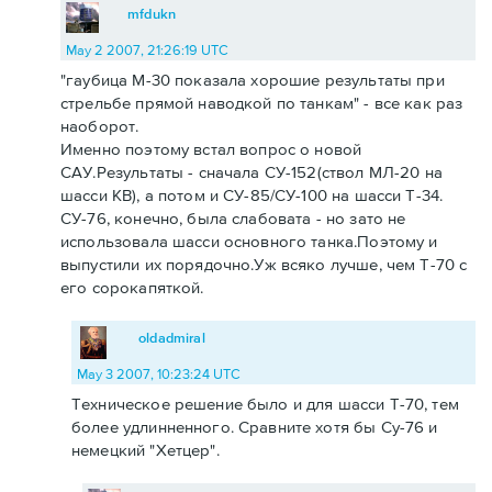
mfdukn
May 2 2007, 21:26:19 UTC
"гаубица М-30 показала хорошие результаты при
стрельбе прямой наводкой по танкам" - все как раз
наоборот.
Именно поэтому встал вопрос о новой
САУ.Результаты - сначала СУ-152(ствол МЛ-20 на
шасси КВ), а потом и СУ-85/СУ-100 на шасси Т-34.
СУ-76, конечно, была слабовата - но зато не
использовала шасси основного танка.Поэтому и
выпустили их порядочно.Уж всяко лучше, чем Т-70 с
его сорокапяткой.
oldadmiral
May 3 2007, 10:23:24 UTC
Техническое решение было и для шасси Т-70, тем
более удлинненного. Сравните хотя бы Су-76 и
немецкий "Хетцер".