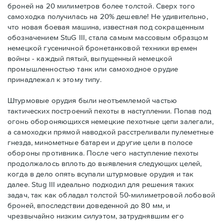
броней на 20 милиметров более толстой. Сверх того
самоходка получилась на 20% дешевле! Не удивительно,
что новая боевая машина, известная под сокращенным
обозначением StuG III, стала самым массовым образцом
немецкой гусеничной бронетанковой техники времен
войны - каждый пятый, выпущенный немецкой
промышленностью танк или самоходное орудие
принадлежал к этому типу.
Штурмовые орудия были неотъемлемой частью
тактических построений пехоты в наступлении. Попав под
огонь обороняющихся немецкие пехотные цепи залегали,
а самоходки прямой наводкой расстреливали пулеметные
гнезда, минометные батареи и другие цели в полосе
обороны противника. После чего наступление пехоты
продолжалось вплоть до выявления следующих целей,
когда в дело опять всупали штурмовые орудия и так
далее. Stug III идеально подходил для решения таких
задач, так как обладал толстой 50-милиметровой лобовой
броней, впоследствии доведенной до 80 мм, и
чрезвычайно низким силуэтом, затруднявшим его