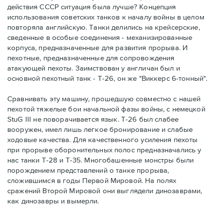
действия СССР ситуация была лучше? Концепция
использования советских танков к началу войны в целом
повторяла английскую. Танки делились на крейсерские,
сведенные в особые соединения - механизированные
корпуса, предназначенные для развития прорыва. И
пехотные, предназначенные для сопровождения
атакующей пехоты. Заимствован у англичан был и
основной пехотный танк - Т-26, он же "Виккерс 6-тонный".
Сравнивать эту машину, прошедшую совместно с нашей
пехотой тяжелые бои начальной фазы войны, с немецкой
StuG III не поворачивается язык. Т-26 был слабее
вооружен, имел лишь легкое бронирование и слабые
ходовые качества. Для качественного усиления пехоты
при прорыве оборонительных полос предназначались у
нас танки Т-28 и Т-35. Многобашенные монстры были
порождением представлений о танке прорыва,
сложившимся в годы Первой Мировой. На полях
сражений Второй Мировой они выглядели динозаврами,
как динозавры и вымерли.