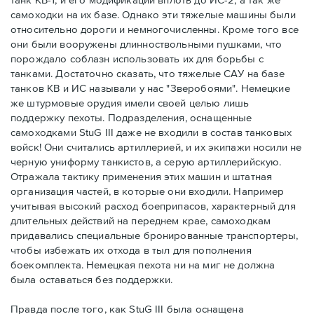
самоходки на их базе. Однако эти тяжелые машины были
относительно дороги и немногочисленны. Кроме того все
они были вооружены длинноствольными пушками, что
порождало соблазн использовать их для борьбы с
танками. Достаточно сказать, что тяжелые САУ на базе
танков КВ и ИС называли у нас "Зверобоями". Немецкие
же штурмовые орудия имели своей целью лишь
поддержку пехоты. Подразделения, оснащенные
самоходками StuG III даже не входили в состав танковых
войск! Они считались артиллерией, и их экипажи носили не
черную униформу танкистов, а серую артиллерийскую.
Отражала тактику применения этих машин и штатная
организация частей, в которые они входили. Например
учитывая высокий расход боеприпасов, характерный для
длительных действий на переднем крае, самоходкам
придавались специальные бронированные транспортеры,
чтобы избежать их отхода в тыл для пополнения
боекомплекта. Немецкая пехота ни на миг не должна
была оставаться без поддержки.
Правда после того, как StuG III была оснащена