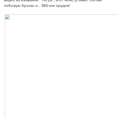
лобовую броню и... 380-мм орудие!