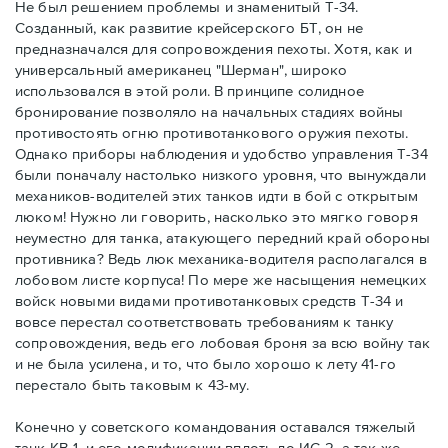
Не был решением проблемы и знаменитый Т-34.
Созданный, как развитие крейсерского БТ, он не
предназначался для сопровождения пехоты. Хотя, как и
универсальный американец "Шерман", широко
использовался в этой роли. В принципе солидное
бронирование позволяло на начальных стадиях войны
противостоять огню противотанкового оружия пехоты.
Однако приборы наблюдения и удобство управления Т-34
были поначалу настолько низкого уровня, что вынуждали
механиков-водителей этих танков идти в бой с открытым
люком! Нужно ли говорить, насколько это мягко говоря
неуместно для танка, атакующего передний край обороны
противника? Ведь люк механика-водителя располагался в
лобовом листе корпуса! По мере же насыщения немецких
войск новыми видами противотанковых средств Т-34 и
вовсе перестал соответствовать требованиям к танку
сопровождения, ведь его лобовая броня за всю войну так
и не была усилена, и то, что было хорошо к лету 41-го
перестало быть таковым к 43-му.
Конечно у советского командования оставался тяжелый
танк КВ-1, и его модификации вплоть до ИС-2, а так же