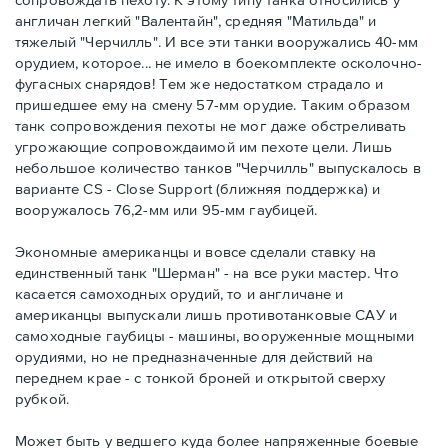
англичан легкий "Валентайн", средняя "Матильда" и
тяжелый "Черчилль". И все эти танки вооружались 40-мм
орудием, которое... не имело в боекомплекте осколочно-
фугасных снарядов! Тем же недостатком страдало и
пришедшее ему на смену 57-мм орудие. Таким образом
танк сопровождения пехоты не мог даже обстреливать
угрожающие сопровождаимой им пехоте цели. Лишь
небольшое количество танков "Черчилль" выпускалось в
варианте CS - Close Support (ближняя поддержка) и
вооружалось 76,2-мм или 95-мм гаубицей.
Экономные американцы и вовсе сделали ставку на
единственный танк "Шерман" - на все руки мастер. Что
касается самоходных орудий, то и англичане и
американцы выпускали лишь противотанковые САУ и
самоходные гаубицы - машины, вооруженные мощными
орудиями, но не предназначенные для действий на
переднем крае - с тонкой броней и открытой сверху
рубкой.
Может быть у ведшего куда более напряженные боевые