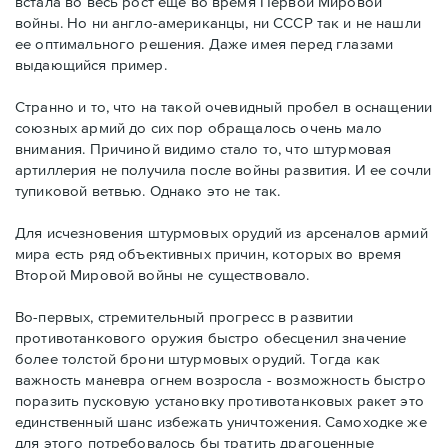
встала во весь рост еще во время Первой Мировой
войны. Но ни англо-американцы, ни СССР так и не нашли
ее оптимального решения. Даже имея перед глазами
выдающийся пример.
Странно и то, что на такой очевидный пробел в оснащении
союзных армий до сих пор обращалось очень мало
внимания. Причиной видимо стало то, что штурмовая
артиллерия не получила после войны развития. И ее сочли
тупиковой ветвью. Однако это не так.
Для исчезновения штурмовых орудий из арсеналов армий
мира есть ряд объективных причин, которых во время
Второй Мировой войны не существовало.
Во-первых, стремительный прогресс в развитии
противотанкового оружия быстро обесценил значение
более толстой брони штурмовых орудий. Тогда как
важность маневра огнем возросла - возможность быстро
поразить пусковую установку противотанковых ракет это
единственный шанс избежать уничтожения. Самоходке же
для этого потребовалось бы тратить драгоценные