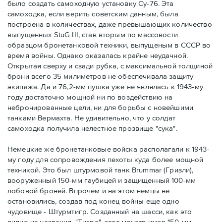
было создать самоходную установку Су-76. Эта
самоходка, если верить советским данным, была
построена в количествах, даже превышающих количество
выпущенных StuG III, став вторым по массовости
образцом бронетанковой техники, выпущеным в СССР во
время войны. Однако оказалась крайне неудачной.
Открытая сверху и сзади рубка, с максимальной толщиной
брони всего 35 милиметров не обеспечивала защиту
экипажа. Да и 76,2-мм пушка уже не являлась к 1943-му
году достаточно мощной ни по воздействию на
небронированные цели, ни для борьбы с новейшими
танками Вермахта. Не удивительно, что у солдат
самоходка получила нелестное прозвище "сука".
Немецкие же бронетанковые войска располагали к 1943-
му году для сопровождения пехоты куда более мощной
техникой. Это был штурмовой танк Brummar (Гризли),
вооруженный 150-мм гаубицей и защищенный 100-мм
лобовой броней. Впрочем и на этом немцы не
остановились, создав под конец войны еще одно
чудовище - Штурмтигр. Созданный на шасси, как это
видно из названия, "Тигра", этот монстр имел 150-мм