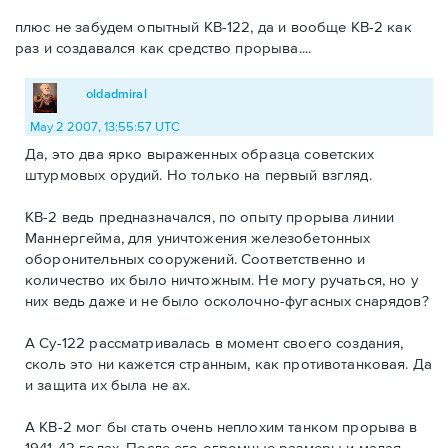
плюс не забудем опытный КВ-122, да и вообще КВ-2 как
раз и создавался как средство прорыва....
oldadmiral
May 2 2007, 13:55:57 UTC
Да, это два ярко выраженных образца советских
штурмовых орудий. Но только на первый взгляд.
КВ-2 ведь предназначался, по опыту прорыва линии
Маннергейма, для уничтожения железобетонных
оборонительных сооружений. Соответственно и
количество их было ничтожным. Не могу ручаться, но у
них ведь даже и не было осколочно-фугасных снарядов?
А Су-122 рассматривалась в момент своего создания,
сколь это ни кажется странным, как противотанковая. Да
и защита их была не ах.
А КВ-2 мог бы стать очень неплохим танком прорыва в
1941-42 годах. После его огромные размеры и малая