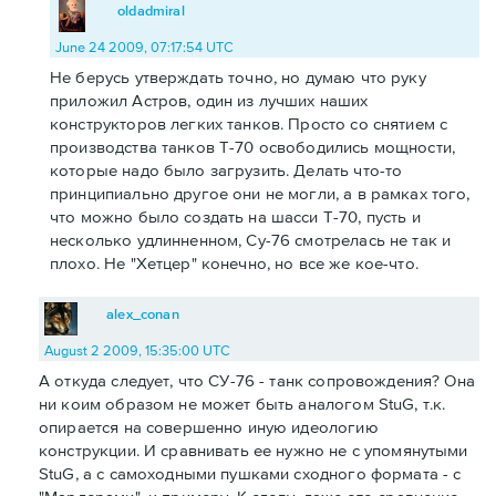
oldadmiral
June 24 2009, 07:17:54 UTC
Не берусь утверждать точно, но думаю что руку
приложил Астров, один из лучших наших
конструкторов легких танков. Просто со снятием с
производства танков Т-70 освободились мощности,
которые надо было загрузить. Делать что-то
принципиально другое они не могли, а в рамках того,
что можно было создать на шасси Т-70, пусть и
несколько удлинненном, Су-76 смотрелась не так и
плохо. Не "Хетцер" конечно, но все же кое-что.
alex_conan
August 2 2009, 15:35:00 UTC
А откуда следует, что СУ-76 - танк сопровождения? Она
ни коим образом не может быть аналогом StuG, т.к.
опирается на совершенно иную идеологию
конструкции. И сравнивать ее нужно не с упомянутыми
StuG, а с самоходными пушками сходного формата - с