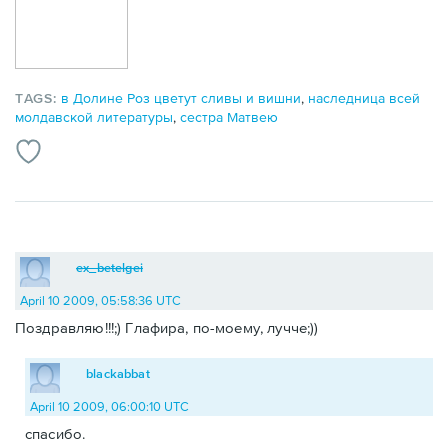
TAGS:
в Долине Роз цветут сливы и вишни
,
наследница всей
молдавской литературы
,
сестра Матвею
ex_betelgei
April 10 2009, 05:58:36 UTC
Поздравляю!!!;) Глафира, по-моему, лучче;))
blackabbat
April 10 2009, 06:00:10 UTC
спасибо.