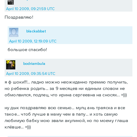
April 10 2009, 09:21:59 UTC
Поздравляю!
blackabbat
April 10 2009, 12:19:09 UTC
большое спасибо!
bodriambula
April 10 2009, 09:35:54 UTC
я ф шоки!!!... ладно можно неожиданно премию получить,
но ребенка родить... за 9 месяцев ни единым словом не
обмолвился, подлец, что ирина сергеевна на сносях... =)))
ну дык поздравляю всю семью... мулц ань траяска и все
такое... чтоб лучше в маму чем в папу... и хоть самую
любимую бабку мою звали акулиной, но по моему глаша
клёвше... =)))