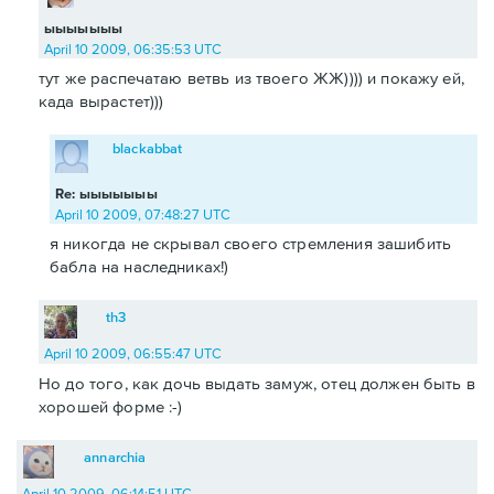
ыыыыыыы
April 10 2009, 06:35:53 UTC
тут же распечатаю ветвь из твоего ЖЖ)))) и покажу ей,
када вырастет)))
blackabbat
Re: ыыыыыыы
April 10 2009, 07:48:27 UTC
я никогда не скрывал своего стремления зашибить
бабла на наследниках!)
th3
April 10 2009, 06:55:47 UTC
Но до того, как дочь выдать замуж, отец должен быть в
хорошей форме :-)
annarchia
April 10 2009, 06:14:51 UTC