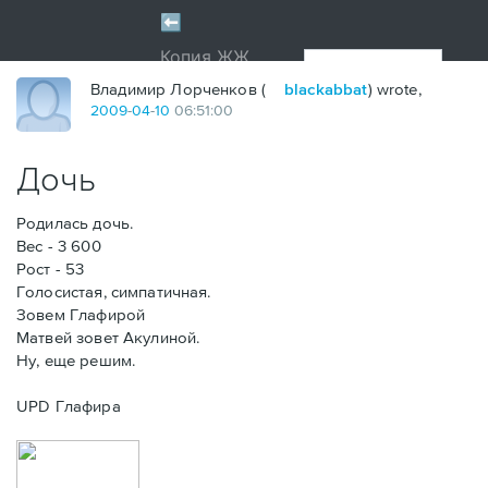
Владимир Лорченков (
blackabbat
) wrote,
2009
-
04
-
10
06:51:00
Дочь
Родилась дочь.
Вес - 3 600
Рост - 53
Голосистая, симпатичная.
Зовем Глафирой
Матвей зовет Акулиной.
Ну, еще решим.
UPD Глафира