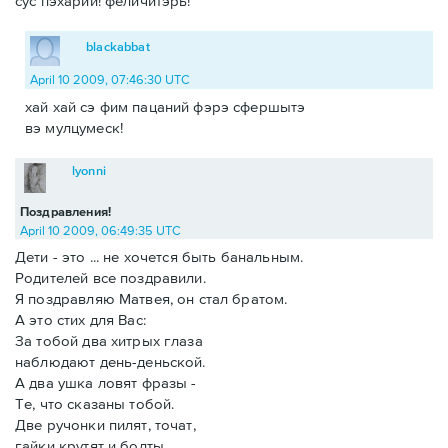
сус пэхарий! феличитэрь!
blackabbat
April 10 2009, 07:46:30 UTC
хай хай сэ фим пацаний фэрэ сфершытэ
вэ мулцумеск!
lyonni
Поздравления!
April 10 2009, 06:49:35 UTC
Дети - это ... не хочется быть банальным.
Родителей все поздравили.
Я поздравляю Матвея, он стал братом.
А это стих для Вас:
За тобой два хитрых глаза
наблюдают день-деньской.
А два ушка ловят фразы -
Те, что сказаны тобой.
Две ручонки пилят, точат,
гайки крутят и болты.