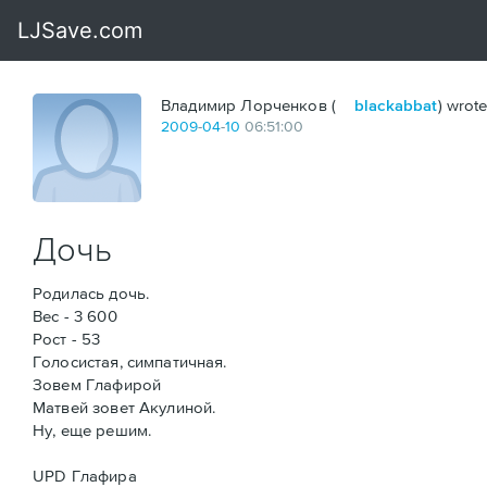
Владимир Лорченков (
blackabbat
) wrote
2009
-
04
-
10
06:51:00
Дочь
Родилась дочь.
Вес - 3 600
Рост - 53
Голосистая, симпатичная.
Зовем Глафирой
Матвей зовет Акулиной.
Ну, еще решим.
UPD Глафира