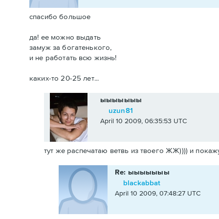
спасибо большое
да! ее можно выдать
замуж за богатенького,
и не работать всю жизнь!
каких-то 20-25 лет...
ыыыыыыы
uzun81
April 10 2009, 06:35:53 UTC
тут же распечатаю ветвь из твоего ЖЖ)))) и покажу
Re: ыыыыыыы
blackabbat
April 10 2009, 07:48:27 UTC