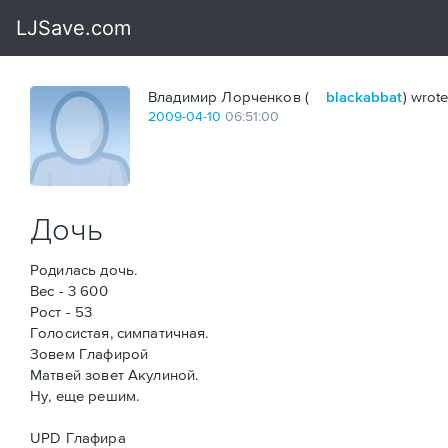
Владимир Лорченков (
blackabbat
) wrote
2009
-
04
-
10
06:51:00
Дочь
Родилась дочь.
Вес - 3 600
Рост - 53
Голосистая, симпатичная.
Зовем Глафирой
Матвей зовет Акулиной.
Ну, еще решим.
UPD Глафира