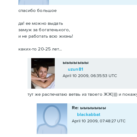
спасибо большое
да! ее можно выдать
замуж за богатенького,
и не работать всю жизнь!
каких-то 20-25 лет...
ыыыыыыы
uzun81
April 10 2009, 06:35:53 UTC
тут же распечатаю ветвь из твоего ЖЖ)))) и покажу
Re: ыыыыыыы
blackabbat
April 10 2009, 07:48:27 UTC