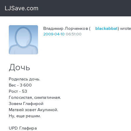
Владимир Лорченков (
blackabbat
) wrote
2009
-
04
-
10
06:51:00
Дочь
Родилась дочь.
Вес - 3 600
Рост - 53
Голосистая, симпатичная.
Зовем Глафирой
Матвей зовет Акулиной.
Ну, еще решим.
UPD Глафира