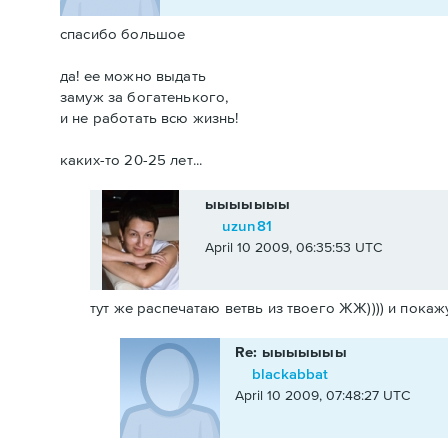
спасибо большое
да! ее можно выдать
замуж за богатенького,
и не работать всю жизнь!
каких-то 20-25 лет...
ыыыыыыы
uzun81
April 10 2009, 06:35:53 UTC
тут же распечатаю ветвь из твоего ЖЖ)))) и покажу
Re: ыыыыыыы
blackabbat
April 10 2009, 07:48:27 UTC