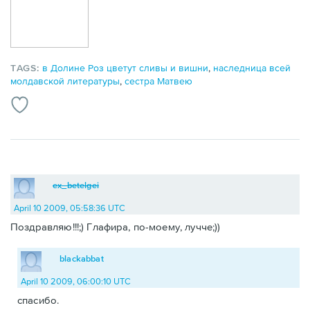
TAGS:
в Долине Роз цветут сливы и вишни
,
наследница всей
молдавской литературы
,
сестра Матвею
ex_betelgei
April 10 2009, 05:58:36 UTC
Поздравляю!!!;) Глафира, по-моему, лучче;))
blackabbat
April 10 2009, 06:00:10 UTC
спасибо.