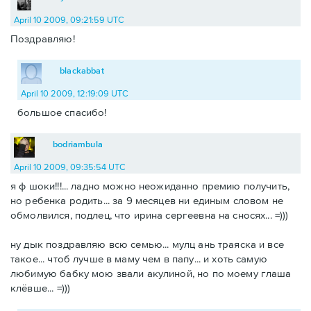
April 10 2009, 09:21:59 UTC
Поздравляю!
blackabbat
April 10 2009, 12:19:09 UTC
большое спасибо!
bodriambula
April 10 2009, 09:35:54 UTC
я ф шоки!!!... ладно можно неожиданно премию получить,
но ребенка родить... за 9 месяцев ни единым словом не
обмолвился, подлец, что ирина сергеевна на сносях... =)))
ну дык поздравляю всю семью... мулц ань траяска и все
такое... чтоб лучше в маму чем в папу... и хоть самую
любимую бабку мою звали акулиной, но по моему глаша
клёвше... =)))