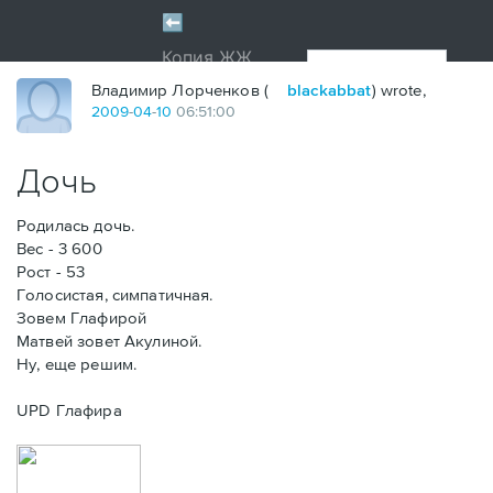
Владимир Лорченков (
blackabbat
) wrote,
2009
-
04
-
10
06:51:00
Дочь
Родилась дочь.
Вес - 3 600
Рост - 53
Голосистая, симпатичная.
Зовем Глафирой
Матвей зовет Акулиной.
Ну, еще решим.
UPD Глафира