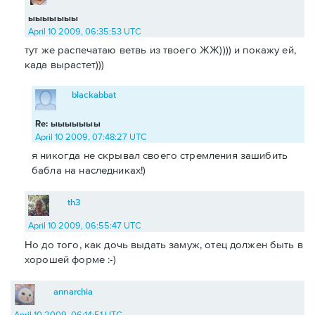
ыыыыыыы
April 10 2009, 06:35:53 UTC
тут же распечатаю ветвь из твоего ЖЖ)))) и покажу ей,
када вырастет)))
blackabbat
Re: ыыыыыыы
April 10 2009, 07:48:27 UTC
я никогда не скрывал своего стремления зашибить
бабла на наследниках!)
th3
April 10 2009, 06:55:47 UTC
Но до того, как дочь выдать замуж, отец должен быть в
хорошей форме :-)
annarchia
April 10 2009, 06:14:51 UTC