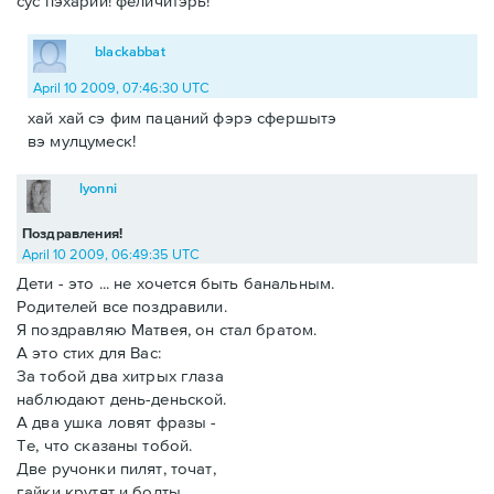
сус пэхарий! феличитэрь!
blackabbat
April 10 2009, 07:46:30 UTC
хай хай сэ фим пацаний фэрэ сфершытэ
вэ мулцумеск!
lyonni
Поздравления!
April 10 2009, 06:49:35 UTC
Дети - это ... не хочется быть банальным.
Родителей все поздравили.
Я поздравляю Матвея, он стал братом.
А это стих для Вас:
За тобой два хитрых глаза
наблюдают день-деньской.
А два ушка ловят фразы -
Те, что сказаны тобой.
Две ручонки пилят, точат,
гайки крутят и болты.