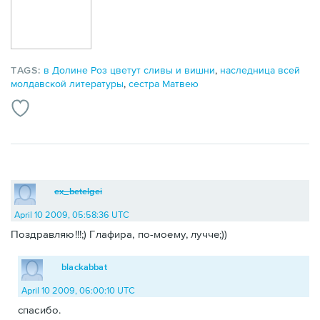
TAGS:
в Долине Роз цветут сливы и вишни
,
наследница всей
молдавской литературы
,
сестра Матвею
ex_betelgei
April 10 2009, 05:58:36 UTC
Поздравляю!!!;) Глафира, по-моему, лучче;))
blackabbat
April 10 2009, 06:00:10 UTC
спасибо.