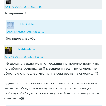
April 10 2009, 09:21:59 UTC
Поздравляю!
blackabbat
April 10 2009, 12:19:09 UTC
большое спасибо!
bodriambula
April 10 2009, 09:35:54 UTC
я ф шоки!!!... ладно можно неожиданно премию получить,
но ребенка родить... за 9 месяцев ни единым словом не
обмолвился, подлец, что ирина сергеевна на сносях... =)))
ну дык поздравляю всю семью... мулц ань траяска и все
такое... чтоб лучше в маму чем в папу... и хоть самую
любимую бабку мою звали акулиной, но по моему глаша
клёвше... =)))