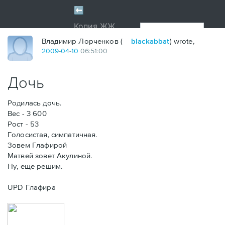
Владимир Лорченков (
blackabbat
) wrote,
2009
-
04
-
10
06:51:00
Дочь
Родилась дочь.
Вес - 3 600
Рост - 53
Голосистая, симпатичная.
Зовем Глафирой
Матвей зовет Акулиной.
Ну, еще решим.
UPD Глафира