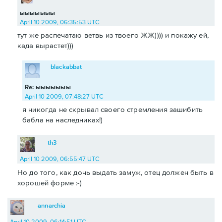
ыыыыыыы
April 10 2009, 06:35:53 UTC
тут же распечатаю ветвь из твоего ЖЖ)))) и покажу ей,
када вырастет)))
blackabbat
Re: ыыыыыыы
April 10 2009, 07:48:27 UTC
я никогда не скрывал своего стремления зашибить
бабла на наследниках!)
th3
April 10 2009, 06:55:47 UTC
Но до того, как дочь выдать замуж, отец должен быть в
хорошей форме :-)
annarchia
April 10 2009, 06:14:51 UTC