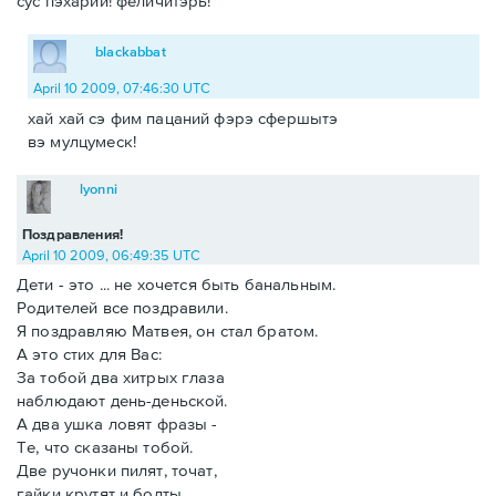
сус пэхарий! феличитэрь!
blackabbat
April 10 2009, 07:46:30 UTC
хай хай сэ фим пацаний фэрэ сфершытэ
вэ мулцумеск!
lyonni
Поздравления!
April 10 2009, 06:49:35 UTC
Дети - это ... не хочется быть банальным.
Родителей все поздравили.
Я поздравляю Матвея, он стал братом.
А это стих для Вас:
За тобой два хитрых глаза
наблюдают день-деньской.
А два ушка ловят фразы -
Те, что сказаны тобой.
Две ручонки пилят, точат,
гайки крутят и болты.