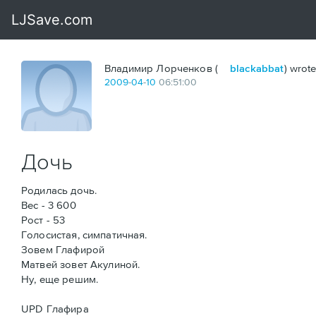
Владимир Лорченков (
blackabbat
) wrote
2009
-
04
-
10
06:51:00
Дочь
Родилась дочь.
Вес - 3 600
Рост - 53
Голосистая, симпатичная.
Зовем Глафирой
Матвей зовет Акулиной.
Ну, еще решим.
UPD Глафира