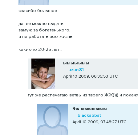
спасибо большое
да! ее можно выдать
замуж за богатенького,
и не работать всю жизнь!
каких-то 20-25 лет...
ыыыыыыы
uzun81
April 10 2009, 06:35:53 UTC
тут же распечатаю ветвь из твоего ЖЖ)))) и покажу
Re: ыыыыыыы
blackabbat
April 10 2009, 07:48:27 UTC