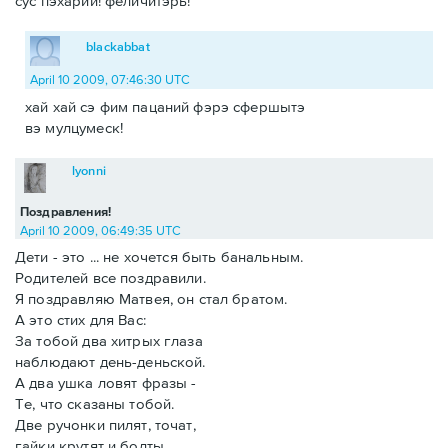
сус пэхарий! феличитэрь!
blackabbat
April 10 2009, 07:46:30 UTC
хай хай сэ фим пацаний фэрэ сфершытэ
вэ мулцумеск!
lyonni
Поздравления!
April 10 2009, 06:49:35 UTC
Дети - это ... не хочется быть банальным.
Родителей все поздравили.
Я поздравляю Матвея, он стал братом.
А это стих для Вас:
За тобой два хитрых глаза
наблюдают день-деньской.
А два ушка ловят фразы -
Те, что сказаны тобой.
Две ручонки пилят, точат,
гайки крутят и болты.