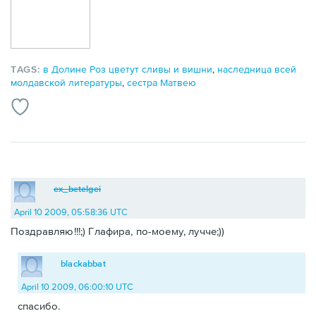
TAGS:
в Долине Роз цветут сливы и вишни
,
наследница всей
молдавской литературы
,
сестра Матвею
ex_betelgei
April 10 2009, 05:58:36 UTC
Поздравляю!!!;) Глафира, по-моему, лучче;))
blackabbat
April 10 2009, 06:00:10 UTC
спасибо.