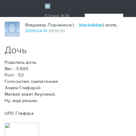
Владимир Лорченков (
blackabbat
) wrote,
2009
-
04
-
10
06:51:00
Дочь
Родилась дочь.
Вес - 3 600
Рост - 53
Голосистая, симпатичная.
Зовем Глафирой
Матвей зовет Акулиной.
Ну, еще решим.
UPD Глафира