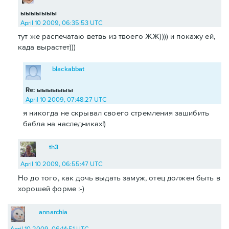
ыыыыыыы
April 10 2009, 06:35:53 UTC
тут же распечатаю ветвь из твоего ЖЖ)))) и покажу ей,
када вырастет)))
blackabbat
Re: ыыыыыыы
April 10 2009, 07:48:27 UTC
я никогда не скрывал своего стремления зашибить
бабла на наследниках!)
th3
April 10 2009, 06:55:47 UTC
Но до того, как дочь выдать замуж, отец должен быть в
хорошей форме :-)
annarchia
April 10 2009, 06:14:51 UTC