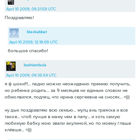
April 10 2009, 09:21:59 UTC
Поздравляю!
blackabbat
April 10 2009, 12:19:09 UTC
большое спасибо!
bodriambula
April 10 2009, 09:35:54 UTC
я ф шоки!!!... ладно можно неожиданно премию получить,
но ребенка родить... за 9 месяцев ни единым словом не
обмолвился, подлец, что ирина сергеевна на сносях... =)))
ну дык поздравляю всю семью... мулц ань траяска и все
такое... чтоб лучше в маму чем в папу... и хоть самую
любимую бабку мою звали акулиной, но по моему глаша
клёвше... =)))