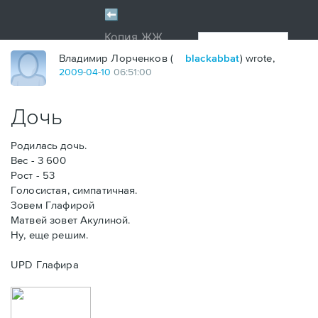
Владимир Лорченков (
blackabbat
) wrote,
2009
-
04
-
10
06:51:00
Дочь
Родилась дочь.
Вес - 3 600
Рост - 53
Голосистая, симпатичная.
Зовем Глафирой
Матвей зовет Акулиной.
Ну, еще решим.
UPD Глафира