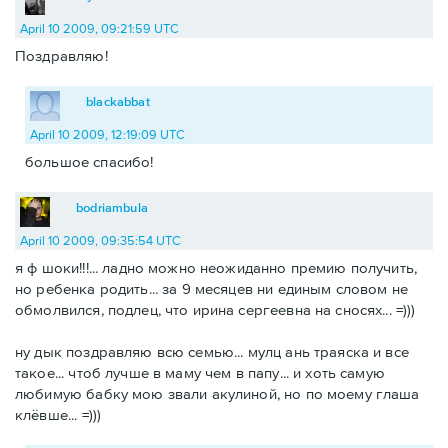
April 10 2009, 09:21:59 UTC
Поздравляю!
blackabbat
April 10 2009, 12:19:09 UTC
большое спасибо!
bodriambula
April 10 2009, 09:35:54 UTC
я ф шоки!!!... ладно можно неожиданно премию получить,
но ребенка родить... за 9 месяцев ни единым словом не
обмолвился, подлец, что ирина сергеевна на сносях... =)))
ну дык поздравляю всю семью... мулц ань траяска и все
такое... чтоб лучше в маму чем в папу... и хоть самую
любимую бабку мою звали акулиной, но по моему глаша
клёвше... =)))