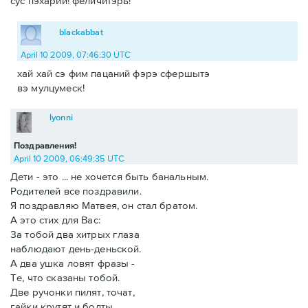
сус пэхарий! феличитэрь!
blackabbat
April 10 2009, 07:46:30 UTC
хай хай сэ фим пацаний фэрэ сфершытэ
вэ мулцумеск!
lyonni
Поздравления!
April 10 2009, 06:49:35 UTC
Дети - это ... не хочется быть банальным.
Родителей все поздравили.
Я поздравляю Матвея, он стал братом.
А это стих для Вас:
За тобой два хитрых глаза
наблюдают день-деньской.
А два ушка ловят фразы -
Те, что сказаны тобой.
Две ручонки пилят, точат,
гайки крутят и болты.