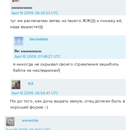
ыыыыыыы
April 10 2009, 06:35:53 UTC
тут же распечатаю ветвь из твоего ЖЖ)))) и покажу ей,
када вырастет)))
blackabbat
Re: ыыыыыыы
April 10 2009, 07:48:27 UTC
я никогда не скрывал своего стремления зашибить
бабла на наследниках!)
th3
April 10 2009, 06:55:47 UTC
Но до того, как дочь выдать замуж, отец должен быть в
хорошей форме :-)
annarchia
April 10 2009, 06:14:51 UTC