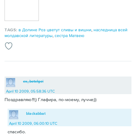
TAGS:
в Долине Роз цветут сливы и вишни
,
наследница всей
молдавской литературы
,
сестра Матвею
ex_betelgei
April 10 2009, 05:58:36 UTC
Поздравляю!!!;) Глафира, по-моему, лучче;))
blackabbat
April 10 2009, 06:00:10 UTC
спасибо.