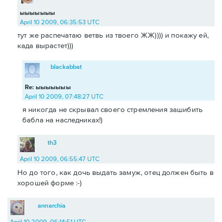
ыыыыыыы
April 10 2009, 06:35:53 UTC
тут же распечатаю ветвь из твоего ЖЖ)))) и покажу ей,
када вырастет)))
blackabbat
Re: ыыыыыыы
April 10 2009, 07:48:27 UTC
я никогда не скрывал своего стремления зашибить
бабла на наследниках!)
th3
April 10 2009, 06:55:47 UTC
Но до того, как дочь выдать замуж, отец должен быть в
хорошей форме :-)
annarchia
April 10 2009, 06:14:51 UTC