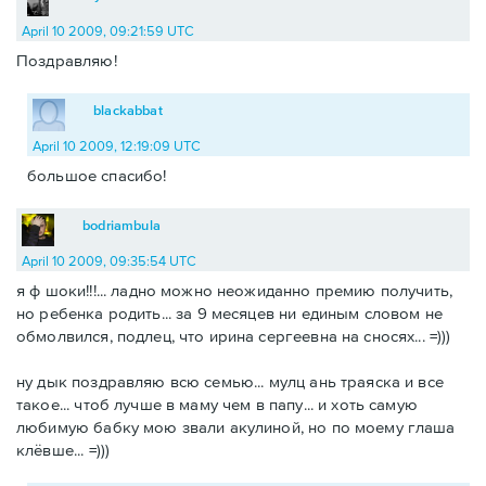
April 10 2009, 09:21:59 UTC
Поздравляю!
blackabbat
April 10 2009, 12:19:09 UTC
большое спасибо!
bodriambula
April 10 2009, 09:35:54 UTC
я ф шоки!!!... ладно можно неожиданно премию получить,
но ребенка родить... за 9 месяцев ни единым словом не
обмолвился, подлец, что ирина сергеевна на сносях... =)))
ну дык поздравляю всю семью... мулц ань траяска и все
такое... чтоб лучше в маму чем в папу... и хоть самую
любимую бабку мою звали акулиной, но по моему глаша
клёвше... =)))