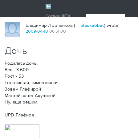
Владимир Лорченков (
blackabbat
) wrote,
2009
-
04
-
10
06:51:00
Дочь
Родилась дочь.
Вес - 3 600
Рост - 53
Голосистая, симпатичная.
Зовем Глафирой
Матвей зовет Акулиной.
Ну, еще решим.
UPD Глафира