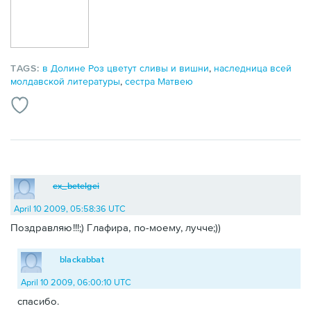
TAGS:
в Долине Роз цветут сливы и вишни
,
наследница всей
молдавской литературы
,
сестра Матвею
ex_betelgei
April 10 2009, 05:58:36 UTC
Поздравляю!!!;) Глафира, по-моему, лучче;))
blackabbat
April 10 2009, 06:00:10 UTC
спасибо.