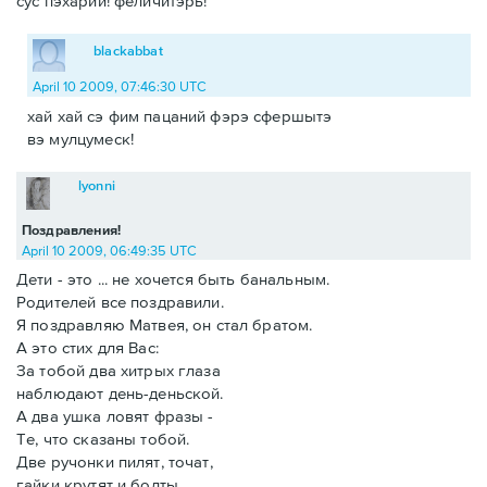
сус пэхарий! феличитэрь!
blackabbat
April 10 2009, 07:46:30 UTC
хай хай сэ фим пацаний фэрэ сфершытэ
вэ мулцумеск!
lyonni
Поздравления!
April 10 2009, 06:49:35 UTC
Дети - это ... не хочется быть банальным.
Родителей все поздравили.
Я поздравляю Матвея, он стал братом.
А это стих для Вас:
За тобой два хитрых глаза
наблюдают день-деньской.
А два ушка ловят фразы -
Те, что сказаны тобой.
Две ручонки пилят, точат,
гайки крутят и болты.