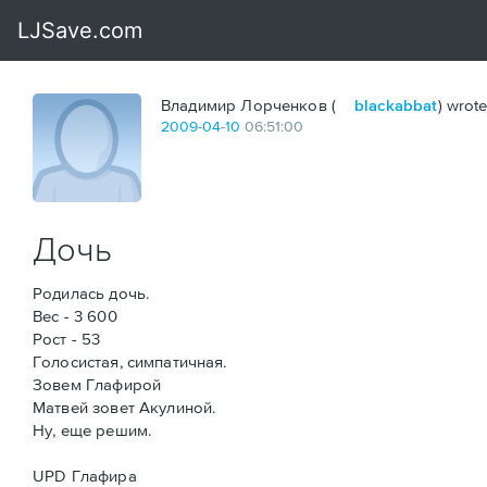
Владимир Лорченков (
blackabbat
) wrote
2009
-
04
-
10
06:51:00
Дочь
Родилась дочь.
Вес - 3 600
Рост - 53
Голосистая, симпатичная.
Зовем Глафирой
Матвей зовет Акулиной.
Ну, еще решим.
UPD Глафира