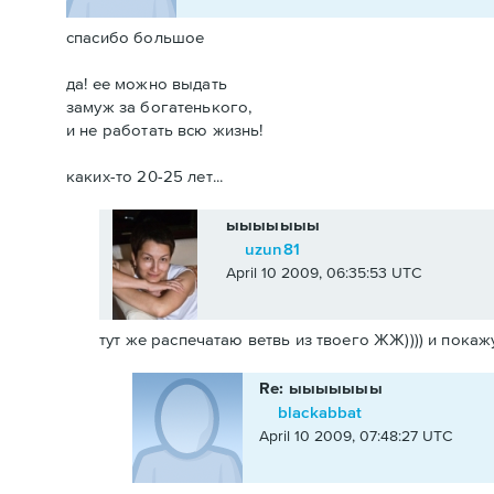
спасибо большое
да! ее можно выдать
замуж за богатенького,
и не работать всю жизнь!
каких-то 20-25 лет...
ыыыыыыы
uzun81
April 10 2009, 06:35:53 UTC
тут же распечатаю ветвь из твоего ЖЖ)))) и покажу
Re: ыыыыыыы
blackabbat
April 10 2009, 07:48:27 UTC