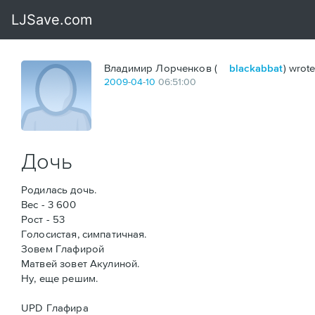
Владимир Лорченков (
blackabbat
) wrote
2009
-
04
-
10
06:51:00
Дочь
Родилась дочь.
Вес - 3 600
Рост - 53
Голосистая, симпатичная.
Зовем Глафирой
Матвей зовет Акулиной.
Ну, еще решим.
UPD Глафира