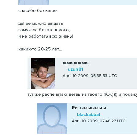
спасибо большое
да! ее можно выдать
замуж за богатенького,
и не работать всю жизнь!
каких-то 20-25 лет...
ыыыыыыы
uzun81
April 10 2009, 06:35:53 UTC
тут же распечатаю ветвь из твоего ЖЖ)))) и покажу
Re: ыыыыыыы
blackabbat
April 10 2009, 07:48:27 UTC