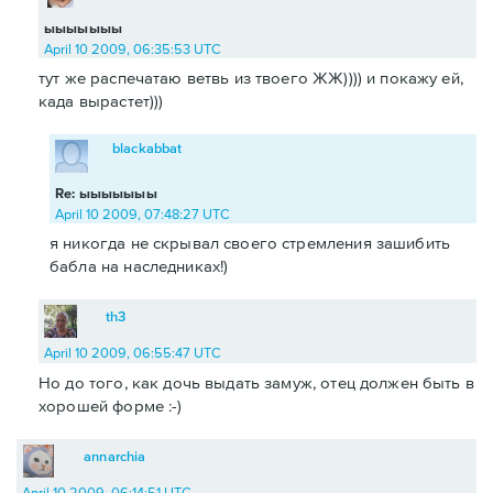
ыыыыыыы
April 10 2009, 06:35:53 UTC
тут же распечатаю ветвь из твоего ЖЖ)))) и покажу ей,
када вырастет)))
blackabbat
Re: ыыыыыыы
April 10 2009, 07:48:27 UTC
я никогда не скрывал своего стремления зашибить
бабла на наследниках!)
th3
April 10 2009, 06:55:47 UTC
Но до того, как дочь выдать замуж, отец должен быть в
хорошей форме :-)
annarchia
April 10 2009, 06:14:51 UTC