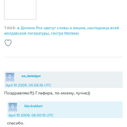
TAGS:
в Долине Роз цветут сливы и вишни
,
наследница всей
молдавской литературы
,
сестра Матвею
ex_betelgei
April 10 2009, 05:58:36 UTC
Поздравляю!!!;) Глафира, по-моему, лучче;))
blackabbat
April 10 2009, 06:00:10 UTC
спасибо.