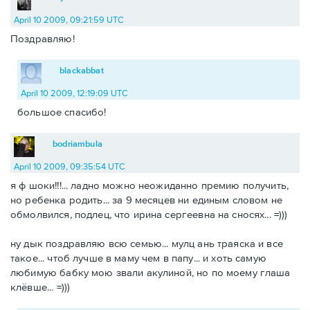
April 10 2009, 09:21:59 UTC
Поздравляю!
blackabbat
April 10 2009, 12:19:09 UTC
большое спасибо!
bodriambula
April 10 2009, 09:35:54 UTC
я ф шоки!!!... ладно можно неожиданно премию получить,
но ребенка родить... за 9 месяцев ни единым словом не
обмолвился, подлец, что ирина сергеевна на сносях... =)))
ну дык поздравляю всю семью... мулц ань траяска и все
такое... чтоб лучше в маму чем в папу... и хоть самую
любимую бабку мою звали акулиной, но по моему глаша
клёвше... =)))