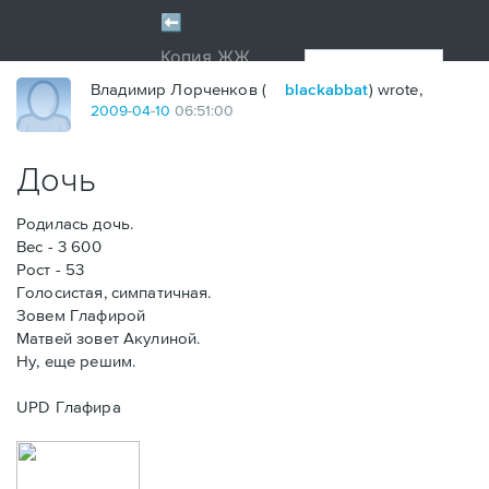
Владимир Лорченков (
blackabbat
) wrote,
2009
-
04
-
10
06:51:00
Дочь
Родилась дочь.
Вес - 3 600
Рост - 53
Голосистая, симпатичная.
Зовем Глафирой
Матвей зовет Акулиной.
Ну, еще решим.
UPD Глафира