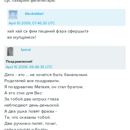
сус пэхарий! феличитэрь!
blackabbat
April 10 2009, 07:46:30 UTC
хай хай сэ фим пацаний фэрэ сфершытэ
вэ мулцумеск!
lyonni
Поздравления!
April 10 2009, 06:49:35 UTC
Дети - это ... не хочется быть банальным.
Родителей все поздравили.
Я поздравляю Матвея, он стал братом.
А это стих для Вас:
За тобой два хитрых глаза
наблюдают день-деньской.
А два ушка ловят фразы -
Те, что сказаны тобой.
Две ручонки пилят, точат,
гайки крутят и болты.