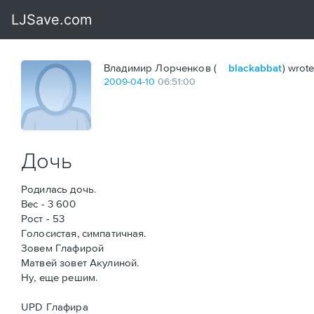
Владимир Лорченков (
blackabbat
) wrote
2009
-
04
-
10
06:51:00
Дочь
Родилась дочь.
Вес - 3 600
Рост - 53
Голосистая, симпатичная.
Зовем Глафирой
Матвей зовет Акулиной.
Ну, еще решим.
UPD Глафира