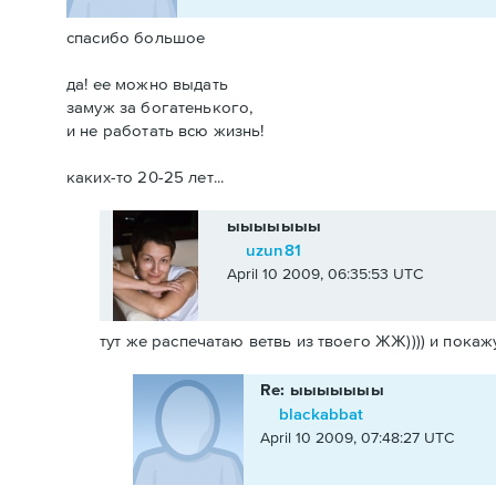
спасибо большое
да! ее можно выдать
замуж за богатенького,
и не работать всю жизнь!
каких-то 20-25 лет...
ыыыыыыы
uzun81
April 10 2009, 06:35:53 UTC
тут же распечатаю ветвь из твоего ЖЖ)))) и покажу
Re: ыыыыыыы
blackabbat
April 10 2009, 07:48:27 UTC