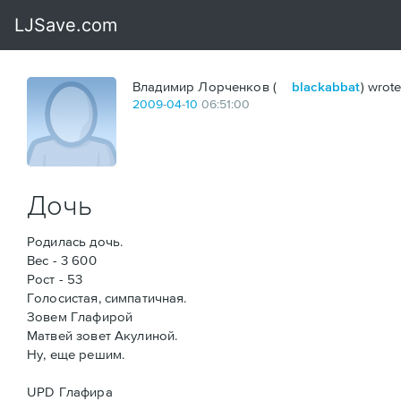
Владимир Лорченков (
blackabbat
) wrote
2009
-
04
-
10
06:51:00
Дочь
Родилась дочь.
Вес - 3 600
Рост - 53
Голосистая, симпатичная.
Зовем Глафирой
Матвей зовет Акулиной.
Ну, еще решим.
UPD Глафира