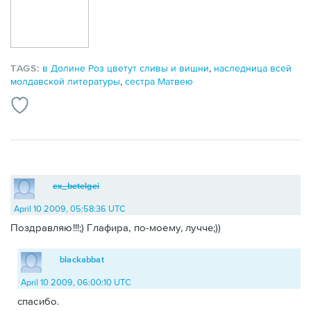
TAGS:
в Долине Роз цветут сливы и вишни
,
наследница всей
молдавской литературы
,
сестра Матвею
ex_betelgei
April 10 2009, 05:58:36 UTC
Поздравляю!!!;) Глафира, по-моему, лучче;))
blackabbat
April 10 2009, 06:00:10 UTC
спасибо.