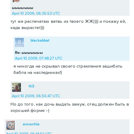
ыыыыыыы
April 10 2009, 06:35:53 UTC
тут же распечатаю ветвь из твоего ЖЖ)))) и покажу ей,
када вырастет)))
blackabbat
Re: ыыыыыыы
April 10 2009, 07:48:27 UTC
я никогда не скрывал своего стремления зашибить
бабла на наследниках!)
th3
April 10 2009, 06:55:47 UTC
Но до того, как дочь выдать замуж, отец должен быть в
хорошей форме :-)
annarchia
April 10 2009, 06:14:51 UTC