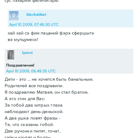
сус пэхарий! феличитэрь!
blackabbat
April 10 2009, 07:46:30 UTC
хай хай сэ фим пацаний фэрэ сфершытэ
вэ мулцумеск!
lyonni
Поздравления!
April 10 2009, 06:49:35 UTC
Дети - это ... не хочется быть банальным.
Родителей все поздравили.
Я поздравляю Матвея, он стал братом.
А это стих для Вас:
За тобой два хитрых глаза
наблюдают день-деньской.
А два ушка ловят фразы -
Те, что сказаны тобой.
Две ручонки пилят, точат,
гайки крутят и болты.