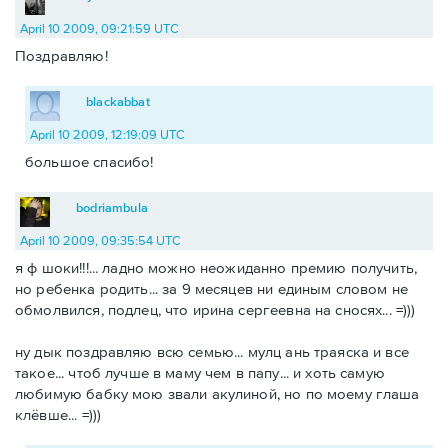
April 10 2009, 09:21:59 UTC
Поздравляю!
blackabbat
April 10 2009, 12:19:09 UTC
большое спасибо!
bodriambula
April 10 2009, 09:35:54 UTC
я ф шоки!!!... ладно можно неожиданно премию получить,
но ребенка родить... за 9 месяцев ни единым словом не
обмолвился, подлец, что ирина сергеевна на сносях... =)))
ну дык поздравляю всю семью... мулц ань траяска и все
такое... чтоб лучше в маму чем в папу... и хоть самую
любимую бабку мою звали акулиной, но по моему глаша
клёвше... =)))