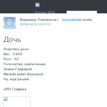
Владимир Лорченков (
blackabbat
) wrote,
2009
-
04
-
10
06:51:00
Дочь
Родилась дочь.
Вес - 3 600
Рост - 53
Голосистая, симпатичная.
Зовем Глафирой
Матвей зовет Акулиной.
Ну, еще решим.
UPD Глафира