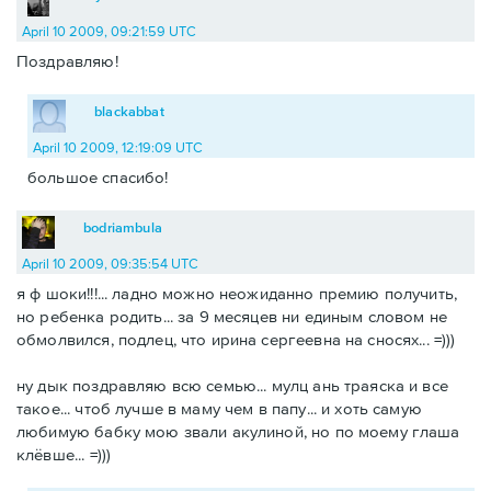
April 10 2009, 09:21:59 UTC
Поздравляю!
blackabbat
April 10 2009, 12:19:09 UTC
большое спасибо!
bodriambula
April 10 2009, 09:35:54 UTC
я ф шоки!!!... ладно можно неожиданно премию получить,
но ребенка родить... за 9 месяцев ни единым словом не
обмолвился, подлец, что ирина сергеевна на сносях... =)))
ну дык поздравляю всю семью... мулц ань траяска и все
такое... чтоб лучше в маму чем в папу... и хоть самую
любимую бабку мою звали акулиной, но по моему глаша
клёвше... =)))