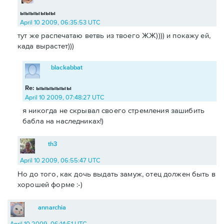
ыыыыыыы
April 10 2009, 06:35:53 UTC
тут же распечатаю ветвь из твоего ЖЖ)))) и покажу ей,
када вырастет)))
blackabbat
Re: ыыыыыыы
April 10 2009, 07:48:27 UTC
я никогда не скрывал своего стремления зашибить
бабла на наследниках!)
th3
April 10 2009, 06:55:47 UTC
Но до того, как дочь выдать замуж, отец должен быть в
хорошей форме :-)
annarchia
April 10 2009, 06:14:51 UTC