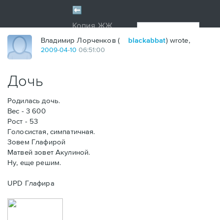
Владимир Лорченков (
blackabbat
) wrote,
2009
-
04
-
10
06:51:00
Дочь
Родилась дочь.
Вес - 3 600
Рост - 53
Голосистая, симпатичная.
Зовем Глафирой
Матвей зовет Акулиной.
Ну, еще решим.
UPD Глафира