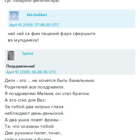
сус пэхарий! феличитэрь!
blackabbat
April 10 2009, 07:46:30 UTC
хай хай сэ фим пацаний фэрэ сфершытэ
вэ мулцумеск!
lyonni
Поздравления!
April 10 2009, 06:49:35 UTC
Дети - это ... не хочется быть банальным.
Родителей все поздравили.
Я поздравляю Матвея, он стал братом.
А это стих для Вас:
За тобой два хитрых глаза
наблюдают день-деньской.
А два ушка ловят фразы -
Те, что сказаны тобой.
Две ручонки пилят, точат,
гайки крутят и болты.