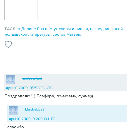
TAGS:
в Долине Роз цветут сливы и вишни
,
наследница всей
молдавской литературы
,
сестра Матвею
ex_betelgei
April 10 2009, 05:58:36 UTC
Поздравляю!!!;) Глафира, по-моему, лучче;))
blackabbat
April 10 2009, 06:00:10 UTC
спасибо.