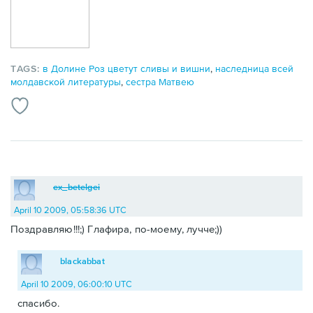
TAGS:
в Долине Роз цветут сливы и вишни
,
наследница всей
молдавской литературы
,
сестра Матвею
ex_betelgei
April 10 2009, 05:58:36 UTC
Поздравляю!!!;) Глафира, по-моему, лучче;))
blackabbat
April 10 2009, 06:00:10 UTC
спасибо.