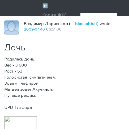
Владимир Лорченков (
blackabbat
) wrote,
2009
-
04
-
10
06:51:00
Дочь
Родилась дочь.
Вес - 3 600
Рост - 53
Голосистая, симпатичная.
Зовем Глафирой
Матвей зовет Акулиной.
Ну, еще решим.
UPD Глафира