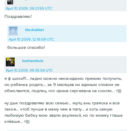
April 10 2009, 09:21:59 UTC
Поздравляю!
blackabbat
April 10 2009, 12:19:09 UTC
большое спасибо!
bodriambula
April 10 2009, 09:35:54 UTC
я ф шоки!!!... ладно можно неожиданно премию получить,
но ребенка родить... за 9 месяцев ни единым словом не
обмолвился, подлец, что ирина сергеевна на сносях... =)))
ну дык поздравляю всю семью... мулц ань траяска и все
такое... чтоб лучше в маму чем в папу... и хоть самую
любимую бабку мою звали акулиной, но по моему глаша
клёвше... =)))