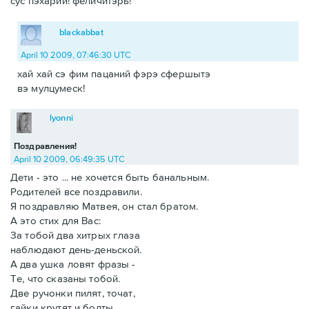
сус пэхарий! феличитэрь!
blackabbat
April 10 2009, 07:46:30 UTC
хай хай сэ фим пацаний фэрэ сфершытэ
вэ мулцумеск!
lyonni
Поздравления!
April 10 2009, 06:49:35 UTC
Дети - это ... не хочется быть банальным.
Родителей все поздравили.
Я поздравляю Матвея, он стал братом.
А это стих для Вас:
За тобой два хитрых глаза
наблюдают день-деньской.
А два ушка ловят фразы -
Те, что сказаны тобой.
Две ручонки пилят, точат,
гайки крутят и болты.