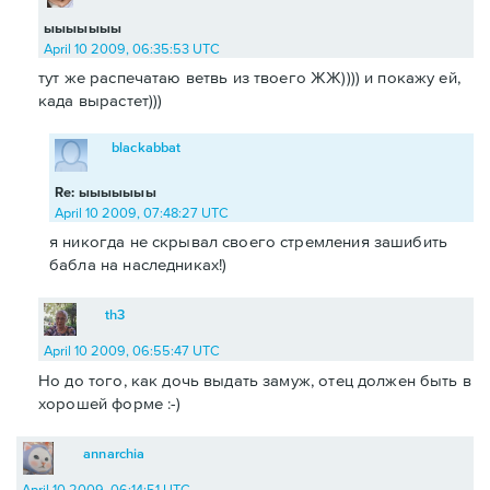
ыыыыыыы
April 10 2009, 06:35:53 UTC
тут же распечатаю ветвь из твоего ЖЖ)))) и покажу ей,
када вырастет)))
blackabbat
Re: ыыыыыыы
April 10 2009, 07:48:27 UTC
я никогда не скрывал своего стремления зашибить
бабла на наследниках!)
th3
April 10 2009, 06:55:47 UTC
Но до того, как дочь выдать замуж, отец должен быть в
хорошей форме :-)
annarchia
April 10 2009, 06:14:51 UTC