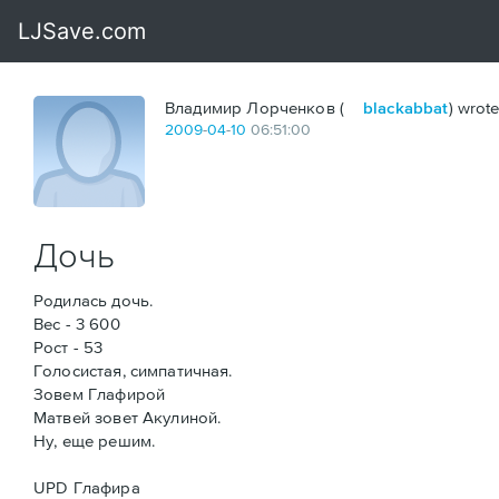
Владимир Лорченков (
blackabbat
) wrote
2009
-
04
-
10
06:51:00
Дочь
Родилась дочь.
Вес - 3 600
Рост - 53
Голосистая, симпатичная.
Зовем Глафирой
Матвей зовет Акулиной.
Ну, еще решим.
UPD Глафира