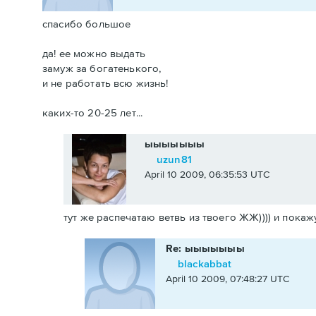
спасибо большое
да! ее можно выдать
замуж за богатенького,
и не работать всю жизнь!
каких-то 20-25 лет...
ыыыыыыы
uzun81
April 10 2009, 06:35:53 UTC
тут же распечатаю ветвь из твоего ЖЖ)))) и покажу
Re: ыыыыыыы
blackabbat
April 10 2009, 07:48:27 UTC