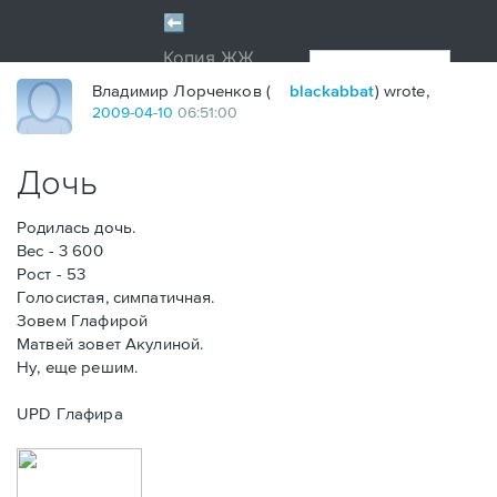
Владимир Лорченков (
blackabbat
) wrote,
2009
-
04
-
10
06:51:00
Дочь
Родилась дочь.
Вес - 3 600
Рост - 53
Голосистая, симпатичная.
Зовем Глафирой
Матвей зовет Акулиной.
Ну, еще решим.
UPD Глафира