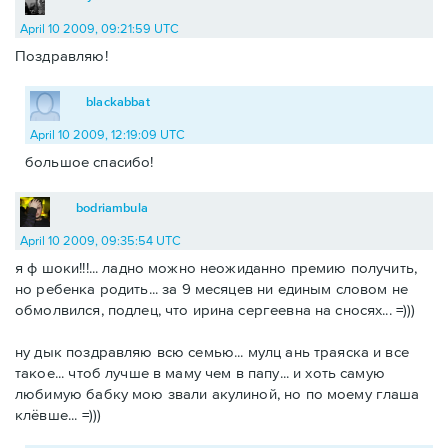
April 10 2009, 09:21:59 UTC
Поздравляю!
blackabbat
April 10 2009, 12:19:09 UTC
большое спасибо!
bodriambula
April 10 2009, 09:35:54 UTC
я ф шоки!!!... ладно можно неожиданно премию получить,
но ребенка родить... за 9 месяцев ни единым словом не
обмолвился, подлец, что ирина сергеевна на сносях... =)))
ну дык поздравляю всю семью... мулц ань траяска и все
такое... чтоб лучше в маму чем в папу... и хоть самую
любимую бабку мою звали акулиной, но по моему глаша
клёвше... =)))