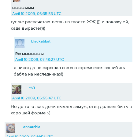
ыыыыыыы
April 10 2009, 06:35:53 UTC
тут же распечатаю ветвь из твоего ЖЖ)))) и покажу ей,
када вырастет)))
blackabbat
Re: ыыыыыыы
April 10 2009, 07:48:27 UTC
я никогда не скрывал своего стремления зашибить
бабла на наследниках!)
th3
April 10 2009, 06:55:47 UTC
Но до того, как дочь выдать замуж, отец должен быть в
хорошей форме :-)
annarchia
April 10 2009, 06:14:51 UTC