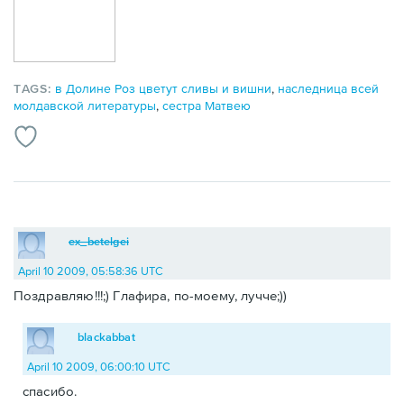
TAGS:
в Долине Роз цветут сливы и вишни
,
наследница всей
молдавской литературы
,
сестра Матвею
ex_betelgei
April 10 2009, 05:58:36 UTC
Поздравляю!!!;) Глафира, по-моему, лучче;))
blackabbat
April 10 2009, 06:00:10 UTC
спасибо.