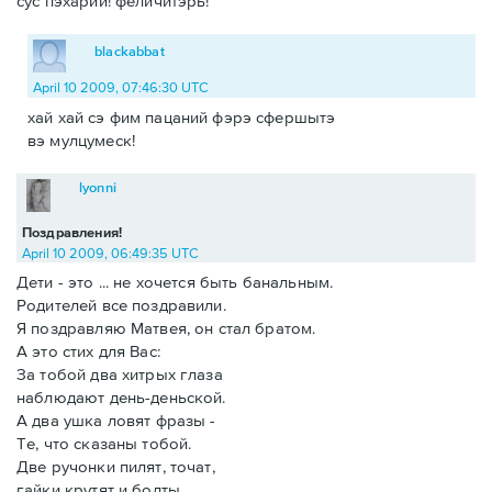
сус пэхарий! феличитэрь!
blackabbat
April 10 2009, 07:46:30 UTC
хай хай сэ фим пацаний фэрэ сфершытэ
вэ мулцумеск!
lyonni
Поздравления!
April 10 2009, 06:49:35 UTC
Дети - это ... не хочется быть банальным.
Родителей все поздравили.
Я поздравляю Матвея, он стал братом.
А это стих для Вас:
За тобой два хитрых глаза
наблюдают день-деньской.
А два ушка ловят фразы -
Те, что сказаны тобой.
Две ручонки пилят, точат,
гайки крутят и болты.