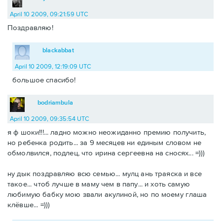
April 10 2009, 09:21:59 UTC
Поздравляю!
blackabbat
April 10 2009, 12:19:09 UTC
большое спасибо!
bodriambula
April 10 2009, 09:35:54 UTC
я ф шоки!!!... ладно можно неожиданно премию получить,
но ребенка родить... за 9 месяцев ни единым словом не
обмолвился, подлец, что ирина сергеевна на сносях... =)))
ну дык поздравляю всю семью... мулц ань траяска и все
такое... чтоб лучше в маму чем в папу... и хоть самую
любимую бабку мою звали акулиной, но по моему глаша
клёвше... =)))