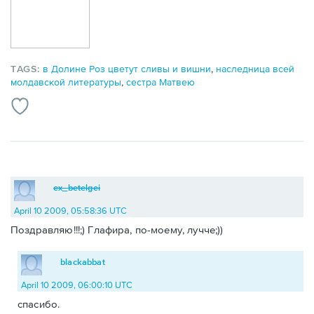
TAGS:
в Долине Роз цветут сливы и вишни
,
наследница всей
молдавской литературы
,
сестра Матвею
ex_betelgei
April 10 2009, 05:58:36 UTC
Поздравляю!!!;) Глафира, по-моему, лучче;))
blackabbat
April 10 2009, 06:00:10 UTC
спасибо.