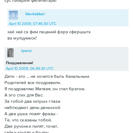
сус пэхарий! феличитэрь!
blackabbat
April 10 2009, 07:46:30 UTC
хай хай сэ фим пацаний фэрэ сфершытэ
вэ мулцумеск!
lyonni
Поздравления!
April 10 2009, 06:49:35 UTC
Дети - это ... не хочется быть банальным.
Родителей все поздравили.
Я поздравляю Матвея, он стал братом.
А это стих для Вас:
За тобой два хитрых глаза
наблюдают день-деньской.
А два ушка ловят фразы -
Те, что сказаны тобой.
Две ручонки пилят, точат,
гайки крутят и болты.