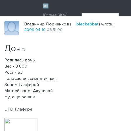
Владимир Лорченков (
blackabbat
) wrote,
2009
-
04
-
10
06:51:00
Дочь
Родилась дочь.
Вес - 3 600
Рост - 53
Голосистая, симпатичная.
Зовем Глафирой
Матвей зовет Акулиной.
Ну, еще решим.
UPD Глафира