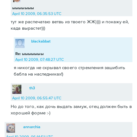
ыыыыыыы
April 10 2009, 06:35:53 UTC
тут же распечатаю ветвь из твоего ЖЖ)))) и покажу ей,
када вырастет)))
blackabbat
Re: ыыыыыыы
April 10 2009, 07:48:27 UTC
я никогда не скрывал своего стремления зашибить
бабла на наследниках!)
th3
April 10 2009, 06:55:47 UTC
Но до того, как дочь выдать замуж, отец должен быть в
хорошей форме :-)
annarchia
April 10 2009, 06:14:51 UTC