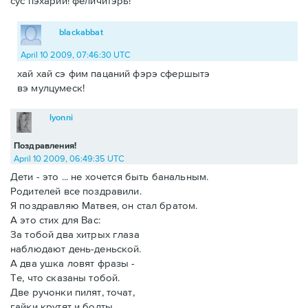
сус пэхарий! феличитэрь!
blackabbat
April 10 2009, 07:46:30 UTC
хай хай сэ фим пацаний фэрэ сфершытэ
вэ мулцумеск!
lyonni
Поздравления!
April 10 2009, 06:49:35 UTC
Дети - это ... не хочется быть банальным.
Родителей все поздравили.
Я поздравляю Матвея, он стал братом.
А это стих для Вас:
За тобой два хитрых глаза
наблюдают день-деньской.
А два ушка ловят фразы -
Те, что сказаны тобой.
Две ручонки пилят, точат,
гайки крутят и болты.