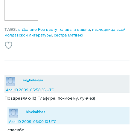
TAGS:
в Долине Роз цветут сливы и вишни
,
наследница всей
молдавской литературы
,
сестра Матвею
ex_betelgei
April 10 2009, 05:58:36 UTC
Поздравляю!!!;) Глафира, по-моему, лучче;))
blackabbat
April 10 2009, 06:00:10 UTC
спасибо.