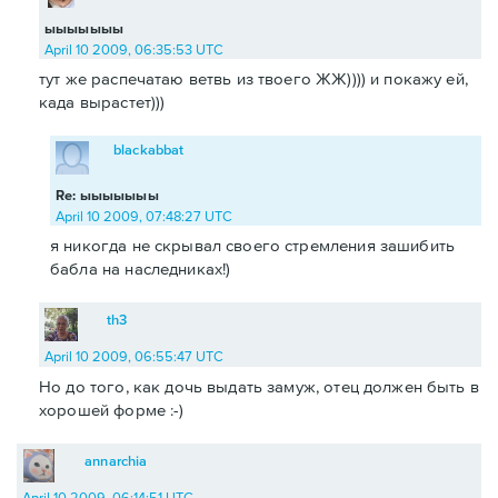
ыыыыыыы
April 10 2009, 06:35:53 UTC
тут же распечатаю ветвь из твоего ЖЖ)))) и покажу ей,
када вырастет)))
blackabbat
Re: ыыыыыыы
April 10 2009, 07:48:27 UTC
я никогда не скрывал своего стремления зашибить
бабла на наследниках!)
th3
April 10 2009, 06:55:47 UTC
Но до того, как дочь выдать замуж, отец должен быть в
хорошей форме :-)
annarchia
April 10 2009, 06:14:51 UTC