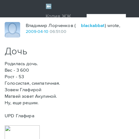
Владимир Лорченков (
blackabbat
) wrote,
2009
-
04
-
10
06:51:00
Дочь
Родилась дочь.
Вес - 3 600
Рост - 53
Голосистая, симпатичная.
Зовем Глафирой
Матвей зовет Акулиной.
Ну, еще решим.
UPD Глафира