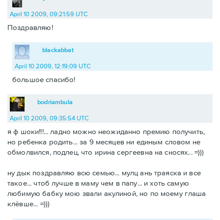
April 10 2009, 09:21:59 UTC
Поздравляю!
blackabbat
April 10 2009, 12:19:09 UTC
большое спасибо!
bodriambula
April 10 2009, 09:35:54 UTC
я ф шоки!!!... ладно можно неожиданно премию получить,
но ребенка родить... за 9 месяцев ни единым словом не
обмолвился, подлец, что ирина сергеевна на сносях... =)))
ну дык поздравляю всю семью... мулц ань траяска и все
такое... чтоб лучше в маму чем в папу... и хоть самую
любимую бабку мою звали акулиной, но по моему глаша
клёвше... =)))