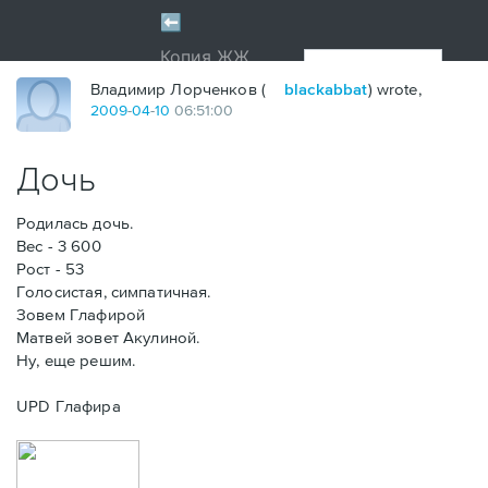
Владимир Лорченков (
blackabbat
) wrote,
2009
-
04
-
10
06:51:00
Дочь
Родилась дочь.
Вес - 3 600
Рост - 53
Голосистая, симпатичная.
Зовем Глафирой
Матвей зовет Акулиной.
Ну, еще решим.
UPD Глафира