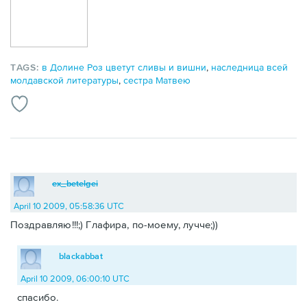
TAGS:
в Долине Роз цветут сливы и вишни
,
наследница всей
молдавской литературы
,
сестра Матвею
ex_betelgei
April 10 2009, 05:58:36 UTC
Поздравляю!!!;) Глафира, по-моему, лучче;))
blackabbat
April 10 2009, 06:00:10 UTC
спасибо.