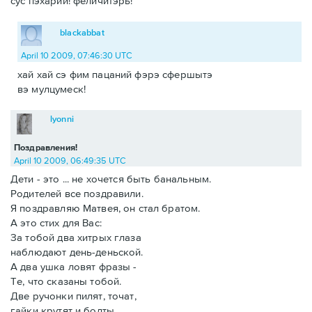
сус пэхарий! феличитэрь!
blackabbat
April 10 2009, 07:46:30 UTC
хай хай сэ фим пацаний фэрэ сфершытэ
вэ мулцумеск!
lyonni
Поздравления!
April 10 2009, 06:49:35 UTC
Дети - это ... не хочется быть банальным.
Родителей все поздравили.
Я поздравляю Матвея, он стал братом.
А это стих для Вас:
За тобой два хитрых глаза
наблюдают день-деньской.
А два ушка ловят фразы -
Те, что сказаны тобой.
Две ручонки пилят, точат,
гайки крутят и болты.