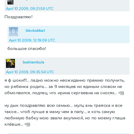
April 10 2009, 09:21:59 UTC
Поздравляю!
blackabbat
April 10 2009, 12:19:09 UTC
большое спасибо!
bodriambula
April 10 2009, 09:35:54 UTC
я ф шоки!!!... ладно можно неожиданно премию получить,
но ребенка родить... за 9 месяцев ни единым словом не
обмолвился, подлец, что ирина сергеевна на сносях... =)))
ну дык поздравляю всю семью... мулц ань траяска и все
такое... чтоб лучше в маму чем в папу... и хоть самую
любимую бабку мою звали акулиной, но по моему глаша
клёвше... =)))