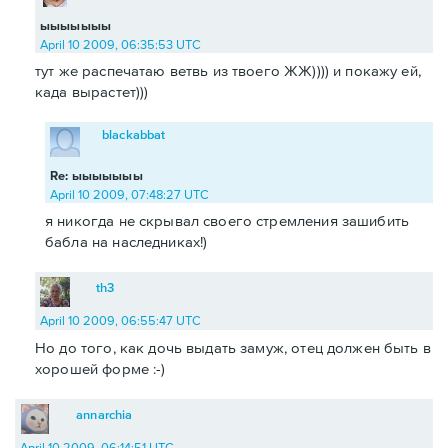
ыыыыыыы
April 10 2009, 06:35:53 UTC
тут же распечатаю ветвь из твоего ЖЖ)))) и покажу ей,
када вырастет)))
blackabbat
Re: ыыыыыыы
April 10 2009, 07:48:27 UTC
я никогда не скрывал своего стремления зашибить
бабла на наследниках!)
th3
April 10 2009, 06:55:47 UTC
Но до того, как дочь выдать замуж, отец должен быть в
хорошей форме :-)
annarchia
April 10 2009, 06:14:51 UTC